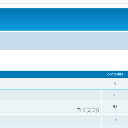
ilé hledání
ODPOVĚDI
0
0
53
1
2
3
4
1