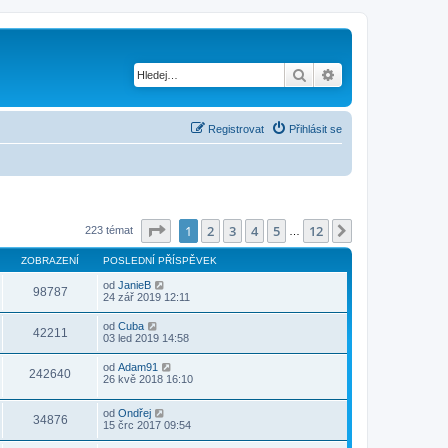
Hledat
Pokročilé hledání
Registrovat
Přihlásit se
Stránka
1
z
12
1
2
3
4
5
12
Další
223 témat
…
ZOBRAZENÍ
POSLEDNÍ PŘÍSPĚVEK
od
JanieB
98787
24 zář 2019 12:11
od
Cuba
42211
03 led 2019 14:58
od
Adam91
242640
26 kvě 2018 16:10
od
Ondřej
34876
15 črc 2017 09:54