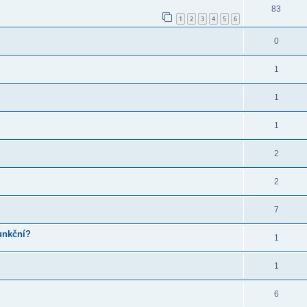
83
1
2
3
4
5
6
0
1
1
1
2
2
7
unkční?
1
1
6