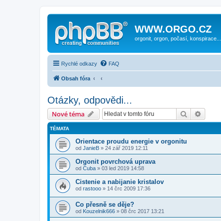
WWW.ORGO.CZ
orgonit, orgon, počasí, konspirace...
Rychlé odkazy
FAQ
Obsah fóra
Otázky, odpovědi...
Hledat
Pokroč
Nové téma
TÉMATA
Orientace proudu energie v orgonitu
od
JanieB
» 24 zář 2019 12:11
Orgonit povrchová uprava
od
Cuba
» 03 led 2019 14:58
Cistenie a nabijanie kristalov
od
rastooo
» 14 črc 2009 17:36
Co přesně se děje?
od
Kouzelnik666
» 08 črc 2017 13:21