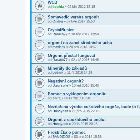
WCB
od
sophia
» 02 bře 2012 15:18
Somavedic versus orgonit
od
Ondřej
» 07 kvě 2017 15:53
CrystalBuster
od
Rarach77
» 30 bře 2017 12:50
orgonit na zanet strednicho ucha
od
maxicek
» 20 pro 2016 14:52
Orgonit přestal fungovat
od
Rarach77
» 02 zář 2016 14:48
Minerály do základů
od
petinek
» 11 říj 2016 14:29
Negativní orgonit?
od
D.pursuite
» 16 led 2016 15:48
Pomoc s vyklopením orgonitu
od
zarra
» 06 lis 2013 16:50
Nezdařená výroba cukrového orgoše, bude to f
od
Huoayash
» 21 pro 2015 22:18
Orgonit z epoxidového tmelu.
od
Huoayash
» 29 lis 2015 20:23
Prosbička o pomoc
od
BANDIDOS
» 03 pro 2014 19:38