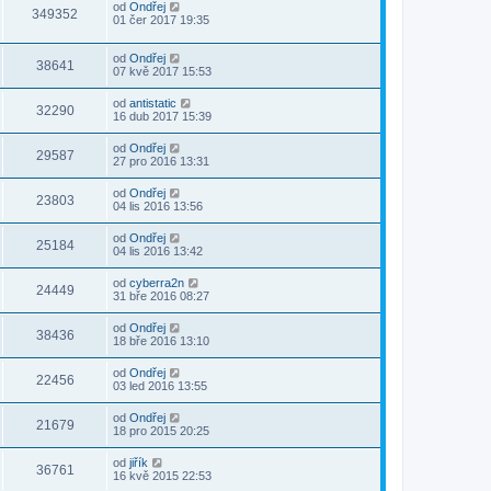
od
Ondřej
349352
01 čer 2017 19:35
od
Ondřej
38641
07 kvě 2017 15:53
od
antistatic
32290
16 dub 2017 15:39
od
Ondřej
29587
27 pro 2016 13:31
od
Ondřej
23803
04 lis 2016 13:56
od
Ondřej
25184
04 lis 2016 13:42
od
cyberra2n
24449
31 bře 2016 08:27
od
Ondřej
38436
18 bře 2016 13:10
od
Ondřej
22456
03 led 2016 13:55
od
Ondřej
21679
18 pro 2015 20:25
od
jiřík
36761
16 kvě 2015 22:53