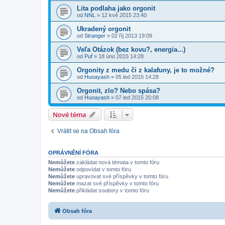
Lita podlaha jako orgonit
od
NNL
» 12 kvě 2015 23:40
Ukradený orgonit
od
Stranger
» 02 říj 2013 19:09
Veľa Otázok (bez kovu?, energia...)
od
Puf
» 18 úno 2015 14:28
Orgonity z medu či z kalafuny, je to možné?
od
Huoayash
» 05 led 2015 14:28
Orgonit, zlo? Nebo spása?
od
Huoayash
» 07 led 2015 20:08
Nové téma
Vrátit se na Obsah fóra
OPRÁVNĚNÍ FÓRA
Nemůžete
zakládat nová témata v tomto fóru
Nemůžete
odpovídat v tomto fóru
Nemůžete
upravovat své příspěvky v tomto fóru
Nemůžete
mazat své příspěvky v tomto fóru
Nemůžete
přikládat soubory v tomto fóru
Obsah fóra