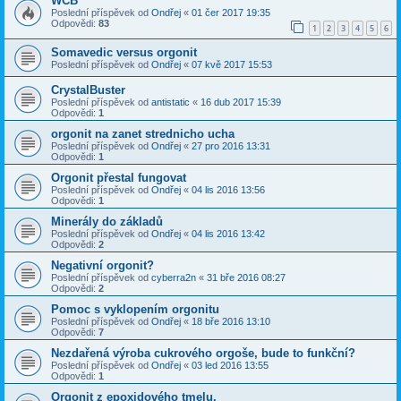
WCB
Poslední příspěvek od
Ondřej
«
01 čer 2017 19:35
Odpovědi:
83
1
2
3
4
5
6
Somavedic versus orgonit
Poslední příspěvek od
Ondřej
«
07 kvě 2017 15:53
CrystalBuster
Poslední příspěvek od
antistatic
«
16 dub 2017 15:39
Odpovědi:
1
orgonit na zanet strednicho ucha
Poslední příspěvek od
Ondřej
«
27 pro 2016 13:31
Odpovědi:
1
Orgonit přestal fungovat
Poslední příspěvek od
Ondřej
«
04 lis 2016 13:56
Odpovědi:
1
Minerály do základů
Poslední příspěvek od
Ondřej
«
04 lis 2016 13:42
Odpovědi:
2
Negativní orgonit?
Poslední příspěvek od
cyberra2n
«
31 bře 2016 08:27
Odpovědi:
2
Pomoc s vyklopením orgonitu
Poslední příspěvek od
Ondřej
«
18 bře 2016 13:10
Odpovědi:
7
Nezdařená výroba cukrového orgoše, bude to funkční?
Poslední příspěvek od
Ondřej
«
03 led 2016 13:55
Odpovědi:
1
Orgonit z epoxidového tmelu.