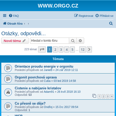
WWW.ORGO.CZ
FAQ
Registrovat
Přihlásit se
H
Obsah fóra
l
Otázky, odpovědi...
e
Hledat
Pokročilé hledání
Nové téma
d
a
Stránka
1
z
12
1
2
3
4
5
12
Další
223 témat
…
t
Témata
Orientace proudu energie v orgonitu
Poslední příspěvek od
JanieB
«
24 zář 2019 12:11
Orgonit povrchová uprava
Poslední příspěvek od
Cuba
«
03 led 2019 14:58
Cistenie a nabijanie kristalov
Poslední příspěvek od
Adam91
«
26 kvě 2018 16:10
Odpovědi:
53
1
2
3
4
Co přesně se děje?
Poslední příspěvek od
Ondřej
«
15 črc 2017 09:54
Odpovědi:
1