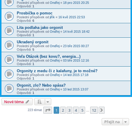
Poslední příspěvek od
Ondřej
«
18 pro 2015 20:25
Odpovědi:
1
Prosbička o pomoc
Poslední příspěvek od
jiřík
«
16 kvě 2015 22:53
Odpovědi:
6
Lita podlaha jako orgonit
Poslední příspěvek od
Ondřej
«
14 kvě 2015 18:42
Odpovědi:
1
Ukradený orgonit
Poslední příspěvek od
Ondřej
«
23 bře 2015 00:27
Odpovědi:
5
Veľa Otázok (bez kovu?, energia...)
Poslední příspěvek od
Ondřej
«
03 bře 2015 12:16
Odpovědi:
1
Orgonity z medu či z kalafuny, je to možné?
Poslední příspěvek od
Ondřej
«
14 led 2015 17:18
Odpovědi:
1
Orgonit, zlo? Nebo spása?
Poslední příspěvek od
Ondřej
«
10 led 2015 13:07
Odpovědi:
1
Nové téma
Stránka
1
z
12
1
2
3
4
5
12
Další
223 témat
…
Přejít na