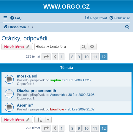
WWW.ORGO.CZ
FAQ
Registrovat
Přihlásit se
H
Obsah fóra
l
Otázky, odpovědi...
e
Hledat
Pokročilé hledání
Nové téma
d
a
Stránka
12
z
12
1
8
9
10
11
12
Předchozí
223 témat
…
t
Témata
morska sol
Poslední příspěvek od
sophia
«
01 črc 2009 17:25
Odpovědi:
4
Otázka pre aerosmith
Poslední příspěvek od
Aerosmith
«
30 čer 2009 23:08
Odpovědi:
1
Aeomis?
Poslední příspěvek od
bionflow
«
28 kvě 2009 21:32
Nové téma
Stránka
12
z
12
1
8
9
10
11
12
Předchozí
223 témat
…