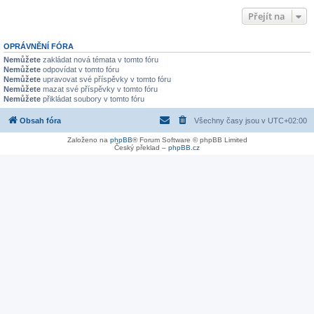
Přejít na
OPRÁVNĚNÍ FÓRA
Nemůžete
zakládat nová témata v tomto fóru
Nemůžete
odpovídat v tomto fóru
Nemůžete
upravovat své příspěvky v tomto fóru
Nemůžete
mazat své příspěvky v tomto fóru
Nemůžete
přikládat soubory v tomto fóru
Obsah fóra
Všechny časy jsou v
UTC+02:00
Založeno na
phpBB
® Forum Software © phpBB Limited
Český překlad –
phpBB.cz