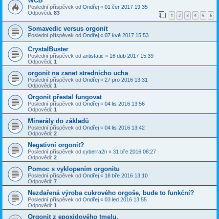
WCB
Poslední příspěvek od
Ondřej
«
01 čer 2017 19:35
Odpovědi:
83
1
2
3
4
5
6
Somavedic versus orgonit
Poslední příspěvek od
Ondřej
«
07 kvě 2017 15:53
CrystalBuster
Poslední příspěvek od
antistatic
«
16 dub 2017 15:39
Odpovědi:
1
orgonit na zanet strednicho ucha
Poslední příspěvek od
Ondřej
«
27 pro 2016 13:31
Odpovědi:
1
Orgonit přestal fungovat
Poslední příspěvek od
Ondřej
«
04 lis 2016 13:56
Odpovědi:
1
Minerály do základů
Poslední příspěvek od
Ondřej
«
04 lis 2016 13:42
Odpovědi:
2
Negativní orgonit?
Poslední příspěvek od
cyberra2n
«
31 bře 2016 08:27
Odpovědi:
2
Pomoc s vyklopením orgonitu
Poslední příspěvek od
Ondřej
«
18 bře 2016 13:10
Odpovědi:
7
Nezdařená výroba cukrového orgoše, bude to funkční?
Poslední příspěvek od
Ondřej
«
03 led 2016 13:55
Odpovědi:
1
Orgonit z epoxidového tmelu.