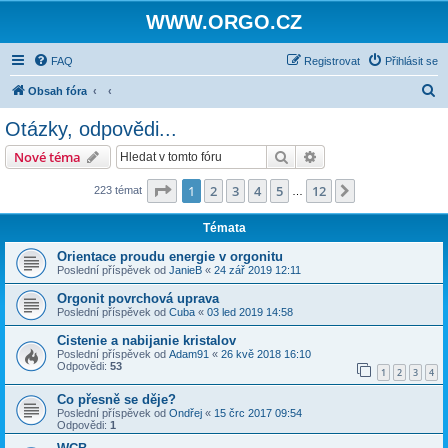
WWW.ORGO.CZ
FAQ
Registrovat
Přihlásit se
H
Obsah fóra
l
Otázky, odpovědi...
e
Hledat
Pokročilé hledání
Nové téma
d
a
Stránka
1
z
12
1
2
3
4
5
12
Další
223 témat
…
t
Témata
Orientace proudu energie v orgonitu
Poslední příspěvek od
JanieB
«
24 zář 2019 12:11
Orgonit povrchová uprava
Poslední příspěvek od
Cuba
«
03 led 2019 14:58
Cistenie a nabijanie kristalov
Poslední příspěvek od
Adam91
«
26 kvě 2018 16:10
Odpovědi:
53
1
2
3
4
Co přesně se děje?
Poslední příspěvek od
Ondřej
«
15 črc 2017 09:54
Odpovědi:
1