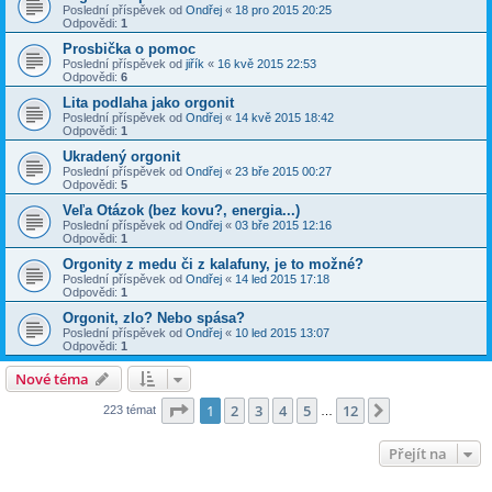
Poslední příspěvek od
Ondřej
«
18 pro 2015 20:25
Odpovědi:
1
Prosbička o pomoc
Poslední příspěvek od
jiřík
«
16 kvě 2015 22:53
Odpovědi:
6
Lita podlaha jako orgonit
Poslední příspěvek od
Ondřej
«
14 kvě 2015 18:42
Odpovědi:
1
Ukradený orgonit
Poslední příspěvek od
Ondřej
«
23 bře 2015 00:27
Odpovědi:
5
Veľa Otázok (bez kovu?, energia...)
Poslední příspěvek od
Ondřej
«
03 bře 2015 12:16
Odpovědi:
1
Orgonity z medu či z kalafuny, je to možné?
Poslední příspěvek od
Ondřej
«
14 led 2015 17:18
Odpovědi:
1
Orgonit, zlo? Nebo spása?
Poslední příspěvek od
Ondřej
«
10 led 2015 13:07
Odpovědi:
1
Nové téma
Stránka
1
z
12
1
2
3
4
5
12
Další
223 témat
…
Přejít na