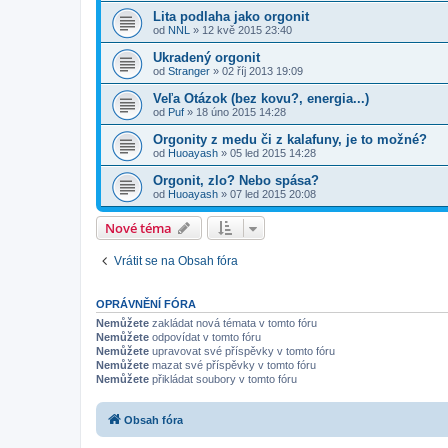
Lita podlaha jako orgonit
od
NNL
» 12 kvě 2015 23:40
Ukradený orgonit
od
Stranger
» 02 říj 2013 19:09
Veľa Otázok (bez kovu?, energia...)
od
Puf
» 18 úno 2015 14:28
Orgonity z medu či z kalafuny, je to možné?
od
Huoayash
» 05 led 2015 14:28
Orgonit, zlo? Nebo spása?
od
Huoayash
» 07 led 2015 20:08
Nové téma
Vrátit se na Obsah fóra
OPRÁVNĚNÍ FÓRA
Nemůžete
zakládat nová témata v tomto fóru
Nemůžete
odpovídat v tomto fóru
Nemůžete
upravovat své příspěvky v tomto fóru
Nemůžete
mazat své příspěvky v tomto fóru
Nemůžete
přikládat soubory v tomto fóru
Obsah fóra