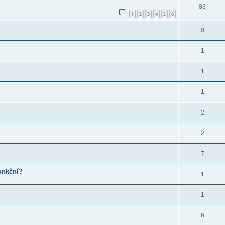
83
1
2
3
4
5
6
0
1
1
1
2
2
7
unkční?
1
1
6