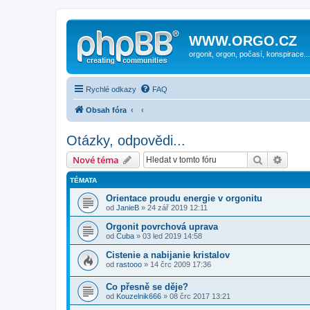
WWW.ORGO.CZ
orgonit, orgon, počasí, konspirace...
Rychlé odkazy
FAQ
Obsah fóra
Otázky, odpovědi...
Hledat
Pokroč
Nové téma
TÉMATA
Orientace proudu energie v orgonitu
od
JanieB
» 24 zář 2019 12:11
Orgonit povrchová uprava
od
Cuba
» 03 led 2019 14:58
Cistenie a nabijanie kristalov
od
rastooo
» 14 črc 2009 17:36
Co přesně se děje?
od
Kouzelnik666
» 08 črc 2017 13:21