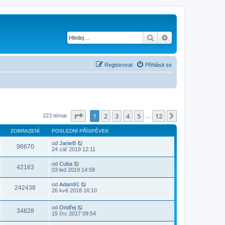
Hledat
Pokročilé hledání
Registrovat
Přihlásit se
Stránka
1
z
12
1
2
3
4
5
12
Další
223 témat
…
ZOBRAZENÍ
POSLEDNÍ PŘÍSPĚVEK
od
JanieB
98670
24 zář 2019 12:11
od
Cuba
42163
03 led 2019 14:58
od
Adam91
242438
26 kvě 2018 16:10
od
Ondřej
34828
15 črc 2017 09:54