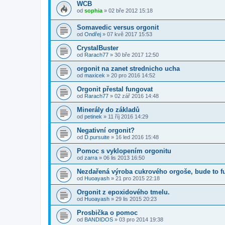
WCB
od
sophia
» 02 bře 2012 15:18
Somavedic versus orgonit
od
Ondřej
» 07 kvě 2017 15:53
CrystalBuster
od
Rarach77
» 30 bře 2017 12:50
orgonit na zanet strednicho ucha
od
maxicek
» 20 pro 2016 14:52
Orgonit přestal fungovat
od
Rarach77
» 02 zář 2016 14:48
Minerály do základů
od
petinek
» 11 říj 2016 14:29
Negativní orgonit?
od
D.pursuite
» 16 led 2016 15:48
Pomoc s vyklopením orgonitu
od
zarra
» 06 lis 2013 16:50
Nezdařená výroba cukrového orgoše, bude to f
od
Huoayash
» 21 pro 2015 22:18
Orgonit z epoxidového tmelu.
od
Huoayash
» 29 lis 2015 20:23
Prosbička o pomoc
od
BANDIDOS
» 03 pro 2014 19:38