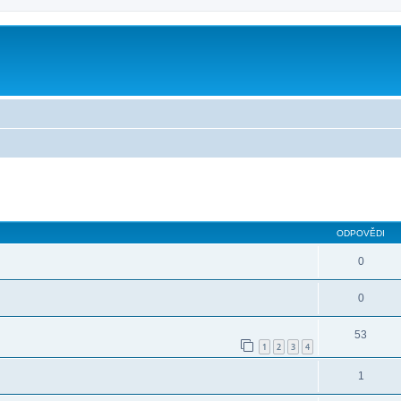
ilé hledání
ODPOVĚDI
0
0
53
1
2
3
4
1