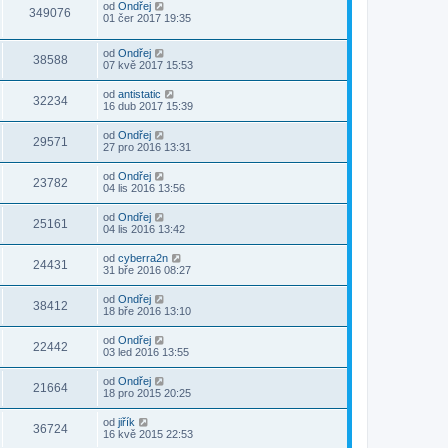
od
Ondřej
349076
01 čer 2017 19:35
od
Ondřej
38588
07 kvě 2017 15:53
od
antistatic
32234
16 dub 2017 15:39
od
Ondřej
29571
27 pro 2016 13:31
od
Ondřej
23782
04 lis 2016 13:56
od
Ondřej
25161
04 lis 2016 13:42
od
cyberra2n
24431
31 bře 2016 08:27
od
Ondřej
38412
18 bře 2016 13:10
od
Ondřej
22442
03 led 2016 13:55
od
Ondřej
21664
18 pro 2015 20:25
od
jiřík
36724
16 kvě 2015 22:53