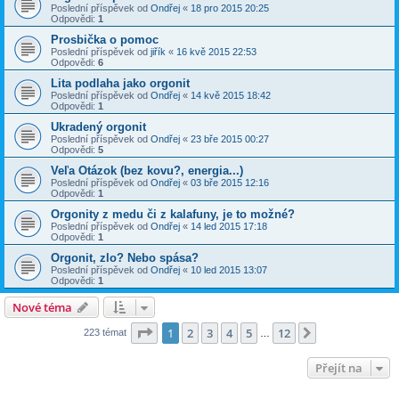
Poslední příspěvek od
Ondřej
«
18 pro 2015 20:25
Odpovědi:
1
Prosbička o pomoc
Poslední příspěvek od
jiřík
«
16 kvě 2015 22:53
Odpovědi:
6
Lita podlaha jako orgonit
Poslední příspěvek od
Ondřej
«
14 kvě 2015 18:42
Odpovědi:
1
Ukradený orgonit
Poslední příspěvek od
Ondřej
«
23 bře 2015 00:27
Odpovědi:
5
Veľa Otázok (bez kovu?, energia...)
Poslední příspěvek od
Ondřej
«
03 bře 2015 12:16
Odpovědi:
1
Orgonity z medu či z kalafuny, je to možné?
Poslední příspěvek od
Ondřej
«
14 led 2015 17:18
Odpovědi:
1
Orgonit, zlo? Nebo spása?
Poslední příspěvek od
Ondřej
«
10 led 2015 13:07
Odpovědi:
1
Nové téma
Stránka
1
z
12
1
2
3
4
5
12
Další
223 témat
…
Přejít na