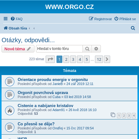
WWW.ORGO.CZ
FAQ
Registrovat
Přihlásit se
H
Obsah fóra
l
Otázky, odpovědi...
e
Hledat
Pokročilé hledání
Nové téma
d
a
Stránka
1
z
12
1
2
3
4
5
12
Další
223 témat
…
t
Témata
Orientace proudu energie v orgonitu
Poslední příspěvek od
JanieB
«
24 zář 2019 12:11
Orgonit povrchová uprava
Poslední příspěvek od
Cuba
«
03 led 2019 14:58
Cistenie a nabijanie kristalov
Poslední příspěvek od
Adam91
«
26 kvě 2018 16:10
Odpovědi:
53
1
2
3
4
Co přesně se děje?
Poslední příspěvek od
Ondřej
«
15 črc 2017 09:54
Odpovědi:
1