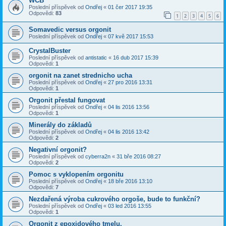
WCB
Poslední příspěvek od
Ondřej
«
01 čer 2017 19:35
Odpovědi:
83
1
2
3
4
5
6
Somavedic versus orgonit
Poslední příspěvek od
Ondřej
«
07 kvě 2017 15:53
CrystalBuster
Poslední příspěvek od
antistatic
«
16 dub 2017 15:39
Odpovědi:
1
orgonit na zanet strednicho ucha
Poslední příspěvek od
Ondřej
«
27 pro 2016 13:31
Odpovědi:
1
Orgonit přestal fungovat
Poslední příspěvek od
Ondřej
«
04 lis 2016 13:56
Odpovědi:
1
Minerály do základů
Poslední příspěvek od
Ondřej
«
04 lis 2016 13:42
Odpovědi:
2
Negativní orgonit?
Poslední příspěvek od
cyberra2n
«
31 bře 2016 08:27
Odpovědi:
2
Pomoc s vyklopením orgonitu
Poslední příspěvek od
Ondřej
«
18 bře 2016 13:10
Odpovědi:
7
Nezdařená výroba cukrového orgoše, bude to funkční?
Poslední příspěvek od
Ondřej
«
03 led 2016 13:55
Odpovědi:
1
Orgonit z epoxidového tmelu.