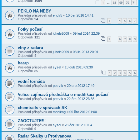
Odpovědi:
1054
1
68
69
70
71
…
PEKLO NA NEBY
Poslední příspěvek od
endy5
«
10 čer 2016 14:41
Odpovědi:
94
1
4
5
6
7
…
Fotky počasí
Poslední příspěvek od
juhele2009
«
09 led 2014 22:39
Odpovědi:
121
1
6
7
8
9
…
vlny z radaru
Poslední příspěvek od
juhele2009
«
03 lis 2013 20:01
Odpovědi:
4
haarp
Poslední příspěvek od
sysel
«
13 dub 2013 09:30
Odpovědi:
85
1
2
3
4
5
6
vodní tornáda
Poslední příspěvek od
petrvlk
«
20 srp 2012 17:49
Velice zajímavá přednáška o modifikaci počasí
Poslední příspěvek od
petrvlk
«
22 črc 2012 23:35
chemtrails v správach SK
Poslední příspěvek od
monikag
«
05 črc 2012 01:00
ZAOCTUJTE!!!
Poslední příspěvek od
sysel
«
28 čer 2012 10:04
Odpovědi:
9
Radar Skalky u Protivanova