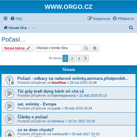
WWW.ORGO.CZ
FAQ
Registrovat
Přihlásit se
H
Obsah fóra
l
Počasí...
e
Hledat
Pokročilé hledání
Nové téma
d
a
1
2
3
Další
49 témat
t
Témata
Počasí - odkazy na radarové snímky,animace,předpovědi..
Poslední příspěvek od
bionflow
«
28 srp 2010 22:48
Túi giấy kraft đựng bánh mì chả cá
Poslední příspěvek od
hopmetganuong
«
22 dub 2025 02:13
sat. snímky - Evropa
Poslední příspěvek od
pupák
«
05 dub 2018 20:34
Články o počasí
Poslední příspěvek od
dominus
«
10 črc 2017 15:18
co se dnes chysta?
Poslední příspěvek od
martinus66
«
03 dub 2017 10:10