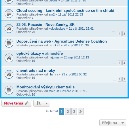
Poslední příspěvek od
Bedos
«
24 zář 2011 17:26
Odpovědi:
2
Cloud seeding - konkrétní společnosti co se tím chlubí
Poslední příspěvek od
am2
«
11 zář 2011 22:33
Odpovědi:
7
23.06. Pocasie - Nove Zamky, SK
Poslední příspěvek od
kolosjackos
«
11 zář 2011 15:41
Odpovědi:
20
1
2
Doporučení na web - Agriculture Defense Coalition
Poslední příspěvek od
brozkeff
«
28 srp 2011 23:39
optické úkazy v atmosféře
Poslední příspěvek od
hajcman
«
23 srp 2011 12:13
Odpovědi:
19
1
2
chemtrails nad mraky
Poslední příspěvek od
Hamry
«
23 srp 2011 08:32
Odpovědi:
19
1
2
Monitorování výskytu chemtrails
Poslední příspěvek od
Mike.Jt
«
29 črc 2011 21:12
Odpovědi:
10
Nové téma
1
2
3
Další
49 témat
Přejít na