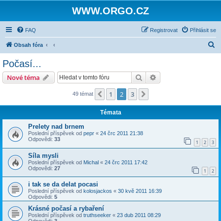
WWW.ORGO.CZ
FAQ
Registrovat
Přihlásit se
H
Obsah fóra
l
Počasí...
e
Hledat
Pokročilé hledání
Nové téma
d
a
1
2
3
Předchozí
Další
49 témat
t
Témata
Prelety nad brnem
Poslední příspěvek od
pepr
«
24 črc 2011 21:38
Odpovědi:
33
1
2
3
Síla mysli
Poslední příspěvek od
Michal
«
24 črc 2011 17:42
Odpovědi:
27
1
2
i tak se da delat pocasi
Poslední příspěvek od
kolosjackos
«
30 kvě 2011 16:39
Odpovědi:
5
Krásné počasí a rybaření
Poslední příspěvek od
truthseeker
«
23 dub 2011 08:29