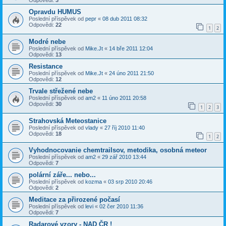
Odpovědi:
3
Opravdu HUMUS
Poslední příspěvek od
pepr
«
08 dub 2011 08:32
Odpovědi:
22
1
2
Modré nebe
Poslední příspěvek od
Mike.Jt
«
14 bře 2011 12:04
Odpovědi:
13
Resistance
Poslední příspěvek od
Mike.Jt
«
24 úno 2011 21:50
Odpovědi:
12
Trvale střežené nebe
Poslední příspěvek od
am2
«
11 úno 2011 20:58
Odpovědi:
30
1
2
3
Strahovská Meteostanice
Poslední příspěvek od
vlady
«
27 říj 2010 11:40
Odpovědi:
18
1
2
Vyhodnocovanie chemtrailsov, metodika, osobná meteor
Poslední příspěvek od
am2
«
29 zář 2010 13:44
Odpovědi:
7
polární záře... nebo...
Poslední příspěvek od
kozma
«
03 srp 2010 20:46
Odpovědi:
2
Meditace za přirozené počasí
Poslední příspěvek od
levi
«
02 čer 2010 11:36
Odpovědi:
7
Radarové vzory - NAD ČR !