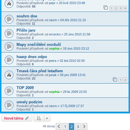
Poslední příspěvek od
pepr
«
20 kvě 2010 23:48
Odpovědi:
56
1
2
3
4
souhrn dne
Poslední příspěvek od
slurm
«
04 bře 2010 21:15
Odpovědi:
11
Přišlo jaro
Poslední příspěvek od
ercecko
«
25 úno 2010 21:58
Odpovědi:
2
Mapy znečištění ovzduší
Poslední příspěvek od
sophia
«
18 úno 2010 23:12
haarp dnes odpo
Poslední příspěvek od
petra
«
02 led 2010 02:50
Odpovědi:
6
Tmavá čára před letadlem
Poslední příspěvek od
junak
«
06 pro 2009 13:41
Odpovědi:
22
1
2
TOP 2009
Poslední příspěvek od
sophia
«
29 lis 2009 22:03
Odpovědi:
1
umely podzim
Poslední příspěvek od
slurm
«
17 říj 2009 17:37
Odpovědi:
1
Nové téma
1
2
3
Předchozí
Další
49 témat