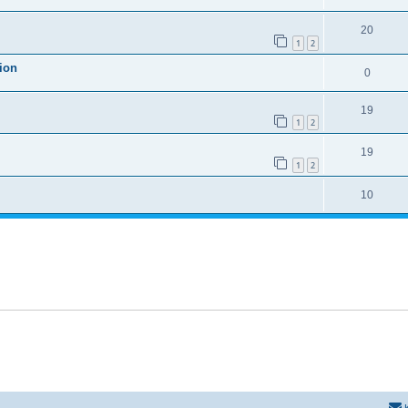
20
1
2
ion
0
19
1
2
19
1
2
10