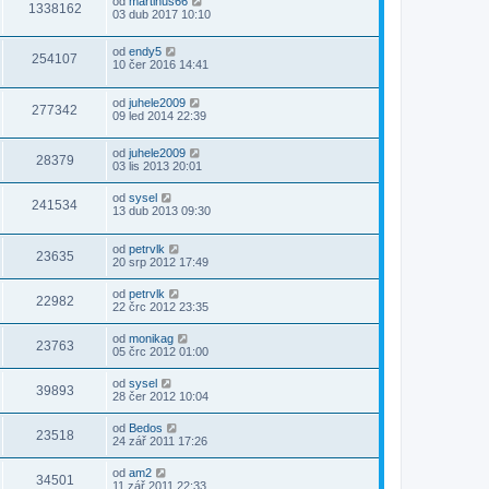
od
martinus66
1338162
03 dub 2017 10:10
od
endy5
254107
10 čer 2016 14:41
od
juhele2009
277342
09 led 2014 22:39
od
juhele2009
28379
03 lis 2013 20:01
od
sysel
241534
13 dub 2013 09:30
od
petrvlk
23635
20 srp 2012 17:49
od
petrvlk
22982
22 črc 2012 23:35
od
monikag
23763
05 črc 2012 01:00
od
sysel
39893
28 čer 2012 10:04
od
Bedos
23518
24 zář 2011 17:26
od
am2
34501
11 zář 2011 22:33