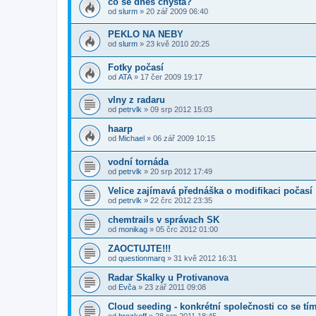
co se dnes chysta?
od
slurm
» 20 zář 2009 06:40
PEKLO NA NEBY
od
slurm
» 23 kvě 2010 20:25
Fotky počasí
od
ATA
» 17 čer 2009 19:17
vlny z radaru
od
petrvlk
» 09 srp 2012 15:03
haarp
od
Michael
» 06 zář 2009 10:15
vodní tornáda
od
petrvlk
» 20 srp 2012 17:49
Velice zajímavá přednáška o modifikaci počasí
od
petrvlk
» 22 črc 2012 23:35
chemtrails v správach SK
od
monikag
» 05 črc 2012 01:00
ZAOCTUJTE!!!
od
questionmarq
» 31 kvě 2012 16:31
Radar Skalky u Protivanova
od
Evča
» 23 zář 2011 09:08
Cloud seeding - konkrétní společnosti co se tí