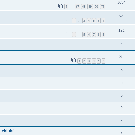
1054
1
67
68
69
70
71
…
94
1
3
4
5
6
7
…
121
1
5
6
7
8
9
…
4
85
1
2
3
4
5
6
0
0
0
9
2
m chlubí
7