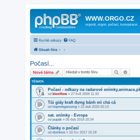
WWW.ORGO.CZ
orgonit, orgon, počasí, konspirace...
Rychlé odkazy
FAQ
Obsah fóra
Počasí...
Hledat
Pokroč
Nové téma
TÉMATA
Počasí - odkazy na radarové snímky,animace,p
od
bionflow
» 27 kvě 2009 11:33
Túi giấy kraft đựng bánh mì chả cá
od
hopmetganuong
» 22 dub 2025 02:13
sat. snímky - Evropa
od
pupák
» 05 dub 2018 20:34
Články o počasí
od
dominus
» 10 črc 2017 15:18