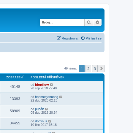
Hledat
Pokročilé hledání
Registrovat
Přihlásit se
1
2
3
Další
49 témat
ZOBRAZENÍ
POSLEDNÍ PŘÍSPĚVEK
od
bionflow
45148
28 srp 2010 22:48
od
hopmetganuong
13393
22 dub 2025 02:13
od
pupák
58909
05 dub 2018 20:34
od
dominus
34455
10 črc 2017 15:18