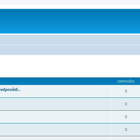
ilé hledání
ODPOVĚDI
ředpovědi..
0
0
0
0