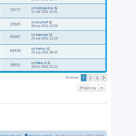
od
kolosjackos
70777
11 zář 2011 15:41
od
brozkeff
20585
28 srp 2011 23:39
od
hajcman
65687
23 srp 2011 12:13
od
Hamry
69439
23 srp 2011 08:32
od
Mike.Jt
38651
29 črc 2011 21:12
1
2
3
Další
49 témat
Přejít na