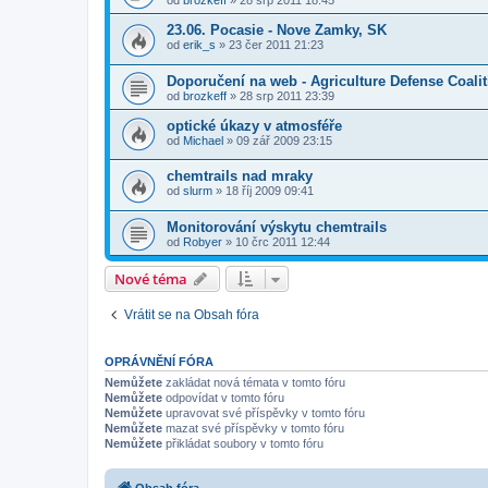
od
brozkeff
» 28 srp 2011 18:45
23.06. Pocasie - Nove Zamky, SK
od
erik_s
» 23 čer 2011 21:23
Doporučení na web - Agriculture Defense Coalit
od
brozkeff
» 28 srp 2011 23:39
optické úkazy v atmosféře
od
Michael
» 09 zář 2009 23:15
chemtrails nad mraky
od
slurm
» 18 říj 2009 09:41
Monitorování výskytu chemtrails
od
Robyer
» 10 črc 2011 12:44
Nové téma
Vrátit se na Obsah fóra
OPRÁVNĚNÍ FÓRA
Nemůžete
zakládat nová témata v tomto fóru
Nemůžete
odpovídat v tomto fóru
Nemůžete
upravovat své příspěvky v tomto fóru
Nemůžete
mazat své příspěvky v tomto fóru
Nemůžete
přikládat soubory v tomto fóru