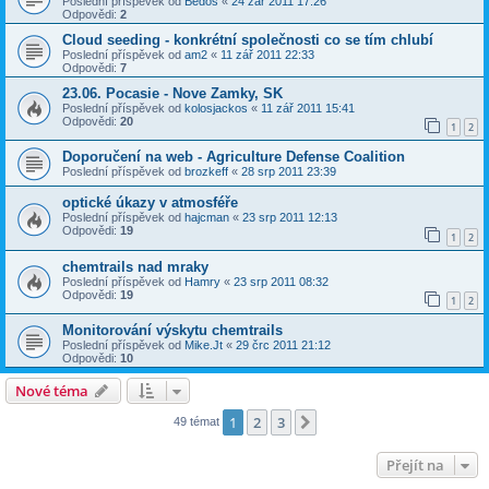
Poslední příspěvek od
Bedos
«
24 zář 2011 17:26
Odpovědi:
2
Cloud seeding - konkrétní společnosti co se tím chlubí
Poslední příspěvek od
am2
«
11 zář 2011 22:33
Odpovědi:
7
23.06. Pocasie - Nove Zamky, SK
Poslední příspěvek od
kolosjackos
«
11 zář 2011 15:41
Odpovědi:
20
1
2
Doporučení na web - Agriculture Defense Coalition
Poslední příspěvek od
brozkeff
«
28 srp 2011 23:39
optické úkazy v atmosféře
Poslední příspěvek od
hajcman
«
23 srp 2011 12:13
Odpovědi:
19
1
2
chemtrails nad mraky
Poslední příspěvek od
Hamry
«
23 srp 2011 08:32
Odpovědi:
19
1
2
Monitorování výskytu chemtrails
Poslední příspěvek od
Mike.Jt
«
29 črc 2011 21:12
Odpovědi:
10
Nové téma
1
2
3
Další
49 témat
Přejít na