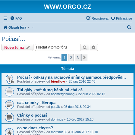
WWW.ORGO.CZ
FAQ
Registrovat
Přihlásit se
H
Obsah fóra
l
Počasí...
e
Hledat
Pokročilé hledání
Nové téma
d
a
1
2
3
Další
49 témat
t
Témata
Počasí - odkazy na radarové snímky,animace,předpovědi..
Poslední příspěvek od
bionflow
«
28 srp 2010 22:48
Túi giấy kraft đựng bánh mì chả cá
Poslední příspěvek od
hopmetganuong
«
22 dub 2025 02:13
sat. snímky - Evropa
Poslední příspěvek od
pupák
«
05 dub 2018 20:34
Články o počasí
Poslední příspěvek od
dominus
«
10 črc 2017 15:18
co se dnes chysta?
Poslední příspěvek od
martinus66
«
03 dub 2017 10:10