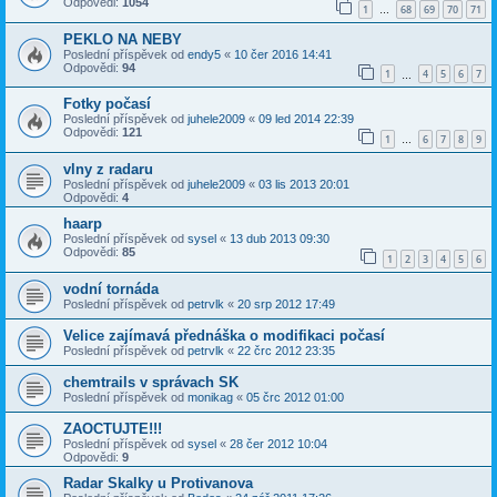
Odpovědi:
1054
1
68
69
70
71
…
PEKLO NA NEBY
Poslední příspěvek od
endy5
«
10 čer 2016 14:41
Odpovědi:
94
1
4
5
6
7
…
Fotky počasí
Poslední příspěvek od
juhele2009
«
09 led 2014 22:39
Odpovědi:
121
1
6
7
8
9
…
vlny z radaru
Poslední příspěvek od
juhele2009
«
03 lis 2013 20:01
Odpovědi:
4
haarp
Poslední příspěvek od
sysel
«
13 dub 2013 09:30
Odpovědi:
85
1
2
3
4
5
6
vodní tornáda
Poslední příspěvek od
petrvlk
«
20 srp 2012 17:49
Velice zajímavá přednáška o modifikaci počasí
Poslední příspěvek od
petrvlk
«
22 črc 2012 23:35
chemtrails v správach SK
Poslední příspěvek od
monikag
«
05 črc 2012 01:00
ZAOCTUJTE!!!
Poslední příspěvek od
sysel
«
28 čer 2012 10:04
Odpovědi:
9
Radar Skalky u Protivanova