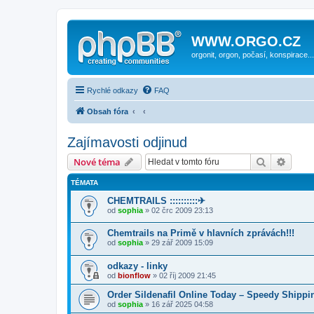
WWW.ORGO.CZ
orgonit, orgon, počasí, konspirace...
Rychlé odkazy
FAQ
Obsah fóra
Zajímavosti odjinud
Hledat
Pokroč
Nové téma
TÉMATA
CHEMTRAILS ::::::::::✈
od
sophia
» 02 črc 2009 23:13
Chemtrails na Primě v hlavních zprávách!!!
od
sophia
» 29 zář 2009 15:09
odkazy - linky
od
bionflow
» 02 říj 2009 21:45
Order Sildenafil Online Today – Speedy Shippi
od
sophia
» 16 zář 2025 04:58