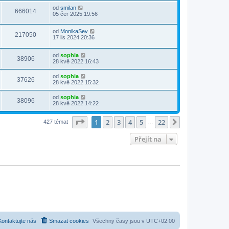
od
smilan
666014
05 čer 2025 19:56
od
MonikaSev
217050
17 lis 2024 20:36
od
sophia
38906
28 kvě 2022 16:43
od
sophia
37626
28 kvě 2022 15:32
od
sophia
38096
28 kvě 2022 14:22
Stránka
1
z
22
1
2
3
4
5
22
Další
427 témat
…
Přejít na
Kontaktujte nás
Smazat cookies
Všechny časy jsou v
UTC+02:00