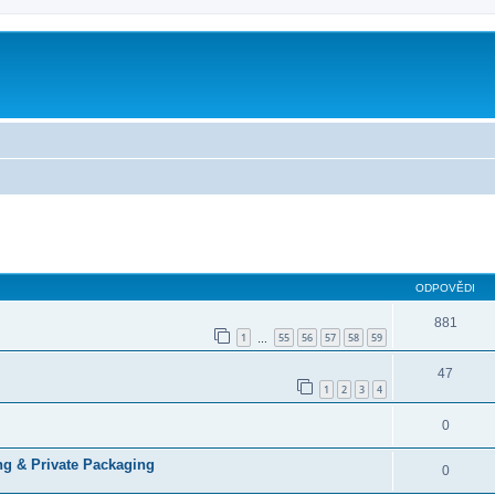
ilé hledání
ODPOVĚDI
881
1
55
56
57
58
59
…
47
1
2
3
4
0
ng & Private Packaging
0