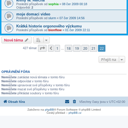
knihy W. Reicha
Poslední příspěvek od
sophia
«
08 čer 2009 00:18
Odpovědi:
2
moje domaci video
Poslední příspěvek od
slurm
«
07 čer 2009 14:56
Krátká historie orgonového výzkumu
Poslední příspěvek od
bionflow
«
01 čer 2009 22:11
Nové téma
Stránka
22
z
22
1
18
19
20
21
22
Předchozí
427 témat
…
Přejít na
OPRÁVNĚNÍ FÓRA
Nemůžete
zakládat nová témata v tomto fóru
Nemůžete
odpovídat v tomto fóru
Nemůžete
upravovat své příspěvky v tomto fóru
Nemůžete
mazat své příspěvky v tomto fóru
Nemůžete
přikládat soubory v tomto fóru
Obsah fóra
Všechny časy jsou v
UTC+02:00
Založeno na
phpBB
® Forum Software © phpBB Limited
Český překlad –
phpBB.cz