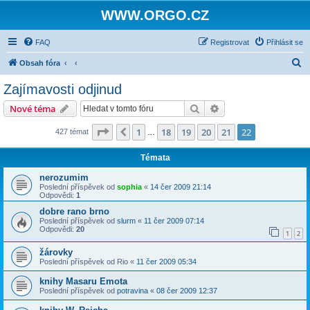
WWW.ORGO.CZ
FAQ
Registrovat
Přihlásit se
H
Obsah fóra
l
Zajímavosti odjinud
e
Hledat
Pokročilé hledání
Nové téma
d
a
Stránka
22
z
22
1
18
19
20
21
22
Předchozí
427 témat
…
t
Témata
nerozumim
Poslední příspěvek od
sophia
«
14 čer 2009 21:14
Odpovědi:
1
dobre rano brno
Poslední příspěvek od
slurm
«
11 čer 2009 07:14
Odpovědi:
20
1
2
žárovky
Poslední příspěvek od
Rio
«
11 čer 2009 05:34
knihy Masaru Emota
Poslední příspěvek od
potravina
«
08 čer 2009 12:37