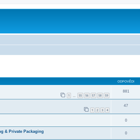
ilé hledání
ODPOVĚDI
881
1
55
56
57
58
59
…
47
1
2
3
4
0
ng & Private Packaging
0