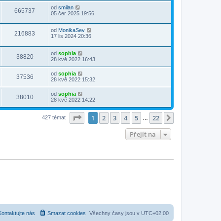
od
smilan
665737
05 čer 2025 19:56
od
MonikaSev
216883
17 lis 2024 20:36
od
sophia
38820
28 kvě 2022 16:43
od
sophia
37536
28 kvě 2022 15:32
od
sophia
38010
28 kvě 2022 14:22
Stránka
1
z
22
1
2
3
4
5
22
Další
427 témat
…
Přejít na
Kontaktujte nás
Smazat cookies
Všechny časy jsou v
UTC+02:00