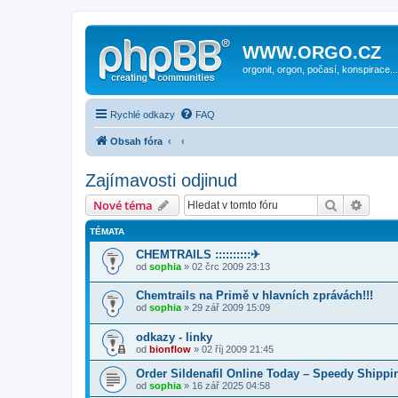
WWW.ORGO.CZ
orgonit, orgon, počasí, konspirace...
Rychlé odkazy
FAQ
Obsah fóra
Zajímavosti odjinud
Hledat
Pokroč
Nové téma
TÉMATA
CHEMTRAILS ::::::::::✈
od
sophia
» 02 črc 2009 23:13
Chemtrails na Primě v hlavních zprávách!!!
od
sophia
» 29 zář 2009 15:09
odkazy - linky
od
bionflow
» 02 říj 2009 21:45
Order Sildenafil Online Today – Speedy Shippi
od
sophia
» 16 zář 2025 04:58