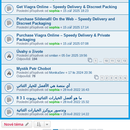
Get Viagra Online – Speedy Delivery & Discreet Packing
Poslední příspěvek od
sophia
«
15 zář 2025 18:23
Purchase Sildenafil On the Web – Speedy Delivery and
Discreet Packaging
Poslední příspěvek od
sophia
«
15 zář 2025 17:14
Purchase Viagra Online – Speedy Delivery & Private
Packaging
Poslední příspěvek od
sophia
«
15 zář 2025 07:08
Úvahy o živote
Poslední příspěvek od
smilan
«
05 čer 2025 19:56
Odpovědi:
194
1
10
11
12
13
…
Mystik Petr Chobot
Poslední příspěvek od
MonikaSev
«
17 lis 2024 20:36
Odpovědi:
78
1
2
3
4
5
6
أي منصة هي الأفضل للخيار الثنائي
Poslední příspěvek od
sophia
«
28 kvě 2022 16:43
ما هو أفضل الخيارات الثنائية روبوت 1 3 8
Poslední příspěvek od
sophia
«
28 kvě 2022 15:32
وندسور بروكرز الخيارات الثنائية
Poslední příspěvek od
sophia
«
28 kvě 2022 14:22
Nové téma