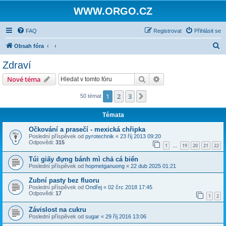
WWW.ORGO.CZ
FAQ
Registrovat
Přihlásit se
H
Obsah fóra
l
Zdraví
e
Hledat
Pokročilé hledání
Nové téma
d
a
1
2
3
Další
50 témat
t
Témata
Očkování a prasečí - mexická chřipka
Poslední příspěvek od
pyrotechnik
«
23 říj 2013 09:20
Odpovědi:
315
1
19
20
21
22
…
Túi giấy đựng bánh mì chả cá biển
Poslední příspěvek od
hopmetganuong
«
22 dub 2025 01:21
Zubní pasty bez fluoru
Poslední příspěvek od
Ondřej
«
02 črc 2018 17:45
Odpovědi:
17
1
2
Závislost na cukru
Poslední příspěvek od
sugar
«
29 říj 2016 13:06