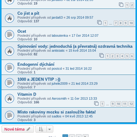
Odpovědi:
19
1
2
Co jíst a pít
Poslední příspěvek od
jarda63
«
26 srp 2014 09:57
Odpovědi:
137
1
7
8
9
10
…
Ocet
Poslední příspěvek od
laboutenka
«
17 čer 2014 12:07
Odpovědi:
10
Spinování vody: jednoduchá (a převratná) ozdravná technika
Poslední příspěvek od
antistatic
«
15 kvě 2014 15:04
Odpovědi:
82
1
2
3
4
5
6
Endogenní dýchání
Poslední příspěvek od
postcd
«
31 led 2014 16:22
Odpovědi:
1
1000 a JEDEN VTIP :-))
Poslední příspěvek od
juhele2009
«
21 led 2014 23:29
Odpovědi:
7
Vitamin D
Poslední příspěvek od
Aerosmith
«
11 čer 2013 13:33
Odpovědi:
166
1
9
10
11
12
…
Místo rakoviny mozku si zasloužíte fakta!
Poslední příspěvek od
sadlos
«
04 kvě 2013 12:45
Odpovědi:
3
Nové téma