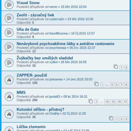
Visual Snow
Poslední příspěvek od
nemo
«
25 bře 2016 10:04
Zeolit - zázračný liek
Poslední příspěvek od
cyberra2n
«
23 bře 2016 10:30
Odpovědi:
5
Uňa de Gato
Poslední příspěvek od
KarelBrezina
«
16 říj 2015 12:57
Odpovědi:
9
Nenávykové psychoaktívne látky a astrálne cestovanie
Poslední příspěvek od
psychonaut
«
05 črc 2015 22:37
Odpovědi:
13
Žvýkačky bez umělých sladidel
Poslední příspěvek od
xylitol
«
26 bře 2015 16:55
Odpovědi:
15
1
2
ZAPPER- použití
Poslední příspěvek od
potravina
«
14 úno 2015 20:03
Odpovědi:
106
1
5
6
7
8
…
MMS
Poslední příspěvek od
jarda63
«
09 lis 2014 16:31
Odpovědi:
250
1
14
15
16
17
…
Koloidní stříbro - přístroj?
Poslední příspěvek od
Ondřej
«
02 říj 2014 11:05
Odpovědi:
36
1
2
3
Léčba zlomenin
Poslední příspěvek od
jarda63
«
02 zář 2014 22:39