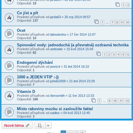
Odpovědi:
19
1
2
Co jíst a pít
Poslední příspěvek od
jarda63
«
26 srp 2014 09:57
Odpovědi:
137
1
7
8
9
10
…
Ocet
Poslední příspěvek od
laboutenka
«
17 čer 2014 12:07
Odpovědi:
10
Spinování vody: jednoduchá (a převratná) ozdravná technika
Poslední příspěvek od
antistatic
«
15 kvě 2014 15:04
Odpovědi:
82
1
2
3
4
5
6
Endogenní dýchání
Poslední příspěvek od
postcd
«
31 led 2014 16:22
Odpovědi:
1
1000 a JEDEN VTIP :-))
Poslední příspěvek od
juhele2009
«
21 led 2014 23:29
Odpovědi:
7
Vitamin D
Poslední příspěvek od
Aerosmith
«
11 čer 2013 13:33
Odpovědi:
166
1
9
10
11
12
…
Místo rakoviny mozku si zasloužíte fakta!
Poslední příspěvek od
sadlos
«
04 kvě 2013 12:45
Odpovědi:
3
Nové téma