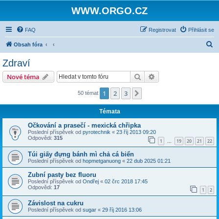
WWW.ORGO.CZ
FAQ
Registrovat
Přihlásit se
H
Obsah fóra
l
Zdraví
e
Hledat
Pokročilé hledání
Nové téma
d
a
1
2
3
Další
50 témat
t
Témata
Očkování a prasečí - mexická chřipka
Poslední příspěvek od
pyrotechnik
«
23 říj 2013 09:20
Odpovědi:
315
1
19
20
21
22
…
Túi giấy đựng bánh mì chả cá biển
Poslední příspěvek od
hopmetganuong
«
22 dub 2025 01:21
Zubní pasty bez fluoru
Poslední příspěvek od
Ondřej
«
02 črc 2018 17:45
Odpovědi:
17
1
2
Závislost na cukru
Poslední příspěvek od
sugar
«
29 říj 2016 13:06