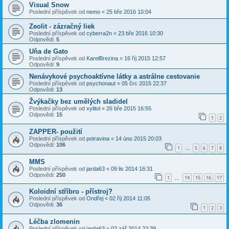
Visual Snow
Poslední příspěvek od
nemo
«
25 bře 2016 10:04
Zeolit - zázračný liek
Poslední příspěvek od
cyberra2n
«
23 bře 2016 10:30
Odpovědi:
5
Uňa de Gato
Poslední příspěvek od
KarelBrezina
«
16 říj 2015 12:57
Odpovědi:
9
Nenávykové psychoaktívne látky a astrálne cestovanie
Poslední příspěvek od
psychonaut
«
05 črc 2015 22:37
Odpovědi:
13
Žvýkačky bez umělých sladidel
Poslední příspěvek od
xylitol
«
26 bře 2015 16:55
Odpovědi:
15
1
2
ZAPPER- použití
Poslední příspěvek od
potravina
«
14 úno 2015 20:03
Odpovědi:
106
1
5
6
7
8
…
MMS
Poslední příspěvek od
jarda63
«
09 lis 2014 16:31
Odpovědi:
250
1
14
15
16
17
…
Koloidní stříbro - přístroj?
Poslední příspěvek od
Ondřej
«
02 říj 2014 11:05
Odpovědi:
36
1
2
3
Léčba zlomenin
Poslední příspěvek od
jarda63
«
02 zář 2014 22:39