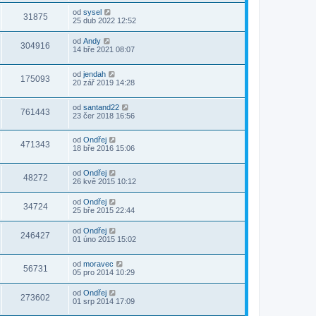
od
sysel
31875
25 dub 2022 12:52
od
Andy
304916
14 bře 2021 08:07
od
jendah
175093
20 zář 2019 14:28
od
santand22
761443
23 čer 2018 16:56
od
Ondřej
471343
18 bře 2016 15:06
od
Ondřej
48272
26 kvě 2015 10:12
od
Ondřej
34724
25 bře 2015 22:44
od
Ondřej
246427
01 úno 2015 15:02
od
moravec
56731
05 pro 2014 10:29
od
Ondřej
273602
01 srp 2014 17:09