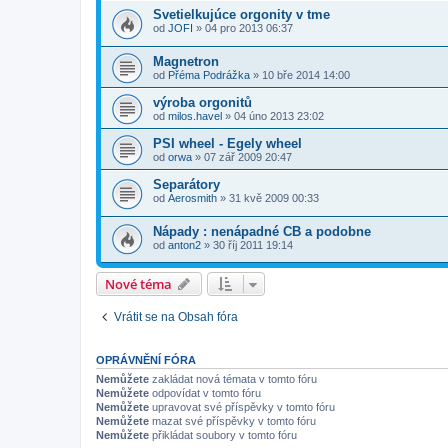
Svetielkujúce orgonity v tme
od
JOFI
» 04 pro 2013 06:37
Magnetron
od
Přéma Podrážka
» 10 bře 2014 14:00
výroba orgonitů
od
milos.havel
» 04 úno 2013 23:02
PSI wheel - Egely wheel
od
orwa
» 07 zář 2009 20:47
Separátory
od
Aerosmith
» 31 kvě 2009 00:33
Nápady : nenápadné CB a podobne
od
anton2
» 30 říj 2011 19:14
Nové téma
Vrátit se na Obsah fóra
OPRÁVNĚNÍ FÓRA
Nemůžete
zakládat nová témata v tomto fóru
Nemůžete
odpovídat v tomto fóru
Nemůžete
upravovat své příspěvky v tomto fóru
Nemůžete
mazat své příspěvky v tomto fóru
Nemůžete
přikládat soubory v tomto fóru