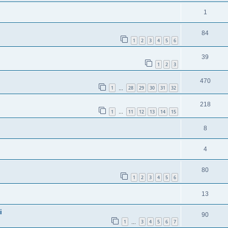
1
84
1
2
3
4
5
6
39
1
2
3
470
1
28
29
30
31
32
…
218
1
11
12
13
14
15
…
8
4
80
1
2
3
4
5
6
13
i
90
1
3
4
5
6
7
…