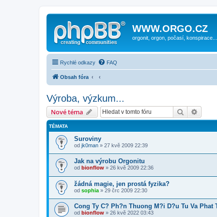
WWW.ORGO.CZ
orgonit, orgon, počasí, konspirace...
Rychlé odkazy
FAQ
Obsah fóra
Výroba, výzkum...
Hledat
Pokroč
Nové téma
TÉMATA
Suroviny
od
jk0man
» 27 kvě 2009 22:39
Jak na výrobu Orgonitu
od
bionflow
» 26 kvě 2009 22:36
žádná magie, jen prostá fyzika?
od
sophia
» 29 črc 2009 22:30
Cong Ty C? Ph?n Thuong M?i D?u Tu Va Phat T
od
bionflow
» 26 kvě 2022 03:43