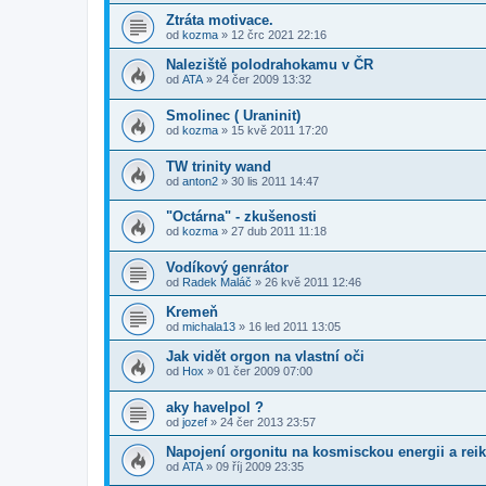
Ztráta motivace.
od
kozma
» 12 črc 2021 22:16
Naleziště polodrahokamu v ČR
od
ATA
» 24 čer 2009 13:32
Smolinec ( Uraninit)
od
kozma
» 15 kvě 2011 17:20
TW trinity wand
od
anton2
» 30 lis 2011 14:47
"Octárna" - zkušenosti
od
kozma
» 27 dub 2011 11:18
Vodíkový genrátor
od
Radek Maláč
» 26 kvě 2011 12:46
Kremeň
od
michala13
» 16 led 2011 13:05
Jak vidět orgon na vlastní oči
od
Hox
» 01 čer 2009 07:00
aky havelpol ?
od
jozef
» 24 čer 2013 23:57
Napojení orgonitu na kosmisckou energii a reik
od
ATA
» 09 říj 2009 23:35