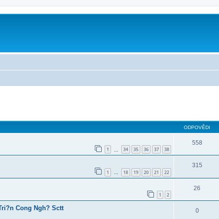
ilé hledání
ODPOVĚDI
558
1
34
35
36
37
38
…
315
1
18
19
20
21
22
…
26
1
2
ri?n Cong Ngh? Sctt
0