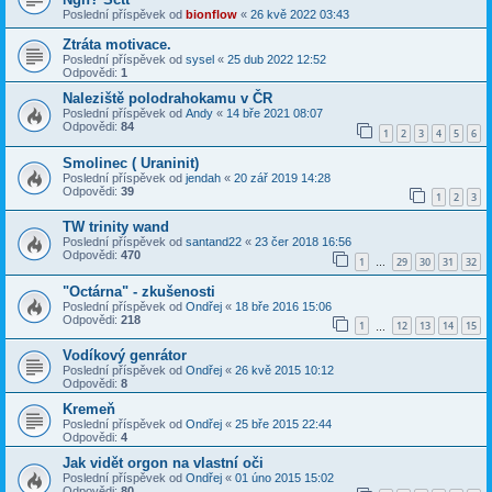
Poslední příspěvek od
bionflow
«
26 kvě 2022 03:43
Ztráta motivace.
Poslední příspěvek od
sysel
«
25 dub 2022 12:52
Odpovědi:
1
Naleziště polodrahokamu v ČR
Poslední příspěvek od
Andy
«
14 bře 2021 08:07
Odpovědi:
84
1
2
3
4
5
6
Smolinec ( Uraninit)
Poslední příspěvek od
jendah
«
20 zář 2019 14:28
Odpovědi:
39
1
2
3
TW trinity wand
Poslední příspěvek od
santand22
«
23 čer 2018 16:56
Odpovědi:
470
1
29
30
31
32
…
"Octárna" - zkušenosti
Poslední příspěvek od
Ondřej
«
18 bře 2016 15:06
Odpovědi:
218
1
12
13
14
15
…
Vodíkový genrátor
Poslední příspěvek od
Ondřej
«
26 kvě 2015 10:12
Odpovědi:
8
Kremeň
Poslední příspěvek od
Ondřej
«
25 bře 2015 22:44
Odpovědi:
4
Jak vidět orgon na vlastní oči
Poslední příspěvek od
Ondřej
«
01 úno 2015 15:02
Odpovědi:
80