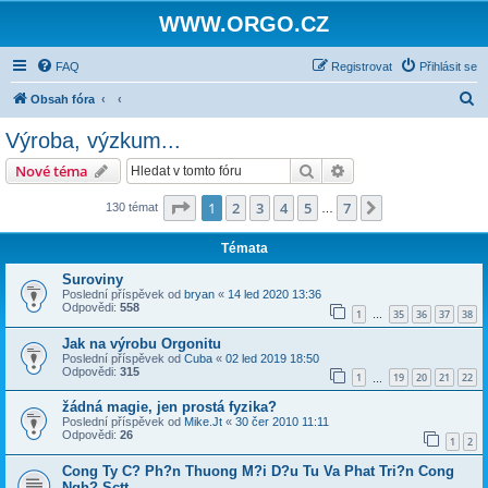
WWW.ORGO.CZ
FAQ
Registrovat
Přihlásit se
H
Obsah fóra
l
Výroba, výzkum...
e
Hledat
Pokročilé hledání
Nové téma
d
a
Stránka
1
z
7
1
2
3
4
5
7
Další
130 témat
…
t
Témata
Suroviny
Poslední příspěvek od
bryan
«
14 led 2020 13:36
Odpovědi:
558
1
35
36
37
38
…
Jak na výrobu Orgonitu
Poslední příspěvek od
Cuba
«
02 led 2019 18:50
Odpovědi:
315
1
19
20
21
22
…
žádná magie, jen prostá fyzika?
Poslední příspěvek od
Mike.Jt
«
30 čer 2010 11:11
Odpovědi:
26
1
2
Cong Ty C? Ph?n Thuong M?i D?u Tu Va Phat Tri?n Cong
Ngh? Sctt