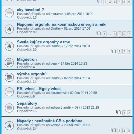
1
2
3
4
5
6
aky havelpol ?
Poslední příspěvek od
moravec
«
05 pro 2014 10:29
Odpovědi:
13
Napojení orgonitu na kosmisckou energii a reiki
Poslední příspěvek od
Ondřej
«
01 srp 2014 17:09
Odpovědi:
90
1
4
5
6
7
…
Svetielkujúce orgonity v tme
Poslední příspěvek od
Ondřej
«
17 bře 2014 20:01
Odpovědi:
30
1
2
3
Magnetron
Poslední příspěvek od
pepr
«
14 bře 2014 13:23
Odpovědi:
4
výroba orgonitů
Poslední příspěvek od
Ondřej
«
02 bře 2014 21:34
Odpovědi:
14
PSI wheel - Egely wheel
Poslední příspěvek od
akratochvil
«
02 úno 2014 20:58
Odpovědi:
9
Separátory
Poslední příspěvek od
indigový anděl
«
09 říj 2013 21:19
Odpovědi:
15
1
2
Nápady : nenápadné CB a podobne
Poslední příspěvek od
kozma
«
23 zář 2013 11:02
Odpovědi:
34
1
2
3