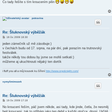
í
Co tady řešíte s tím kroucením pilin
s
p
ě
v
e
potravina
k
Re: Šluknovský výběžák
P
18 črc 2009 18:30
ř
í
jeden zámečník už mě zásobuje:)
s
v čechách budu od 17. srpna, na pár dní, pak porazím na trutnovský
p
ě
festiválek.
v
takže někdy tou dobou by jsme se mohli setkati:)
e
k
můžeme aj ukuchtnouti nějaký ten dortík
i fluff you all a můj kousek ku šíření
http://www.orgoknight.com/
vymylimimozek
Re: Šluknovský výběžák
P
19 črc 2009 17:18
ř
í
No kroucení řeším, páč jsem někde, asi tady, kde jinde, četla, že nesměj
s
bejt kroucený, tak to střihám jako ten debil v každý otočce, drsný. Určitě,