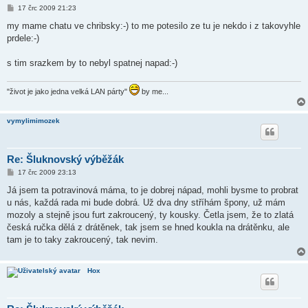
P
17 črc 2009 21:23
ř
í
my mame chatu ve chribsky:-) to me potesilo ze tu je nekdo i z takovyhle
s
prdele:-)
p
ě
v
s tim srazkem by to nebyl spatnej napad:-)
e
k
"život je jako jedna velká LAN párty"
by me...
vymylimimozek
Re: Šluknovský výběžák
P
17 črc 2009 23:13
ř
í
Já jsem ta potravinová máma, to je dobrej nápad, mohli bysme to probrat
s
u nás, každá rada mi bude dobrá. Už dva dny stříhám špony, už mám
p
ě
mozoly a stejně jsou furt zakroucený, ty kousky. Četla jsem, že to zlatá
v
česká ručka dělá z drátěnek, tak jsem se hned koukla na drátěnku, ale
e
k
tam je to taky zakroucený, tak nevim.
Hox