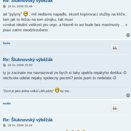
Re: Šluknovský výběžák
P
18 črc 2009 05:46
ř
í
ad "pylyny"
, mě nedávno napadlo, skusit kopírovací služby na klíče,
s
tam jak to řežou na tom strojku, tak musí
p
ě
vznikat ideální velikost pro orgo, a hlavně to asi bude bez mastnosty ... v
v
praxi zatím neodzkoušeno
e
k
Saila
Re: Šluknovský výběžák
P
18 črc 2009 15:50
ř
í
ty jo zacinate me navnazovat ze bych si taky upekla nejakyho dortika:-D
s
nechcete udelat nejaky spolecny peceni? jeste jsem to nedelala:-D
p
ě
v
e
"život je jako jedna velká LAN párty"
by me...
k
mufin
Re: Šluknovský výběžák
P
18 črc 2009 16:44
ř