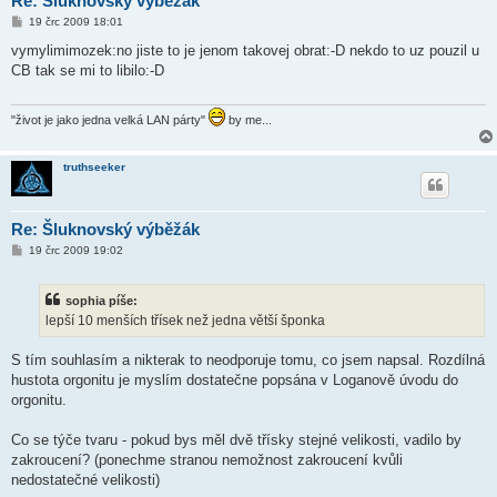
Re: Šluknovský výběžák
P
19 črc 2009 18:01
ř
í
vymylimimozek:no jiste to je jenom takovej obrat:-D nekdo to uz pouzil u
s
CB tak se mi to libilo:-D
p
ě
v
e
"život je jako jedna velká LAN párty"
by me...
k
truthseeker
Re: Šluknovský výběžák
P
19 črc 2009 19:02
ř
í
s
sophia píše:
p
ě
lepší 10 menších třísek než jedna větší šponka
v
e
k
S tím souhlasím a nikterak to neodporuje tomu, co jsem napsal. Rozdílná
hustota orgonitu je myslím dostatečne popsána v Loganově úvodu do
orgonitu.
Co se týče tvaru - pokud bys měl dvě třísky stejné velikosti, vadilo by
zakroucení? (ponechme stranou nemožnost zakroucení kvůli
nedostatečné velikosti)