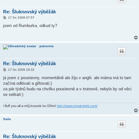
Re: Šluknovský výběžák
P
17 črc 2009 07:57
ř
í
jsem od Rumburka, odkud ty?
s
p
ě
v
e
potravina
k
Re: Šluknovský výběžák
P
17 črc 2009 18:32
ř
í
já jsem z poustevny, momentálně ale žiju v anglii. ale máma má to tam
s
začíná odlévati a giftovati:)
p
ě
za pár týdnů budu na chvilku poustevně a v trutnově, nebylo by od věci
v
se setkati:)
e
k
i fluff you all a můj kousek ku šíření
http://www.orgoknight.com/
Saila
Re: Šluknovský výběžák