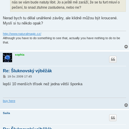
nás se vám bude natuty líbit. Jo a ještě mě zaráží, že se tu furt mluví o
pečení, to snad ztuhne zastudena, nebo ne?
Nerad bych tu dělal unáhlené závěry, ale klidně můžou být kroucené.
Myslí si tu někdo opak?
http://www.naturalmagic.cz/
Although you have to do something to see that, actually you have nothing to do to be
that.
sophia
Re: Šluknovský výběžák
P
19 črc 2009 17:45
ř
í
lepší 10 menších třísek než jedna větší šponka
s
p
ě
v
e
buy here
k
Saila