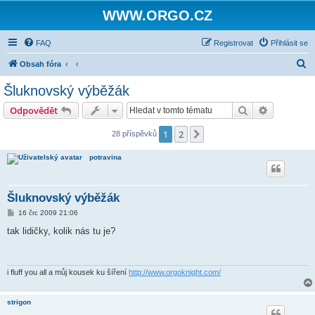
WWW.ORGO.CZ
FAQ
Registrovat
Přihlásit se
H
Obsah fóra
l
Šluknovský výběžák
e
Hledat
Pokročilé 
Odpovědět
d
a
1
2
Další
28 příspěvků
t
potravina
Šluknovský výběžák
P
16 črc 2009 21:06
ř
í
tak lidičky, kolik nás tu je?
s
p
ě
v
e
i fluff you all a můj kousek ku šíření
http://www.orgoknight.com/
k
strigon