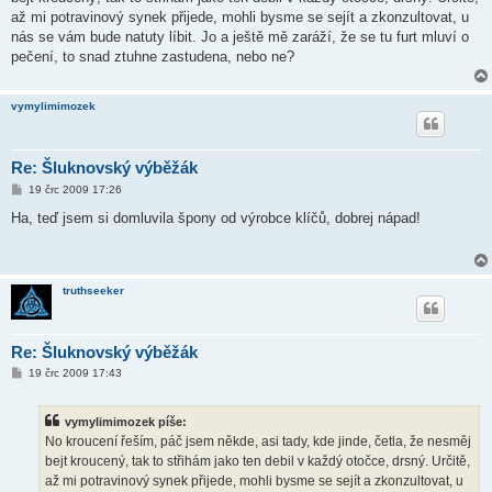
p
ě
až mi potravinový synek přijede, mohli bysme se sejít a zkonzultovat, u
v
nás se vám bude natuty líbit. Jo a ještě mě zaráží, že se tu furt mluví o
e
k
pečení, to snad ztuhne zastudena, nebo ne?
vymylimimozek
Re: Šluknovský výběžák
P
19 črc 2009 17:26
ř
í
Ha, teď jsem si domluvila špony od výrobce klíčů, dobrej nápad!
s
p
ě
v
e
truthseeker
k
Re: Šluknovský výběžák
P
19 črc 2009 17:43
ř
í
s
vymylimimozek píše:
p
ě
No kroucení řeším, páč jsem někde, asi tady, kde jinde, četla, že nesměj
v
bejt kroucený, tak to střihám jako ten debil v každý otočce, drsný. Určitě,
e
k
až mi potravinový synek přijede, mohli bysme se sejít a zkonzultovat, u