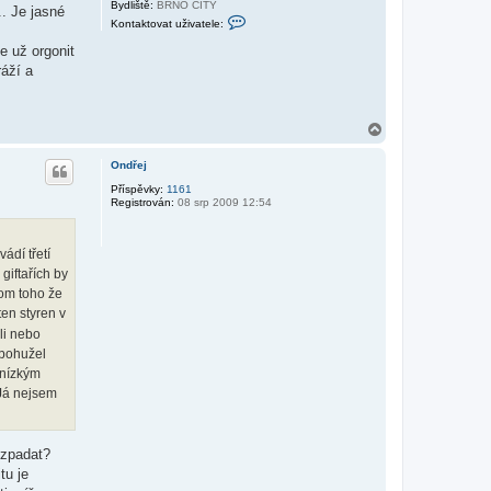
Bydliště:
BRNO CITY
.. Je jasné
K
Kontaktovat uživatele:
o
n
e už orgonit
t
ráží a
a
k
t
o
v
N
a
a
t
h
u
Ondřej
o
ž
r
i
Příspěvky:
1161
v
Registrován:
08 srp 2009 12:54
u
a
t
e
ádí třetí
l
e
 giftařích by
a
rom toho že
n
t
ten styren v
i
s
li nebo
t
 bohužel
a
t
 nízkým
i
 Já nejsem
c
ozpadat?
tu je