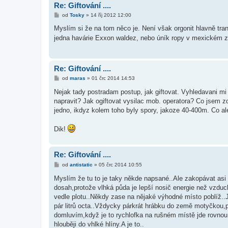
Re: Giftování ....
P
od
Tosky
»
14 říj 2012 12:00
ř
í
Myslím si že na tom něco je. Není však orgonit hlavně tra
s
jedna havárie Exxon waldez, nebo úník ropy v mexickém zál
p
ě
v
e
k
Re: Giftování ....
P
od
maras
»
01 črc 2014 14:53
ř
í
Nejak tady postradam postup, jak giftovat. Vyhledavani mi
s
napravit? Jak ogiftovat vysilac mob. operatora? Co jsem z
p
ě
jedno, ikdyz kolem toho byly spory, jakoze 40-400m. Co al
v
e
k
Dik!
Re: Giftování ....
P
od
antistatic
»
05 črc 2014 10:55
ř
í
Myslím že tu to je taky někde napsané..Ale zakopávat asi 
s
dosah,protože vlhká půda je lepší nosič energie než vzd
p
ě
vedle plotu..Někdy zase na nějaké výhodné místo poblíž.
v
pár litrů octa..Vždycky párkrát hrábku do země motyčkou,
e
k
domluvím,když je to rychlofka na rušném místě jde rovno
hlouběji do vhlké hlíny.A je to..