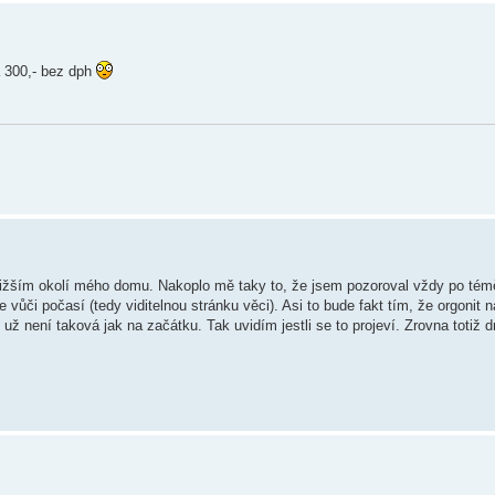
 300,- bez dph
bižším okolí mého domu. Nakoplo mě taky to, že jsem pozoroval vždy po tém
vůči počasí (tedy viditelnou stránku věci). Asi to bude fakt tím, že orgonit 
 už není taková jak na začátku. Tak uvidím jestli se to projeví. Zrovna totiž 