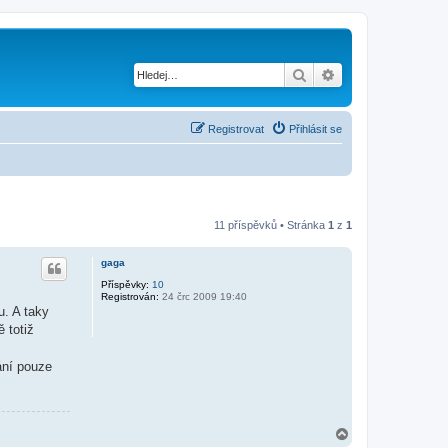
Hledat
Pokročilé hledání
Registrovat
Přihlásit se
11 příspěvků • Stránka
1
z
1
gaga
Příspěvky:
10
Registrován:
24 črc 2009 19:40
u. A taky
 totiž
ání pouze
N
a