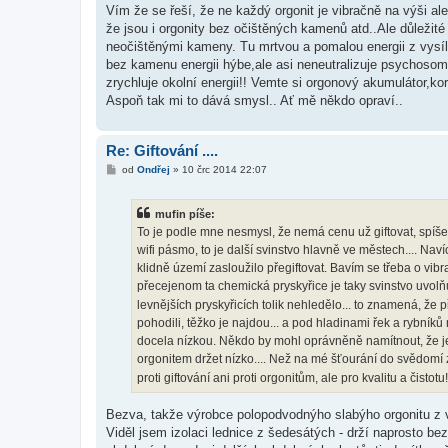
Vím že se řeší, že ne každý orgonit je vibračně na výši ale
že jsou i orgonity bez očištěných kamenů atd..Ale důležité
neočištěnými kameny. Tu mrtvou a pomalou energii z vysíla
bez kamenu energii hýbe,ale asi neneutralizuje psychosoma
zrychluje okolní energii!! Vemte si orgonový akumulátor,k
Aspoň tak mi to dává smysl.. Ať mě někdo opraví..
Re: Giftování ....
P
od
Ondřej
»
10 črc 2014 22:07
ř
í
s
mufin píše:
p
ě
To je podle mne nesmysl, že nemá cenu už giftovat, spíše zá
v
wifi pásmo, to je další svinstvo hlavně ve městech.... Navíc
e
k
klidně území zasloužilo přegiftovat. Bavím se třeba o vib
přecejenom ta chemická pryskyřice je taky svinstvo uvolňují
levnějších pryskyřicích tolik nehledělo... to znamená, že př
pohodili, těžko je najdou... a pod hladinami řek a rybník
docela nízkou. Někdo by mohl oprávněně namítnout, že je 
orgonitem držet nízko.... Než na mé šťourání do svědomí
proti giftování ani proti orgonitům, ale pro kvalitu a čistotu
Bezva, takže výrobce polopodvodnýho slabýho orgonitu z v
Viděl jsem izolaci lednice z šedesátých - drží naprosto be