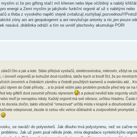
 myslím si že pro gifting stačí mít křemen nebo lépe očištěný a nabitý křišťál
 pro energii a Zemi myslím je jakýkoliv funkční orgonit ať už s nabitými nebo
čů a třeba z vysokého napětí stejně zvitalizují,rozhýbají,pozvednou!!!Protož
tické zóny asi ani geopatogenní a ani nevylučuje anionty a nic,jen pouze od
orek nasává ,drátěnka odráží a tím se uvnitř plechovky akumuluje POR!
leží čím a jak a kde. Stále přibývá vysílačů, elektrosvinstva, mikrovln, vždyt se zav
, i úroveň orgonitů je bohužel dost rozdílná, takže bych si troufl říct, že po mnohých
račních úrovních a čistotách záměru a čistotě použitých kamenů a materiálu atd... K
cí styren do čisté přírody.... a to právě vidím jako problém protože před lety se na 
ed lety giftéři dost zasvinili přírodu styrenem
) a pokud nevědí kde orgonity uloži
ů nebo moří je nenajdou nikdy. Každý orgonit má své vibrace, určitou hladinu. Často
to docela zločin, takto vibračně "omezovat" určitá místa v krajině a dlouhodobě je
 začnete odepisovat, zkuste si celou věc velice důkladně a zodpovědně promyslet.
!
osku, se naváží do polyesterů. Jak dlouho trvá polystyrenu, než se začne r
z problému. Jak už jsem psal někde jinde, míra degradace syntetickýho orgoni