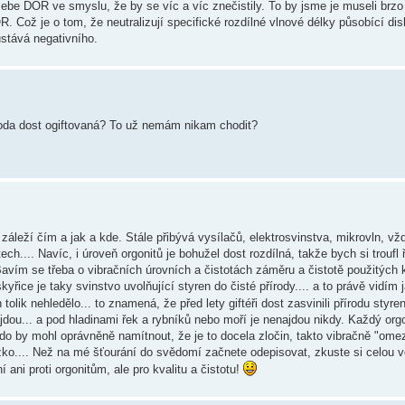
sebe DOR ve smyslu, že by se víc a víc znečistily. To by jsme je museli brzo
OR. Což je o tom, že neutralizují specifické rozdílné vlnové délky působící d
ůstává negativního.
íroda dost ogiftovaná? To už nemám nikam chodit?
áleží čím a jak a kde. Stále přibývá vysílačů, elektrosvinstva, mikrovln, vž
ch.... Navíc, i úroveň orgonitů je bohužel dost rozdílná, takže bych si troufl ř
 Bavím se třeba o vibračních úrovních a čistotách záměru a čistotě použitých
řice je taky svinstvo uvolňující styren do čisté přírody.... a to právě vidím
 tolik nehledělo... to znamená, že před lety giftéři dost zasvinili přírodu sty
najdou... a pod hladinami řek a rybníků nebo moří je nenajdou nikdy. Každý or
do by mohl oprávněně namítnout, že je to docela zločin, takto vibračně "omez
zko.... Než na mé šťourání do svědomí začnete odepisovat, zkuste si celou v
ani proti orgonitům, ale pro kvalitu a čistotu!