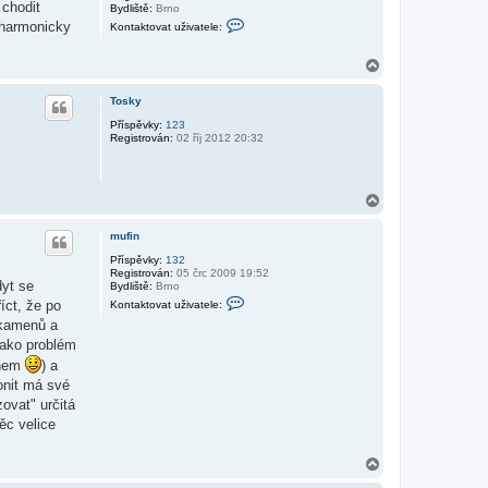
 chodit
Bydliště:
Brno
K
isharmonicky
Kontaktovat uživatele:
o
n
t
N
a
a
k
h
t
Tosky
o
o
r
v
Příspěvky:
123
a
Registrován:
02 říj 2012 20:32
u
t
u
ž
i
N
v
a
a
h
t
mufin
e
o
l
r
Příspěvky:
132
e
Registrován:
05 črc 2009 19:52
u
m
dyt se
Bydliště:
Brno
u
K
íct, že po
Kontaktovat uživatele:
f
o
i
 kamenů a
n
n
t
 jako problém
a
renem
) a
k
t
gonit má své
o
ovat" určitá
v
a
ěc velice
t
u
ž
N
i
a
v