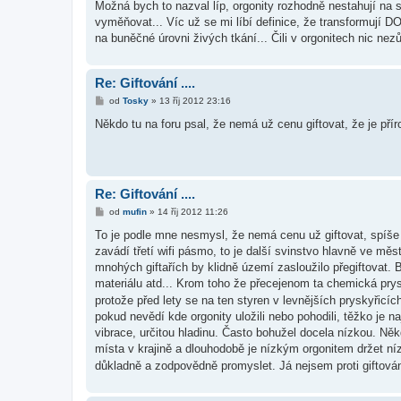
í
Možná bych to nazval líp, orgonity rozhodně nestahují na 
s
vyměňovat... Víc už se mi líbí definice, že transformují D
p
ě
na buněčné úrovni živých tkání... Čili v orgonitech nic nez
v
e
k
Re: Giftování ....
P
od
Tosky
»
13 říj 2012 23:16
ř
í
Někdo tu na foru psal, že nemá už cenu giftovat, že je př
s
p
ě
v
e
k
Re: Giftování ....
P
od
mufin
»
14 říj 2012 11:26
ř
í
To je podle mne nesmysl, že nemá cenu už giftovat, spíše z
s
zavádí třetí wifi pásmo, to je další svinstvo hlavně ve měste
p
ě
mnohých giftařích by klidně území zasloužilo přegiftovat.
v
materiálu atd... Krom toho že přecejenom ta chemická prysky
e
k
protože před lety se na ten styren v levnějších pryskyřicích
pokud nevědí kde orgonity uložili nebo pohodili, těžko je 
vibrace, určitou hladinu. Často bohužel docela nízkou. Něk
místa v krajině a dlouhodobě je nízkým orgonitem držet ní
důkladně a zodpovědně promyslet. Já nejsem proti giftování 