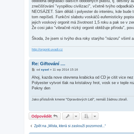
obdobná degradaci dalších obdobných plastů, tj. desítky až
znečišťování "vyspělou civilizací", včetně tvýho odpadká
NEOSÁZET. Sám děláš i polyester do interiéru, kde bude te
tom nepíšeš. Funkční slabotu voskáčů eufemisticky popisu
jejich voskový orgonit má životnost 1,5 roku a pak se v z
Že cosi jako "vibračně nízký orgonit obtěžuje přírodu", považ
Škoda, že jsem si tvýho dva roky starýho "názoru" všiml a
http://orgonit.uvadi.cz
Re: Giftování ....
P
od
sysel
»
11 srp 2014 15:16
ř
í
Ahoj, kazda nove otevrena krabicka od CD je citit vice nez
s
Polyester vytvori tlak na kristalovy hrot, vosk se v teple ro
p
ě
Pekny den
v
e
k
Jako příslušník kmene "Opravdových Lidí", nemáš žádnou zbraň.
Odpovědět
Zpět na „Místa, která si zaslouží pozornost...“