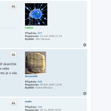
h
o
r
u
sophia
Příspěvky:
937
Registrován:
31 kvě 2009 21:10
Bydliště:
Jižní Morava
N
a
h
o
r
u
ěř okamžité
na sebe
dnes je u nás
Aerosmith
Příspěvky:
638
Registrován:
29 kvě 2009 13:40
Bydliště:
Kolem Břeclavi
N
a
h
mufin
o
r
Příspěvky:
132
Registrován:
05 črc 2009 19:52
u