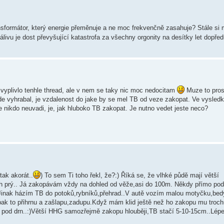
nsformátor, který energie přeměnuje a ne moc frekvenčně zasahuje? Stále si
ivu je dost převyšující katastrofa za všechny orgonity na desítky let dopřed
 vyplivlo tenhle thread, ale v nem se taky nic moc nedocitam
Muze to pro
de vyhrabal, je vzdalenost do jake by se mel TB od veze zakopat. Ve vysledku
e nikdo neuvadi, je, jak hluboko TB zakopat. Je nutno vedet jeste neco?
tak akorát..
) To sem Ti toho řekl, že?:) Říká se, že vlhké půdě mají větší
uch prý.. Já zakopávám vždy na dohled od věže,asi do 100m. Někdy přímo po
.Jinak házím TB do potoků,rybníků,přehrad..V autě vozím malou motyčku,be
pak to přihrnu a zašlapu,zadupu.Když mám klid ještě než ho zakopu mu troch
u pod drn..:)Větší HHG samozřejmě zakopu hlouběji,TB stačí 5-10-15cm..Lépe