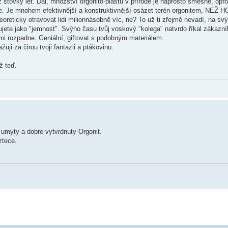
 stovky let. Dál, množství orgonito-plastu v přírodě je naprosto směšné, opro
če. Je mnohem efektivnější a konstruktivnější osázet terén orgonitem, NEŽ H
oreticky otravovat lidi milionnásobně víc, ne? To už ti zřejmě nevadí, na s
jete jako "jemnost". Svýho času tvůj voskový "kolega" natvrdo říkal zákazn
emi rozpadne. Geniální, giftovat s podobným materiálem.
uji za čirou tvoji fantazii a ptákovinu.
ž teď.
 umyty a dobre vytvrdnuty Orgonit.
ztece.