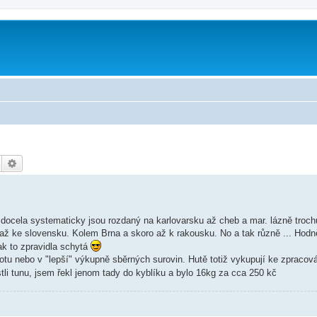
Hledat
Pokročilé hledání
. docela systematicky jsou rozdaný na karlovarsku až cheb a mar. lázně troch
až ke slovensku. Kolem Brna a skoro až k rakousku. No a tak různě ... Hodně
tak to zpravidla schytá
otu nebo v "lepší" výkupně sběrných surovin. Hutě totiž vykupují ke zpracov
tli tunu, jsem řekl jenom tady do kyblíku a bylo 16kg za cca 250 kč