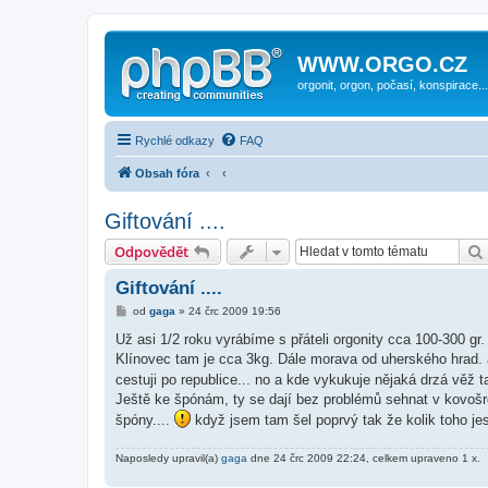
WWW.ORGO.CZ
orgonit, orgon, počasí, konspirace...
Rychlé odkazy
FAQ
Obsah fóra
Giftování ....
Odpovědět
Giftování ....
P
od
gaga
»
24 črc 2009 19:56
ř
í
Už asi 1/2 roku vyrábíme s přáteli orgonity cca 100-300 gr
s
Klínovec tam je cca 3kg. Dále morava od uherského hrad. 
p
ě
cestuji po republice... no a kde vykukuje nějaká drzá věž 
v
Ještě ke špónám, ty se dají bez problémů sehnat v kovošr
e
k
špóny....
když jsem tam šel poprvý tak že kolik toho jes
Naposledy upravil(a)
gaga
dne 24 črc 2009 22:24, celkem upraveno 1 x.