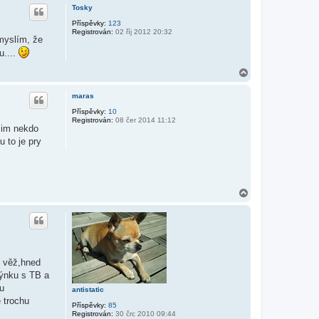
h
a
Tosky
o
t
e
r
Příspěvky:
123
l
Registrován:
02 říj 2012 20:32
u
 myslím, že
e
m
u....
u
f
N
i
a
n
h
maras
o
r
Příspěvky:
10
Registrován:
08 čer 2014 11:12
u
sim nekdo
 to je pry
N
a
h
o
r
u
d věž,hned
dýnku s TB a
u
antistatic
 trochu
Příspěvky:
85
Registrován:
30 črc 2010 09:44