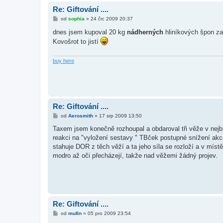
Re: Giftování ....
P
od
sophia
»
24 črc 2009 20:37
ř
í
dnes jsem kupoval 20 kg
nádherných
hliníkových špon za
s
Kovošrot to jistí
p
ě
v
e
buy here
k
Re: Giftování ....
P
od
Aerosmith
»
17 srp 2009 13:50
ř
í
Taxem jsem konečně rozhoupal a obdaroval tři věže v nej
s
reakci na "vyložení sestavy " TBček postupné snížení akce 
p
ě
stahuje DOR z těch věží a ta jeho síla se rozloží a v místě
v
modro až oči přecházejí, takže nad věžemi žádný projev.
e
k
Re: Giftování ....
P
od
mufin
»
05 pro 2009 23:54
ř