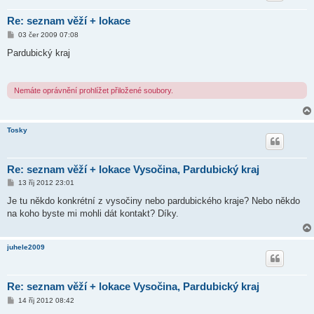
Re: seznam věží + lokace
P
03 čer 2009 07:08
ř
í
Pardubický kraj
s
p
ě
v
Nemáte oprávnění prohlížet přiložené soubory.
e
k
Tosky
Re: seznam věží + lokace Vysočina, Pardubický kraj
P
13 říj 2012 23:01
ř
í
Je tu někdo konkrétní z vysočiny nebo pardubického kraje? Nebo někdo
s
na koho byste mi mohli dát kontakt? Díky.
p
ě
v
e
juhele2009
k
Re: seznam věží + lokace Vysočina, Pardubický kraj
P
14 říj 2012 08:42
ř