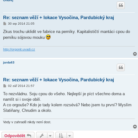
Ondřej
Re: seznam věží + lokace Vysočina, Pardubický kraj
P
30 srp 2014 21:05
ř
í
Zkus trochu uklidit ve fabrice na perníky. Kapitalističtí mantáci cpou do
s
perníku sójovou mouku
p
ě
v
e
http://orgonit.uvadi.cz
k
jarda63
Re: seznam věží + lokace Vysočina, Pardubický kraj
P
02 zář 2014 21:57
ř
í
To nezvládnu. Soju cpou do všeho. Nejlepší je píct všechno doma a
s
namlít si i svoje obilí.
p
ě
A co orgouše? Kdo je tady kolem rozsévá? Nebo jsem tu první? Myslím
v
Slatiňany, Chrudim a okolo.
e
k
Vody v zahradě nikdy není dost.
Odpovědět