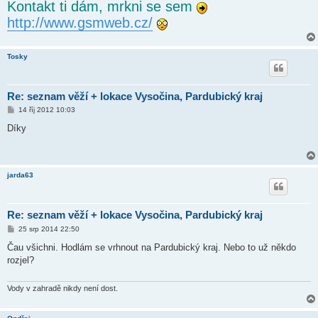
Kontakt ti dám, mrkni se sem
í
s
http://www.gsmweb.cz/
p
ě
v
e
k
Tosky
Re: seznam věží + lokace Vysočina, Pardubický kraj
P
14 říj 2012 10:03
ř
í
Díky
s
p
ě
v
e
jarda63
k
Re: seznam věží + lokace Vysočina, Pardubický kraj
P
25 srp 2014 22:50
ř
í
Čau všichni. Hodlám se vrhnout na Pardubický kraj. Nebo to už někdo
s
rozjel?
p
ě
v
e
Vody v zahradě nikdy není dost.
k