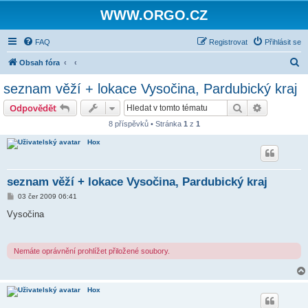
WWW.ORGO.CZ
FAQ
Registrovat
Přihlásit se
H
Obsah fóra
l
seznam věží + lokace Vysočina, Pardubický kraj
e
Hledat
Pokročilé 
Odpovědět
d
8 příspěvků • Stránka
1
z
1
a
Hox
t
seznam věží + lokace Vysočina, Pardubický kraj
P
03 čer 2009 06:41
ř
í
Vysočina
s
p
ě
v
Nemáte oprávnění prohlížet přiložené soubory.
e
k
Hox