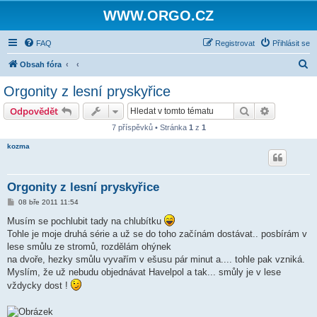
WWW.ORGO.CZ
FAQ
Registrovat
Přihlásit se
H
Obsah fóra
l
Orgonity z lesní pryskyřice
e
Hledat
Pokročilé 
Odpovědět
d
7 příspěvků • Stránka
1
z
1
a
kozma
t
Orgonity z lesní pryskyřice
P
08 bře 2011 11:54
ř
í
Musím se pochlubit tady na chlubítku
s
Tohle je moje druhá série a už se do toho začínám dostávat.. posbírám v
p
ě
lese smůlu ze stromů, rozdělám ohýnek
v
na dvoře, hezky smůlu vyvařím v ešusu pár minut a.... tohle pak vzniká.
e
k
Myslím, že už nebudu objednávat Havelpol a tak... smůly je v lese
vždycky dost !