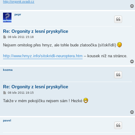
e
http://orgonit.uvadi.cz
k
pepr
Re: Orgonity z lesní pryskyřice
P
08 bře 2011 15:18
ř
í
Nejsem ornitolog přes hmyz, ale tohle bude zlatoočka (síťokřídlí)
s
p
ě
http://www.hmyz.info/sitokridli-neuroptera.htm
-- kousek níž na stránce.
v
e
k
kozma
Re: Orgonity z lesní pryskyřice
P
08 bře 2011 19:15
ř
í
Takže v mém pokojíčku nejsem sám ! Hezké
s
p
ě
v
e
pavel
k