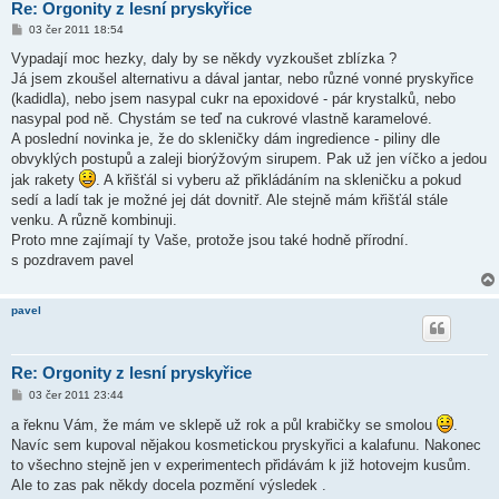
Re: Orgonity z lesní pryskyřice
P
03 čer 2011 18:54
ř
í
Vypadají moc hezky, daly by se někdy vyzkoušet zblízka ?
s
Já jsem zkoušel alternativu a dával jantar, nebo různé vonné pryskyřice
p
ě
(kadidla), nebo jsem nasypal cukr na epoxidové - pár krystalků, nebo
v
nasypal pod ně. Chystám se teď na cukrové vlastně karamelové.
e
k
A poslední novinka je, že do skleničky dám ingredience - piliny dle
obvyklých postupů a zaleji biorýžovým sirupem. Pak už jen víčko a jedou
jak rakety
. A křišťál si vyberu až přikládáním na skleničku a pokud
sedí a ladí tak je možné jej dát dovnitř. Ale stejně mám křišťál stále
venku. A různě kombinuji.
Proto mne zajímají ty Vaše, protože jsou také hodně přírodní.
s pozdravem pavel
pavel
Re: Orgonity z lesní pryskyřice
P
03 čer 2011 23:44
ř
í
a řeknu Vám, že mám ve sklepě už rok a půl krabičky se smolou
.
s
Navíc sem kupoval nějakou kosmetickou pryskyřici a kalafunu. Nakonec
p
ě
to všechno stejně jen v experimentech přidávám k již hotovejm kusům.
v
Ale to zas pak někdy docela pozmění výsledek .
e