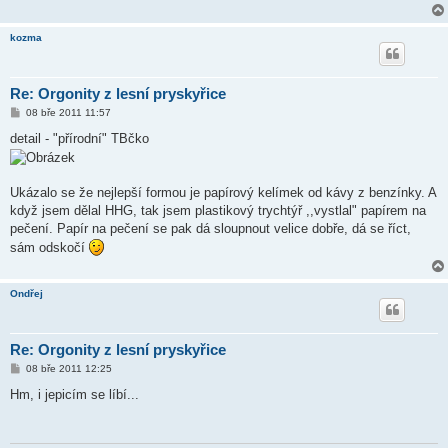
kozma
Re: Orgonity z lesní pryskyřice
P
08 bře 2011 11:57
ř
í
detail - "přírodní" TBčko
s
p
ě
v
Ukázalo se že nejlepší formou je papírový kelímek od kávy z benzínky. A
e
k
když jsem dělal HHG, tak jsem plastikový trychtýř ,,vystlal" papírem na
pečení. Papír na pečení se pak dá sloupnout velice dobře, dá se říct,
sám odskočí
Ondřej
Re: Orgonity z lesní pryskyřice
P
08 bře 2011 12:25
ř
í
Hm, i jepicím se líbí...
s
p
ě
v