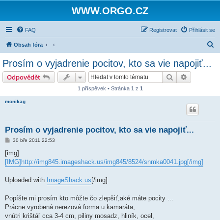
WWW.ORGO.CZ
FAQ
Registrovat
Přihlásit se
H
Obsah fóra
l
Prosím o vyjadrenie pocitov, kto sa vie napojiť...
e
Hledat
Pokročilé 
Odpovědět
d
1 příspěvek • Stránka
1
z
1
a
monikag
t
Prosím o vyjadrenie pocitov, kto sa vie napojiť...
P
30 bře 2011 22:53
ř
í
[img]
s
[IMG]http://img845.imageshack.us/img845/8524/snmka0041.jpg[/img]
p
ě
v
Uploaded with
ImageShack.us
[/img]
e
k
Popíšte mi prosím kto môžte čo zlepšiť,aké máte pocity ...
Prácne vyrobená nerezová forma u kamaráta,
vnútri krištáľ cca 3-4 cm, piliny mosadz, hliník, ocel,