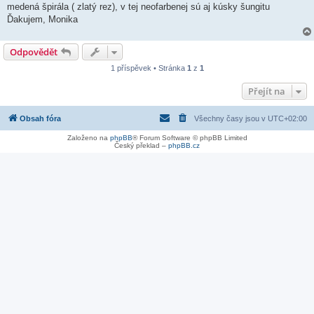
medená špirála ( zlatý rez), v tej neofarbenej sú aj kúsky šungitu
Ďakujem, Monika
Odpovědět
1 příspěvek • Stránka
1
z
1
Přejít na
Obsah fóra
Všechny časy jsou v
UTC+02:00
Založeno na
phpBB
® Forum Software © phpBB Limited
Český překlad –
phpBB.cz