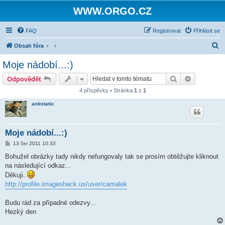
WWW.ORGO.CZ
FAQ
Registrovat
Přihlásit se
H
Obsah fóra
l
Moje nádobí...:)
e
Hledat
Pokročilé 
Odpovědět
d
4 příspěvky • Stránka
1
z
1
a
antistatic
t
Moje nádobí...:)
P
13 čer 2011 10:33
ř
í
Bohužel obrázky tady nikdy nefungovaly tak se prosím obtěžujte kliknout
s
na následující odkaz...
p
ě
Děkuji..
v
http://profile.imageshack.us/user/camalek
e
k
Budu rád za případné odezvy...
Hezký den