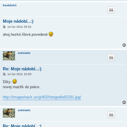
františek1
Moje nádobí...:)
P
14 čer 2011 05:52
ř
í
ahoj,hezké.líbivé,povedené
s
p
ě
v
e
antistatic
k
Re: Moje nádobí...:)
P
14 čer 2011 10:05
ř
í
Díky..
s
novej mazlík do práce..
p
ě
v
http://imageshack.us/g/402/fotografie02191.jpg/
e
k
antistatic
Re: Moje nádobí...:)