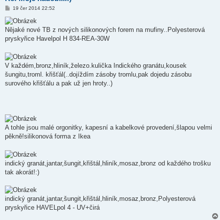
P
19 čer 2014 22:52
ř
í
s
Nějaké nové TB z nových silikonových forem na mufiny..Polyesterová
p
ě
pryskyřice Havelpol H 834-REA-30W
v
e
k
V každém,bronz,hliník,železo.kulička Indického granátu,kousek
šungitu,troml. křišťál(..dojíždím zásoby tromlu,pak dojedu zásobu
surového křišťálu a pak už jen hroty..)
A tohle jsou malé orgonitky, kapesní a kabelkové provedení,šlapou velmi
pěkně!silikonová forma z Ikea
indický granát,jantar,šungit,křištál,hliník,mosaz,bronz od každého trošku
tak akorát!:)
indický granát,jantar,šungit,křištál,hliník,mosaz,bronz,Polyesterová
pryskyřice HAVELpol 4 - UV+čirá