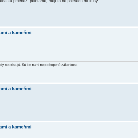
 začátku prochází paletama, maji to na paletach na kusy.
bami a kameňmi
hody neexistujú. Sú len nami nepochopené zákonitosti.
bami a kameňmi
bami a kameňmi