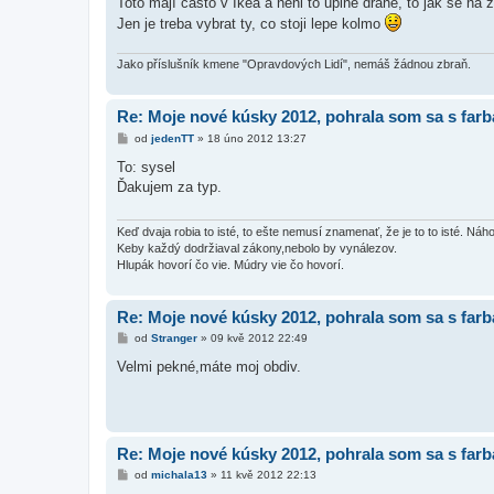
Toto mají často v Ikea a neni to uplne drahe, to jak se na
Jen je treba vybrat ty, co stoji lepe kolmo
Jako příslušník kmene "Opravdových Lidí", nemáš žádnou zbraň.
Re: Moje nové kúsky 2012, pohrala som sa s far
P
od
jedenTT
»
18 úno 2012 13:27
ř
í
To: sysel
s
Ďakujem za typ.
p
ě
v
e
Keď dvaja robia to isté, to ešte nemusí znamenať, že je to to isté. Ná
k
Keby každý dodržiaval zákony,nebolo by vynálezov.
Hlupák hovorí čo vie. Múdry vie čo hovorí.
Re: Moje nové kúsky 2012, pohrala som sa s far
P
od
Stranger
»
09 kvě 2012 22:49
ř
í
Velmi pekné,máte moj obdiv.
s
p
ě
v
e
k
Re: Moje nové kúsky 2012, pohrala som sa s far
P
od
michala13
»
11 kvě 2012 22:13
ř