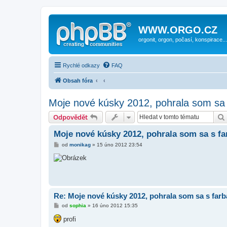
WWW.ORGO.CZ
orgonit, orgon, počasí, konspirace...
Rychlé odkazy
FAQ
Obsah fóra
Moje nové kúsky 2012, pohrala som sa
Odpovědět
Moje nové kúsky 2012, pohrala som sa s f
P
od
monikag
»
15 úno 2012 23:54
ř
í
s
p
ě
v
e
k
Re: Moje nové kúsky 2012, pohrala som sa s far
P
od
sophia
»
16 úno 2012 15:35
ř
í
profi
s