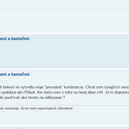
bami a kameňmi
bami a kameňmi
h bolestí mi vytvrdla moja "prevratná" konštrukcia. Chcel som tunajších senz
ivý podobne ako Pitbull. Ale niečo som z toho na ľavej dlani cítil. Je to dopras
pls používaš akú hmotu na odlievanie ?
hody neexistujú. Sú len nami nepochopené zákonitosti.