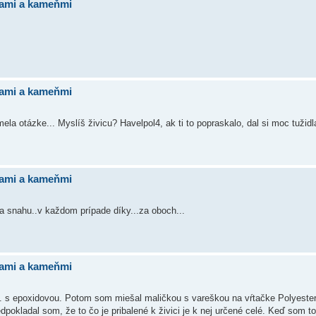
bami a kameňmi
bami a kameňmi
a otázke... Myslíš živicu? Havelpol4, ak ti to popraskalo, dal si moc tužidl
bami a kameňmi
 snahu..v každom prípade díky...za oboch...
bami a kameňmi
o.k. s epoxidovou. Potom som miešal maličkou s vareškou na vŕtačke Polyeste
pokladal som, že to čo je pribalené k živici je k nej určené celé. Keď som to 