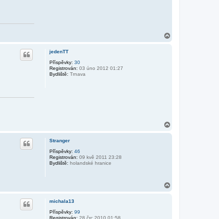
N
a
h
jedenTT
o
r
Příspěvky:
30
Registrován:
03 úno 2012 01:27
u
Bydliště:
Trnava
N
a
h
Stranger
o
r
Příspěvky:
46
Registrován:
09 kvě 2011 23:28
u
Bydliště:
holandské hranice
N
a
h
michala13
o
r
Příspěvky:
99
Registrován:
28 črc 2010 01:58
u