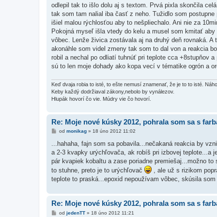
ě
odlepil tak to išlo dolu aj s textom. Prvá pixla skončila 
v
tak som tam nalial iba časť z neho. Tužidlo som postupne p
e
k
išiel malou rýchlosťou aby to nešpliechalo. Ani nie za 10m
Pokojná myseľ išla vtedy do kelu a musel som kmitať aby s
vôbec. Lenže živica zostávala aj na druhý deň rovnaká. A ta
akonáhle som videl zmeny tak som to dal von a reakcia bola
robil a nechal po odliatí tuhnúť pri teplote cca +8stupňov 
sú to len moje dohady ako kopa vecí v tématike ogrón a or
Keď dvaja robia to isté, to ešte nemusí znamenať, že je to to isté. Ná
Keby každý dodržiaval zákony,nebolo by vynálezov.
Hlupák hovorí čo vie. Múdry vie čo hovorí.
Re: Moje nové kúsky 2012, pohrala som sa s far
P
od
monikag
»
18 úno 2012 11:02
ř
í
...hahaha, fajn som sa pobavila...nečakaná reakcia by vzni
s
a 2-3 kvapky urýchľovača, ak robíš pri izbovej teplote...a je
p
ě
pár kvapiek kobaltu a zase poriadne premiešaj...možno to s
v
to stuhne, preto je to urýchľovač
, ale už s rizikom popr
e
k
teplote to praská...epoxid nepoužívam vôbec, skúsila som t
Re: Moje nové kúsky 2012, pohrala som sa s far
P
od
jedenTT
»
18 úno 2012 11:21