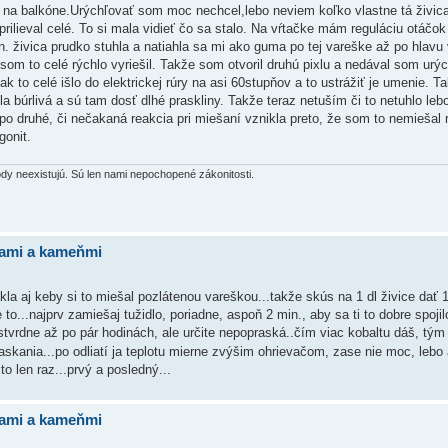
celá na balkóne.Urýchľovať som moc nechcel,lebo neviem koľko vlastne tá živic
rilieval celé. To si mala vidieť čo sa stalo. Na vŕtačke mám reguláciu otáčo
in. živica prudko stuhla a natiahla sa mi ako guma po tej vareške až po hlavu 
om to celé rýchlo vyriešil. Takže som otvoril druhú pixlu a nedával som urý
k to celé išlo do elektrickej rúry na asi 60stupňov a to ustrážiť je umenie. T
 búrlivá a sú tam dosť dlhé praskliny. Takže teraz netuším či to netuhlo leb
a po druhé, či nečakaná reakcia pri miešaní vznikla preto, že som to nemiešal 
gonit.
hody neexistujú. Sú len nami nepochopené zákonitosti.
bami a kameňmi
kla aj keby si to miešal pozlátenou vareškou...takže skús na 1 dl živice dať 
 to...najprv zamiešaj tužidlo, poriadne, aspoň 2 min., aby sa ti to dobre spoji
tvrdne až po pár hodinách, ale určite nepopraská..čím viac kobaltu dáš, tým 
askania...po odliatí ja teplotu mierne zvýšim ohrievačom, zase nie moc, lebo a
o len raz...prvý a posledný...
bami a kameňmi