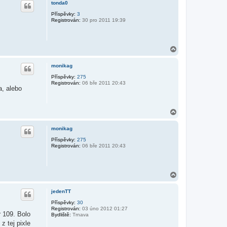
tonda0
o
r
Příspěvky:
3
Registrován:
30 pro 2011 19:39
u
N
a
h
monikag
o
r
Příspěvky:
275
Registrován:
06 bře 2011 20:43
u
a, alebo
N
a
h
monikag
o
r
Příspěvky:
275
Registrován:
06 bře 2011 20:43
u
N
a
h
jedenTT
o
r
Příspěvky:
30
Registrován:
03 úno 2012 01:27
u
r 109. Bolo
Bydliště:
Trnava
z tej pixle