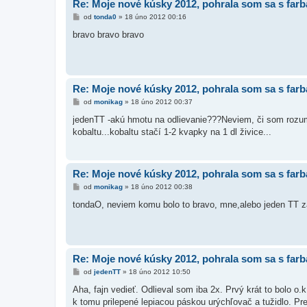
Re: Moje nové kúsky 2012, pohrala som sa s far
P
od
tonda0
»
18 úno 2012 00:16
ř
í
bravo bravo bravo
s
p
ě
v
e
k
Re: Moje nové kúsky 2012, pohrala som sa s far
P
od
monikag
»
18 úno 2012 00:37
ř
í
jedenTT -akú hmotu na odlievanie???Neviem, či som rozumel
s
kobaltu...kobaltu stačí 1-2 kvapky na 1 dl živice...
p
ě
v
e
k
Re: Moje nové kúsky 2012, pohrala som sa s far
P
od
monikag
»
18 úno 2012 00:38
ř
í
tondaO, neviem komu bolo to bravo, mne,alebo jeden TT za
s
p
ě
v
e
k
Re: Moje nové kúsky 2012, pohrala som sa s far
P
od
jedenTT
»
18 úno 2012 10:50
ř
í
Aha, fajn vedieť. Odlieval som iba 2x. Prvý krát to bolo 
s
k tomu prilepené lepiacou páskou urýchľovač a tužidlo. Pred
p