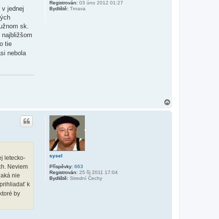
Registrován:
03 úno 2012 01:27
u
 v jednej
Bydliště:
Trnava
ných
južnom sk.
i najbližšom
o tie
asi nebola
N
a
h
o
r
u
sysel
j letecko-
ách. Neviem
Příspěvky:
663
Registrován:
25 říj 2011 17:04
jaká nie
Bydliště:
Strední Čechy
prihliadať k
ktoré by