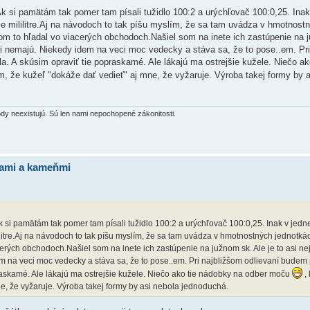
Ak si pamätám tak pomer tam písali tužidlo 100:2 a urýchľovač 100:0,25. Inak
ie mililitre.Aj na návodoch to tak píšu myslím, že sa tam uvádza v hmotnost
om to hľadal vo viacerých obchodoch.Našiel som na inete ich zastúpenie na 
 ani nemajú. Niekedy idem na veci moc vedecky a stáva sa, že to pose..em. Pr
a. A skúsim opraviť tie popraskamé. Ale lákajú ma ostrejšie kužele. Niečo ak
ím, že kužeľ "dokáže dať vedieť" aj mne, že vyžaruje. Výroba takej formy by 
hody neexistujú. Sú len nami nepochopené zákonitosti.
bami a kameňmi
Ak si pamätám tak pomer tam písali tužidlo 100:2 a urýchľovač 100:0,25. Inak v jedne
litre.Aj na návodoch to tak píšu myslím, že sa tam uvádza v hmotnostných jednotk
cerých obchodoch.Našiel som na inete ich zastúpenie na južnom sk. Ale je to asi ne
m na veci moc vedecky a stáva sa, že to pose..em. Pri najbližšom odlievaní budem 
raskamé. Ale lákajú ma ostrejšie kužele. Niečo ako tie nádobky na odber moču
, 
ne, že vyžaruje. Výroba takej formy by asi nebola jednoduchá.