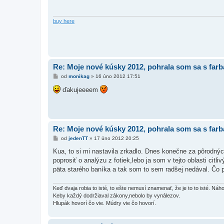
p
ě
v
e
buy here
k
Re: Moje nové kúsky 2012, pohrala som sa s far
P
od
monikag
»
16 úno 2012 17:51
ř
í
ďakujeeeem
s
p
ě
v
e
k
Re: Moje nové kúsky 2012, pohrala som sa s far
P
od
jedenTT
»
17 úno 2012 20:25
ř
í
Kua, to si mi nastavila zrkadlo. Dnes konečne za pôrodnýc
s
poprosiť o analýzu z fotiek,lebo ja som v tejto oblasti citl
p
ě
päta starého baníka a tak som to sem radšej nedával. Čo 
v
e
k
Keď dvaja robia to isté, to ešte nemusí znamenať, že je to to isté. Ná
Keby každý dodržiaval zákony,nebolo by vynálezov.
Hlupák hovorí čo vie. Múdry vie čo hovorí.