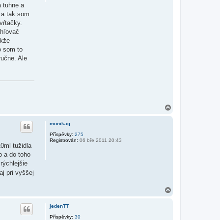
a tuhne a
k a tak som
vŕtačky.
chľovač
akže
o som to
ručne. Ale
N
a
h
monikag
o
r
Příspěvky:
275
Registrován:
06 bře 2011 20:43
u
10ml tužidla
lo a do toho
rýchlejšie
j pri vyššej
N
a
h
jedenTT
o
r
Příspěvky:
30