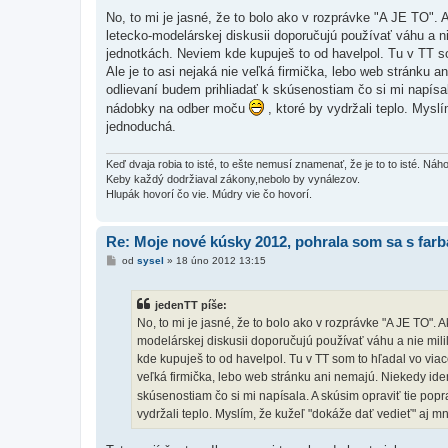
ř
í
No, to mi je jasné, že to bolo ako v rozprávke "A JE TO". 
s
letecko-modelárskej diskusii doporučujú používať váhu a n
p
ě
jednotkách. Neviem kde kupuješ to od havelpol. Tu v TT s
v
Ale je to asi nejaká nie veľká firmička, lebo web stránku
e
k
odlievaní budem prihliadať k skúsenostiam čo si mi napísal
nádobky na odber moču
, ktoré by vydržali teplo. Mysl
jednoduchá.
Keď dvaja robia to isté, to ešte nemusí znamenať, že je to to isté. Ná
Keby každý dodržiaval zákony,nebolo by vynálezov.
Hlupák hovorí čo vie. Múdry vie čo hovorí.
Re: Moje nové kúsky 2012, pohrala som sa s far
P
od
sysel
»
18 úno 2012 13:15
ř
í
s
jedenTT píše:
p
ě
No, to mi je jasné, že to bolo ako v rozprávke "A JE TO". 
v
modelárskej diskusii doporučujú používať váhu a nie mili
e
k
kde kupuješ to od havelpol. Tu v TT som to hľadal vo via
veľká firmička, lebo web stránku ani nemajú. Niekedy ide
skúsenostiam čo si mi napísala. A skúsim opraviť tie pop
vydržali teplo. Myslím, že kužeľ "dokáže dať vedieť" aj m