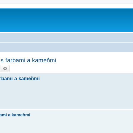
 s farbami a kameňmi
Hledat
Pokročilé hledání
arbami a kameňmi
bami a kameňmi