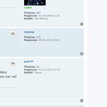
sophia
Příspěvky:
937
Registrován:
31 kvě 2009 21:10
Bydliště:
Jižní Morava
N
a
h
monikag
o
r
Příspěvky:
275
Registrován:
06 bře 2011 20:43
u
N
a
h
jedenTT
o
r
Příspěvky:
30
Registrován:
03 úno 2012 01:27
u
ibilov
Bydliště:
Trnava
kané viac než
N
a
h