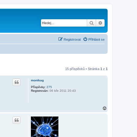
Hledat
Pokročilé hledání
Registrovat
Přihlásit se
15 příspěvků • Stránka
1
z
1
monikag
Příspěvky:
275
Registrován:
06 bře 2011 20:43
N
a
h
o
r
u