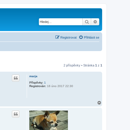
Hledat
Pokročilé hledání
Registrovat
Přihlásit se
2 příspěvky • Stránka
1
z
1
marja
Příspěvky:
1
Registrován:
16 úno 2017 22:30
N
a
h
o
r
u