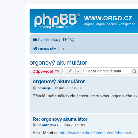
WWW.ORGO.CZ
orgonit, orgon, počasí, konspirace...
Rychlé odkazy
FAQ
Obsah fóra
orgonový akumulátor
Odpovědět
orgonový akumulátor
P
od
marja
»
16 úno 2017 22:33
ř
í
Přátelé, máte někdo zkušenosti se stavbou orgonového ak
s
p
ě
v
e
k
Re: orgonový akumulátor
P
od
antistatic
»
20 úno 2017 18:18
ř
í
Ahoj. Mrkni na
http://www.spiritualforums.com/vb/showt ..
s