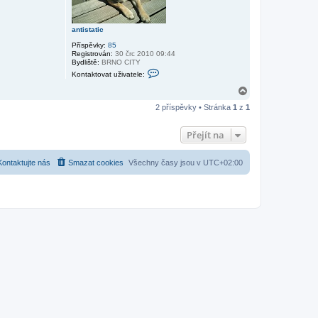
antistatic
Příspěvky:
85
Registrován:
30 črc 2010 09:44
Bydliště:
BRNO CITY
K
Kontaktovat uživatele:
o
n
N
t
a
a
2 příspěvky • Stránka
1
z
1
h
k
o
t
r
o
Přejít na
v
u
a
t
Kontaktujte nás
Smazat cookies
Všechny časy jsou v
UTC+02:00
u
ž
i
v
a
t
e
l
e
a
n
t
i
s
t
a
t
i
c