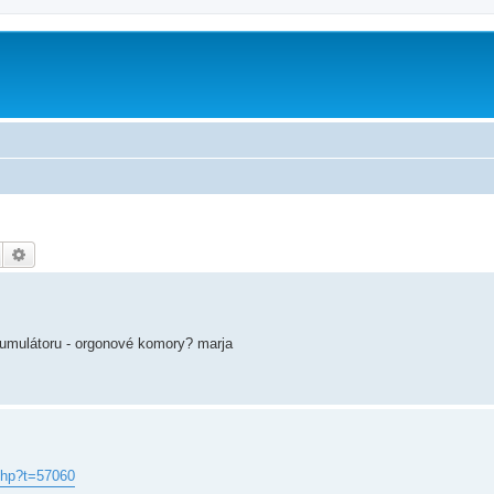
Hledat
Pokročilé hledání
umulátoru - orgonové komory? marja
. hp?t=57060