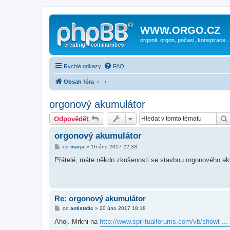
WWW.ORGO.CZ
orgonit, orgon, počasí, konspirace...
Rychlé odkazy
FAQ
Obsah fóra
orgonový akumulátor
Odpovědět
orgonový akumulátor
P
od
marja
»
16 úno 2017 22:33
ř
í
Přátelé, máte někdo zkušenosti se stavbou orgonového ak
s
p
ě
v
e
k
Re: orgonový akumulátor
P
od
antistatic
»
20 úno 2017 18:18
ř
í
Ahoj. Mrkni na
http://www.spiritualforums.com/vb/showt ..
s