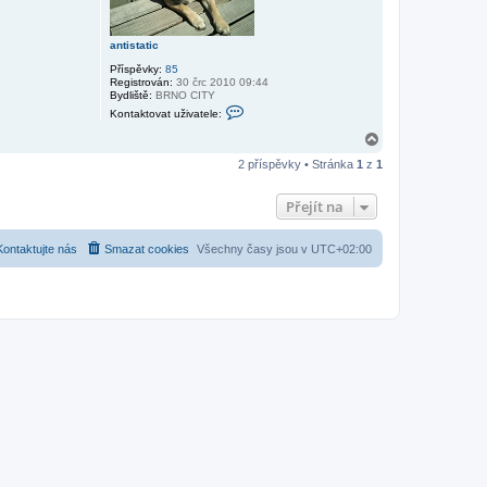
antistatic
Příspěvky:
85
Registrován:
30 črc 2010 09:44
Bydliště:
BRNO CITY
K
Kontaktovat uživatele:
o
n
N
t
a
a
2 příspěvky • Stránka
1
z
1
h
k
o
t
r
o
Přejít na
v
u
a
t
Kontaktujte nás
Smazat cookies
Všechny časy jsou v
UTC+02:00
u
ž
i
v
a
t
e
l
e
a
n
t
i
s
t
a
t
i
c