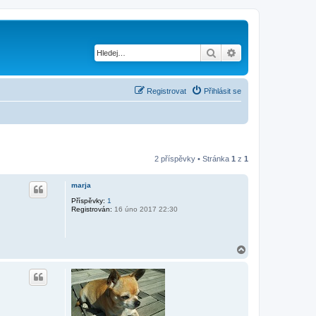
Hledat
Pokročilé hledání
Registrovat
Přihlásit se
2 příspěvky • Stránka
1
z
1
marja
Příspěvky:
1
Registrován:
16 úno 2017 22:30
N
a
h
o
r
u