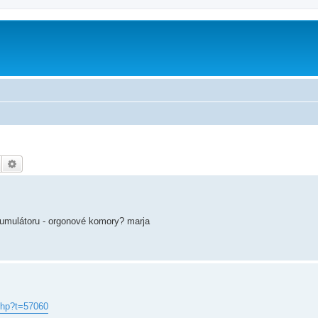
Hledat
Pokročilé hledání
umulátoru - orgonové komory? marja
. hp?t=57060