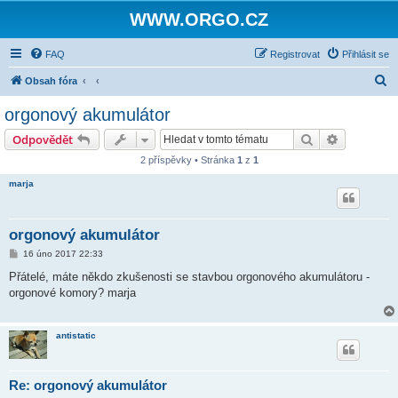
WWW.ORGO.CZ
FAQ
Registrovat
Přihlásit se
H
Obsah fóra
l
orgonový akumulátor
e
Hledat
Pokročilé 
Odpovědět
d
2 příspěvky • Stránka
1
z
1
a
marja
t
orgonový akumulátor
P
16 úno 2017 22:33
ř
í
Přátelé, máte někdo zkušenosti se stavbou orgonového akumulátoru -
s
orgonové komory? marja
p
ě
v
e
antistatic
k
Re: orgonový akumulátor