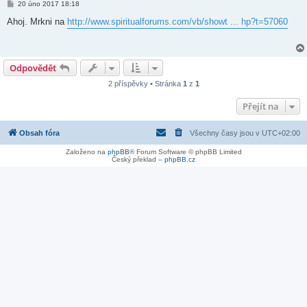
P
20 úno 2017 18:18
ř
í
Ahoj. Mrkni na
http://www.spiritualforums.com/vb/showt ... hp?t=57060
s
p
ě
v
e
Odpovědět
k
2 příspěvky • Stránka
1
z
1
Přejít na
Obsah fóra
Všechny časy jsou v
UTC+02:00
Založeno na
phpBB
® Forum Software © phpBB Limited
Český překlad –
phpBB.cz