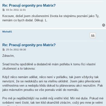
Re: Pracují orgonity pro Matrix?
P
03 črc 2011 11:01
ř
í
Kocoure, došel jsem zkušenostmi života ke stejnému poznání jako Ty,
s
nemám co bych dodal. Děkuji. L.
p
ě
v
e
Misha81
k
Re: Pracují orgonity pro Matrix?
P
25 črc 2011 09:30
ř
í
Zdravím,
s
p
ě
Snad trochu opožděně a dodatečně mám potřebu k tomu říci vlastní
v
zkušenost a to takovou:
e
k
Když něco nemám udělat, něco není v pořádku, tak jsem vždycky tak
nervózní, že se nedokážu ani na vteřinu uklidnit. Jsem jako převrácená
vnitřnostma ven a nedojdu klidu dokud tu plánovanou akci nezruším. Pak
jako mávnutím proutku se vše pomalu vrátí do normálu.
Pro mě je nejdůležitější na světě můj vnitřní klid. Mír mé duše. Pokud mé
svědomí není čisté, tak ten klid okamžitě ztrácím, cožý pro mne je velmi