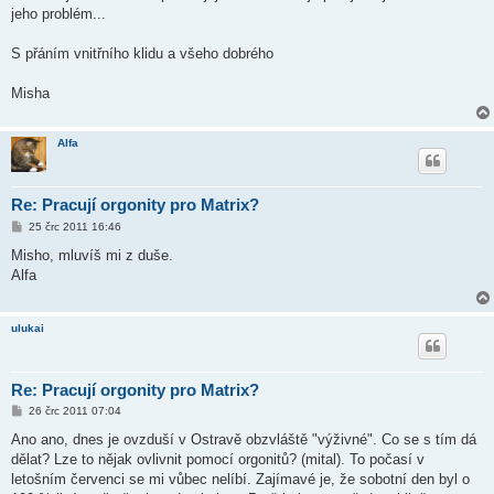
jeho problém...
S přáním vnitřního klidu a všeho dobrého
Misha
Alfa
Re: Pracují orgonity pro Matrix?
P
25 črc 2011 16:46
ř
í
Misho, mluvíš mi z duše.
s
Alfa
p
ě
v
e
ulukai
k
Re: Pracují orgonity pro Matrix?
P
26 črc 2011 07:04
ř
í
Ano ano, dnes je ovzduší v Ostravě obzvláště "výživné". Co se s tím dá
s
dělat? Lze to nějak ovlivnit pomocí orgonitů? (mital). To počasí v
p
ě
letošním červenci se mi vůbec nelíbí. Zajímavé je, že sobotní den byl o
v