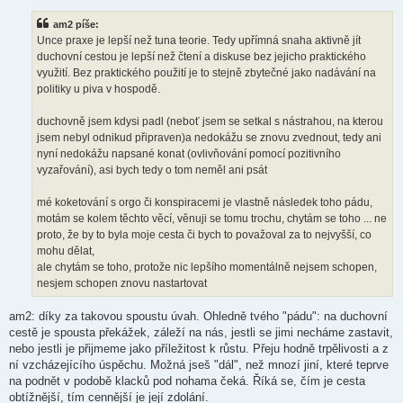
í
s
am2 píše:
p
ě
Unce praxe je lepší než tuna teorie. Tedy upřímná snaha aktivně jít
v
duchovní cestou je lepší než čtení a diskuse bez jejicho praktického
e
k
využití. Bez praktického použití je to stejně zbytečné jako nadávání na
politiky u piva v hospodě.
duchovně jsem kdysi padl (neboť jsem se setkal s nástrahou, na kterou
jsem nebyl odnikud připraven)a nedokážu se znovu zvednout, tedy ani
nyní nedokážu napsané konat (ovlivňování pomocí pozitivního
vyzařování), asi bych tedy o tom neměl ani psát
mé koketování s orgo či konspiracemi je vlastně následek toho pádu,
motám se kolem těchto věcí, věnuji se tomu trochu, chytám se toho ... ne
proto, že by to byla moje cesta či bych to považoval za to nejvyšší, co
mohu dělat,
ale chytám se toho, protože nic lepšího momentálně nejsem schopen,
nesjem schopen znovu nastartovat
am2: díky za takovou spoustu úvah. Ohledně tvého "pádu": na duchovní
cestě je spousta překážek, záleží na nás, jestli se jimi necháme zastavit,
nebo jestli je přijmeme jako příležitost k růstu. Přeju hodně trpělivosti a z
ní vzcházejícího úspěchu. Možná jseš "dál", než mnozí jiní, které teprve
na podnět v podobě klacků pod nohama čeká. Říká se, čím je cesta
obtížnější, tím cennější je její zdolání.