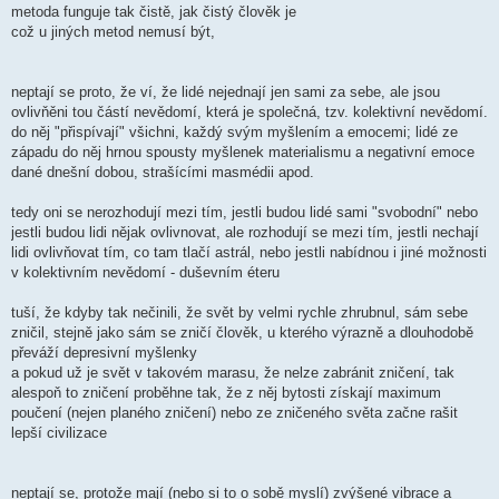
metoda funguje tak čistě, jak čistý člověk je
což u jiných metod nemusí být,
neptají se proto, že ví, že lidé nejednají jen sami za sebe, ale jsou
ovlivňěni tou částí nevědomí, která je společná, tzv. kolektivní nevědomí.
do něj "přispívají" všichni, každý svým myšlením a emocemi; lidé ze
západu do něj hrnou spousty myšlenek materialismu a negativní emoce
dané dnešní dobou, strašícími masmédii apod.
tedy oni se nerozhodují mezi tím, jestli budou lidé sami "svobodní" nebo
jestli budou lidi nějak ovlivnovat, ale rozhodují se mezi tím, jestli nechají
lidi ovlivňovat tím, co tam tlačí astrál, nebo jestli nabídnou i jiné možnosti
v kolektivním nevědomí - duševním éteru
tuší, že kdyby tak nečinili, že svět by velmi rychle zhrubnul, sám sebe
zničil, stejně jako sám se zničí člověk, u kterého výrazně a dlouhodobě
převáží depresivní myšlenky
a pokud už je svět v takovém marasu, že nelze zabránit zničení, tak
alespoň to zničení proběhne tak, že z něj bytosti získají maximum
poučení (nejen planého zničení) nebo ze zničeného světa začne rašit
lepší civilizace
neptají se, protože mají (nebo si to o sobě myslí) zvýšené vibrace a