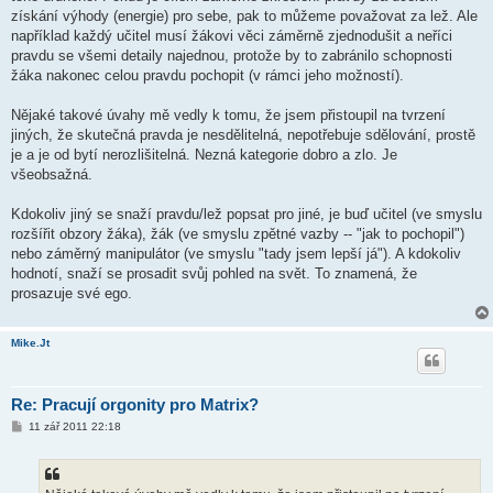
získání výhody (energie) pro sebe, pak to můžeme považovat za lež. Ale
například každý učitel musí žákovi věci záměrně zjednodušit a neříci
pravdu se všemi detaily najednou, protože by to zabránilo schopnosti
žáka nakonec celou pravdu pochopit (v rámci jeho možností).
Nějaké takové úvahy mě vedly k tomu, že jsem přistoupil na tvrzení
jiných, že skutečná pravda je nesdělitelná, nepotřebuje sdělování, prostě
je a je od bytí nerozlišitelná. Nezná kategorie dobro a zlo. Je
všeobsažná.
Kdokoliv jiný se snaží pravdu/lež popsat pro jiné, je buď učitel (ve smyslu
rozšířit obzory žáka), žák (ve smyslu zpětné vazby -- "jak to pochopil")
nebo záměrný manipulátor (ve smyslu "tady jsem lepší já"). A kdokoliv
hodnotí, snaží se prosadit svůj pohled na svět. To znamená, že
prosazuje své ego.
Mike.Jt
Re: Pracují orgonity pro Matrix?
P
11 zář 2011 22:18
ř
í
s
p
ě