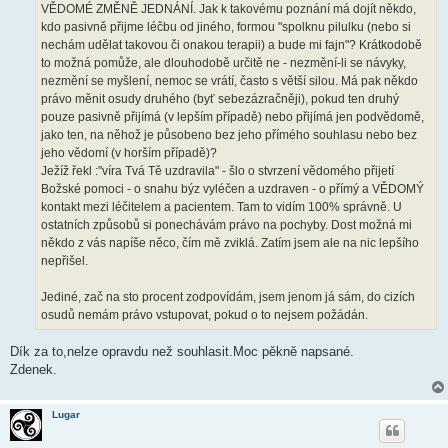
VĚDOMÉ ZMĚNĚ JEDNÁNÍ. Jak k takovému poznání má dojít někdo,
kdo pasivně přijme léčbu od jiného, formou "spolknu pilulku (nebo si
nechám udělat takovou či onakou terapii) a bude mi fajn"? Krátkodobě
to možná pomůže, ale dlouhodobě určitě ne - nezmění-li se návyky,
nezmění se myšlení, nemoc se vrátí, často s větší silou. Má pak někdo
právo měnit osudy druhého (byť sebezázračněji), pokud ten druhý
pouze pasivně přijímá (v lepším případě) nebo přijímá jen podvědomě,
jako ten, na něhož je působeno bez jeho přímého souhlasu nebo bez
jeho vědomí (v horším případě)?
Ježíž řekl :"víra Tvá Tě uzdravila" - šlo o stvrzení vědomého přijetí
Božské pomoci - o snahu býz vyléčen a uzdraven - o přímý a VĚDOMÝ
kontakt mezi léčitelem a pacientem. Tam to vidím 100% správně. U
ostatních způsobů si ponechávám právo na pochyby. Dost možná mi
někdo z vás napíše něco, čím mě zviklá. Zatím jsem ale na nic lepšího
nepřišel.
Jediné, zač na sto procent zodpovídám, jsem jenom já sám, do cizích
osudů nemám právo vstupovat, pokud o to nejsem požádán.
Dík za to,nelze opravdu než souhlasit.Moc pěkně napsané.
Zdenek.
Lugar