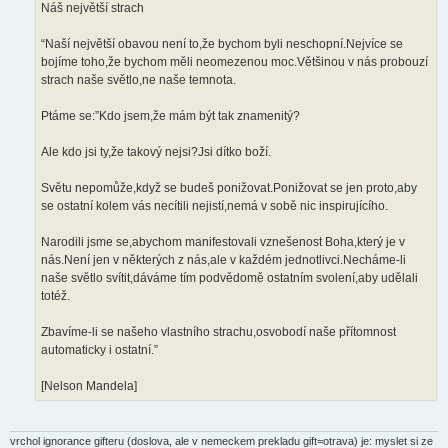
Náš největší strach
“Naší největší obavou není to,že bychom byli neschopní.Nejvíce se
bojíme toho,že bychom měli neomezenou moc.Většinou v nás probouzí
strach naše světlo,ne naše temnota.
Ptáme se:”Kdo jsem,že mám být tak znamenitý?
Ale kdo jsi ty,že takový nejsi?Jsi dítko boží.
Světu nepomůže,když se budeš ponižovat.Ponižovat se jen proto,aby
se ostatní kolem vás necítili nejistí,nemá v sobě nic inspirujícího.
Narodili jsme se,abychom manifestovali vznešenost Boha,který je v
nás.Není jen v některých z nás,ale v každém jednotlivci.Necháme-li
naše světlo svítit,dáváme tím podvědomě ostatním svolení,aby udělali
totéž.
Zbavíme-li se našeho vlastního strachu,osvobodí naše přítomnost
automaticky i ostatní.”
[Nelson Mandela]
vrchol ignorance gifteru (doslova, ale v nemeckem prekladu gift=otrava) je: myslet si ze