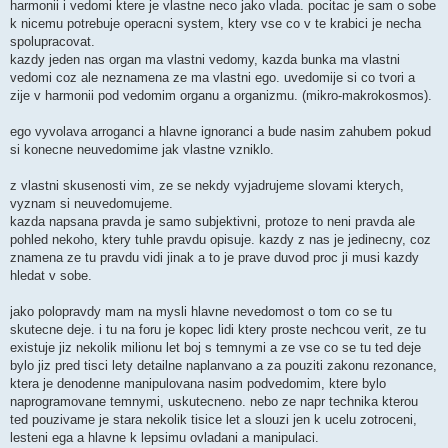
harmonii i vedomi ktere je vlastne neco jako vlada. pocitac je sam o sobe
k nicemu potrebuje operacni system, ktery vse co v te krabici je necha
spolupracovat.
kazdy jeden nas organ ma vlastni vedomy, kazda bunka ma vlastni
vedomi coz ale neznamena ze ma vlastni ego. uvedomije si co tvori a
zije v harmonii pod vedomim organu a organizmu. (mikro-makrokosmos).
ego vyvolava arroganci a hlavne ignoranci a bude nasim zahubem pokud
si konecne neuvedomime jak vlastne vzniklo.
z vlastni skusenosti vim, ze se nekdy vyjadrujeme slovami kterych,
vyznam si neuvedomujeme.
kazda napsana pravda je samo subjektivni, protoze to neni pravda ale
pohled nekoho, ktery tuhle pravdu opisuje. kazdy z nas je jedinecny, coz
znamena ze tu pravdu vidi jinak a to je prave duvod proc ji musi kazdy
hledat v sobe.
jako polopravdy mam na mysli hlavne nevedomost o tom co se tu
skutecne deje. i tu na foru je kopec lidi ktery proste nechcou verit, ze tu
existuje jiz nekolik milionu let boj s temnymi a ze vse co se tu ted deje
bylo jiz pred tisci lety detailne naplanvano a za pouziti zakonu rezonance,
ktera je denodenne manipulovana nasim podvedomim, ktere bylo
naprogramovane temnymi, uskutecneno. nebo ze napr technika kterou
ted pouzivame je stara nekolik tisice let a slouzi jen k ucelu zotroceni,
lesteni ega a hlavne k lepsimu ovladani a manipulaci.