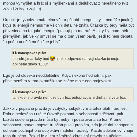
mohou vymýšlet a hrát si s myšlenkami a dedukovat z nereálného (viz
závod želvy a zajíce).
Orgonit je fyzicky hmatatelná věc a působí energeticky -- nemůže jinak (i
když tu energii nemusíme všichni detailně znát). Otázka by tedy měla být
převedena na to, jaké energie "pracují pro matrix". A taky bychom měli
přemýšlet, jak velký smysl se má o tom všem bavit, jestli to není debata
"o počtu andělů na špičce jehly".
kolosjackos píše:
a ondrej mas taky bod
a jako odpoved na tvoji otazku je moje
oblibene slovo "EGO"
Ego je od člověka neoddělitelné. Když někoho hodnotím, pak
přinejmenším v tom okamžiku se začne moje ego projevovat.
kolosjackos píše:
tam kde je pravda nemuze byt i lez. polopravda je druha nejvetsi lez.
Jakkoliv popsaná pravda je vždycky subjektivní a totéž platí i pro lež.
Pokud nedosáhnu určité úrovně poznání a schopnosti sdělovat, pak
každá sdělená pravda může být někým považována za lež. Kromě
schopnosti pravdu popsat tu přistupuje i problém, zda je druhý schopen a
ochoten pochopit ono subjektivní sdělení pravdy. Každé sdělení ovlivňuje
toho druhého. Pokud je cílem záměrné zkreslení pravdy za účelem