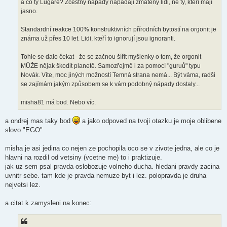
a co ty Lugare? Zcestný nápady napadají zmatený lidi, ne ty, kteří mají
e
k
jasno.
Standardní reakce 100% konstruktivních přírodních bytostí na orgonit je
známa už přes 10 let. Lidi, kteří to ignorují jsou ignoranti.
Tohle se dalo čekat - že se začnou šířit myšlenky o tom, že orgonit
MŮŽE nějak škodit planetě. Samozřejmě i za pomocí "guruů" typu
Novák. Víte, moc jiných možností Temná strana nemá... Být váma, radši
se zajímám jakým způsobem se k vám podobný nápady dostaly...
misha81 má bod. Nebo víc.
a ondrej mas taky bod
a jako odpoved na tvoji otazku je moje oblibene
slovo "EGO"
misha je asi jedina co nejen ze pochopila oco se v zivote jedna, ale co je
hlavni na rozdil od vetsiny (vcetne me) to i praktizuje.
jak uz sem psal pravda oslobozuje volneho ducha. hledani pravdy zacina
uvnitr sebe. tam kde je pravda nemuze byt i lez. polopravda je druha
nejvetsi lez.
a citat k zamysleni na konec: