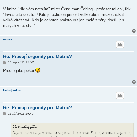
V knize "Nic vám netajím" mistr Čeng man Čching - profesor tai-chi, řekl:
"Investujte do ztrát! Kdo je ochoten přinést velké oběti, může získat
velká vítězství. Kdo je ochoten podstoupit jen malé ztráty, docílí jen
malých vítězství."
tomas
Re: Pracují orgonity pro Matrix?
P
14 srp 2011 17:52
ř
í
Prostě jako poker
s
p
ě
v
e
kolosjackos
k
Re: Pracují orgonity pro Matrix?
P
11 zář 2011 19:46
ř
í
s
Ondřej píše:
p
ě
"Ujasněte si na jaké straně stojíte a chcete stát!!!" -no, většina má jasno,
v