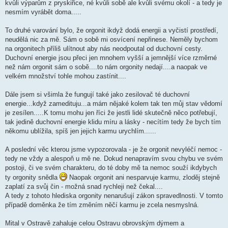
kvůli výparům z pryskiřice, né kvůli sobě ale kvůli svému okolí - a tedy je
nesmím vyrábět doma.....
To druhé varování bylo, že orgonit ikdyž dodá energii a vyčistí prostředí,
neudělá nic za mě. Sám o sobě mi osvícení nepřinese. Neměly bychom
na orgonitech příliš ulítnout aby nás neodpoutal od duchovní cesty.
Duchovní energie jsou přeci jen mnohem vyšší a jemnější více rzměrné
než nám orgonit sám o sobě....to nám orgonity nedají....a naopak ve
velkém množství tohle mohou zastínit....
Dále jsem si všimla že fungují také jako zesilovač té duchovní
energie...když zamedituju...a mám nějaké kolem tak ten můj stav vědomí
je zesílen.....K tomu mohu jen říci že jestli lidé skutečně něco potřebují,
tak jedině duchovní energie klidu míru a lásky - necítím tedy že bych tím
někomu ublížila, spíš jen jejich karmu urychlím......
A poslední věc kterou jsme vypozorovala - je že orgonit nevyléčí nemoc -
tedy ne vždy a alespoň u mě ne. Dokud nenapravím svou chybu ve svém
postoji, či ve svém charakteru, do té doby mě ta nemoc souží ikdybych
ty orgonity snědla
Naopak orgonit ani nesparvuje karmu, zloděj stejně
zaplatí za svůj čin - možná snad rychleji než čekal....
A tedy z tohoto hlediska orgonity nenarušují zákon spravedlnosti. V tomto
případě doměnka že tím změním něčí karmu je zcela nesmyslná.
Mital v Ostravě zahaluje celou Ostravu obrovským dýmem a