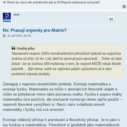
W. Reich by neco tak primitivniho jak je DORgonit nedokazal vymyslet!
pepr
Re: Pracují orgonity pro Matrix?
P
11 zář 2011 20:22
ř
í
s
Ondřej píše:
p
ě
Standardní reakce 100% konstruktivních přírodních bytostí na orgonit je
v
známa už přes 10 let. Lidi, kteří to ignorují jsou ignoranti. ...Tohle se dalo
e
k
čekat - že se začnou šířit myšlenky o tom, že orgonit MŮŽE nějak škodit
planetě. ... Být váma, radši se zajímám jakým způsobem se k vám
podobný nápady dostaly...
Zareaguji z naprosto teoretického pohledu. Existuje matematika a
existuje fyzika. Matematika se může v abstrakcích libovolně utápět a
může se pohybovat mimo námi poznanou realitu. Fyzika k popisu reality
matematiku sice používá, ale současně vymezuje rámec jejího použití --
nepovolí libovolné vymýšlení si. Navíc námi zvládnutá úroveň
matematiky i fyziky má svá omezení.
Existuje vědecký přístup k poznávání a filosofický přístup. Je to jako s
tou fyzikou a matematikou. Filosofové si (podobně jako matematikové)