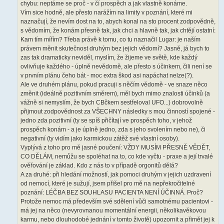
chybu: neptáme se proč - v čí prospěch a jak vlastně konáme.
Vím sice hodně, ale přesto narážím na limity v poznání, které mi
naznačují, že nevím dost na to, abych konal na sto procent zodpovědně,
s vědomím, že konám přesně tak, jak chci a hlavně tak, jak chtějí ostatní:
Kam tím mířím? Třeba právě k tomu, co tu naznačil Lugar: je naším
právem měnit skutečnost druhým bez jejich vědomí? Jasně, já bych to
zas tak dramaticky neviděl, myslím, že žijeme ve světě, kde každý
ovlivňuje každého - úplně nevědomě, ale přesto s účinkem, čili není se
v prvním plánu čeho bát - moc extra škod asi napáchat nelze(?).
Ale ve druhém plánu, pokud pracuji s něčím vědomě - ve snaze něco
změnit (ideálně pozitivním směrem), měl bych mimo znalosti účinků (a
vážně si nemyslím, že bych CBčkem sestřeloval UFO...) dobrovolně
přijmout zodpovědnost za VŠECHNY následky s mou činností spojené -
jedno zda pozitivní (ty se spíš přičítají ve prospěch toho, v jehož
prospěch konám - a je úplně jedno, zda s jeho svolením nebo ne), či
negativní (ty vidím jako karmickou zátěž své vlastní osoby).
Vyplývá z toho pro mě jasné poučení: VŽDY MUSÍM PŘESNĚ VĚDĚT,
CO DĚLÁM, nemůžu se spoléhat na to, co kde vyčtu - praxe a její trvalé
ověřování je základ. Kdo z nás to v případě orgonitů dělá?
A za druhé: při hledání možností, jak pomoci druhým v jejich uzdravení
od nemocí, které je sužují, jsem přišel pro mě na nepřekročitelné
poznání: LÉČBA BEZ SOUHLASU PACIENTA NENÍ ÚČINNÁ. Proč?
Protože nemoc má především své sdělení vůči samotnému pacientovi -
má jej na něco (nevyrovnanou momentální energii, několikavěkovou
karmu, nebo dlouhodobé jednání v tomto životě) upozornit a přimět jej k