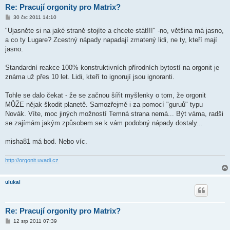
Re: Pracují orgonity pro Matrix?
P
30 črc 2011 14:10
ř
í
"Ujasněte si na jaké straně stojíte a chcete stát!!!" -no, většina má jasno,
s
a co ty Lugare? Zcestný nápady napadají zmatený lidi, ne ty, kteří mají
p
ě
jasno.
v
e
k
Standardní reakce 100% konstruktivních přírodních bytostí na orgonit je
známa už přes 10 let. Lidi, kteří to ignorují jsou ignoranti.
Tohle se dalo čekat - že se začnou šířit myšlenky o tom, že orgonit
MŮŽE nějak škodit planetě. Samozřejmě i za pomocí "guruů" typu
Novák. Víte, moc jiných možností Temná strana nemá... Být váma, radši
se zajímám jakým způsobem se k vám podobný nápady dostaly...
misha81 má bod. Nebo víc.
http://orgonit.uvadi.cz
ulukai
Re: Pracují orgonity pro Matrix?
P
12 srp 2011 07:39
ř