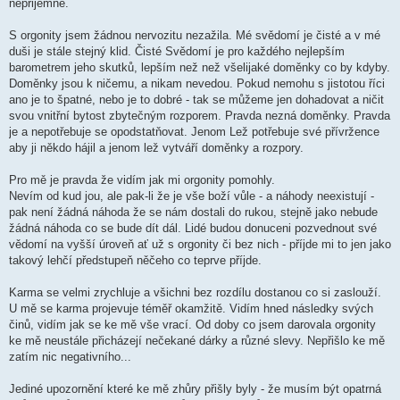
nepřijemné.
S orgonity jsem žádnou nervozitu nezažila. Mé svědomí je čisté a v mé
duši je stále stejný klid. Čisté Svědomí je pro každého nejlepším
barometrem jeho skutků, lepším než než všelijaké doměnky co by kdyby.
Doměnky jsou k ničemu, a nikam nevedou. Pokud nemohu s jistotou říci
ano je to špatné, nebo je to dobré - tak se můžeme jen dohadovat a ničit
svou vnitřní bytost zbytečným rozporem. Pravda nezná doměnky. Pravda
je a nepotřebuje se opodstatňovat. Jenom Lež potřebuje své přívržence
aby ji někdo hájil a jenom lež vytváří doměnky a rozpory.
Pro mě je pravda že vidím jak mi orgonity pomohly.
Nevím od kud jou, ale pak-li že je vše boží vůle - a náhody neexistují -
pak není žádná náhoda že se nám dostali do rukou, stejně jako nebude
žádná náhoda co se bude dít dál. Lidé budou donuceni pozvednout své
vědomí na vyšší úroveň ať už s orgonity či bez nich - příjde mi to jen jako
takový lehčí předstupeň něčeho co teprve příjde.
Karma se velmi zrychluje a všichni bez rozdílu dostanou co si zaslouží.
U mě se karma projevuje téměř okamžitě. Vidím hned následky svých
činů, vidím jak se ke mě vše vrací. Od doby co jsem darovala orgonity
ke mě neustále přicházejí nečekané dárky a různé slevy. Nepřišlo ke mě
zatím nic negativního...
Jediné upozornění které ke mě zhůry přišly byly - že musím být opatrná