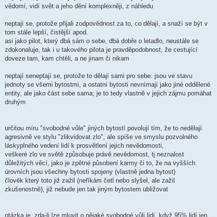
vědomí, vidí svět a jeho dění komplexněji, z náhledu
neptají se, protože přijali zodpovědnost za to, co dělají, a snaží se být v
tom stále lepší, čistější apod.
asi jako pilot, který dbá sám o sebe, dbá dobře o letadlo, neustále se
zdokonaluje, tak i u takového pilota je pravděpodobnost, že cestující
doveze tam, kam chtěli, a ne jinam či nikam
neptají seneptají se, protože to dělají sami pro sebe: jsou ve stavu
jednoty se všemi bytostmi, a ostatní bytosti nevnímají jako jiné oddělené
entity, ale jako část sebe sama; je to tedy vlastně v jejich zájmu pomáhat
druhým
určitou míru "svobodné vůle" jiných bytostí povolují tím, že to nedělají
agresivně ve stylu "zlikvidovat zlo", ale spíše ve smyslu pozvolného
láskyplného vedení lidí k prosvětlení jejich nevědomosti,
veškeré zlo ve světě způsobuje právě nevědomost, tj neznalost
důležitých věcí, jako je zpětné působení karmy či to, že na vyšších
úrovních jsou všechny bytosti spojeny (vlastně jedna bytost)
člověk který toto již zažil (neříkám četl nebo slyšel, ale zažil
zkušenostně), již nebude jen tak jiným bytostem ubližovat
otázka je, zda-li lze mluvit o nějaké svobodné vůli lidí, když 95% lidí jen