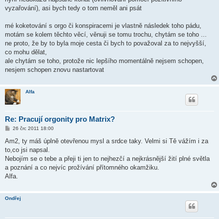
vyzařování), asi bych tedy o tom neměl ani psát
mé koketování s orgo či konspiracemi je vlastně následek toho pádu,
motám se kolem těchto věcí, věnuji se tomu trochu, chytám se toho ...
ne proto, že by to byla moje cesta či bych to považoval za to nejvyšší,
co mohu dělat,
ale chytám se toho, protože nic lepšího momentálně nejsem schopen,
nesjem schopen znovu nastartovat
Alfa
Re: Pracují orgonity pro Matrix?
P
26 črc 2011 18:00
ř
í
Am2, ty máš úplně otevřenou mysl a srdce taky. Velmi si Tě vážím i za
s
to,co jsi napsal.
p
ě
Nebojím se o tebe a přeji ti jen to nejhezčí a nejkrásnější žití plné světla
v
a poznání a co nejvíc prožívání přítomného okamžiku.
e
k
Alfa.
Ondřej