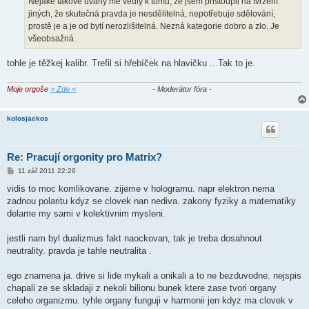
Nějaké takové úvahy mě vedly k tomu, že jsem přistoupil na tvrzení
v
jiných, že skutečná pravda je nesdělitelná, nepotřebuje sdělování,
e
k
prostě je a je od bytí nerozlišitelná. Nezná kategorie dobro a zlo. Je
všeobsažná.
tohle je těžkej kalibr. Trefil si hřebíček na hlavičku ...Tak to je.
Moje orgoše
> Zde <
- Moderátor fóra -
kolosjackos
Re: Pracují orgonity pro Matrix?
P
11 zář 2011 22:26
ř
í
vidis to moc komlikovane. zijeme v hologramu. napr elektron nema
s
zadnou polaritu kdyz se clovek nan nediva. zakony fyziky a matematiky
p
ě
delame my sami v kolektivnim mysleni.
v
e
k
jestli nam byl dualizmus fakt naockovan, tak je treba dosahnout
neutrality. pravda je tahle neutralita .
ego znamena ja. drive si lide mykali a onikali a to ne bezduvodne. nejspis
chapali ze se skladaji z nekoli bilionu bunek ktere zase tvori organy
celeho organizmu. tyhle organy funguji v harmonii jen kdyz ma clovek v