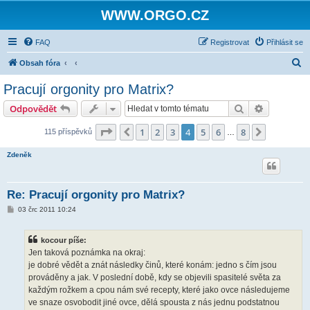
WWW.ORGO.CZ
FAQ
Registrovat
Přihlásit se
H
Obsah fóra
l
Pracují orgonity pro Matrix?
e
Hledat
Pokročilé 
Odpovědět
d
a
Stránka
4
z
8
1
2
3
4
5
6
8
Předchozí
Další
115 příspěvků
…
t
Zdeněk
Re: Pracují orgonity pro Matrix?
P
03 črc 2011 10:24
ř
í
s
kocour píše:
p
ě
Jen taková poznámka na okraj:
v
je dobré vědět a znát následky činů, které konám: jedno s čím jsou
e
k
prováděny a jak. V poslední době, kdy se objevili spasitelé světa za
každým rožkem a cpou nám své recepty, které jako ovce následujeme
ve snaze osvobodit jiné ovce, dělá spousta z nás jednu podstatnou