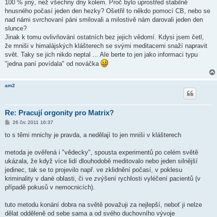
100 % jiný, než všechny dny kolem. Proč bylo uprostřed stabilně
e
k
hnusného počasí jeden den hezky? Ošetřil to někdo pomocí CB, nebo se
nad námi svrchovaní páni smilovali a milostivě nám darovali jeden den
slunce?
Jinak k tomu ovlivňování ostatních bez jejich vědomí. Kdysi jsem četl,
že mniši v himalájských klášterech se svými meditacemi snaží napravit
svět. Taky se jich nikdo neptal ... Ale berte to jen jako informaci typu
"jedna paní povídala" od nováčka
am2
Re: Pracují orgonity pro Matrix?
P
26 črc 2011 16:37
ř
í
to s těmi mnichy je pravda, a nedělají to jen mniši v klášterech
s
p
ě
metoda je ověřená i "vědecky", spousta experimentů po celém světě
v
ukázala, že když více lidí dlouhodobě meditovalo nebo jeden silnější
e
k
jedinec, tak se to projevilo např. ve zklidnění počasí, v poklesu
kriminality v dané oblasti, či ve zvýšení rychlosti vyléčení pacientů (v
případě pokusů v nemocnicích).
tuto metodu konání dobra na světě považuji za nejlepší, neboť ji nelze
dělat odděleně od sebe sama a od svého duchovního vývoje