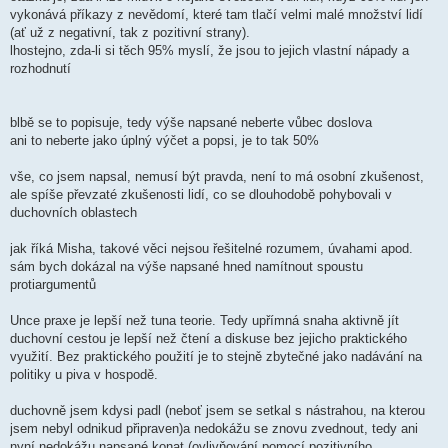
vykonává příkazy z nevědomí, které tam tlačí velmi malé množství lidí
(ať už z negativní, tak z pozitivní strany).
lhostejno, zda-li si těch 95% myslí, že jsou to jejich vlastní nápady a
rozhodnutí
blbě se to popisuje, tedy výše napsané neberte vůbec doslova
ani to neberte jako úplný výčet a popsi, je to tak 50%
vše, co jsem napsal, nemusí být pravda, není to má osobní zkušenost,
ale spíše převzaté zkušenosti lidí, co se dlouhodobě pohybovali v
duchovních oblastech
jak říká Misha, takové věci nejsou řešitelné rozumem, úvahami apod.
sám bych dokázal na výše napsané hned namítnout spoustu
protiargumentů
Unce praxe je lepší než tuna teorie. Tedy upřímná snaha aktivně jít
duchovní cestou je lepší než čtení a diskuse bez jejicho praktického
využití. Bez praktického použití je to stejně zbytečné jako nadávání na
politiky u piva v hospodě.
duchovně jsem kdysi padl (neboť jsem se setkal s nástrahou, na kterou
jsem nebyl odnikud připraven)a nedokážu se znovu zvednout, tedy ani
nyní nedokážu napsané konat (ovlivňování pomocí pozitivního