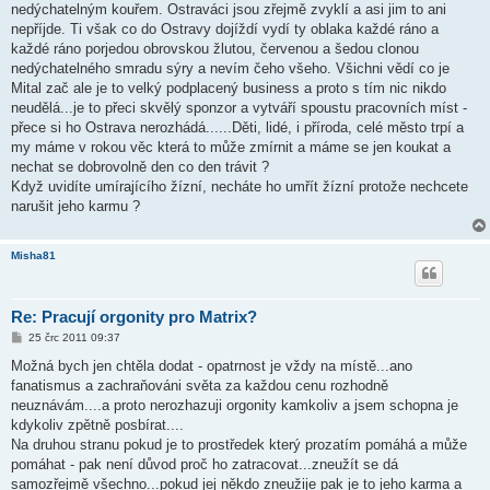
nedýchatelným kouřem. Ostraváci jsou zřejmě zvyklí a asi jim to ani
nepříjde. Ti však co do Ostravy dojíždí vydí ty oblaka každé ráno a
každé ráno porjedou obrovskou žlutou, červenou a šedou clonou
nedýchatelného smradu sýry a nevím čeho všeho. Všichni vědí co je
Mital zač ale je to velký podplacený business a proto s tím nic nikdo
neudělá...je to přeci skvělý sponzor a vytváří spoustu pracovních míst -
přece si ho Ostrava nerozhádá......Děti, lidé, i příroda, celé město trpí a
my máme v rokou věc která to může zmírnit a máme se jen koukat a
nechat se dobrovolně den co den trávit ?
Když uvidíte umírajícího žízní, necháte ho umřít žízní protože nechcete
narušit jeho karmu ?
Misha81
Re: Pracují orgonity pro Matrix?
P
25 črc 2011 09:37
ř
í
Možná bych jen chtěla dodat - opatrnost je vždy na místě...ano
s
fanatismus a zachraňováni světa za každou cenu rozhodně
p
ě
neuznávám....a proto nerozhazuji orgonity kamkoliv a jsem schopna je
v
kdykoliv zpětně posbírat....
e
k
Na druhou stranu pokud je to prostředek který prozatím pomáhá a může
pomáhat - pak není důvod proč ho zatracovat...zneužít se dá
samozřejmě všechno...pokud jej někdo zneužije pak je to jeho karma a