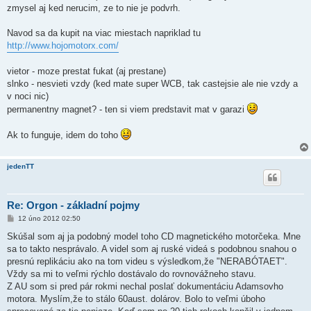
zmysel aj ked nerucim, ze to nie je podvrh.
Navod sa da kupit na viac miestach napriklad tu
http://www.hojomotorx.com/
vietor - moze prestat fukat (aj prestane)
slnko - nesvieti vzdy (ked mate super WCB, tak castejsie ale nie vzdy a
v noci nic)
permanentny magnet? - ten si viem predstavit mat v garazi
Ak to funguje, idem do toho
jedenTT
Re: Orgon - základní pojmy
P
12 úno 2012 02:50
ř
í
Skúšal som aj ja podobný model toho CD magnetického motorčeka. Mne
s
sa to takto nesprávalo. A videl som aj ruské videá s podobnou snahou o
p
ě
presnú replikáciu ako na tom videu s výsledkom,že "NERABÓTAET".
v
Vždy sa mi to veľmi rýchlo dostávalo do rovnovážneho stavu.
e
k
Z AU som si pred pár rokmi nechal poslať dokumentáciu Adamsovho
motora. Myslím,že to stálo 60aust. dolárov. Bolo to veľmi úboho