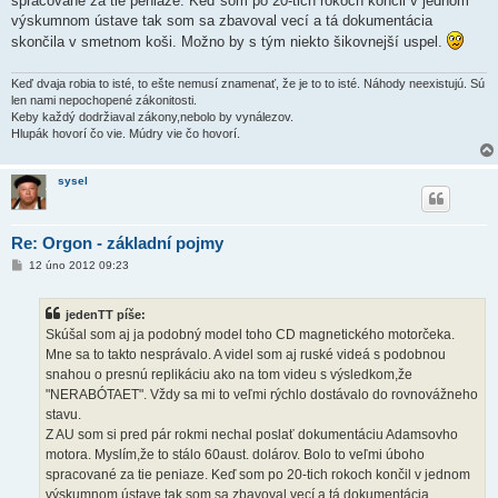
spracované za tie peniaze. Keď som po 20-tich rokoch končil v jednom
výskumnom ústave tak som sa zbavoval vecí a tá dokumentácia
skončila v smetnom koši. Možno by s tým niekto šikovnejší uspel.
Keď dvaja robia to isté, to ešte nemusí znamenať, že je to to isté. Náhody neexistujú. Sú
len nami nepochopené zákonitosti.
Keby každý dodržiaval zákony,nebolo by vynálezov.
Hlupák hovorí čo vie. Múdry vie čo hovorí.
sysel
Re: Orgon - základní pojmy
P
12 úno 2012 09:23
ř
í
s
jedenTT píše:
p
ě
Skúšal som aj ja podobný model toho CD magnetického motorčeka.
v
Mne sa to takto nesprávalo. A videl som aj ruské videá s podobnou
e
k
snahou o presnú replikáciu ako na tom videu s výsledkom,že
"NERABÓTAET". Vždy sa mi to veľmi rýchlo dostávalo do rovnovážneho
stavu.
Z AU som si pred pár rokmi nechal poslať dokumentáciu Adamsovho
motora. Myslím,že to stálo 60aust. dolárov. Bolo to veľmi úboho
spracované za tie peniaze. Keď som po 20-tich rokoch končil v jednom
výskumnom ústave tak som sa zbavoval vecí a tá dokumentácia