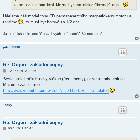
skončila v smetnom koši. Možno by s tým niekto šikovnejší uspel.
Udelame náš model toho CD permanenentního magnetickeho motoru a
uvidime
, to musi byt hotové za 1/2 dne.
Jako příslušník kmene "Opravdových Lidí", nemáš žádnou zbraň.
juhele2009
Re: Orgon - základní pojmy
P
12 úno 2012 20:25
ř
í
Sysle, založ někde nový vlákno (free enegry), at se to tady netluče.
s
Můžeme začít tímto
p
ě
http://www.youtube.com/watch?v=pZb05BaR ... re=related
v
e
k
Tosky
Re: Orgon - základní pojmy
P
03 říj 2012 15:42
ř
í
s