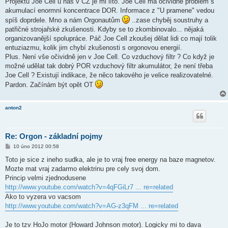
Projektu Joe Cell u nás v CZ je mi líto. Joe Cell má očividně problém s
s
akumulací enormní koncentrace DOR. Informace z "U pramene" vedou
p
ě
spíš doprdele. Mno a nám Orgonautům
..zase chyběj soustruhy a
v
patřičné strojařské zkušenosti. Kdyby se to zkombinovalo... nějaká
e
k
organizovanější spolupráce. Páč Joe Cell zkoušej dělat lidi co mají tolik
entuziazmu, kolik jim chybí zkušenosti s orgonovou energií.
Plus. Není vše očividně jen v Joe Cell. Co vzduchový filtr ? Co když je
možné udělat tak dobrý POR vzduchový filtr akumulátor, že není třeba
Joe Cell ? Existují indikace, že něco takového je velice realizovatelné.
Pardon. Začínám být opět OT
anton2
Re: Orgon - základní pojmy
P
10 úno 2012 00:58
ř
í
Toto je sice z ineho sudka, ale je to vraj free energy na baze magnetov.
s
Mozte mat vraj zadarmo elektrinu pre cely svoj dom.
p
ě
Princip velmi zjednodusene
v
http://www.youtube.com/watch?v=4qFGiLr7 ... re=related
e
k
Ako to vyzera vo vacsom
http://www.youtube.com/watch?v=AG-z3qFM ... re=related
Je to tzv HoJo motor (Howard Johnson motor). Logicky mi to dava