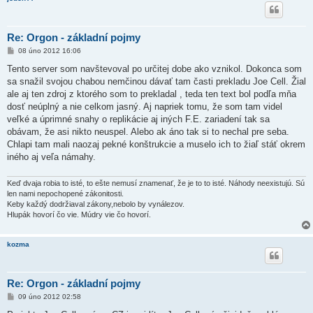
Re: Orgon - základní pojmy
P
08 úno 2012 16:06
ř
í
Tento server som navštevoval po určitej dobe ako vznikol. Dokonca som
s
sa snažil svojou chabou nemčinou dávať tam časti prekladu Joe Cell. Žial
p
ě
ale aj ten zdroj z ktorého som to prekladal , teda ten text bol podľa mňa
v
dosť neúplný a nie celkom jasný. Aj napriek tomu, že som tam videl
e
k
veľké a úprimné snahy o replikácie aj iných F.E. zariadení tak sa
obávam, že asi nikto neuspel. Alebo ak áno tak si to nechal pre seba.
Chlapi tam mali naozaj pekné konštrukcie a muselo ich to žiaľ stáť okrem
iného aj veľa námahy.
Keď dvaja robia to isté, to ešte nemusí znamenať, že je to to isté. Náhody neexistujú. Sú
len nami nepochopené zákonitosti.
Keby každý dodržiaval zákony,nebolo by vynálezov.
Hlupák hovorí čo vie. Múdry vie čo hovorí.
kozma
Re: Orgon - základní pojmy
P
09 úno 2012 02:58
ř
í