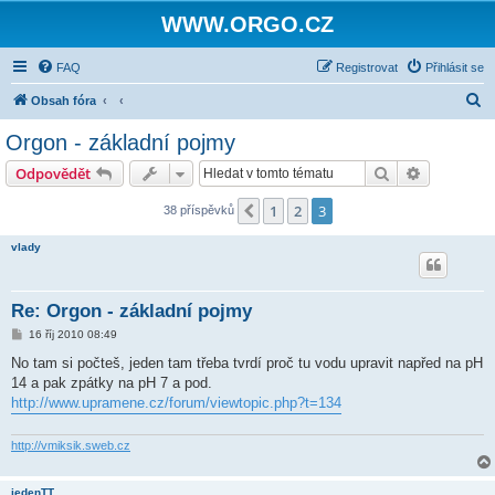
WWW.ORGO.CZ
FAQ
Registrovat
Přihlásit se
H
Obsah fóra
l
Orgon - základní pojmy
e
Hledat
Pokročilé 
Odpovědět
d
a
1
2
3
Předchozí
38 příspěvků
t
vlady
Re: Orgon - základní pojmy
P
16 říj 2010 08:49
ř
í
No tam si počteš, jeden tam třeba tvrdí proč tu vodu upravit napřed na pH
s
14 a pak zpátky na pH 7 a pod.
p
ě
http://www.upramene.cz/forum/viewtopic.php?t=134
v
e
k
http://vmiksik.sweb.cz
jedenTT