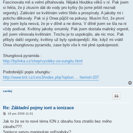
ě
Fascinovala mě a velmi přitahovala. Nějaká hloubka věků v ní. Pak jsem
v
si řekla, že ji zkusím dát do vody pro kytky (to jsme ještě neznali
e
k
orgonity). Zalévání se květinám velmi líbilo a prospívaly. A jakoby mi i
potichu děkovaly. Pak si ji Orwa půjčil na pokusy. Musím říct, že první
dny jsem byla nesvá, že je v dílně a ne doma. V dílně jsem se šla na ni
vždy podívat. Květiny jakoby smutnily. Pak jsem dostala malinký orgonit,
jež jsem věnovala květinám. Trochu je to uspokojilo, ale nic moc. Pak
přibyly další orgonity, květiny už byly spokojenější. Ale, když mi vrátil
Orwa shungitovou pyramidu, zase bylo vše k mé plné spokojenosti.
Shungitová pyramida :
http://bylinka.cz/shop/vyrobky-ze-sungitu.html
Podrobnější popis shungitu :
http://www.tml.cz/cms3/index.php?option ... Itemid=207
cardej
Re: Základní pojmy iont a ionizace
P
19 pro 2009 11:01
ř
í
Jak to že se to nové téma ION z obsahu fora ztratilo bez mého
s
zásahu???.
p
ě
Správce servru manipuluje spříspěvky?