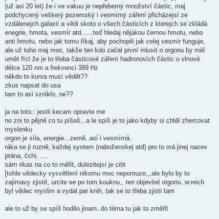
(už asi 20 let) že i ve vakuu je nepřeberný množství částic, maj
podchycený veškerý pozemský i vesmírný záření přicházejsí ze
vzdálenejch galaxií a vědi skoto o všech částicích z kterejch se zkládá
enegrie, hmota, vesmír atd......teď hledaj nějakou černou hmotu, nebo
anti hmotu, nebo jak tomu říkaj, aby pochopili jak celej vesmír funguje,
ale už toho maj moc, takže ten kdo začal první mluvit o orgonu by měl
umět říct že je to třeba částicové záření hadronovích částic o vlnové
délce 120 nm a frekvenci 389 Hz
někdo to kurva musí vědět??
zkus napsat do usa
tam to asi vzniklo, ne??
ja na toto.: jestli kecam opravte me
no zni to pějně co tu píšeš...a le spíš je to jako kdyby si chtěl zhercovat
myslenku
orgon je síla, energie...země..asi i vesmírná.
ráka se ji ruzně, každej system (naboženskej atd) pro to má jinej nazev
prána, čchi, ....
sám rikas na co to měřit, dulezitejsí je citit
[tohle vědecky vysvětlení nikomu moc nepomuze,,,ale bylo by to
zajimavy zjistit, urcite se po tom kouknu,, ten objevitel orgonu..w.reich
byl vědec myslim a vydal par knih, tak se to třeba zjisti tam
ale to už by se spíš hodilo jinam..do téma tu jak to změřit