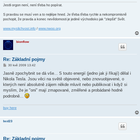
Jestli orgon není, není třeba ho popírat.
S pravdou se musí ven a to nejlépe hned. Je třeba třeba rychle a nekompromisně
pochopit, že pravda a konec nevědomosti je jediné východisko jak "zlepšit" Svět.
www.myslichvost.info
/
www.nwoo.org
bionflow
Re: Základní pojmy
P
30 kvě 2009 13:42
ř
í
Jasně zpochybnit se dá vše... S touto energií (jedno jak ji říkají) dělal i
s
Nikola Tesla. Jsou věci na světě objevené, nebo znovuobjevené, o
p
ě
kterých není absolutně zájem někde mluvit nebo publikovat i když si
v
myslím, že je "oni" mají zmapované, změřené a probádané hodně
e
k
podrobně...
buy here
bcd23
Re: Základní pojmy