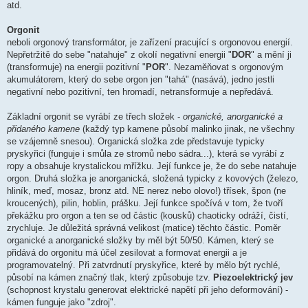
atd.
Orgonit
neboli orgonový transformátor, je zařízení pracující s orgonovou energií.
Nepřetržitě do sebe "natahuje" z okolí negativní energii "
DOR
" a mění ji
(transformuje) na energii pozitivní "
POR
". Nezaměňovat s orgonovým
akumulátorem, který do sebe orgon jen "tahá" (nasává), jedno jestli
negativní nebo pozitivní, ten hromadí, netransformuje a nepředává.
Základní orgonit se vyrábí ze třech složek -
organické, anorganické a
přidaného kamene
(každý typ kamene působí malinko jinak, ne všechny
se vzájemně snesou). Organická složka zde představuje typicky
pryskyřici (funguje i smůla ze stromů nebo sádra...), která se vyrábí z
ropy a obsahuje krystalickou mřížku. Její funkce je, že do sebe natahuje
orgon. Druhá složka je anorganická, složená typicky z kovových (železo,
hliník, meď, mosaz, bronz atd. NE nerez nebo olovo!) třísek, špon (ne
kroucených), pilin, hoblin, prášku. Její funkce spočívá v tom, že tvoří
překážku pro orgon a ten se od částic (kousků) chaoticky odráží, čistí,
zrychluje. Je důležitá správná velikost (matice) těchto částic. Poměr
organické a anorganické složky by měl být 50/50. Kámen, který se
přidává do orgonitu má účel zesilovat a formovat energii a je
programovatelný. Při zatvrdnutí pryskyřice, které by mělo být rychlé,
působí na kámen značný tlak, který způsobuje tzv.
Piezoelektrický jev
(schopnost krystalu generovat elektrické napětí při jeho deformování) -
kámen funguje jako "zdroj".