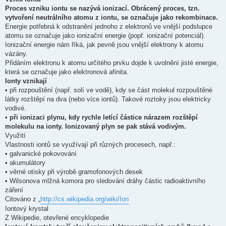
Proces vzniku iontu se nazývá ionizací. Obrácený proces, tzn.
vytvoření neutrálního atomu z iontu, se označuje jako rekombinace.
Energie potřebná k odstranění jednoho z elektronů ve vnější podslupce
atomu se označuje jako ionizační energie (popř. ionizační potenciál).
Ionizační energie nám říká, jak pevně jsou vnější elektrony k atomu
vázány.
Přidáním elektronu k atomu určitého prvku dojde k uvolnění jisté energie,
která se označuje jako elektronová afinita.
Ionty vznikají
• při rozpouštění (např. solí ve vodě), kdy se část molekul rozpouštěné
látky rozštěpí na dva (nebo více iontů). Takové roztoky jsou elektricky
vodivé.
•
při ionizaci plynu, kdy rychle letící částice nárazem rozštěpí
molekulu na ionty. Ionizovaný plyn se pak stává vodivým.
Využití
Vlastnosti iontů se využívají při různých procesech, např.:
• galvanické pokovování
• akumulátory
• věrné otisky při výrobě gramofonových desek
• Wilsonova mlžná komora pro sledování dráhy částic radioaktivního
záření
Citováno z „
http://cs.wikipedia.org/wiki/Ion
Iontový krystal
Z Wikipedie, otevřené encyklopedie