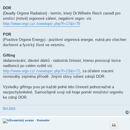
DOR
(Deadly Orgone Radiation) - termín, který Dr.Wilhelm Reich zavedl pro
smrtící (mrtvé) orgonové záření, negativní orgon. viz.
http://www.orgo.cz/./viewtopic.php?f=17&t=79
POR
(Positive Orgone Energy) - pozitivní orgonová energie, nutná pro všechen
duchovní a fyzický život ve vesmíru.
Gifting
obdarovávání, dávání dárků - radostná činnost, kterou provozují tisíce
nadšenců po celém světě viz.
http://www.orgo.cz/./viewtopic.php?f=23&t=71
, za účelem vracení
rovnováhy zejména přírodě. Jinými slovy rušení zdrojů DOR.
Výsledky giftingu jsou po každé jedné této činnosti jednoznačné a
nezpochybnitelné. Samozřejmě svoji roli hraje poměr množství orgonitu
ke zdroji DOR.
buy here
Komodor