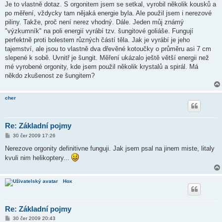
í
Je to vlastně dotaz. S orgonitem jsem se setkal, vyrobil několik kousků a
s
po měření, vždycky tam nějaká energie byla. Ale použil jsem i nerezové
p
ě
piliny. Takže, proč není nerez vhodný. Dále. Jeden můj známý
v
"výzkumník" na poli energií vyrábí tzv. šungitové goliáše. Fungují
e
k
perfektně proti bolestem různých částí těla. Jak je vyrábí je jeho
tajemství, ale jsou to vlastně dva dřevěné kotoučky o průměru asi 7 cm
slepené k sobě. Uvnitř je šungit. Měření ukázalo ještě větší energii než
mé vyrobené orgonity, kde jsem použil několik krystalů a spirál. Má
někdo zkušenost ze šungitem?
cher
Re: Základní pojmy
P
30 čer 2009 17:26
ř
í
Nerezove orgonity definitivne funguji. Jak jsem psal na jinem miste, litaly
s
kvuli nim helikoptery...
p
ě
v
e
Hox
k
Re: Základní pojmy
P
30 čer 2009 20:43