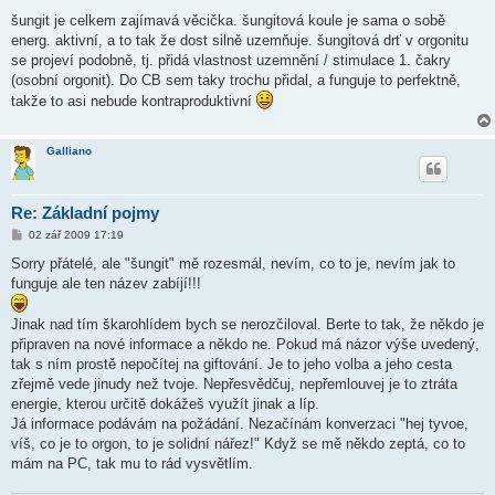
ř
í
šungit je celkem zajímavá věcička. šungitová koule je sama o sobě
s
energ. aktivní, a to tak že dost silně uzemňuje. šungitová drť v orgonitu
p
ě
se projeví podobně, tj. přidá vlastnost uzemnění / stimulace 1. čakry
v
(osobní orgonit). Do CB sem taky trochu přidal, a funguje to perfektně,
e
k
takže to asi nebude kontraproduktivní
Galliano
Re: Základní pojmy
P
02 zář 2009 17:19
ř
í
Sorry přátelé, ale "šungit" mě rozesmál, nevím, co to je, nevím jak to
s
funguje ale ten název zabíjí!!!
p
ě
v
Jinak nad tím škarohlídem bych se nerozčiloval. Berte to tak, že někdo je
e
k
připraven na nové informace a někdo ne. Pokud má názor výše uvedený,
tak s ním prostě nepočítej na giftování. Je to jeho volba a jeho cesta
zřejmě vede jinudy než tvoje. Nepřesvědčuj, nepřemlouvej je to ztráta
energie, kterou určitě dokážeš využít jinak a líp.
Já informace podávám na požádání. Nezačínám konverzaci "hej tyvoe,
víš, co je to orgon, to je solidní nářez!" Když se mě někdo zeptá, co to
mám na PC, tak mu to rád vysvětlím.