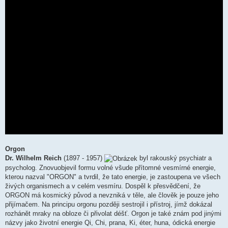
Orgon
Dr. Wilhelm Reich
(1897 - 1957)
byl rakouský psychiatr a
psycholog. Znovuobjevil formu volné všude přítomné vesmírné energie,
kterou nazval "ORGON" a tvrdil, že tato energie, je zastoupena ve všech
živých organismech a v celém vesmíru. Dospěl k přesvědčení, že
ORGON má kosmický původ a nevzniká v těle, ale člověk je pouze jeho
přijímačem. Na principu orgonu později sestrojil i přístroj, jímž dokázal
rozhánět mraky na obloze či přivolat déšť. Orgon je také znám pod jinými
názvy jako životní energie Qi, Chi, prana, Ki, éter, huna, ódická energie