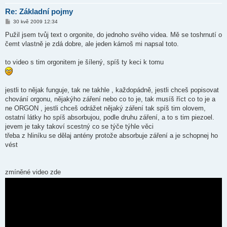
Re: Základní pojmy
P
30 kvě 2009 12:34
ř
í
Pužil jsem tvůj text o orgonite, do jednoho svého videa. Mě se toshrnutí o
s
čemt vlastně je zdá dobre, ale jeden kámoš mi napsal toto.
p
ě
v
to video s tim orgonitem je šílený, spíš ty keci k tomu
e
k
jestli to nějak funguje, tak ne takhle , každopádně, jestli chceš popisovat
chování orgonu, nějakýho záření nebo co to je, tak musíš říct co to je a
ne ORGON , jestli chceš odrážet nějaký záření tak spíš tim olovem,
ostatní látky ho spíš absorbujou, podle druhu záření, a to s tim piezoel.
jevem je taky takoví scestný co se týče týhle věci
třeba z hliníku se dělaj antény protože absorbuje záření a je schopnej ho
vést
zmíněné video zde