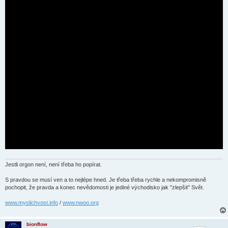
Jestli orgon není, není třeba ho popírat.
S pravdou se musí ven a to nejlépe hned. Je třeba třeba rychle a nekompromisně
pochopit, že pravda a konec nevědomosti je jediné východisko jak "zlepšit" Svět.
www.myslichvost.info
/
www.nwoo.org
bionflow