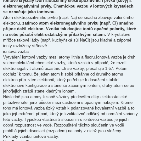
Iontové krystaly tvoří sloučeniny elektropozitivních prvků (kovy) s
elektronegativními prvky. Chemickou vazbu v iontových krystalech
se označuje jako iontovou.
Atom elektropozitivního prvku (např. Na) se snadno zbavuje valenčního
elektronu,
zatímco atom elektronegativního prvku (např. Cl) snadno
přijme další elektron. Vzniká tak dvojice iontů opačné polarity, které
na sebe působí elektrostatickými přitažlivými silami.
V krystalové
mřížce takové látky (např. kuchyňská sůl NaCl) jsou kladné a záporné
ionty rozloženy střídavě.
iontová vazba
Vytváření iontové vazby mezi atomy lithia a fluoru.Iontová vazba je druh
vnitromolekulární chemické vazby, která vzniká v případě, že rozdíl
elektronegativit atomů účastnících se vazby, přesahuje 1,67. Potom
dochází k tomu, že jeden atom k sobě přitáhne od druhého atomu
elektron příp. více elektronů, který potřebuje k dosažení stabilní
elektronové konfigurace a stane se záporným iontem; druhý atom se po
jeho/jejich ztrátě stane kladným iontem.
Následně jsou atomy k sobě vázány především díky elektrostatické
přitažlivé síle, jenž působí mezi částicemi s opačným nábojem. Kromě
toho má iontová vazba úzký vztah k polarizované kovalentní vazbě a to
jako její extrémní případ, který je kvalitativně odlišný od normální varianty
této vazby. Typickou vlastností sloučenin s iontovou vazbou je jejich
dobrá rozpustnost ve vodě. Rozpouštění těchto sloučenin ve vodě
probíhá jejich disociací (rozpadem) na ionty z nichž jsou složeny.
Příklady vzniku iontové vazby: