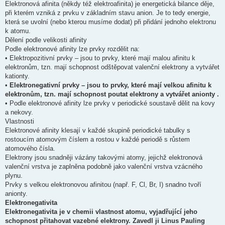
Elektronová afinita (někdy též elektroafinita) je energetická bilance děje,
při kterém vzniká z prvku v základním stavu anion. Je to tedy energie,
která se uvolní (nebo kterou musíme dodat) při přidání jednoho elektronu
k atomu.
Dělení podle velikosti afinity
Podle elektronové afinity lze prvky rozdělit na:
• Elektropozitivní prvky – jsou to prvky, které mají malou afinitu k
elektronům, tzn. mají schopnost odštěpovat valenční elektrony a vytvářet
kationty.
•
Elektronegativní prvky – jsou to prvky, které mají velkou afinitu k
elektronům, tzn. mají schopnost poutat elektrony a vytvářet anionty .
• Podle elektronové afinity lze prvky v periodické soustavě dělit na kovy
a nekovy.
Vlastnosti
Elektronové afinity klesají v každé skupině periodické tabulky s
rostoucím atomovým číslem a rostou v každé periodě s růstem
atomového čísla.
Elektrony jsou snadněji vázány takovými atomy, jejichž elektronová
valenční vrstva je zaplněna podobně jako valenční vrstva vzácného
plynu.
Prvky s velkou elektronovou afinitou (např. F, Cl, Br, I) snadno tvoří
anionty.
Elektronegativita
Elektronegativita je v chemii vlastnost atomu, vyjadřující jeho
schopnost přitahovat vazebné elektrony. Zavedl ji Linus Pauling