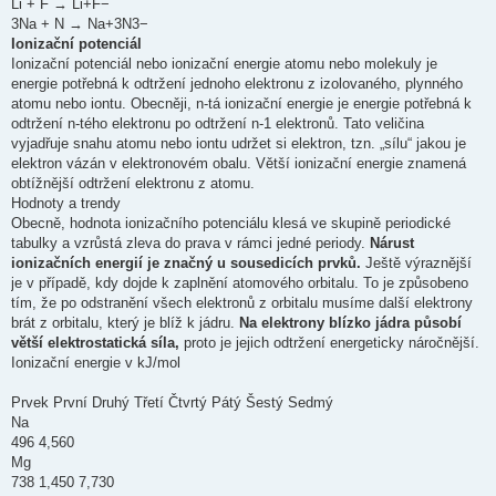
Li + F → Li+F−
3Na + N → Na+3N3−
Ionizační potenciál
Ionizační potenciál nebo ionizační energie atomu nebo molekuly je
energie potřebná k odtržení jednoho elektronu z izolovaného, plynného
atomu nebo iontu. Obecněji, n-tá ionizační energie je energie potřebná k
odtržení n-tého elektronu po odtržení n-1 elektronů. Tato veličina
vyjadřuje snahu atomu nebo iontu udržet si elektron, tzn. „sílu“ jakou je
elektron vázán v elektronovém obalu. Větší ionizační energie znamená
obtížnější odtržení elektronu z atomu.
Hodnoty a trendy
Obecně, hodnota ionizačního potenciálu klesá ve skupině periodické
tabulky a vzrůstá zleva do prava v rámci jedné periody.
Nárust
ionizačních energií je značný u sousedicích prvků.
Ještě výraznější
je v případě, kdy dojde k zaplnění atomového orbitalu. To je způsobeno
tím, že po odstranění všech elektronů z orbitalu musíme další elektrony
brát z orbitalu, který je blíž k jádru.
Na elektrony blízko jádra působí
větší elektrostatická síla,
proto je jejich odtržení energeticky náročnější.
Ionizační energie v kJ/mol
Prvek První Druhý Třetí Čtvrtý Pátý Šestý Sedmý
Na
496 4,560
Mg
738 1,450 7,730