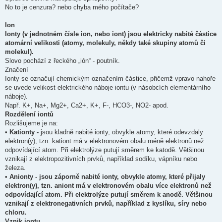
v
No to je cenzura? nebo chyba mého počítače?
e
k
Ion
Ionty (v jednotném čísle ion, nebo iont) jsou elektricky nabité částice
atomární velikosti (atomy, molekuly, někdy také skupiny atomů či
molekul).
Slovo pochází z řeckého „ión“ - poutník.
Značení
Ionty se označují chemickým označením částice, přičemž vpravo nahoře
se uvede velikost elektrického náboje iontu (v násobcích elementárního
náboje).
Např. K+, Na+, Mg2+, Ca2+, K+, F-, HCO3-, NO2- apod.
Rozdělení iontů
Rozlišujeme je na:
•
Kationty -
jsou kladně nabité ionty, obvykle atomy, které odevzdaly
elektron(y), tzn. kationt má v elektronovém obalu méně elektronů než
odpovídající atom. Při elektrolýze putují směrem ke katodě. Většinou
vznikají z elektropozitivních prvků, například sodíku, vápníku nebo
železa.
•
Anionty - jsou záporně nabité ionty, obvykle atomy, které přijaly
elektron(y), tzn. aniont má v elektronovém obalu více elektronů než
odpovídající atom. Při elektrolýze putují směrem k anodě. Většinou
vznikají z elektronegativních prvků, například z kyslíku, síry nebo
chloru.
Vznik iontu