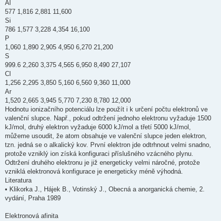
Al
577 1,816 2,881 11,600
Si
786 1,577 3,228 4,354 16,100
P
1,060 1,890 2,905 4,950 6,270 21,200
S
999.6 2,260 3,375 4,565 6,950 8,490 27,107
Cl
1,256 2,295 3,850 5,160 6,560 9,360 11,000
Ar
1,520 2,665 3,945 5,770 7,230 8,780 12,000
Hodnotu ionizačního potenciálu lze použít i k určení počtu elektronů ve
valenční slupce. Např., pokud odtržení jednoho elektronu vyžaduje 1500
kJ/mol, druhý elektron vyžaduje 6000 kJ/mol a třetí 5000 kJ/mol,
můžeme usoudit, že atom obsahuje ve valenční slupce jeden elektron,
tzn. jedná se o alkalický kov. První elektron jde odtrhnout velmi snadno,
protože vzniklý ion získá konfiguraci příslušného vzácného plynu.
Odtržení druhého elektronu je již energeticky velmi náročné, protože
vzniklá elektronová konfigurace je energeticky méně výhodná.
Literatura
• Klikorka J., Hájek B., Votinský J., Obecná a anorganická chemie, 2.
vydání, Praha 1989
Elektronová afinita