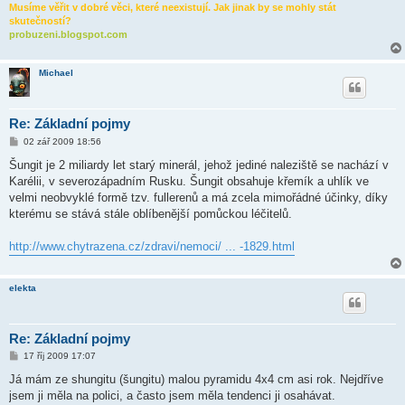
Musíme věřit v dobré věci, které neexistují. Jak jinak by se mohly stát
skutečností?
probuzeni.blogspot.com
Michael
Re: Základní pojmy
P
02 zář 2009 18:56
ř
í
Šungit je 2 miliardy let starý minerál, jehož jediné naleziště se nachází v
s
Karélii, v severozápadním Rusku. Šungit obsahuje křemík a uhlík ve
p
ě
velmi neobvyklé formě tzv. fullerenů a má zcela mimořádné účinky, díky
v
kterému se stává stále oblíbenější pomůckou léčitelů.
e
k
http://www.chytrazena.cz/zdravi/nemoci/ ... -1829.html
elekta
Re: Základní pojmy
P
17 říj 2009 17:07
ř
í
Já mám ze shungitu (šungitu) malou pyramidu 4x4 cm asi rok. Nejdříve
s
jsem ji měla na polici, a často jsem měla tendenci ji osahávat.
p