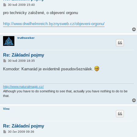
P
30 kvě 2009 15:40
ř
í
pro technicky založené, o objevení orgonu
s
p
ě
http://www.drwilhelmreich.byznysweb.cz/objeveni-orgonu/
v
e
k
truthseeker
Re: Základní pojmy
P
30 kvě 2009 18:35
ř
í
Komodor: Kamarád je evidentně pseudovšeználek.
s
p
ě
v
e
http://www.naturalmagic.cz/
k
Although you have to do something to see that, actually you have nothing to do to be
that.
Vinc
Re: Základní pojmy
P
30 čer 2009 09:36
ř