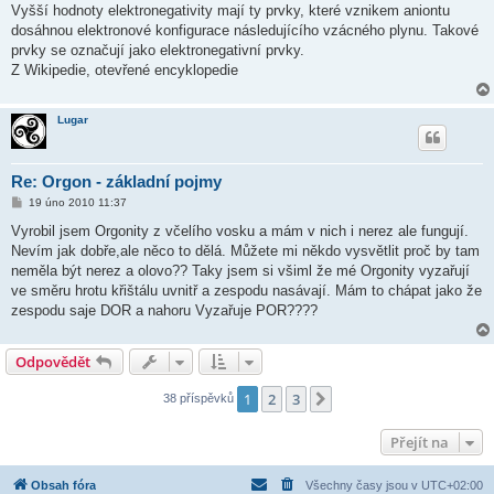
Vyšší hodnoty elektronegativity mají ty prvky, které vznikem aniontu
dosáhnou elektronové konfigurace následujícího vzácného plynu. Takové
prvky se označují jako elektronegativní prvky.
Z Wikipedie, otevřené encyklopedie
Lugar
Re: Orgon - základní pojmy
P
19 úno 2010 11:37
ř
í
Vyrobil jsem Orgonity z včelího vosku a mám v nich i nerez ale fungují.
s
Nevím jak dobře,ale něco to dělá. Můžete mi někdo vysvětlit proč by tam
p
ě
neměla být nerez a olovo?? Taky jsem si všiml že mé Orgonity vyzařují
v
ve směru hrotu křištálu uvnitř a zespodu nasávají. Mám to chápat jako že
e
k
zespodu saje DOR a nahoru Vyzařuje POR????
Odpovědět
1
2
3
Další
38 příspěvků
Přejít na
Obsah fóra
Všechny časy jsou v
UTC+02:00