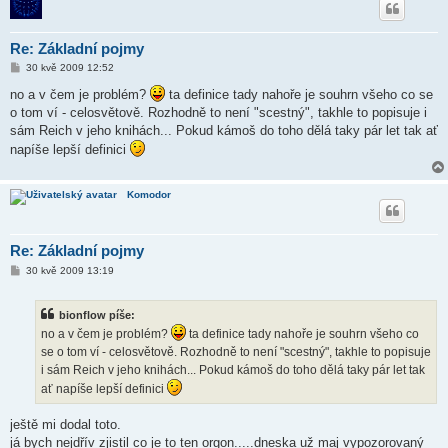
Re: Základní pojmy
P
30 kvě 2009 12:52
ř
í
no a v čem je problém?
ta definice tady nahoře je souhrn všeho co se
s
o tom ví - celosvětově. Rozhodně to není "scestný", takhle to popisuje i
p
ě
sám Reich v jeho knihách... Pokud kámoš do toho dělá taky pár let tak ať
v
napíše lepší definici
e
k
Komodor
Re: Základní pojmy
P
30 kvě 2009 13:19
ř
í
s
bionflow píše:
p
ě
no a v čem je problém?
ta definice tady nahoře je souhrn všeho co
v
se o tom ví - celosvětově. Rozhodně to není "scestný", takhle to popisuje
e
k
i sám Reich v jeho knihách... Pokud kámoš do toho dělá taky pár let tak
ať napíše lepší definici
ještě mi dodal toto.
já bych nejdřív zjistil co je to ten orgon.....dneska už maj vypozorovaný