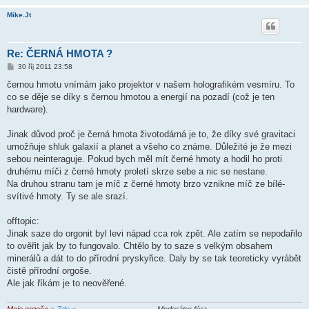
Mike.Jt
Re: ČERNÁ HMOTA ?
P
30 říj 2011 23:58
ř
í
černou hmotu vnímám jako projektor v našem holografikém vesmíru. To
s
co se děje se díky s černou hmotou a energií na pozadí (což je ten
p
ě
hardware).
v
e
k
Jinak důvod proč je černá hmota životodárná je to, že díky své gravitaci
umožňuje shluk galaxií a planet a všeho co známe. Důležité je že mezi
sebou neinteraguje. Pokud bych měl mít černé hmoty a hodil ho proti
druhému míči z černé hmoty proletí skrze sebe a nic se nestane.
Na druhou stranu tam je míč z černé hmoty brzo vznikne míč ze bílé-
svítivé hmoty. Ty se ale srazí.
offtopic:
Jinak saze do orgonit byl levi nápad cca rok zpět. Ale zatím se nepodařilo
to ověřit jak by to fungovalo. Chtělo by to saze s velkým obsahem
minerálů a dát to do přírodní pryskyřice. Daly by se tak teoreticky vyrábět
čistě přírodní orgoše.
Ale jak říkám je to neověřené.
Moje orgoše
> Zde <
- Moderátor fóra -