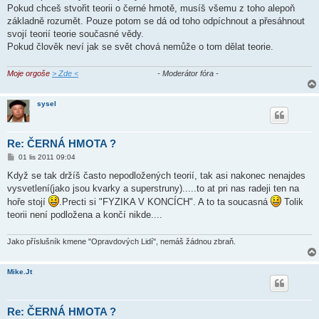
Pokud chceš stvořit teorii o černé hmotě, musíš všemu z toho alepoň
základně rozumět. Pouze potom se dá od toho odpíchnout a přesáhnout
svojí teorií teorie současné vědy.
Pokud člověk neví jak se svět chová nemůže o tom dělat teorie.
Moje orgoše
> Zde <
- Moderátor fóra -
sysel
Re: ČERNÁ HMOTA ?
P
01 lis 2011 09:04
ř
í
Když se tak držíš často nepodložených teorií, tak asi nakonec nenajdes
s
vysvetlení(jako jsou kvarky a superstruny).....to at pri nas radeji ten na
p
ě
hoře stojí
.Precti si "FYZIKA V KONCÍCH". A to ta soucasná
Tolik
v
teorii není podložena a končí nikde....
e
k
Jako příslušník kmene "Opravdových Lidí", nemáš žádnou zbraň.
Mike.Jt
Re: ČERNÁ HMOTA ?