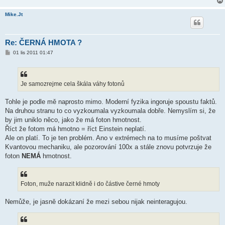
Mike.Jt
Re: ČERNÁ HMOTA ?
P
01 lis 2011 01:47
ř
í
s
p
ě
Je samozrejme cela škála váhy fotonů
v
e
k
Tohle je podle mě naprosto mimo. Moderní fyzika ingoruje spoustu faktů.
Na druhou stranu to co vyzkoumala vyzkoumala dobře. Nemyslím si, že
by jim uniklo něco, jako že má foton hmotnost.
Říct že fotom má hmotno = říct Einstein neplatí.
Ale on platí. To je ten problém. Ano v extrémech na to musíme poštvat
Kvantovou mechaniku, ale pozorování 100x a stále znovu potvrzuje že
foton
NEMÁ
hmotnost.
Foton, muže narazit klidně i do částive černé hmoty
Nemůže, je jasně dokázaní že mezi sebou nijak neinteragujou.