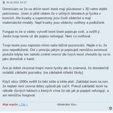
P
01 lis 2011 10:27
ř
í
Domnívám se že se držím teorií které mají působnost v 3D velmi dobře
s
potvrzenou. Jsem si plně vědom že v určitých tématech je fyzika v
p
ě
koncích. Ale kvarky a superstruny jsou čistě vědecké a mají
v
matematické modely. Např kvarky jsou vědecky ověřeny a podložené.
e
k
Funguje to že si vědec vytvořil teorii které popisuje svět, a ověřil jí.
Jenže tvoje teorie už dle popisu nefungují. Není co ověřovat.
Tvoje teorie jsou naprosto mimo naše běžné pozorování. Nejde o to, že
jsou nepodložené. Oni z principu jakým je popisuješ nemůžou existovat
protože kdyby ten nahoře změnil vesmír dle tvých teorií zhroutilo by se to
jako domeček z karet.
Ano je dobré zkoumat krajní meze fyziky ale to znamená, že dostatečně
ovládáš základní poznatky. (na základně střední školy)
Když něco 1000x ověřil že fakt tohle a tohle platí. Zakládat teorii na tom
že neplatí není zrovna dobrý způsob jak začít. Pokud zakládáš teorii na
několik různých faktech o kterých víme že tak jak je popiješ nefungují, a
ani nemůžou fungovat.
Moje orgoše
> Zde <
- Moderátor fóra -