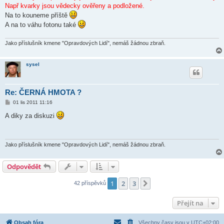
s
Např kvarky jsou vědecky ověřeny a podložené.
p
ě
Na to kouneme příště
v
A na to váhu fotonu také
e
k
Jako příslušník kmene "Opravdových Lidí", nemáš žádnou zbraň.
sysel
Re: ČERNÁ HMOTA ?
P
01 lis 2011 11:16
ř
í
A diky za diskuzi
s
p
ě
v
e
Jako příslušník kmene "Opravdových Lidí", nemáš žádnou zbraň.
k
Odpovědět
1
2
3
Další
42 příspěvků
Přejít na
Obsah fóra
Všechny časy jsou v
UTC+02:00