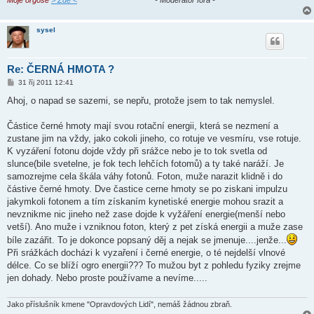
sysel
Re: ČERNÁ HMOTA ?
P
31 říj 2011 12:41
ř
í
Ahoj, o napad se sazemi, se nepřu, protože jsem to tak nemyslel.
s
p
ě
Částice černé hmoty mají svou rotační energii, která se nezmení a
v
zustane jim na vždy, jako cokoli jineho, co rotuje ve vesmíru, vse rotuje.
e
k
K vyzáření fotonu dojde vždy při srážce nebo je to tok svetla od
slunce(bile svetelne, je fok tech lehčích fotomů) a ty také naráží. Je
samozrejme cela škála váhy fotonů. Foton, muže narazit klidně i do
částive černé hmoty. Dve častice cerne hmoty se po ziskani impulzu
jakymkoli fotonem a tím získaním kynetiské energie mohou srazit a
nevznikme nic jineho než zase dojde k vyžáření energie(menší nebo
vetší). Ano muže i vzniknou foton, který z pet získá energii a muže zase
bíle zazářit. To je dokonce popsaný děj a nejak se jmenuje....jenže...
Při srážkách docházi k vyzaření i černé energie, o té nejdelší vlnové
délce. Co se blíží ogro energii??? To mužou byt z pohledu fyziky zrejme
jen dohady. Nebo proste používame a nevíme.....
Jako příslušník kmene "Opravdových Lidí", nemáš žádnou zbraň.