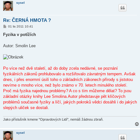
sysel
Re: ČERNÁ HMOTA ?
P
01 lis 2011 10:41
ř
í
Fyzika v potížích
s
p
ě
Autor: Smolin Lee
v
e
k
Po více než dvě staletí, až do doby zcela nedávné, se poznání
fyzikálních zákonů prohlubovalo a rozšiřovalo závratným tempem. Avšak
dnes, i přes enormní úsilí toho o základních zákonech přírody s jistotou
nevíme o mnoho více, než bylo známo v 70. letech minulého století.
Proč má fyzika najednou problémy? A co s tím můžeme dělat? To jsou
základní otázky knihy Lee Smolina.Autor představuje pět klíčových
problémů současné fyziky a líčí, jakých pokroků vědci dosáhli i do jakých
slepých uliček se dostali.
Jako příslušník kmene "Opravdových Lidí", nemáš žádnou zbraň.
sysel