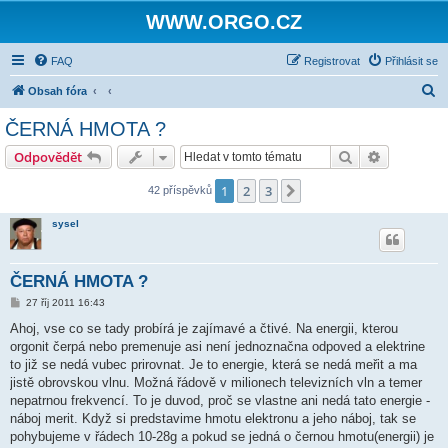
WWW.ORGO.CZ
FAQ
Registrovat
Přihlásit se
H
Obsah fóra
l
ČERNÁ HMOTA ?
e
Hledat
Pokročilé 
Odpovědět
d
a
1
2
3
Další
42 příspěvků
t
sysel
ČERNÁ HMOTA ?
P
27 říj 2011 16:43
ř
í
Ahoj, vse co se tady probírá je zajímavé a čtivé. Na energii, kterou
s
orgonit čerpá nebo premenuje asi není jednoznačna odpoved a elektrine
p
ě
to již se nedá vubec prirovnat. Je to energie, která se nedá meřit a ma
v
jistě obrovskou vlnu. Možná řádově v milionech televizních vln a temer
e
k
nepatrnou frekvencí. To je duvod, proč se vlastne ani nedá tato energie -
náboj merit. Když si predstavime hmotu elektronu a jeho náboj, tak se
pohybujeme v řádech 10-28g a pokud se jedná o černou hmotu(energii) je