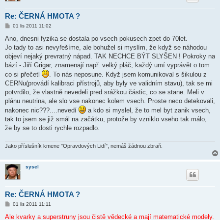
Re: ČERNÁ HMOTA ?
P
01 lis 2011 11:02
ř
í
Ano, dnesni fyzika se dostala po vsech pokusech zpet do 70let.
s
Jo tady to asi nevyřešíme, ale bohužel si myslím, že když se náhodou
p
ě
objeví nejaký prevratný nápad. TAK NECHCE BÝT SLYŠEN ! Pokroky na
v
bází - Jiří Grigar, znamenají např. velký pláč, každý umí vyprávět o tom
e
k
co si přečetl
. To nás neposune. Když jsem komunikoval s šikulou z
CERNu(provádí kalibraci přístrojů, aby byly ve validním stavu), tak se mi
potvrdilo, že vlastně nevedeli pred srážkou částic, co se stane. Meli v
plánu neutrina, ale slo vse nakonec kolem vsech. Proste neco detekovali,
nakonec nic???....nevedí
a kdo si myslel, že to mel byt zanik vsech,
tak to jsem se již smál na začátku, protože by vzniklo vseho tak málo,
že by se to dosti rychle rozpadlo.
Jako příslušník kmene "Opravdových Lidí", nemáš žádnou zbraň.
sysel
Re: ČERNÁ HMOTA ?
P
01 lis 2011 11:11
ř
í
Ale kvarky a superstruny jsou čistě vědecké a mají matematické modely.