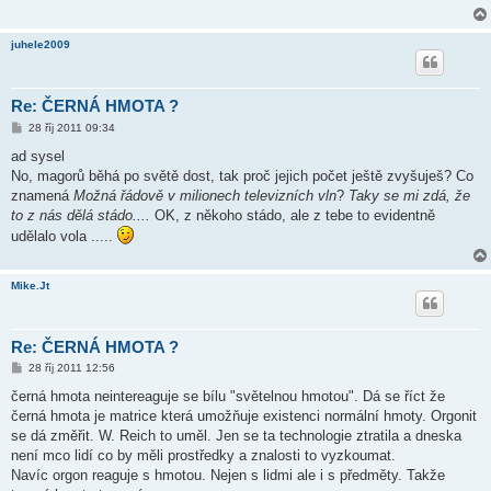
ě
v
e
juhele2009
k
Re: ČERNÁ HMOTA ?
P
28 říj 2011 09:34
ř
í
ad sysel
s
No, magorů běhá po světě dost, tak proč jejich počet ještě zvyšuješ? Co
p
ě
znamená
Možná řádově v milionech televizních vln
?
Taky se mi zdá, že
v
to z nás dělá stádo....
OK, z někoho stádo, ale z tebe to evidentně
e
k
udělalo vola .....
Mike.Jt
Re: ČERNÁ HMOTA ?
P
28 říj 2011 12:56
ř
í
černá hmota neintereaguje se bílu "světelnou hmotou". Dá se říct že
s
černá hmota je matrice která umožňuje existenci normální hmoty. Orgonit
p
ě
se dá změřit. W. Reich to uměl. Jen se ta technologie ztratila a dneska
v
není mco lidí co by měli prostředky a znalosti to vyzkoumat.
e
k
Navíc orgon reaguje s hmotou. Nejen s lidmi ale i s předměty. Takže