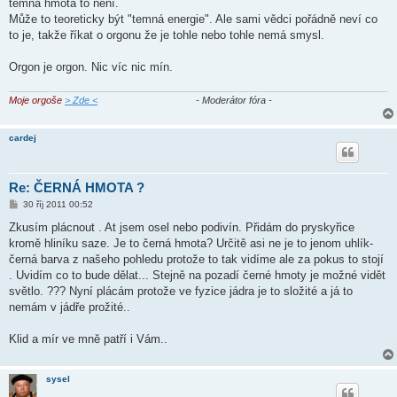
temná hmota to není.
Může to teoreticky být "temná energie". Ale sami vědci pořádně neví co
to je, takže říkat o orgonu že je tohle nebo tohle nemá smysl.
Orgon je orgon. Nic víc nic mín.
Moje orgoše
> Zde <
- Moderátor fóra -
cardej
Re: ČERNÁ HMOTA ?
P
30 říj 2011 00:52
ř
í
Zkusím plácnout . At jsem osel nebo podivín. Přidám do pryskyřice
s
kromě hliníku saze. Je to černá hmota? Určitě asi ne je to jenom uhlík-
p
ě
černá barva z našeho pohledu protože to tak vidíme ale za pokus to stojí
v
. Uvidím co to bude dělat... Stejně na pozadí černé hmoty je možné vidět
e
k
světlo. ??? Nyní plácám protože ve fyzice jádra je to složité a já to
nemám v jádře prožité..
Klid a mír ve mně patří i Vám..
sysel