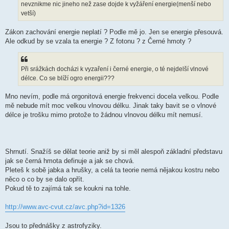
nevznikme nic jineho než zase dojde k vyžáření energie(menší nebo
vetší)
Zákon zachování energie neplatí ? Podle mě jo. Jen se energie přesouvá.
Ale odkud by se vzala ta energie ? Z fotonu ? z Černé hmoty ?
Při srážkách docházi k vyzaření i černé energie, o té nejdelší vlnové
délce. Co se blíží ogro energii???
Mno nevím, podle má orgonitová energie frekvenci docela velkou. Podle
mě nebude mít moc velkou vlnovou délku. Jinak taky bavit se o vlnové
délce je trošku mimo protože to žádnou vlnovou délku mít nemusí.
Shrnutí. Snažíš se dělat teorie aniž by si měl alespoň základní představu
jak se černá hmota definuje a jak se chová.
Pleteš k sobě jabka a hrušky, a celá ta teorie nemá nějakou kostru nebo
něco o co by se dalo opřít.
Pokud tě to zajímá tak se koukni na tohle.
http://www.avc-cvut.cz/avc.php?id=1326
Jsou to přednášky z astrofyziky.