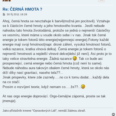
Re: ČERNÁ HMOTA ?
P
30 říj 2011 18:28
ř
í
Ahoj, černá hnota se nevztahuje k barvě(možná jen pocitově). Vztahuje
s
se k částicím černé hmoty a jeho hmotového kvanta . Jestli nebude
p
ě
nahodou tato hmota životodárná, protože se jedná o nejmenší částečky
v
ve vesmíru, které máme u vsude okolo sebe i v nas. Jinak tok černé
e
k
energie je tokem fotonů této energie(nejjemnejsi energie).Fotony každé
energie mají svoji hmotnost(napr. drsné záření, vysoká hmotnost fotonů,
velká razance, kratka vlnová delka). Černá energie je tokem fotonů o
nejmenší hmotnosti a nejdelší vlnové delce(delsí již není). Asi proto je to
taky velice stravitelna energie. Žádná razance
. Tak co bude asi
prospesnejsí, cerná energie nebo černá hmota (což není to same).
Nebude náhodou aura takovýn obalem černé hmoty, která se okolo nás
drží díky nasí gravitaci, naseho tela??...
Jinak prispevky, ktere zde zaznely.....no co k tomu dodat....každý dela
na co stačí.
Prosim o rozvíjení teorie, když nemam co.....že??...
At nas orgo energie doprovází. Orgo-černá(ne záporná, proste se tak
jmenuje).
Jako příslušník kmene "Opravdových Lidí", nemáš žádnou zbraň.