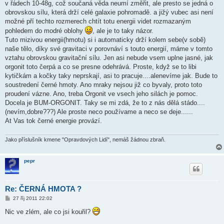
v řádech 10-48g, což součaná věda neumí změřit, ale presto se jedná o
obrovskou sílu, která drží celé galaxie pohromadě. a jižý vubec asi není
možné pří techto rozmerech chtít totu energii videt rozmazaným
pohledem do modré oblohy
, ale je to taky názor.
Tuto mizivou energii(hmotu) si i automaticky drží kolem sebe(v sobě)
naše tělo, díky své gravitaci v porovnáví s touto energií, máme v tomto
vztahu obrovskou gravitační sílu. Jen asi nebude vsem uplne jasné, jak
orgonit toto čerpá a co se presne odehrává. Proste, když se to libi
kytičkám a kočky taky neprskají, asi to pracuje....alenevíme jak. Bude to
soustredení černé hmoty. Ano mraky nejsou již co byvaly, proto toto
proudení vázne. Ano, treba Orgonit ve vsech jeho silách je pomoc.
Docela je BUM-ORGONIT. Taky se mi zdá, že to z nás dělá stádo....
(nevím,dobre???) Ale proste neco používame a neco se deje......
At Vas tok černé energie provází.
Jako příslušník kmene "Opravdových Lidí", nemáš žádnou zbraň.
pepr
Re: ČERNÁ HMOTA ?
P
27 říj 2011 22:02
ř
í
Nic ve zlém, ale co jsi kouřil?
s
p