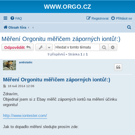
WWW.ORGO.CZ
FAQ
Registrovat
Přihlásit se
H
Obsah fóra
l
Měření Orgonitu měřičem záporných iontů!:)
e
Hledat
Pokročilé 
Odpovědět
d
9 příspěvků • Stránka
1
z
1
a
antistatic
t
Měření Orgonitu měřičem záporných iontů!:)
P
16 kvě 2014 12:06
ř
í
Zdravím,
s
Objednal jsem si z Ebay měřič záporných iontů na měření účinku
p
ě
orgonitu!
v
e
k
http://www.iontester.com/
Jak to dopadlo měření sledujte prosím zde: