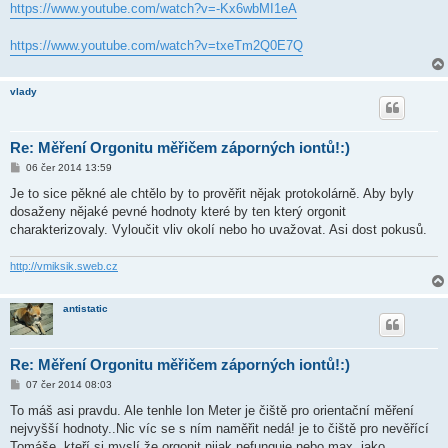
https://www.youtube.com/watch?v=-Kx6wbMI1eA
https://www.youtube.com/watch?v=txeTm2Q0E7Q
vlady
Re: Měření Orgonitu měřičem záporných iontů!:)
P
06 čer 2014 13:59
ř
í
Je to sice pěkné ale chtělo by to prověřit nějak protokolárně. Aby byly
s
dosaženy nějaké pevné hodnoty které by ten který orgonit
p
ě
charakterizovaly. Vyloučit vliv okolí nebo ho uvažovat. Asi dost pokusů.
v
e
k
http://vmiksik.sweb.cz
antistatic
Re: Měření Orgonitu měřičem záporných iontů!:)
P
07 čer 2014 08:03
ř
í
To máš asi pravdu. Ale tenhle Ion Meter je čiště pro orientační měření
s
nejvyšší hodnoty..Nic víc se s ním naměřit nedá! je to čiště pro nevěřící
p
ě
Tomáše, kteří si myslí že orgonit nijak nefunguje nebo max. jako