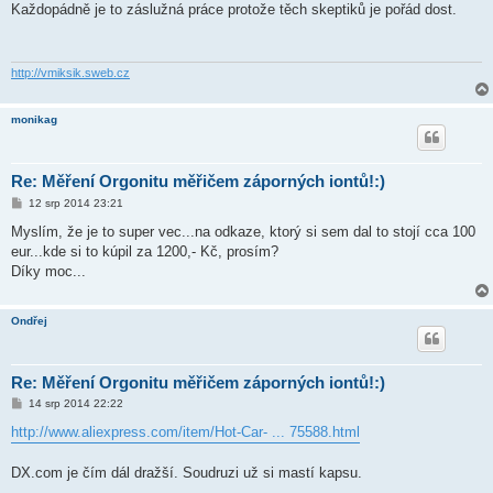
í
Každopádně je to záslužná práce protože těch skeptiků je pořád dost.
s
p
ě
v
e
http://vmiksik.sweb.cz
k
monikag
Re: Měření Orgonitu měřičem záporných iontů!:)
P
12 srp 2014 23:21
ř
í
Myslím, že je to super vec...na odkaze, ktorý si sem dal to stojí cca 100
s
eur...kde si to kúpil za 1200,- Kč, prosím?
p
ě
Díky moc...
v
e
k
Ondřej
Re: Měření Orgonitu měřičem záporných iontů!:)
P
14 srp 2014 22:22
ř
í
http://www.aliexpress.com/item/Hot-Car- ... 75588.html
s
p
ě
DX.com je čím dál dražší. Soudruzi už si mastí kapsu.
v