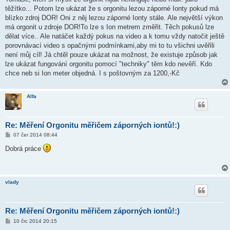
v
těžítko... Potom lze ukázat že s orgonitu lezou záporné Ionty pokud má
e
k
blízko zdroj DOR! Oni z něj lezou záporné Ionty stále. Ale největší výkon
má orgonit u zdroje DOR!To lze s Ion metrem změřit. Těch pokusů lze
dělat více.. Ale natáčet každý pokus na video a k tomu vždy natočit ještě
porovnávací video s opačnými podmínkami,aby mi to tu všichni uvěřili
není můj cíl! Já chtěl pouze ukázat na možnost, že existuje způsob jak
lze ukázat fungování orgonitu pomocí "techniky" těm kdo nevěří. Kdo
chce neb si Ion meter objedná. I s poštovným za 1200,-Kč
Alfa
Re: Měření Orgonitu měřičem záporných iontů!:)
P
07 čer 2014 08:44
ř
í
Dobrá práce
s
p
ě
v
e
vlady
k
Re: Měření Orgonitu měřičem záporných iontů!:)
P
10 črc 2014 20:15
ř