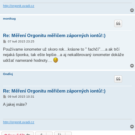
e
k
http://orgonit.uvadi.cz
monikag
Re: Měření Orgonitu měřičem záporných iontů!:)
P
07 kvě 2015 23:25
ř
í
Používame ionometer už skoro rok...krásne to " fachčí"....a ak trčí
s
nejaká šponka, tak ešte lepšie...a aj nekalibrovaný ionometer dokáže
p
ě
udržať namerané hodnoty....
v
e
k
Ondřej
Re: Měření Orgonitu měřičem záporných iontů!:)
P
09 kvě 2015 10:31
ř
í
A jakej máte?
s
p
ě
v
e
http://orgonit.uvadi.cz
k