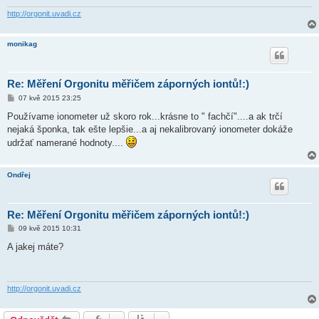
e
k
http://orgonit.uvadi.cz
monikag
Re: Měření Orgonitu měřičem záporných iontů!:)
P
07 kvě 2015 23:25
ř
í
Používame ionometer už skoro rok...krásne to " fachčí"....a ak trčí
s
nejaká šponka, tak ešte lepšie...a aj nekalibrovaný ionometer dokáže
p
ě
udržať namerané hodnoty....
v
e
k
Ondřej
Re: Měření Orgonitu měřičem záporných iontů!:)
P
09 kvě 2015 10:31
ř
í
A jakej máte?
s
p
ě
v
e
http://orgonit.uvadi.cz
k