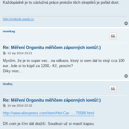
í
Každopádně je to záslužná práce protože těch skeptiků je pořád dost.
s
p
ě
v
e
http://vmiksik.sweb.cz
k
monikag
Re: Měření Orgonitu měřičem záporných iontů!:)
P
12 srp 2014 23:21
ř
í
Myslím, že je to super vec...na odkaze, ktorý si sem dal to stojí cca 100
s
eur...kde si to kúpil za 1200,- Kč, prosím?
p
ě
Díky moc...
v
e
k
Ondřej
Re: Měření Orgonitu měřičem záporných iontů!:)
P
14 srp 2014 22:22
ř
í
http://www.aliexpress.com/item/Hot-Car- ... 75588.html
s
p
ě
DX.com je čím dál dražší. Soudruzi už si mastí kapsu.
v