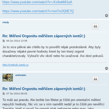
https://www.youtube.com/watch?v=-Kx6wbMI1eA
https://www.youtube.com/watch?v=txeTm2Q0E7Q
vlady
Re: Měření Orgonitu měřičem záporných iontů!:)
P
06 čer 2014 13:59
ř
í
Je to sice pěkné ale chtělo by to prověřit nějak protokolárně. Aby byly
s
dosaženy nějaké pevné hodnoty které by ten který orgonit
p
ě
charakterizovaly. Vyloučit vliv okolí nebo ho uvažovat. Asi dost pokusů.
v
e
k
http://vmiksik.sweb.cz
antistatic
Re: Měření Orgonitu měřičem záporných iontů!:)
P
07 čer 2014 08:03
ř
í
To máš asi pravdu. Ale tenhle Ion Meter je čiště pro orientační měření
s
nejvyšší hodnoty..Nic víc se s ním naměřit nedá! je to čiště pro nevěřící
p
ě
Tomáše, kteří si myslí že orgonit nijak nefunguje nebo max. jako