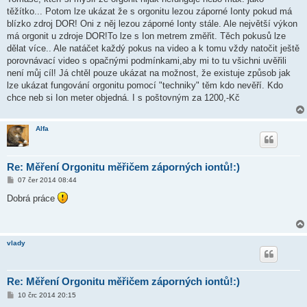
v
těžítko... Potom lze ukázat že s orgonitu lezou záporné Ionty pokud má
e
k
blízko zdroj DOR! Oni z něj lezou záporné Ionty stále. Ale největší výkon
má orgonit u zdroje DOR!To lze s Ion metrem změřit. Těch pokusů lze
dělat více.. Ale natáčet každý pokus na video a k tomu vždy natočit ještě
porovnávací video s opačnými podmínkami,aby mi to tu všichni uvěřili
není můj cíl! Já chtěl pouze ukázat na možnost, že existuje způsob jak
lze ukázat fungování orgonitu pomocí "techniky" těm kdo nevěří. Kdo
chce neb si Ion meter objedná. I s poštovným za 1200,-Kč
Alfa
Re: Měření Orgonitu měřičem záporných iontů!:)
P
07 čer 2014 08:44
ř
í
Dobrá práce
s
p
ě
v
e
vlady
k
Re: Měření Orgonitu měřičem záporných iontů!:)
P
10 črc 2014 20:15
ř