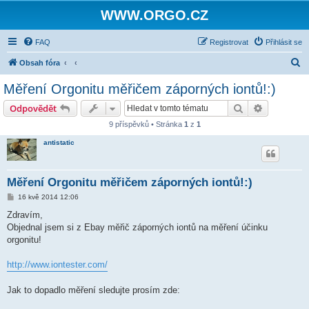
WWW.ORGO.CZ
FAQ
Registrovat
Přihlásit se
H
Obsah fóra
l
Měření Orgonitu měřičem záporných iontů!:)
e
Hledat
Pokročilé 
Odpovědět
d
9 příspěvků • Stránka
1
z
1
a
antistatic
t
Měření Orgonitu měřičem záporných iontů!:)
P
16 kvě 2014 12:06
ř
í
Zdravím,
s
Objednal jsem si z Ebay měřič záporných iontů na měření účinku
p
ě
orgonitu!
v
e
k
http://www.iontester.com/
Jak to dopadlo měření sledujte prosím zde: