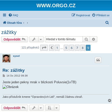
WWW.ORGO.CZ
FAQ
Registrovat
Přihlásit se
H
Obsah fóra
l
zážitky
e
Hledat
Pokročilé 
Odpovědět
d
a
Stránka
9
z
9
1
5
6
7
8
9
Předchozí
121 příspěvků
…
t
sysel
Re: zážitky
P
14 črc 2012 09:36
ř
í
Jeste jeden pekny mrak v blizkosti Poluvsie(1xTB)
s
p
ě
v
e
Jako příslušník kmene "Opravdových Lidí", nemáš žádnou zbraň.
k
Odpovědět