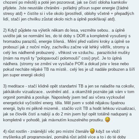
chození po městě) a poté jen pozorovat, jak se čistí obloha kamkoliv
přijdete. Jste neustále chráněni - pořádný přísun super energie (žádné
stresy atd) + čistíte si i vše okolo (prostředí, oblohy včetně + přepadlých
lidí, stačí jen chvilku zůstat okolo nich a úplně pookřávají atd).
2) Když půjdete na výletík někam do lesa, vezměte sebou.. a úplně
uvidíte jak se normální les, do té doby s DOR a kompletně vysušený s
hromadou parazitů, energie šílená.. Mění před vašimi kroky a úplně se
probouzí jak z noční můry, zachvilku začne vát lehký větřík, stromy a
celý les nádherně probuzený.. vlhkost ve vzduchu.. parazitické mušky
(mám na mysli ty "polopavoučí polomouší" cosi) pryč. Je to úplná
nádhera. (stromy se změní ve vysílače POR a dokud jste v lese nebo
pokud necháte nějaké TB na místě.. celý les je už nadále probuzen a šíří
jen super energii okolo)
3) meditace - stačí klidně opět standartní TB a jen se naladíte na cokoliv,
jakkákoliv vizualizace.. uvolnění atd.. a okamžitě poznáte jak vám v tom
orgonit pomáhá a posiluje. Naposledy jsem teď asi včera vyzkoušel
energetické vyčistění energ. těla. Měl jsem v sobě nějakou špatnou
energii, bylo mi pěkně mizerně.. stačilo vzít TB a hodit lehkou vizualizaci,
jak se člověk čistí a nabíjí a do 2 min jsem byl opět totálně nadupaný a
kompletně v pohodě, jak mávnutím kouzelného proutku.
4) růst rostlin - známější věc pro místní čtenáře
když se vloží
myšlenka při programování, pomáhá růst ještě více a to i do té doby