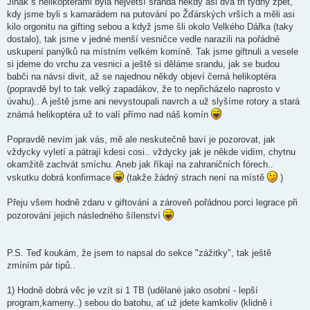
Jinak s helikoptérami byla největší sranda někdy asi dva tři týdny zpět,
kdy jsme byli s kamarádem na putování po Žďárských vrších a měli asi
kilo orgonitu na gifting sebou a když jsme šli okolo Velkého Dářka (taky
dostalo), tak jsme v jedné menší vesničce vedle narazili na pořádné
uskupení panýlků na místním velkém komíně. Tak jsme giftnuli a vesele
si jdeme do vrchu za vesnici a ještě si děláme srandu, jak se budou
babči na návsi divit, až se najednou někdy objeví černá helikoptéra
(popravdě byl to tak velký zapadákov, že to nepřicházelo naprosto v
úvahu).. A ještě jsme ani nevystoupali navrch a už slyšíme rotory a stará
známá helikoptéra už to valí přímo nad náš komín
Popravdě nevím jak vás, mě ale neskutečně baví je pozorovat, jak
vždycky vyletí a pátrají kdesi cosi.. vždycky jak je někde vidím, chytnu
okamžitě zachvát smíchu. Aneb jak říkají na zahraničních fórech..
vskutku dobrá konfirmace
(takže žádný strach není na místě
)
Přeju všem hodně zdaru v giftování a zároveň pořádnou porci legrace při
pozorování jejich následného šílenství
P.S. Teď koukám, že jsem to napsal do sekce "zážitky", tak ještě
zmíním pár tipů..
1) Hodně dobrá věc je vzít si 1 TB (udělané jako osobní - lepší
program,kameny..) sebou do batohu, ať už jdete kamkoliv (klidně i