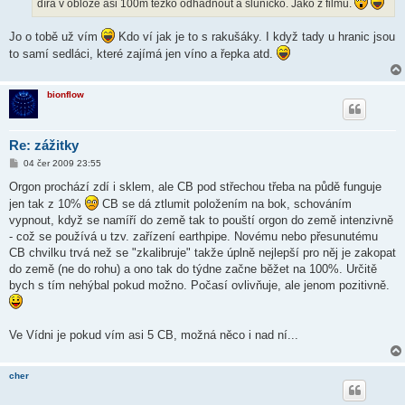
díra v obloze asi 100m těžko odhadnout a sluníčko. Jako z filmu.
Jo o tobě už vím
Kdo ví jak je to s rakušáky. I když tady u hranic jsou
to samí sedláci, které zajímá jen víno a řepka atd.
bionflow
Re: zážitky
P
04 čer 2009 23:55
ř
í
Orgon prochází zdí i sklem, ale CB pod střechou třeba na půdě funguje
s
jen tak z 10%
CB se dá ztlumit položením na bok, schováním
p
ě
vypnout, když se namíří do země tak to pouští orgon do země intenzivně
v
- což se používá u tzv. zařízení earthpipe. Novému nebo přesunutému
e
k
CB chvilku trvá než se "zkalibruje" takže úplně nejlepší pro něj je zakopat
do země (ne do rohu) a ono tak do týdne začne běžet na 100%. Určitě
bych s tím nehýbal pokud možno. Počasí ovlivňuje, ale jenom pozitivně.
Ve Vídni je pokud vím asi 5 CB, možná něco i nad ní...
cher