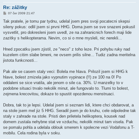
Re: zážitky
P
07 čer 2009 21:47
ř
í
Tak pratele, je tomu par tydnu, udelal jsem pres svoji pocatecni skepsi
s
sileny pokus: odlil jsem si prvni HHG. Doma jsem se sve snazeni pokusil
p
ě
vysvetlit, pro dokresleni jsem uvedl, ze na zahranicnich forech maji lide
v
zazitky s helikopterama. Nevim, co si o mne mysleli, nic nerekli...
e
k
Hned zpocatku jsem zjistil, ze "neco" z toho leze. Pri pohybu ruky nad
kuzelem citim slabe brneni, ne ovsem prilis silne... Tudiz zadna meritelna
jistota funkcnosti...
Pak ale se casem staly veci: Bolela me hlava. Prilozil jsem si HHG k
hlave, bolest zmizela jako vypnutim vypinace (!!) ze 100 na 0! Po
oddaleni se sice vratila, ale jenom o sile ca. 30%. U manzelky to v
podobne situaci trvalo nekolik minut, ale fungovalo to. Tlumi to bolest,
zejmena krecovitou, dokaze to spustit opozdenou menstruaci.
Dobra, tak to je lepsi. Udelal jsem si seznam lidi, ktere chci obdarovat, a
na stole jsem mel jiz 5 HHG. Seradil jsem je do kruhu, cele odpoledne tak
staly v zahrade na stole. Pristi den priletela helikoptera, kousek nad
domem zustala nehybne stat ve vzduchu, nekolik minut tam visela. Pak
se pomalu pohla a udelala oblouk smerem k spolecne vezi Vodafonu a T-
mobilu. Cela rodina byla v soku.