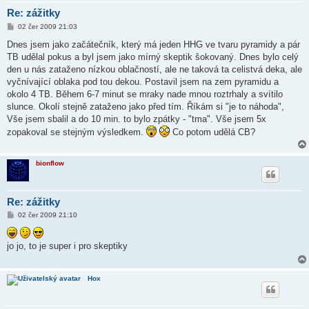
Re: zážitky
P
02 čer 2009 21:03
ř
í
Dnes jsem jako začátečník, který má jeden HHG ve tvaru pyramidy a pár
s
TB udělal pokus a byl jsem jako mírný skeptik šokovaný. Dnes bylo celý
p
ě
den u nás zataženo nízkou oblačností, ale ne taková ta celistvá deka, ale
v
vyčnívající oblaka pod tou dekou. Postavil jsem na zem pyramidu a
e
k
okolo 4 TB. Během 6-7 minut se mraky nade mnou roztrhaly a svítilo
slunce. Okolí stejně zataženo jako před tím. Říkám si "je to náhoda",
Vše jsem sbalil a do 10 min. to bylo zpátky - "tma". Vše jsem 5x
zopakoval se stejným výsledkem.
Co potom udělá CB?
bionflow
Re: zážitky
P
02 čer 2009 21:10
ř
í
s
jo jo, to je super i pro skeptiky
p
ě
v
e
Hox
k