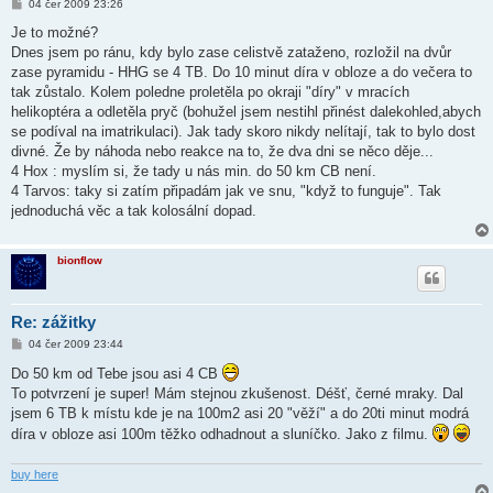
P
04 čer 2009 23:26
ř
í
Je to možné?
s
Dnes jsem po ránu, kdy bylo zase celistvě zataženo, rozložil na dvůr
p
ě
zase pyramidu - HHG se 4 TB. Do 10 minut díra v obloze a do večera to
v
tak zůstalo. Kolem poledne proletěla po okraji "díry" v mracích
e
k
helikoptéra a odletěla pryč (bohužel jsem nestihl přinést dalekohled,abych
se podíval na imatrikulaci). Jak tady skoro nikdy nelítají, tak to bylo dost
divné. Že by náhoda nebo reakce na to, že dva dni se něco děje...
4 Hox : myslím si, že tady u nás min. do 50 km CB není.
4 Tarvos: taky si zatím připadám jak ve snu, "když to funguje". Tak
jednoduchá věc a tak kolosální dopad.
bionflow
Re: zážitky
P
04 čer 2009 23:44
ř
í
Do 50 km od Tebe jsou asi 4 CB
s
To potvrzení je super! Mám stejnou zkušenost. Déšť, černé mraky. Dal
p
ě
jsem 6 TB k místu kde je na 100m2 asi 20 "věží" a do 20ti minut modrá
v
díra v obloze asi 100m těžko odhadnout a sluníčko. Jako z filmu.
e
k
buy here