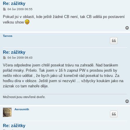
Re: zážitky
P
04 čer 2009 06:55
ř
í
Pokud jsi v oblasti, kde ještě žádné CB není, tak CB udělá po postavení
s
velkou show
p
ě
v
e
Tarvos
k
Re: zážitky
P
04 čer 2009 08:43
ř
í
Včera odpoledne jsem chtěl posekat trávu na zahradě. Nad barákem
s
pořád mraky. Pršelo. Tak jsem v 16 h zapnul PW s prosbou jestli by
p
ě
nešlo něco udělat , že bych jako už konečně rád posekal tu trávu. Za
v
hoďku díra v obloze. Ještě jsem si nezvykl ... vždycky koukám jako na
e
k
zázrak co tam nahoře děje.
Možnosti jsou otevřené dveře.
Aerosmith
Re: zážitky