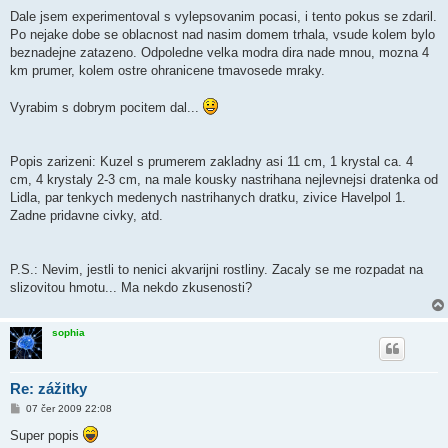
Dale jsem experimentoval s vylepsovanim pocasi, i tento pokus se zdaril.
Po nejake dobe se oblacnost nad nasim domem trhala, vsude kolem bylo
beznadejne zatazeno. Odpoledne velka modra dira nade mnou, mozna 4
km prumer, kolem ostre ohranicene tmavosede mraky.
Vyrabim s dobrym pocitem dal...
Popis zarizeni: Kuzel s prumerem zakladny asi 11 cm, 1 krystal ca. 4
cm, 4 krystaly 2-3 cm, na male kousky nastrihana nejlevnejsi dratenka od
Lidla, par tenkych medenych nastrihanych dratku, zivice Havelpol 1.
Zadne pridavne civky, atd.
P.S.: Nevim, jestli to nenici akvarijni rostliny. Zacaly se me rozpadat na
slizovitou hmotu... Ma nekdo zkusenosti?
sophia
Re: zážitky
P
07 čer 2009 22:08
ř
í
Super popis
s