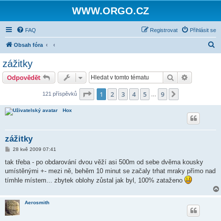
WWW.ORGO.CZ
FAQ
Registrovat
Přihlásit se
H
Obsah fóra
l
zážitky
e
Hledat
Pokročilé 
Odpovědět
d
a
Stránka
1
z
9
1
2
3
4
5
9
Další
121 příspěvků
…
t
Hox
zážitky
P
28 kvě 2009 07:41
ř
í
tak třeba - po obdarování dvou věží asi 500m od sebe dvěma kousky
s
umístěnými +- mezi ně, behěm 10 minut se začaly trhat mraky přímo nad
p
ě
tímhle místem... zbytek oblohy zůstal jak byl, 100% zataženo
v
e
k
Aerosmith