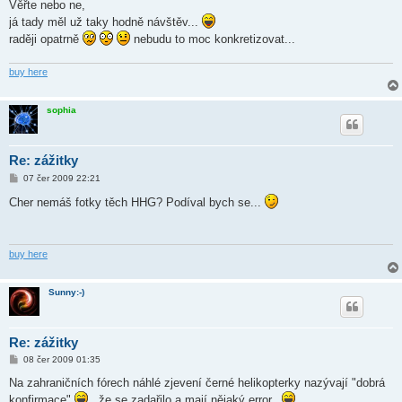
Věřte nebo ne,
p
ě
já tady měl už taky hodně návštěv...
v
raději opatrně
nebudu to moc konkretizovat...
e
k
buy here
sophia
Re: zážitky
P
07 čer 2009 22:21
ř
í
Cher nemáš fotky těch HHG? Podíval bych se...
s
p
ě
v
e
buy here
k
Sunny:-)
Re: zážitky
P
08 čer 2009 01:35
ř
í
Na zahraničních fórech náhlé zjevení černé helikopterky nazývají "dobrá
s
konfirmace"
..že se zadařilo a mají nějaký error..
p