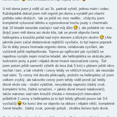
ě
v
U mě doma jsem ji viděl už asi 3x, parkrát vyfotil, jednou mám i video..
e
k
Každopádně dokud jsem měl orgonit jen doma a vyraběl pro vlastní
potřebu nebo druhých.. tak se ještě nic moc nedělo.. vždycky jsem
kompletně vyluxoval oblohu a vyprovokoval trochu joudy s chemtrails
(tak 10 letadel neustále stačející nad můj dům
), ale pořádně nic moc..
(když jsem měl doma asi okolo kila, tak se prvně objevila černá
helikoptéra a kroužila pořád nad mým domem a blízkým okolím
) Ale
jakmile jsem začal obdarovávat nejbližší vysílače, to byl teprve poprask.
Do té doby pouze hromada orgonitu doma, oslabovala vysílání, ale
vyloženě ještě nepřepólovala. Teprve po ogiftování pár vysíláčů se
najednou vyrojilo nejen mračna letadel, ale helikoptérka se ukázala jako
lusknutím prsty a poté i nějaké divné tmavé neoznačené cesny.. Šel
jsem potom ještě namenší výletík do lesa (tak 5 km) s plánem ještě něco
nechat i tam, a tak vrtulník i cesny letály ve větších kruzích, ale neustále
nad námi. Ty cesny mě docela překvapily, protože na helikoptéry už jsem
celkem zvyklý, ale takovéto cesny jsem tehdy viděl prvně (ač letěly
těsně okolo nás - skalní vyběžek, nevydávaly naprosto žádný zvuk..
kompletní ticho, žádné označení, + jakési divné tmavé nalakování),
takže nakonec nad nám kroužili zhruba v minutových intervalech
průběžně 2 cesny a helikoptéra (a to byli tehdy giftnuté pouze tak 3-6
vysílačů)
Ke konci dne se objevilo na obloze i nějaké větší, kompletně
černé letadlo.. žádný zvuk, pomalý pohyb.. zkrátka řečeno bylo divné.