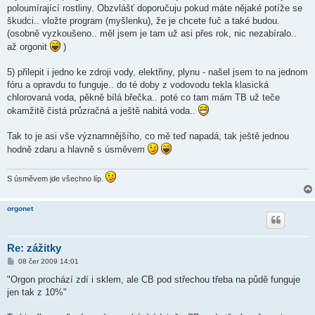
poloumírající rostliny. Obzvlášť doporučuju pokud máte nějaké potíže se
škudci.. vložte program (myšlenku), že je chcete fuč a také budou.
(osobně vyzkoušeno.. měl jsem je tam už asi přes rok, nic nezabíralo..
až orgonit
)
5) přilepit i jedno ke zdroji vody, elektřiny, plynu - našel jsem to na jednom
fóru a opravdu to funguje.. do té doby z vodovodu tekla klasická
chlorovaná voda, pěkně bílá břečka.. poté co tam mám TB už teče
okamžitě čistá průzračná a ještě nabitá voda..
Tak to je asi vše významnějšího, co mě teď napadá, tak ještě jednou
hodně zdaru a hlavně s úsměvem
S úsměvem jde všechno líp.
orgonet
Re: zážitky
P
08 čer 2009 14:01
ř
í
"Orgon prochází zdí i sklem, ale CB pod střechou třeba na půdě funguje
s
jen tak z 10%"
p
ě
v