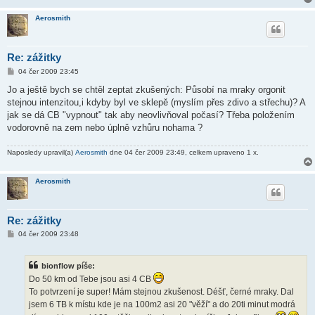
Aerosmith
Re: zážitky
P
04 čer 2009 23:45
ř
í
Jo a ještě bych se chtěl zeptat zkušených: Působí na mraky orgonit
s
stejnou intenzitou,i kdyby byl ve sklepě (myslím přes zdivo a střechu)? A
p
ě
jak se dá CB "vypnout" tak aby neovlivňoval počasí? Třeba položením
v
vodorovně na zem nebo úplně vzhůru nohama ?
e
k
Naposledy upravil(a)
Aerosmith
dne 04 čer 2009 23:49, celkem upraveno 1 x.
Aerosmith
Re: zážitky
P
04 čer 2009 23:48
ř
í
s
bionflow píše:
p
ě
Do 50 km od Tebe jsou asi 4 CB
v
To potvrzení je super! Mám stejnou zkušenost. Déšť, černé mraky. Dal
e
k
jsem 6 TB k místu kde je na 100m2 asi 20 "věží" a do 20ti minut modrá