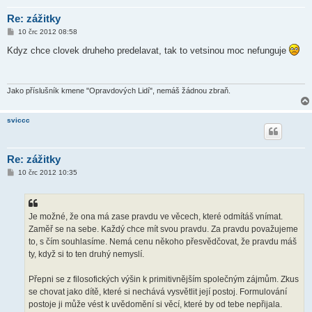
Re: zážitky
P
10 črc 2012 08:58
ř
í
Kdyz chce clovek druheho predelavat, tak to vetsinou moc nefunguje
s
p
ě
v
e
Jako příslušník kmene "Opravdových Lidí", nemáš žádnou zbraň.
k
sviccc
Re: zážitky
P
10 črc 2012 10:35
ř
í
s
p
ě
Je možné, že ona má zase pravdu ve věcech, které odmítáš vnímat.
v
Zaměř se na sebe. Každý chce mít svou pravdu. Za pravdu považujeme
e
k
to, s čím souhlasíme. Nemá cenu někoho přesvědčovat, že pravdu máš
ty, když si to ten druhý nemyslí.
Přepni se z filosofických výšin k primitivnějším společným zájmům. Zkus
se chovat jako dítě, které si nechává vysvětlit její postoj. Formulování
postoje ji může vést k uvědomění si věcí, které by od tebe nepřijala.