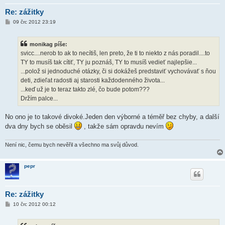
Re: zážitky
P
09 črc 2012 23:19
ř
í
s
monikag píše:
p
ě
svicc....nerob to ak to necítiš, len preto, že ti to niekto z nás poradil....to
v
TY to musíš tak cítiť, TY ju poznáš, TY to musíš vedieť najlepšie...
e
k
...polož si jednoduché otázky, či si dokážeš predstaviť vychovávať s ňou
deti, zdieľat radosti aj starosti každodenného života...
...keď už je to teraz takto zlé, čo bude potom???
Držím palce...
No ono je to takové divoké.Jeden den výborné a téměř bez chyby, a další
dva dny bych se oběsil
, takže sám opravdu nevím
Není nic, čemu bych nevěřil a všechno ma svůj důvod.
pepr
Re: zážitky
P
10 črc 2012 00:12
ř
í
s