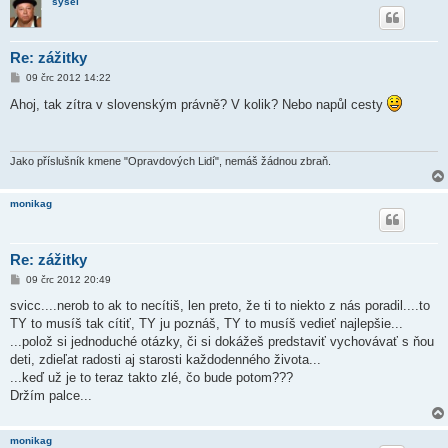
sysel
Re: zážitky
P
09 črc 2012 14:22
ř
í
Ahoj, tak zítra v slovenským právně? V kolik? Nebo napůl cesty
s
p
ě
v
e
Jako příslušník kmene "Opravdových Lidí", nemáš žádnou zbraň.
k
monikag
Re: zážitky
P
09 črc 2012 20:49
ř
í
svicc....nerob to ak to necítiš, len preto, že ti to niekto z nás poradil....to
s
TY to musíš tak cítiť, TY ju poznáš, TY to musíš vedieť najlepšie...
p
ě
...polož si jednoduché otázky, či si dokážeš predstaviť vychovávať s ňou
v
deti, zdieľat radosti aj starosti každodenného života...
e
k
...keď už je to teraz takto zlé, čo bude potom???
Držím palce...
monikag