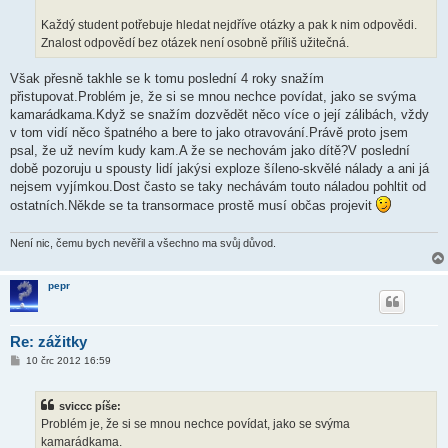
Každý student potřebuje hledat nejdříve otázky a pak k nim odpovědi.
Znalost odpovědí bez otázek není osobně příliš užitečná.
Však přesně takhle se k tomu poslední 4 roky snažím
přistupovat.Problém je, že si se mnou nechce povídat, jako se svýma
kamarádkama.Když se snažím dozvědět něco více o její zálibách, vždy
v tom vidí něco špatného a bere to jako otravování.Právě proto jsem
psal, že už nevím kudy kam.A že se nechovám jako dítě?V poslední
době pozoruju u spousty lidí jakýsi exploze šíleno-skvělé nálady a ani já
nejsem vyjímkou.Dost často se taky nechávám touto náladou pohltit od
ostatních.Někde se ta transormace prostě musí občas projevit
Není nic, čemu bych nevěřil a všechno ma svůj důvod.
pepr
Re: zážitky
P
10 črc 2012 16:59
ř
í
s
sviccc píše:
p
ě
Problém je, že si se mnou nechce povídat, jako se svýma
v
kamarádkama.
e