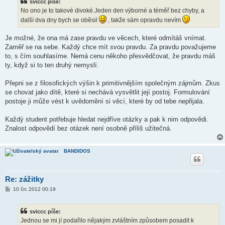
sviccc píše:
p
ě
No ono je to takové divoké.Jeden den výborné a téměř bez chyby, a
v
další dva dny bych se oběsil
, takže sám opravdu nevím
e
k
Je možné, že ona má zase pravdu ve věcech, které odmítáš vnímat.
Zaměř se na sebe. Každý chce mít
svou
pravdu. Za pravdu považujeme
to, s čím souhlasíme. Nemá cenu někoho přesvědčovat, že pravdu máš
ty, když si to ten druhý nemyslí.
Přepni se z filosofických výšin k primitivnějším společným zájmům. Zkus
se chovat jako dítě, které si nechává vysvětlit její postoj. Formulování
postoje ji může vést k uvědomění si věcí, které by od tebe nepřijala.
Každý student potřebuje hledat nejdříve otázky a pak k nim odpovědi.
Znalost odpovědí bez otázek není osobně příliš užitečná.
BANDIDOS
Re: zážitky
P
10 črc 2012 00:19
ř
í
s
sviccc píše:
p
ě
Jednou se mi jí podařilo nějakým zvláštním způsobem posadit k
v