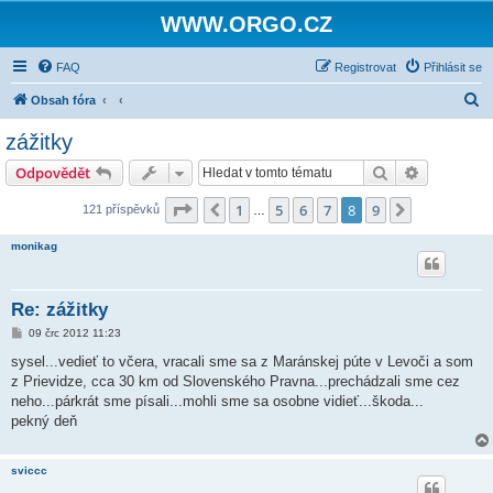
WWW.ORGO.CZ
FAQ
Registrovat
Přihlásit se
H
Obsah fóra
l
zážitky
e
Hledat
Pokročilé 
Odpovědět
d
a
Stránka
8
z
9
1
5
6
7
8
9
Předchozí
Další
121 příspěvků
…
t
monikag
Re: zážitky
P
09 črc 2012 11:23
ř
í
sysel...vedieť to včera, vracali sme sa z Maránskej púte v Levoči a som
s
z Prievidze, cca 30 km od Slovenského Pravna...prechádzali sme cez
p
ě
neho...párkrát sme písali...mohli sme sa osobne vidieť...škoda...
v
pekný deň
e
k
sviccc