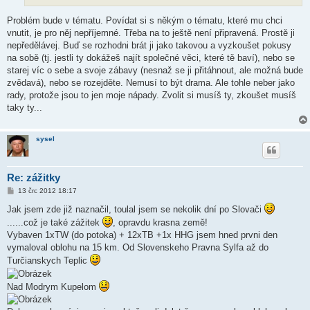
k
Problém bude v tématu. Povídat si s někým o tématu, které mu chci
vnutit, je pro něj nepříjemné. Třeba na to ještě není připravená. Prostě ji
nepředělávej. Buď se rozhodni brát ji jako takovou a vyzkoušet pokusy
na sobě (tj. jestli ty dokážeš najít společné věci, které tě baví), nebo se
starej víc o sebe a svoje zábavy (nesnaž se ji přitáhnout, ale možná bude
zvědavá), nebo se rozejděte. Nemusí to být drama. Ale tohle neber jako
rady, protože jsou to jen moje nápady. Zvolit si musíš ty, zkoušet musíš
taky ty...
sysel
Re: zážitky
P
13 črc 2012 18:17
ř
í
Jak jsem zde již naznačil, toulal jsem se nekolik dní po Slovači
s
......což je také zážitek
, opravdu krasna země!
p
ě
Vybaven 1xTW (do potoka) + 12xTB +1x HHG jsem hned prvni den
v
vymaloval oblohu na 15 km. Od Slovenskeho Pravna Sylfa až do
e
k
Turčianskych Teplic
Nad Modrym Kupelom