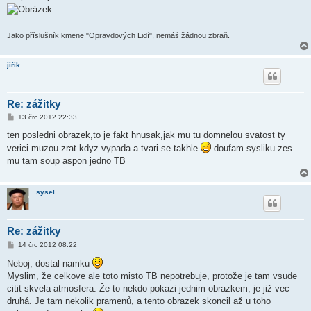
Jako příslušník kmene "Opravdových Lidí", nemáš žádnou zbraň.
jiřík
Re: zážitky
P
13 črc 2012 22:33
ř
í
ten posledni obrazek,to je fakt hnusak,jak mu tu domnelou svatost ty
s
verici muzou zrat kdyz vypada a tvari se takhle
doufam sysliku zes
p
ě
mu tam soup aspon jedno TB
v
e
k
sysel
Re: zážitky
P
14 črc 2012 08:22
ř
í
Neboj, dostal namku
s
Myslim, že celkove ale toto misto TB nepotrebuje, protože je tam vsude
p
ě
citit skvela atmosfera. Že to nekdo pokazi jednim obrazkem, je již vec
v
druhá. Je tam nekolik pramenů, a tento obrazek skoncil až u toho
e
k