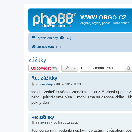
WWW.ORGO.CZ
orgonit, orgon, počasí, konspirace...
Rychlé odkazy
FAQ
Obsah fóra
zážitky
Odpovědět
Re: zážitky
P
od
monikag
»
09 črc 2012 11:23
ř
í
sysel...vedieť to včera, vracali sme sa z Maránskej púte
s
neho...párkrát sme písali...mohli sme sa osobne vidieť...šk
p
ě
pekný deň
v
e
k
Re: zážitky
P
od
sviccc
»
09 črc 2012 12:22
ř
í
Jednou se mi jí podařilo nějakým zvláštním způsobem posad