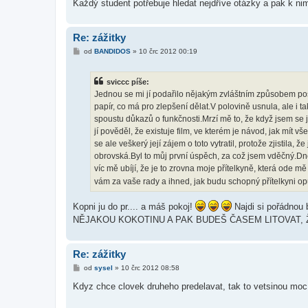
Každý student potřebuje hledat nejdříve otázky a pak k ni
Re: zážitky
P
od
BANDIDOS
»
10 črc 2012 00:19
ř
í
s
sviccc píše:
p
ě
Jednou se mi jí podařilo nějakým zvláštním způsobem posa
v
papír, co má pro zlepšení dělat.V polovině usnula, ale i t
e
k
spoustu důkazů o funkčnosti.Mrzí mě to, že když jsem se 
jí pověděl, že existuje film, ve kterém je návod, jak mít v
se ale veškerý její zájem o toto vytratil, protože zjistila, 
obrovská.Byl to můj první úspěch, za což jsem vděčný.Dn
víc mě ubíjí, že je to zrovna moje přítelkyně, která ode m
vám za vaše rady a ihned, jak budu schopný přítelkyni opu
Kopni ju do pr.... a máš pokoj!
Najdi si pořádnou 
NĚJAKOU KOKOTINU A PAK BUDEŠ ČASEM LITOVAT, 
Re: zážitky
P
od
sysel
»
10 črc 2012 08:58
ř
í
Kdyz chce clovek druheho predelavat, tak to vetsinou mo
s
p