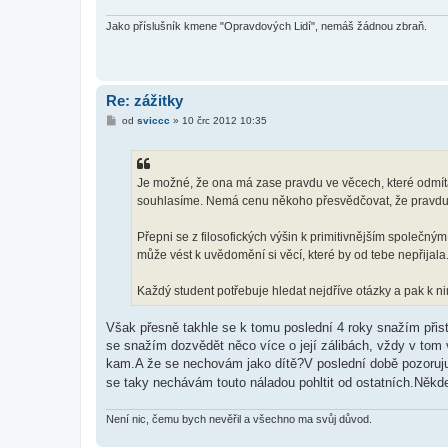
ě
v
e
Jako příslušník kmene "Opravdových Lidí", nemáš žádnou zbraň.
k
Re: zážitky
P
od
sviccc
»
10 črc 2012 10:35
ř
í
s
p
ě
Je možné, že ona má zase pravdu ve věcech, které odmít
v
souhlasíme. Nemá cenu někoho přesvědčovat, že pravdu má
e
k
Přepni se z filosofických výšin k primitivnějším společným 
může vést k uvědomění si věcí, které by od tebe nepřijala
Každý student potřebuje hledat nejdříve otázky a pak k n
Však přesně takhle se k tomu poslední 4 roky snažím při
se snažím dozvědět něco více o její zálibách, vždy v tom 
kam.A že se nechovám jako dítě?V poslední době pozoruju 
se taky nechávám touto náladou pohltit od ostatních.Někd
Není nic, čemu bych nevěřil a všechno ma svůj důvod.