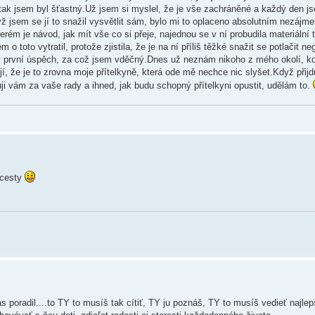
i tak jsem byl šťastný.Už jsem si myslel, že je vše zachráněné a každý den js
ž jsem se jí to snažil vysvětlit sám, bylo mi to oplaceno absolutním nezájm
erém je návod, jak mít vše co si přeje, najednou se v ní probudila materiální 
o toto vytratil, protože zjistila, že je na ní příliš těžké snažit se potlačit ne
ůj první úspěch, za což jsem vděčný.Dnes už neznám nikoho z mého okolí, k
jí, že je to zrovna moje přítelkyně, která ode mě nechce nic slyšet.Když přijd
ji vám za vaše rady a ihned, jak budu schopný přítelkyni opustit, udělám to.
 cesty
 nás poradil....to TY to musíš tak cítiť, TY ju poznáš, TY to musíš vedieť najlepš