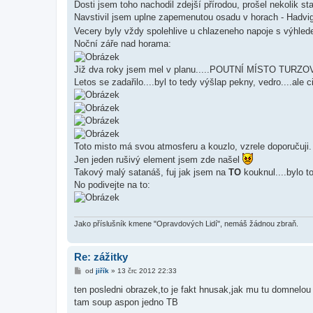
Dosti jsem toho nachodil zdejší přírodou, prošel nekolik 
Navstivil jsem uplne zapemenutou osadu v horach - Hadvi
Vecery byly vždy spolehlive u chlazeneho napoje s výhl
Noční záře nad horama:
Již dva roky jsem mel v planu.....POUTNÍ MÍSTO TURZ
Letos se zadařilo....byl to tedy výšlap pekny, vedro....ale 
Toto misto má svou atmosferu a kouzlo, vzrele doporučuji.
Jen jeden rušivý element jsem zde našel
Takový malý satanáš, fuj jak jsem na
TO
kouknul....bylo t
No podivejte na to:
Jako příslušník kmene "Opravdových Lidí", nemáš žádnou zbraň.
Re: zážitky
P
od
jiřík
»
13 črc 2012 22:33
ř
í
ten posledni obrazek,to je fakt hnusak,jak mu tu domnelou 
s
tam soup aspon jedno TB
p
ě