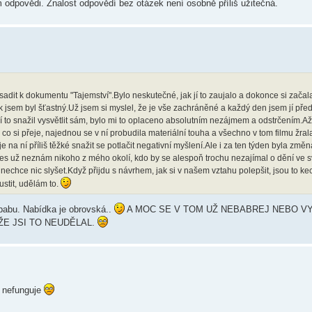
m odpovědi. Znalost odpovědí bez otázek není osobně příliš užitečná.
dit k dokumentu "Tajemství".Bylo neskutečné, jak jí to zaujalo a dokonce si začal
ak jsem byl šťastný.Už jsem si myslel, že je vše zachráněné a každý den jsem jí pře
jí to snažil vysvětlit sám, bylo mi to oplaceno absolutním nezájmem a odstrčením.A
še co si přeje, najednou se v ní probudila materiální touha a všechno v tom filmu žra
že je na ní příliš těžké snažit se potlačit negativní myšlení.Ale i za ten týden byla změn
es už neznám nikoho z mého okolí, kdo by se alespoň trochu nezajímal o dění ve sv
ě nechce nic slyšet.Když přijdu s návrhem, jak si v našem vztahu polepšit, jsou to ke
stit, udělám to.
babu. Nabídka je obrovská..
A MOC SE V TOM UŽ NEBABREJ NEBO V
ŽE JSI TO NEUDĚLAL.
c nefunguje