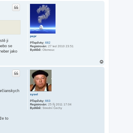
h
o
r
u
pepr
tě ji
Příspěvky:
682
 nebo se
Registrován:
27 led 2010 23:51
Bydliště:
Olomouc
neber jako
N
a
h
o
r
u
určianskych
sysel
Příspěvky:
663
Registrován:
25 říj 2011 17:04
Bydliště:
Strední Čechy
že to