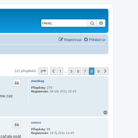
Hledat
Pokročilé hledání
Registrovat
Přihlásit se
Stránka
8
z
9
1
5
6
7
8
9
Předchozí
Další
121 příspěvků
…
monikag
Příspěvky:
275
Registrován:
06 bře 2011 20:43
sme cez
N
a
h
sviccc
o
r
Příspěvky:
85
Registrován:
16 říj 2011 14:45
u
 začala psát