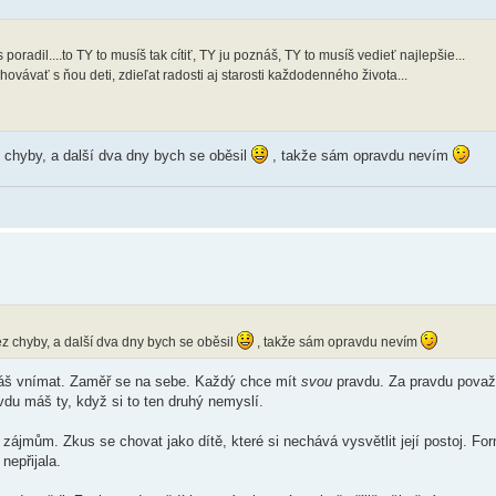
nás poradil....to TY to musíš tak cítiť, TY ju poznáš, TY to musíš vedieť najlepšie...
hovávať s ňou deti, zdieľat radosti aj starosti každodenného života...
 chyby, a další dva dny bych se oběsil
, takže sám opravdu nevím
z chyby, a další dva dny bych se oběsil
, takže sám opravdu nevím
áš vnímat. Zaměř se na sebe. Každý chce mít
svou
pravdu. Za pravdu považ
u máš ty, když si to ten druhý nemyslí.
 zájmům. Zkus se chovat jako dítě, které si nechává vysvětlit její postoj. Fo
nepřijala.