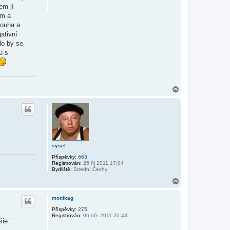
em jí
em a
touha a
gativní
do by se
u s
N
a
h
o
r
u
sysel
Příspěvky:
663
Registrován:
25 říj 2011 17:04
Bydliště:
Strední Čechy
N
a
h
monikag
o
r
Příspěvky:
275
Registrován:
06 bře 2011 20:43
u
ie...