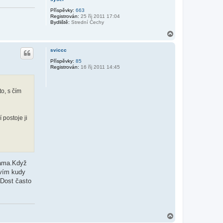
Příspěvky:
663
Registrován:
25 říj 2011 17:04
Bydliště:
Strední Čechy
N
a
h
sviccc
o
r
Příspěvky:
85
Registrován:
16 říj 2011 14:45
u
o, s čím
 postoje ji
kama.Když
evím kudy
.Dost často
N
a