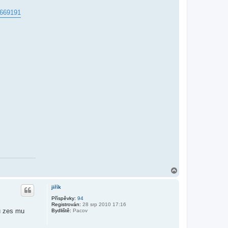
=669191
N
a
h
jiřík
o
r
Příspěvky:
94
Registrován:
28 srp 2010 17:16
u
u zes mu
Bydliště:
Pacov