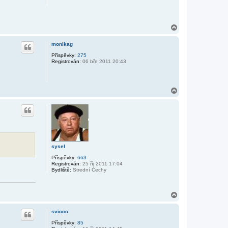
N
a
h
monikag
o
r
Příspěvky:
275
Registrován:
06 bře 2011 20:43
u
N
a
h
o
r
u
sysel
Příspěvky:
663
Registrován:
25 říj 2011 17:04
Bydliště:
Strední Čechy
N
a
h
sviccc
o
r
Příspěvky:
85