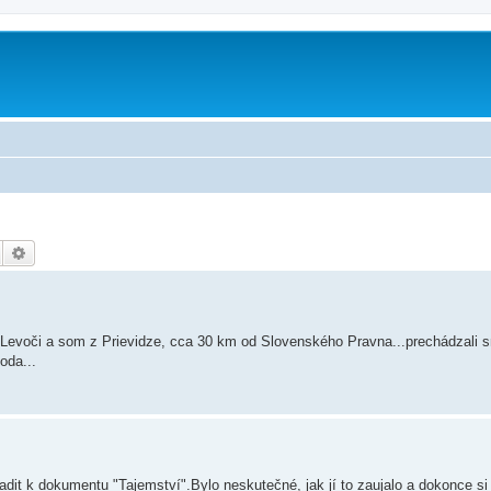
Hledat
Pokročilé hledání
 v Levoči a som z Prievidze, cca 30 km od Slovenského Pravna...prechádzali 
oda...
it k dokumentu "Tajemství".Bylo neskutečné, jak jí to zaujalo a dokonce si