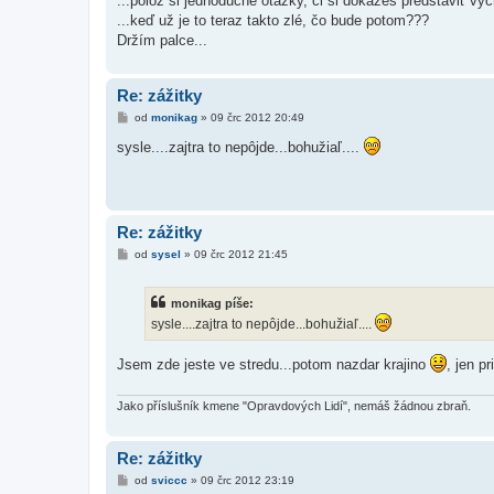
...polož si jednoduché otázky, či si dokážeš predstaviť vyc
p
ě
...keď už je to teraz takto zlé, čo bude potom???
v
Držím palce...
e
k
Re: zážitky
P
od
monikag
»
09 črc 2012 20:49
ř
í
sysle....zajtra to nepôjde...bohužiaľ....
s
p
ě
v
e
k
Re: zážitky
P
od
sysel
»
09 črc 2012 21:45
ř
í
s
monikag píše:
p
ě
sysle....zajtra to nepôjde...bohužiaľ....
v
e
k
Jsem zde jeste ve stredu...potom nazdar krajino
, jen p
Jako příslušník kmene "Opravdových Lidí", nemáš žádnou zbraň.
Re: zážitky
P
od
sviccc
»
09 črc 2012 23:19
ř