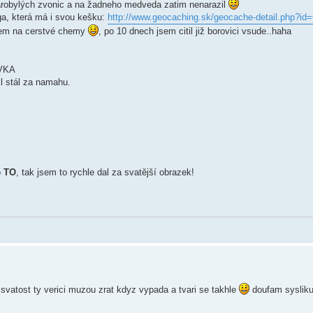
starobylých zvonic a na žadneho medveda zatim nenarazil
ga, která má i svou kešku:
http://www.geocaching.sk/geocache-detail.php?id
edem na cerstvé chemy
, po 10 dnech jsem citil již borovici vsude..haha
OVKA
cil stál za namahu.
o
TO
, tak jsem to rychle dal za svatější obrazek!
svatost ty verici muzou zrat kdyz vypada a tvari se takhle
doufam syslik