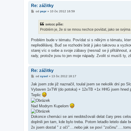
Re: zážitky
P
od
pepr
»
10 črc 2012 16:59
ř
í
s
sviccc píše:
p
ě
Problém je, že si se mnou nechce povídat, jako se svý
v
e
k
Problém bude v tématu. Povídat si s někým o tématu, které 
nepředělávej. Buď se rozhodni brát ji jako takovou a vyzkou
starej víc o sebe a svoje zábavy (nesnaž se ji přitáhnout,
rady, protože jsou to jen moje nápady. Zvolit si musíš ty, z
Re: zážitky
P
od
sysel
»
13 črc 2012 18:17
ř
í
Jak jsem zde již naznačil, toulal jsem se nekolik dní po S
s
Vybaven 1xTW (do potoka) + 12xTB +1x HHG jsem hned pr
p
ě
Teplic
v
e
k
Nad Modrym Kupelom
Dokonce chemáci se ani neobtežovali delat čary pres celou 
doplnili jen tam, kde bylo treba. Potom letadlo letelo dale b
2x jsem dostal " z očí"....nebo jak se poví "zočinu".....to