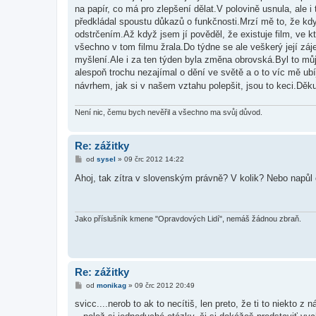
s
na papír, co má pro zlepšení dělat.V polovině usnula, ale 
p
ě
předkládal spoustu důkazů o funkčnosti.Mrzí mě to, že kdy
v
odstrčením.Až když jsem jí pověděl, že existuje film, ve kt
e
k
všechno v tom filmu žrala.Do týdne se ale veškerý její zájem 
myšlení.Ale i za ten týden byla změna obrovská.Byl to m
alespoň trochu nezajímal o dění ve světě a o to víc mě ubí
návrhem, jak si v našem vztahu polepšit, jsou to keci.Děku
Není nic, čemu bych nevěřil a všechno ma svůj důvod.
Re: zážitky
P
od
sysel
»
09 črc 2012 14:22
ř
í
Ahoj, tak zítra v slovenským právně? V kolik? Nebo napůl
s
p
ě
v
e
Jako příslušník kmene "Opravdových Lidí", nemáš žádnou zbraň.
k
Re: zážitky
P
od
monikag
»
09 črc 2012 20:49
ř
í
svicc....nerob to ak to necítiš, len preto, že ti to niekto z
s