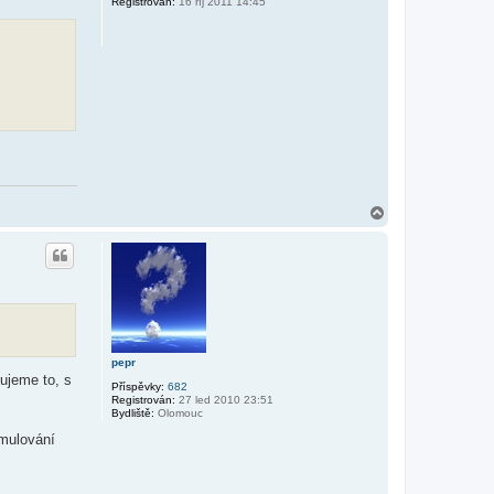
Registrován:
16 říj 2011 14:45
u
N
a
h
o
r
u
pepr
ujeme to, s
Příspěvky:
682
Registrován:
27 led 2010 23:51
Bydliště:
Olomouc
rmulování