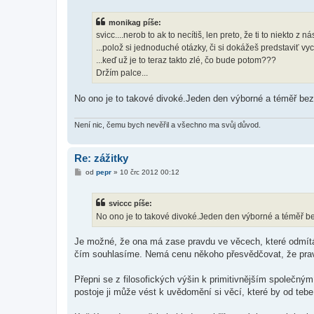
í
s
monikag píše:
p
ě
svicc....nerob to ak to necítiš, len preto, že ti to niekto z 
v
...polož si jednoduché otázky, či si dokážeš predstaviť vyc
e
k
...keď už je to teraz takto zlé, čo bude potom???
Držím palce...
No ono je to takové divoké.Jeden den výborné a téměř bez
Není nic, čemu bych nevěřil a všechno ma svůj důvod.
Re: zážitky
P
od
pepr
»
10 črc 2012 00:12
ř
í
s
sviccc píše:
p
ě
No ono je to takové divoké.Jeden den výborné a téměř be
v
e
k
Je možné, že ona má zase pravdu ve věcech, které odmít
čím souhlasíme. Nemá cenu někoho přesvědčovat, že pravd
Přepni se z filosofických výšin k primitivnějším společným
postoje ji může vést k uvědomění si věcí, které by od tebe 