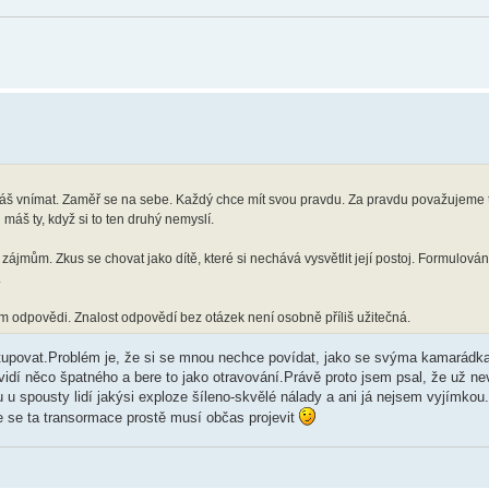
áš vnímat. Zaměř se na sebe. Každý chce mít svou pravdu. Za pravdu považujeme t
š ty, když si to ten druhý nemyslí.
zájmům. Zkus se chovat jako dítě, které si nechává vysvětlit její postoj. Formulování
.
im odpovědi. Znalost odpovědí bez otázek není osobně příliš užitečná.
stupovat.Problém je, že si se mnou nechce povídat, jako se svýma kamarád
vidí něco špatného a bere to jako otravování.Právě proto jsem psal, že už n
u spousty lidí jakýsi exploze šíleno-skvělé nálady a ani já nejsem vyjímkou
e se ta transormace prostě musí občas projevit