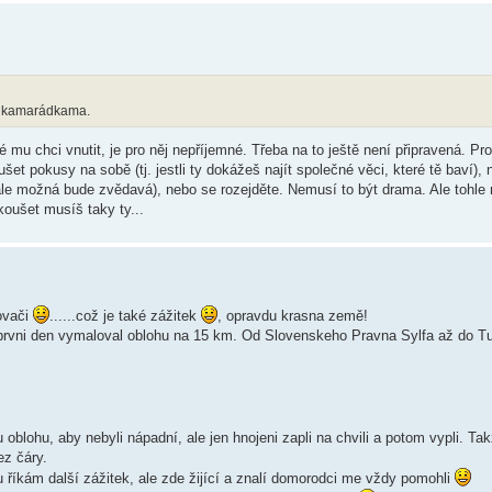
ma kamarádkama.
mu chci vnutit, je pro něj nepříjemné. Třeba na to ještě není připravená. Pros
šet pokusy na sobě (tj. jestli ty dokážeš najít společné věci, které tě baví),
 ale možná bude zvědavá), nebo se rozejděte. Nemusí to být drama. Ale tohle 
koušet musíš taky ty...
lovači
......což je také zážitek
, opravdu krasna země!
vni den vymaloval oblohu na 15 km. Od Slovenskeho Pravna Sylfa až do T
oblohu, aby nebyli nápadní, ale jen hnojeni zapli na chvili a potom vypli. Tak
ez čáry.
mu říkám další zážitek, ale zde žijící a znalí domorodci me vždy pomohli