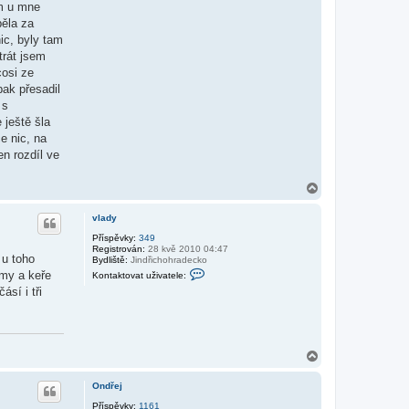
ám u mne
pěla za
ic, byly tam
trát jsem
cosi ze
pak přesadil
 s
 ještě šla
e nic, na
en rozdíl ve
N
a
h
vlady
o
r
Příspěvky:
349
Registrován:
28 kvě 2010 04:47
u
 u toho
Bydliště:
Jindřichohradecko
K
omy a keře
Kontaktovat uživatele:
o
sí i tři
n
t
a
k
t
o
N
v
a
a
t
h
Ondřej
u
o
ž
r
Příspěvky:
1161