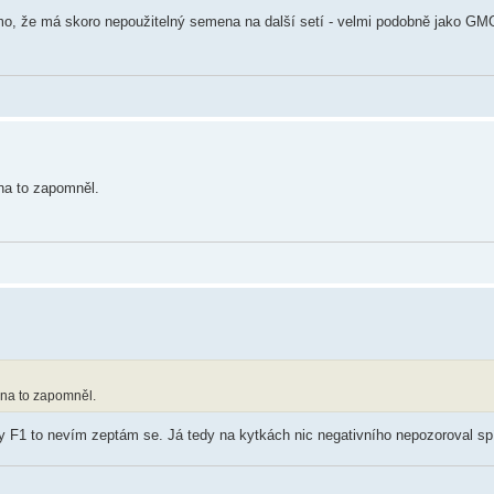
, že má skoro nepoužitelný semena na další setí - velmi podobně jako GMO
na to zapomněl.
 na to zapomněl.
 byly F1 to nevím zeptám se. Já tedy na kytkách nic negativního nepozoroval s