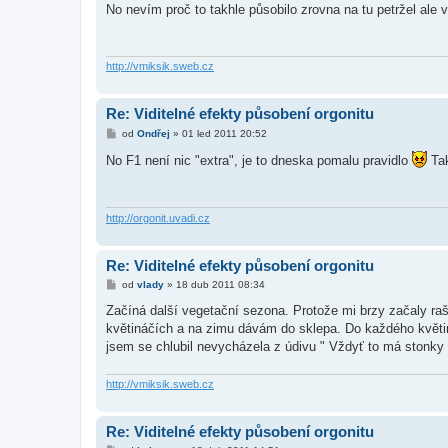
í
No nevím proč to takhle působilo zrovna na tu petržel ale v
s
p
ě
v
e
http://vmiksik.sweb.cz
k
Re: Viditelné efekty působení orgonitu
P
od
Ondřej
»
01 led 2011 20:52
ř
í
No F1 není nic "extra", je to dneska pomalu pravidlo
Tak
s
p
ě
v
e
http://orgonit.uvadi.cz
k
Re: Viditelné efekty působení orgonitu
P
od
vlady
»
18 dub 2011 08:34
ř
í
Začíná další vegetační sezona. Protože mi brzy začaly rašit 
s
květináčích a na zimu dávám do sklepa. Do každého květin
p
ě
jsem se chlubil nevycházela z údivu " Vždyť to má stonky 
v
e
k
http://vmiksik.sweb.cz
Re: Viditelné efekty působení orgonitu