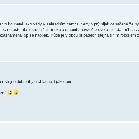
osivo koupené jako vždy v zahradním centru. Nebylo prý nijak označené že by
 moc neroste ale v kruhu 1.5 m okolo orgonitu nevzešlo skoro nic. Já měl na 
ezaznamenal spíše naopak. Půda je v obou případech stejná s tím rozdílem ž
ř stejně dobře (bylo chladněji) jako loni
ozdíl