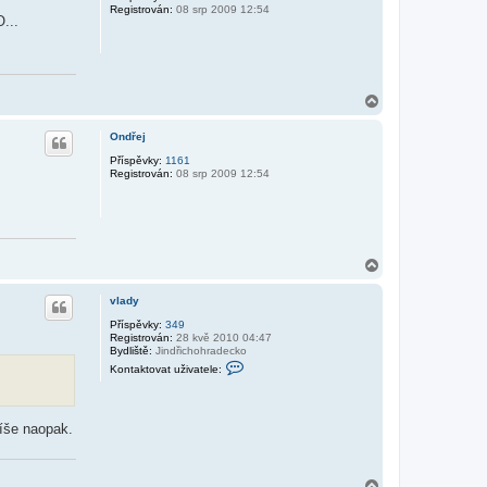
i
Registrován:
08 srp 2009 12:54
u
v
...
a
t
e
l
e
v
N
l
a
a
h
d
Ondřej
o
y
r
Příspěvky:
1161
Registrován:
08 srp 2009 12:54
u
N
a
h
vlady
o
r
Příspěvky:
349
Registrován:
28 kvě 2010 04:47
u
Bydliště:
Jindřichohradecko
K
Kontaktovat uživatele:
o
n
t
a
píše naopak.
k
t
o
v
a
N