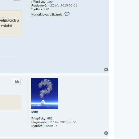
r
Příspěvky:
199
u
Registrován:
22 bře 2010 02:01
ž
u
Bydliště:
OV
i
K
v
Kontaktovat uživatele:
o
a
větináčích a
n
t
t
e
chlubil
a
l
k
e
t
v
o
l
v
a
a
d
t
y
u
ž
i
v
a
N
t
a
e
h
l
o
e
r
h
u
a
j
c
m
a
n
pepr
Příspěvky:
682
Registrován:
27 led 2010 23:51
Bydliště:
Olomouc
N
a