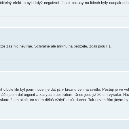
iditelný efekt to byl i když negativní. Jinak pokusy na lidech byly naopak do
že zas nic nevíme. Schválně ale mrknu na petržele, zdali jsou F1.
cibule lilií byl jsem nucen je dát již v březnu ven na světlo. Pěstuji je ve ve
áče jsem dal orgonit a zasypal substrátem. Dnes jsou již 30 cm vysoké. Ná
skoro 2 cm silné, co s tím děláš vždyť je půl dubna. Tak nevím čím jiným by 