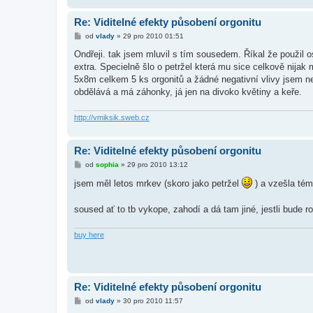
Re: Viditelné efekty působení orgonitu
P
od
vlady
»
29 pro 2010 01:51
ř
í
Ondřeji. tak jsem mluvil s tím sousedem. Říkal že použil 
s
extra. Specielně šlo o petržel která mu sice celkově nijak
p
ě
5x8m celkem 5 ks orgonitů a žádné negativní vlivy jsem n
v
obdělává a má záhonky, já jen na divoko květiny a keře.
e
k
http://vmiksik.sweb.cz
Re: Viditelné efekty působení orgonitu
P
od
sophia
»
29 pro 2010 13:12
ř
í
jsem měl letos mrkev (skoro jako petržel
) a vzešla témě
s
p
ě
soused ať to tb vykope, zahodí a dá tam jiné, jestli bude r
v
e
k
buy here
Re: Viditelné efekty působení orgonitu
P
od
vlady
»
30 pro 2010 11:57
ř