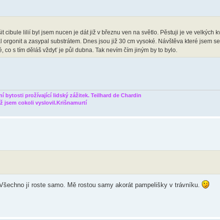
 cibule lilií byl jsem nucen je dát již v březnu ven na světlo. Pěstuji je ve velkých k
orgonit a zasypal substrátem. Dnes jsou již 30 cm vysoké. Návštěva které jsem se 
, co s tím děláš vždyť je půl dubna. Tak nevím čím jiným by to bylo.
 bytosti prožívající lidský zážitek. Teilhard de Chardin
 jsem cokoli vyslovil.Krišnamurtí
Všechno jí roste samo. Mě rostou samy akorát pampelišky v trávníku.