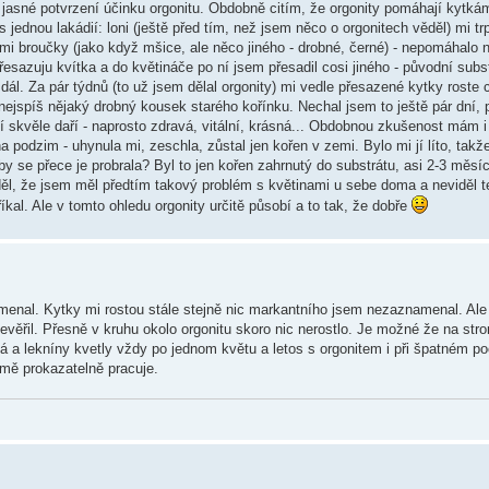
o jasné potvrzení účinku orgonitu. Obdobně citím, že orgonity pomáhají kytk
jednou lakádií: loni (ještě před tím, než jsem něco o orgonitech věděl) mi tr
i broučky (jako když mšice, ale něco jiného - drobné, černé) - nepomáhalo n
přesazuju kvítka a do květináče po ní jsem přesadil cosi jiného - původní subs
dál. Za pár týdnů (to už jsem dělal orgonity) mi vedle přesazené kytky roste 
nejspíš nějaký drobný kousek starého kořínku. Nechal jsem to ještě pár dní, 
í skvěle daří - naprosto zdravá, vitální, krásná... Obdobnou zkušenost mám i
podzim - uhynula mi, zeschla, zůstal jen kořen v zemi. Bylo mi jí líto, takže
se přece je probrala? Byl to jen kořen zahrnutý do substrátu, asi 2-3 měsíc
ěděl, že jsem měl předtím takový problém s květinami u sebe doma a neviděl t
 říkal. Ale v tomto ohledu orgonity určitě působí a to tak, že dobře
enal. Kytky mi rostou stále stejně nic markantního jsem nezaznamenal. Ale
evěřil. Přesně v kruhu okolo orgonitu skoro nic nerostlo. Je možné že na str
á a lekníny kvetly vždy po jednom květu a letos s orgonitem i při špatném počá
jmě prokazatelně pracuje.