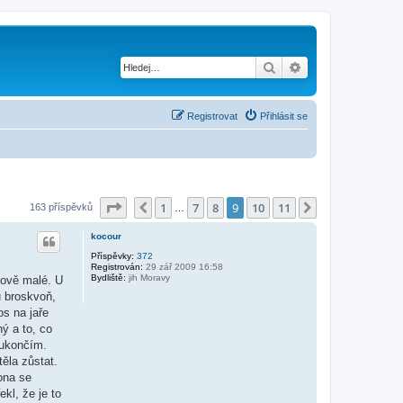
Hledat
Pokročilé hledání
Registrovat
Přihlásit se
Stránka
9
z
11
1
7
8
9
10
11
Předchozí
Další
163 příspěvků
…
kocour
Příspěvky:
372
Registrován:
29 zář 2009 16:58
Bydliště:
jih Moravy
kově malé. U
u broskvoň,
os na jaře
ý a to, co
 ukončím.
těla zůstat.
 ona se
ekl, že je to