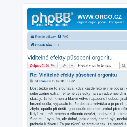
WWW.ORGO.CZ
orgonit, orgon, počasí, konspirace...
Rychlé odkazy
FAQ
Obsah fóra
Viditelné efekty působení orgonitu
Odpovědět
Re: Viditelné efekty působení orgonitu
P
od
kocour
»
19 lis 2010 12:32
ř
í
Dost těžko se to srovnává, když každé léto je jiné počasí
s
sebe žádné extra měřitelné výsledky na zahrádce nevidím
p
ě
stará je 15 let, kmen a hlavní větve napadené houbou, jinak
v
hrozně sešla, vypadalo to, že dostala mrtvičku a je po ní,
e
k
zbylo, opadlo při dešti - jednoduše stromek umíral před oč
Když mi ji měl brácha o víkendu dovézt, nedovezl ji - ukrad
Sice mi jí bylo líto, ale dobrá, pokud tady chceš být, nechám
probrala k životu! Za pár týdnů se zotavila tak, že nasadila