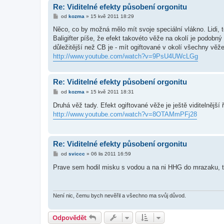
Re: Viditelné efekty působení orgonitu
P
od
kozma
»
15 kvě 2011 18:29
ř
í
Něco, co by možná mělo mít svoje speciální vlákno. Lidi, to
s
Baligifter píše, že efekt takovéto věže na okolí je podobný
p
ě
důležitější než CB je - mít ogiftované v okolí všechny věže
v
http://www.youtube.com/watch?v=9PsU4UWcLGg
e
k
Re: Viditelné efekty působení orgonitu
P
od
kozma
»
15 kvě 2011 18:31
ř
í
Druhá věž tady. Efekt ogiftované věže je ještě viditelnější
s
http://www.youtube.com/watch?v=8OTAMmPFj28
p
ě
v
e
k
Re: Viditelné efekty působení orgonitu
P
od
sviccc
»
06 lis 2011 16:59
ř
í
Prave sem hodil misku s vodou a na ni HHG do mrazaku, t
s
p
ě
v
e
Není nic, čemu bych nevěřil a všechno ma svůj důvod.
k
Odpovědět