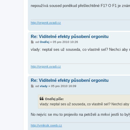
ř
í
nepoužívá soused poněkud přešlechtěné F1? O F1 je známo
s
p
ě
v
e
http://orgonit.uvadi.cz
k
Re: Viditelné efekty působení orgonitu
P
od
Ondřej
»
05 pro 2010 10:26
ř
í
vlady: neptal ses už souseda, co vlastně sel? Nechci aby 
s
p
ě
v
e
http://orgonit.uvadi.cz
k
Re: Viditelné efekty působení orgonitu
P
od
vlady
»
05 pro 2010 16:09
ř
í
s
Ondřej píše:
p
ě
vlady: neptal ses už souseda, co vlastně sel? Nechci aby
v
e
k
No nejvíc se mu to projevilo na petrželi a mrkvi jestli to
http://vmiksik.sweb.cz