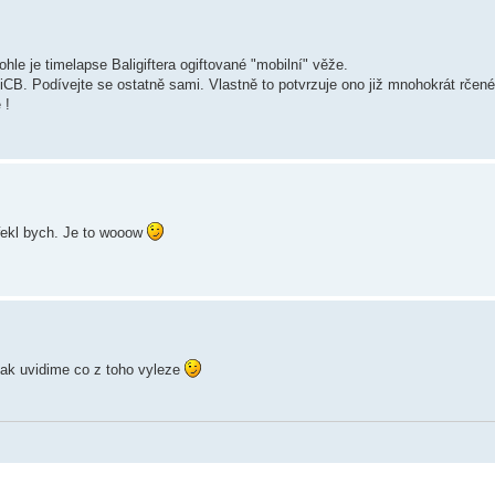
hle je timelapse Baligiftera ogiftované "mobilní" věže.
 iCB. Podívejte se ostatně sami. Vlastně to potvrzuje ono již mnohokrát rčené
 !
 řekl bych. Je to wooow
ak uvidime co z toho vyleze