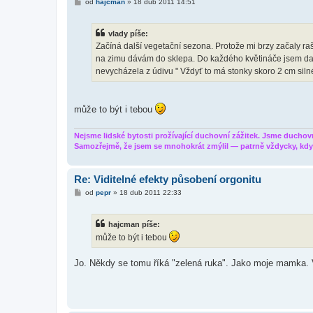
P
od
hajcman
»
18 dub 2011 14:51
ř
í
s
vlady píše:
p
ě
Začíná další vegetační sezona. Protože mi brzy začaly rašit
v
na zimu dávám do sklepa. Do každého květináče jsem dal 
e
k
nevycházela z údivu " Vždyť to má stonky skoro 2 cm silné
může to být i tebou
Nejsme lidské bytosti prožívající duchovní zážitek. Jsme duchovní
Samozřejmě, že jsem se mnohokrát zmýlil — patrně vždycky, když
Re: Viditelné efekty působení orgonitu
P
od
pepr
»
18 dub 2011 22:33
ř
í
s
hajcman píše:
p
ě
může to být i tebou
v
e
k
Jo. Někdy se tomu říká "zelená ruka". Jako moje mamka. 