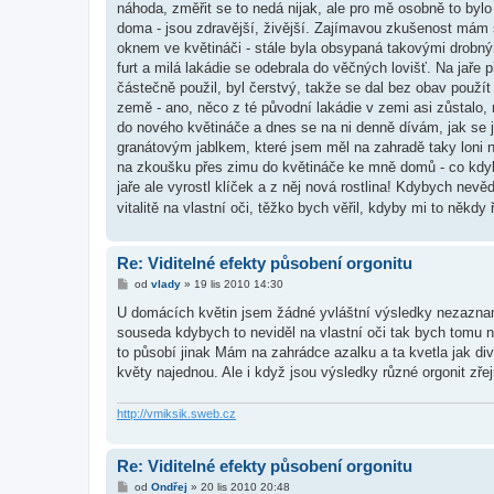
náhoda, změřit se to nedá nijak, ale pro mě osobně to byl
doma - jsou zdravější, živější. Zajímavou zkušenost mám s 
oknem ve květináči - stále byla obsypaná takovými drobným
furt a milá lakádie se odebrala do věčných lovišť. Na jaře 
částečně použil, byl čerstvý, takže se dal bez obav použít 
země - ano, něco z té původní lakádie v zemi asi zůstalo, 
do nového květináče a dnes se na ni denně dívám, jak se j
granátovým jablkem, které jsem měl na zahradě taky loni na 
na zkoušku přes zimu do květináče ke mně domů - co kdyby 
jaře ale vyrostl klíček a z něj nová rostlina! Kdybych nev
vitalitě na vlastní oči, těžko bych věřil, kdyby mi to někdy
Re: Viditelné efekty působení orgonitu
P
od
vlady
»
19 lis 2010 14:30
ř
í
U domácích květin jsem žádné yvláštní výsledky nezaznam
s
souseda kdybych to neviděl na vlastní oči tak bych tomu n
p
ě
to působí jinak Mám na zahrádce azalku a ta kvetla jak div
v
květy najednou. Ale i když jsou výsledky různé orgonit zře
e
k
http://vmiksik.sweb.cz
Re: Viditelné efekty působení orgonitu
P
od
Ondřej
»
20 lis 2010 20:48