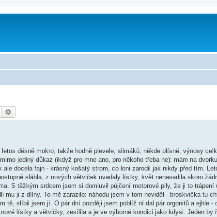
Hledat
Pokročilé hledání
 - letos děsně mokro, takže hodně plevele, slimáků, někde plísně, výnosy cel
 mimo jediný důkaz (ikdyž pro mne ano, pro někoho třeba ne): mám na dvork
 ale docela fajn - krásný košatý strom, co loni zarodil jak nikdy před tím. Let
 postupně slábla, z nových větviček uvadaly lístky, květ nenasadila skoro žádn
ima. S těžkým srdcem jsem si domluvil půjčení motorové pily, že ji to trápení
li mu ji z dílny. To mě zarazilo: náhodu jsem v tom neviděl - broskvička tu ch
 tě, slíbil jsem jí. O pár dní později jsem poblíž ní dal pár orgonitů a ejhle -
 nové lístky a větvičky, zesílila a je ve výborné kondici jako kdysi. Jeden by ř