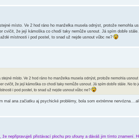
stejné místo. Ve 2 hod ráno ho manželka musela odnýst, protože nemohla us
čer cvičit, že její kámoška co chodí taky nemůže usnout. Já spím dobře stále.
 každé místnosti i pod postel, to snad už nejde usnout vůbc ne?
 stejné místo. Ve 2 hod ráno ho manželka musela odnýst, protože nemohla usnout
ečer cvičit, že její kámoška co chodí taky nemůže usnout. Já spím dobře stále. No to j
ístnosti i pod postel, to snad už nejde usnout vůbc ne?
som mal ana začiatku aj psychické problémy, bola som extrémne nervózna....a
, že nepřipravuješ přistávací plochu pro ufouny a dáváš jim tímto znamení. 