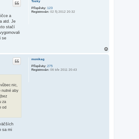
Tosky
o
r
Příspěvky:
123
Registrován:
02 říj 2012 20:32
u
tičce a
a atd. Je
to stačí
 vygomovali
i se
N
a
h
monikag
o
r
Příspěvky:
275
Registrován:
06 bře 2011 20:43
u
 vůbec nic,
ně nutné aby
 (bez
u za
e od
 väčších
o sa mi