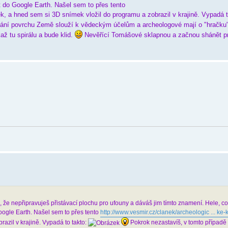
 do Google Earth. Našel sem to přes tento
k, a hned sem si 3D snímek vložil do programu a zobrazil v krajině. Vypadá t
ání povrchu Země slouží k vědeckým účelům a archeologové mají o "hračku"
kaž tu spirálu a bude klid.
Nevěřící Tomášové sklapnou a začnou shánět pr
, že nepřipravuješ přistávací plochu pro ufouny a dáváš jim tímto znamení. Hele, c
oogle Earth. Našel sem to přes tento
http://www.vesmir.cz/clanek/archeologic ... ke-k
azil v krajině. Vypadá to takto:
Pokrok nezastavíš, v tomto případě