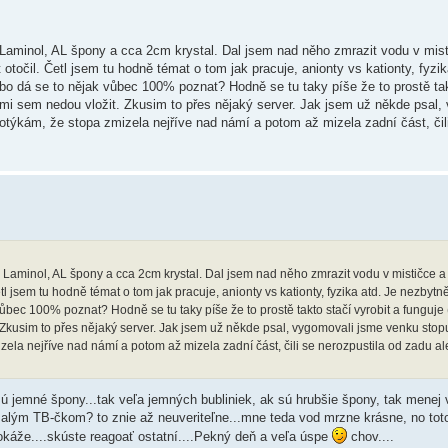
r Laminol, AL špony a cca 2cm krystal. Dal jsem nad něho zmrazit vodu v mis
otočil. Četl jsem tu hodně témat o tom jak pracuje, anionty vs kationty, fyzik
bo dá se to nějak vůbec 100% poznat? Hodně se tu taky píše že to prostě tak
y mi sem nedou vložit. Zkusim to přes nějaký server. Jak jsem už někde psal,
otýkám, že stopa zmizela nejříve nad námí a potom až mizela zadní část, čil
r Laminol, AL špony a cca 2cm krystal. Dal jsem nad něho zmrazit vodu v mističce a
tl jsem tu hodně témat o tom jak pracuje, anionty vs kationty, fyzika atd. Je nezbyt
ůbec 100% poznat? Hodně se tu taky píše že to prostě takto stačí vyrobit a funguje
 Zkusim to přes nějaký server. Jak jsem už někde psal, vygomovali jsme venku stop
zela nejříve nad námí a potom až mizela zadní část, čili se nerozpustila od zadu al
 sú jemné špony...tak veľa jemných bubliniek, ak sú hrubšie špony, tak menej
s malým TB-čkom? to znie až neuveriteľne...mne teda vod mrzne krásne, no tot
dokáže....skúste reagoať ostatní....Pekný deň a veľa úspe
chov....