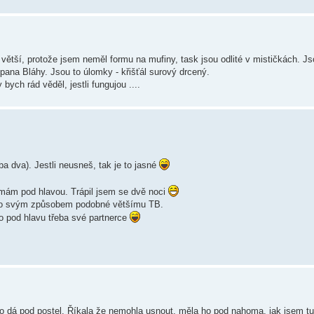
ětší, protože jsem neměl formu na mufiny, task jsou odlité v mističkách. Js
 pana Bláhy. Jsou to úlomky - křišťál surový drcený.
 bych rád věděl, jestli fungujou ....
a dva). Jestli neusneš, tak je to jasné
 mám pod hlavou. Trápil jsem se dvě noci
e to svým způsobem podobné většímu TB.
o pod hlavu třeba své partnerce
 ho dá pod postel. Říkala že nemohla usnout, měla ho pod nahoma, jak jsem tu