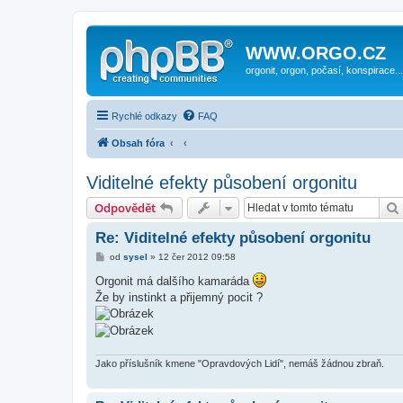
WWW.ORGO.CZ
orgonit, orgon, počasí, konspirace...
Rychlé odkazy
FAQ
Obsah fóra
Viditelné efekty působení orgonitu
Odpovědět
Re: Viditelné efekty působení orgonitu
P
od
sysel
»
12 čer 2012 09:58
ř
í
Orgonit má dalšího kamaráda
s
Že by instinkt a přijemný pocit ?
p
ě
v
e
k
Jako příslušník kmene "Opravdových Lidí", nemáš žádnou zbraň.