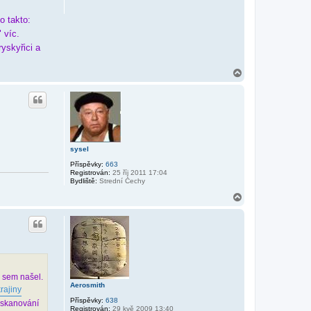
o takto:
 víc.
yskyřici a
N
a
h
o
r
u
sysel
Příspěvky:
663
Registrován:
25 říj 2011 17:04
Bydliště:
Strední Čechy
N
a
h
o
r
u
o sem našel.
Aerosmith
rajiny
Příspěvky:
638
 skanování
Registrován:
29 kvě 2009 13:40