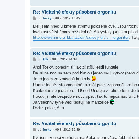
Re: Viditelné efekty působení orgonitu
P
od
Tosky
»
09 říj 2012 13:45
ř
í
Měl jsem hned u kmene stromu položené dvě. Jsou trochu v
s
bych asi větší špony než drobné. A krystaly jsou koupil od
p
ě
http://www.mineral-blaha.com/surovy-drc ... -orgonitu/
. Taky
v
e
k
Re: Viditelné efekty působení orgonitu
P
od
Alfa
»
09 říj 2012 14:34
ř
í
Ahoj Tosky, poradím ti, jak zjistíš, jestli funguje.
s
Dej si na noc na zem pod hlavou jeden svůj výtvor (nebo ob
p
ě
Je to jeden ze způsobů kontroly
v
U mne fachčil stoprocentně, akorát jsem zapomněl, že ho
e
k
Konkrétně se jednalo o HHG od Ondřeje z tohoto fóra. J
Pokud jsi ale bezproblémový spáč, tak to nepoznáš. Strč t
Já všechny tyhle věci testuji na manželce
Držím palce, Alfa
Re: Viditelné efekty působení orgonitu
P
od
Tosky
»
09 říj 2012 15:39
ř
í
Byl jsem v noci v práci a manželce jsem včera řekl, at si