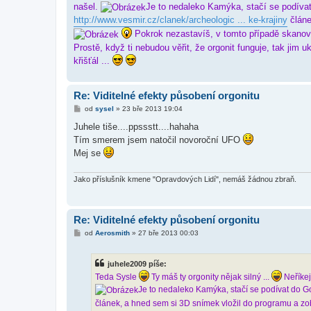
našel.
Je to nedaleko Kamýka, stačí se podívat
p
ě
http://www.vesmir.cz/clanek/archeologic ... ke-krajiny
článe
v
Pokrok nezastavíš, v tomto případě skanov
e
k
Prostě, když ti nebudou věřit, že orgonit funguje, tak jim u
křišťál ...
Re: Viditelné efekty působení orgonitu
P
od
sysel
»
23 bře 2013 19:04
ř
í
Juhele tiše....ppssstt....hahaha
s
Tím smerem jsem natočil novoroční UFO
p
ě
Mej se
v
e
k
Jako příslušník kmene "Opravdových Lidí", nemáš žádnou zbraň.
Re: Viditelné efekty působení orgonitu
P
od
Aerosmith
»
27 bře 2013 00:03
ř
í
s
juhele2009 píše:
p
ě
Teda Sysle
Ty máš ty orgonity nějak silný ...
Neříkej
v
Je to nedaleko Kamýka, stačí se podívat do G
e
k
článek, a hned sem si 3D snímek vložil do programu a zobr