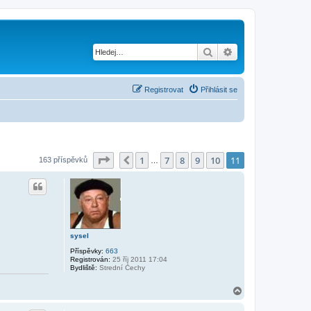
Hledat
Pokročilé hledání
Registrovat
Přihlásit se
Stránka
11
z
11
1
7
8
9
10
11
Předchozí
163 příspěvků
…
sysel
Příspěvky:
663
Registrován:
25 říj 2011 17:04
Bydliště:
Strední Čechy
N
a
h