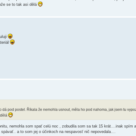
ože se to tak asi dělá
uluji
teriál
i ho dá pod postel. Říkala že nemohla usnout, měla ho pod nahoma, jak jsem tu vypoz
i dělá
onitu, nemohla som spať celú noc , zobudila som sa tak 15 krát....inak spím 
spávať.. a to som jej o účinkoch na nespavosť nič nepovedala....