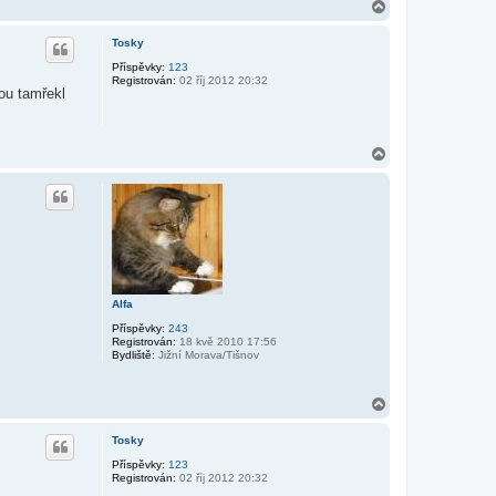
N
a
h
Tosky
o
r
Příspěvky:
123
Registrován:
02 říj 2012 20:32
u
ou tamřekl
N
a
h
o
r
u
Alfa
Příspěvky:
243
Registrován:
18 kvě 2010 17:56
Bydliště:
Jižní Morava/Tišnov
N
a
h
Tosky
o
r
Příspěvky:
123
Registrován:
02 říj 2012 20:32
u