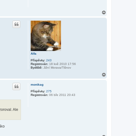
N
a
h
o
r
u
Alfa
Příspěvky:
243
Registrován:
18 kvě 2010 17:56
Bydliště:
Jižní Morava/Tišnov
N
a
h
monikag
o
r
Příspěvky:
275
Registrován:
06 bře 2011 20:43
u
oroval. Ale
ako