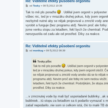
Re: Viditelné efekty působení orgonitu
P
od
Tosky
»
08 říj 2012 10:36
ř
í
Tak to mě pls poraďte
. Udělal jsem orgonit v polyeste
s
vůbec nic, ted je v mrazáku druhej pokus, kdy jsem orgonit 
p
ě
nezbytně nutné aby se nějak projevoval u zmrzlé vody ane
v
vyrobit a funguje (bez programu atd). Nevim proč ale fotk
e
k
jsme venku stopu za letadlem, řekl bych že chemtrail. Pod
nerozpustila od zadu ale od prostřed. Díky za reakce.
Re: Viditelné efekty působení orgonitu
P
od
monikag
»
09 říj 2012 08:39
ř
í
s
Tosky píše:
p
ě
Tak to mě pls poraďte
. Udělal jsem orgonit v polyeste
v
ted je v mrazáku druhej pokus, kdy jsem orgonit otočil. Če
e
k
se nějak projevoval u zmrzlé vody anebo dá se to nějak v
programu atd). Nevim proč ale fotky mi sem nedou vložit.
letadlem, řekl bych že chemtrail. Podotýkám, že stopa zmi
prostřed. Díky za reakce.
...v zmrznutej vode by mali byť usporiadané bublinky...ak
bubliniek...tú stopu za lietadlom sa ti podarilo vymazať 
zatiaľ nepodarilo..nie som si celkom istá, čki to malé TB 