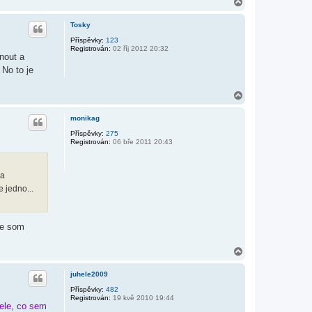
N
a
h
Tosky
o
r
Příspěvky:
123
Registrován:
02 říj 2012 20:32
u
nout a
 No to je
N
a
h
monikag
o
r
Příspěvky:
275
Registrován:
06 bře 2011 20:43
u
 a
e jedno...
le som
N
a
h
juhele2009
o
r
Příspěvky:
482
Registrován:
19 kvě 2010 19:44
u
Hele, co sem