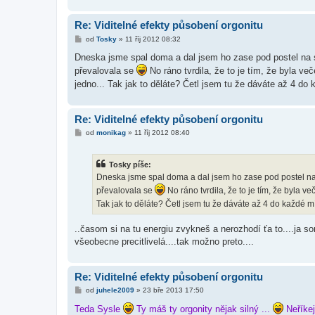
Re: Viditelné efekty působení orgonitu
P
od
Tosky
»
11 říj 2012 08:32
ř
í
Dneska jsme spal doma a dal jsem ho zase pod postel na 
s
převalovala se
No ráno tvrdila, že to je tím, že byla ve
p
ě
jedno... Tak jak to děláte? Četl jsem tu že dáváte až 4 do
v
e
k
Re: Viditelné efekty působení orgonitu
P
od
monikag
»
11 říj 2012 08:40
ř
í
s
Tosky píše:
p
ě
Dneska jsme spal doma a dal jsem ho zase pod postel na
v
převalovala se
No ráno tvrdila, že to je tím, že byla v
e
k
Tak jak to děláte? Četl jsem tu že dáváte až 4 do každé m
..časom si na tu energiu zvykneš a nerozhodí ťa to....ja 
všeobecne precitlivelá....tak možno preto....
Re: Viditelné efekty působení orgonitu
P
od
juhele2009
»
23 bře 2013 17:50
ř
í
Teda Sysle
Ty máš ty orgonity nějak silný ...
Neříkej
s