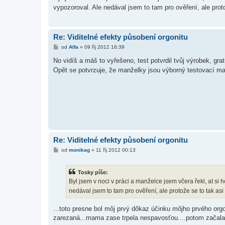
s
vypozoroval. Ale nedával jsem to tam pro ověření, ale prot
p
ě
v
e
k
Re: Viditelné efekty působení orgonitu
P
od
Alfa
»
09 říj 2012 16:39
ř
í
No vidíš a máš to vyřešeno, test potvrdil tvůj výrobek, grat
s
Opět se potvrzuje, že manželky jsou výborný testovací ma
p
ě
v
e
k
Re: Viditelné efekty působení orgonitu
P
od
monikag
»
11 říj 2012 00:13
ř
í
s
Tosky píše:
p
ě
Byl jsem v noci v práci a manželce jsem včera řekl, at s
v
nedával jsem to tam pro ověření, ale protože se to tak as
e
k
...toto presne bol môj prvý dôkaz účinku môjho prvého org
zarezaná...mama zase trpela nespavosťou....potom začala 