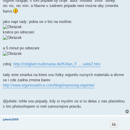
orgonit funguje, v tom pripade by tvoje "aura" musela "svitit" silneji.
nic vic, nic min. a hlavne v zadnem pripade neni mozne aby zmenila
barvu
jako napr tady: jedna se o list na rostline:
kratce po odrezani:
a 5 minut po odrezani:
zdroj:
http://mitglied.multimania.de/Kirlian_F ... seite2.htm
tady este stranka na ktere sou fotky orgonitu ruznych materialu a divme
se i zde zadna zmena barev
http://www.orgoniseafrica.com/blog/improving-orgonite/
@juhele: tohle sou pripady, kdy si myslim ze si tu delas z nas plastelinu.
s tim photoshopem si mel samozrejme pravdu.
juhele2009