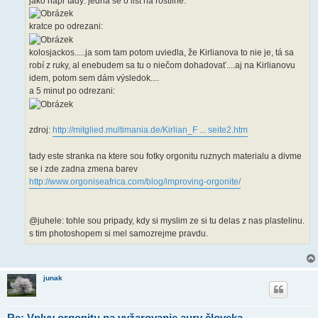
jako napr tady: jedna se o list na rostline:
kratce po odrezani:
kolosjackos.....ja som tam potom uviedla, že Kirlianova to nie je, tá sa
robí z ruky, al enebudem sa tu o niečom dohadovať....aj na Kirlianovu
idem, potom sem dám výsledok....
a 5 minut po odrezani:
zdroj:
http://mitglied.multimania.de/Kirlian_F ... seite2.htm
tady este stranka na ktere sou fotky orgonitu ruznych materialu a divme
se i zde zadna zmena barev
http://www.orgoniseafrica.com/blog/improving-orgonite/
@juhele: tohle sou pripady, kdy si myslim ze si tu delas z nas plastelinu.
s tim photoshopem si mel samozrejme pravdu.
junak
Re: Vplyv orgonitu na vyžarovanie aury človeka