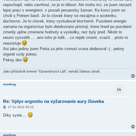
nepochopil, nebo zavrhnul, ze je to blbost. Ale mohu rici, ze jsem nezazil
lepsi praci s energiemi, v pozadi peruansky šaman. Ke konci jsem se
chvili s Petrem bavil. Je to clovek ktery se nezajima o ezoteriku,
duchovno. Je to clovek, ktery vystudoval biochemii. Pusobeni energie
samana na organizmus bylo detekovano pristroji, ktere hned po pusobeni
zmerily uplne zmenene hodnoty a vysledky, nez byly pred. Nikdo to
neumi vysvetlit......ano toho je tolik....co nejde zmerit, zvazit....proto to
neexistuje
Asi jako jediny jsem Petra za jeho cinnost vcera obdaroval:-) , pekny
orgonit vzdy potesi.
Pekny den
Jako příslušník kmene "Opravdových Lidí", nemáš žádnou zbraň.
monikag
Re: Vplyv orgonitu na vyžarovanie aury človeka
P
17 črc 2012 20:12
ř
í
Díky sysle....
s
p
ě
v
e
monikag
k