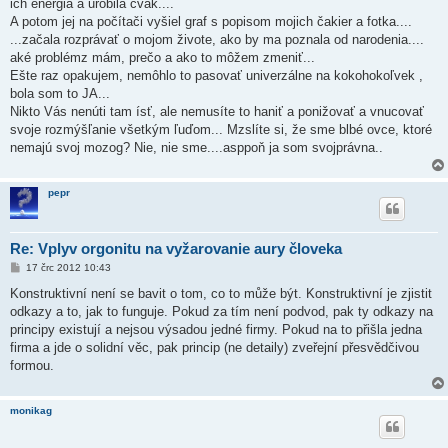
ich energia a urobila cvak....
A potom jej na počítači vyšiel graf s popisom mojich čakier a fotka....
...začala rozprávať o mojom živote, ako by ma poznala od narodenia....
aké problémz mám, prečo a ako to môžem zmeniť...
Ešte raz opakujem, nemôhlo to pasovať univerzálne na kokohokoľvek ,
bola som to JA...
Nikto Vás nenúti tam ísť, ale nemusíte to haniť a ponižovať a vnucovať
svoje rozmýšľanie všetkým ľuďom... Mzslíte si, že sme blbé ovce, ktoré
nemajú svoj mozog? Nie, nie sme....asppoň ja som svojprávna..
pepr
Re: Vplyv orgonitu na vyžarovanie aury človeka
P
17 črc 2012 10:43
ř
í
Konstruktivní není se bavit o tom, co to může být. Konstruktivní je zjistit
s
odkazy a to, jak to funguje. Pokud za tím není podvod, pak ty odkazy na
p
ě
principy existují a nejsou výsadou jedné firmy. Pokud na to přišla jedna
v
firma a jde o solidní věc, pak princip (ne detaily) zveřejní přesvědčivou
e
k
formou.
monikag