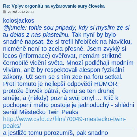
Re: Vplyv orgonitu na vyžarovanie aury človeka
P
29 zář 2012 23:32
ř
kolosjackos
í
s
@juhele: tohle sou pripady, kdy si myslim ze si
p
ě
tu delas z nas plastelinu.
Tak nyní by bylo
v
e
snadné napsat, že si trefil hřebíček na hlavičku,
k
nicméně není to zcela přesné. Jsem zvyklý si
lecos (informace) ověřovat, nemám striktně
černobílé vidění světa. Mnozí podléhají modním
vlivům, aniž by respektovali alespon fyzikální
zákony. Už sem se s tím zde na foru setkal.
Proti tomuto je nejlepší odpovědí HUMOR,
protože člověk pátrá, čemu se ten druhej
směje, a (někdy) pozná svůj omyl ... Klíč k
pochopení mého postoje je jednoduchý - shlédni
seriál Městečko Twin Peaks
http://www.csfd.cz/film/70049-mestecko-twin-
peaks/
a jestliže tomu porozumíš, pak snadno