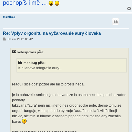
pochopíš i mě ...
monikag
Re: Vplyv orgonitu na vyžarovanie aury človeka
P
30 zář 2012 05:42
ř
í
s
kolosjackos píše:
p
ě
v
monikag píše:
e
k
Kirilianova fotografia aury...
reaguji sice dost pozde ale mi to proste neda.
je to bohuzel k smichu, jen douvam ze ta osoba nechtela po tobe zadne
poklady.
takzvana "aura" neni nic jineho nez orgoneticke pole. dejme tomu ze
orgonit funguje, v tom pripade by tvoje "aura" musela "svitit" silneji.
nic vic, nic min. a hlavne v zadnem pripade neni mozne aby zmenila
barvu