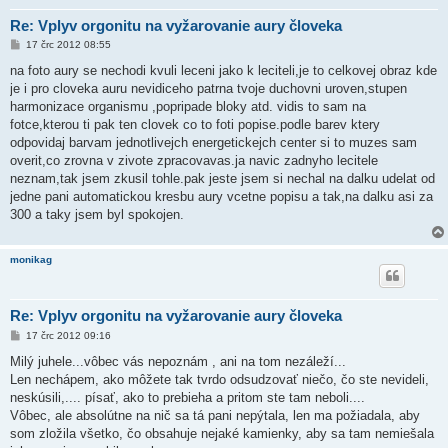
Re: Vplyv orgonitu na vyžarovanie aury človeka
P
17 črc 2012 08:55
ř
í
na foto aury se nechodi kvuli leceni jako k leciteli,je to celkovej obraz kde
s
je i pro cloveka auru nevidiceho patrna tvoje duchovni uroven,stupen
p
ě
harmonizace organismu ,popripade bloky atd. vidis to sam na
v
fotce,kterou ti pak ten clovek co to foti popise.podle barev ktery
e
k
odpovidaj barvam jednotlivejch energetickejch center si to muzes sam
overit,co zrovna v zivote zpracovavas.ja navic zadnyho lecitele
neznam,tak jsem zkusil tohle.pak jeste jsem si nechal na dalku udelat od
jedne pani automatickou kresbu aury vcetne popisu a tak,na dalku asi za
300 a taky jsem byl spokojen.
monikag
Re: Vplyv orgonitu na vyžarovanie aury človeka
P
17 črc 2012 09:16
ř
í
Milý juhele...vôbec vás nepoznám , ani na tom nezáleží...
s
Len nechápem, ako môžete tak tvrdo odsudzovať niečo, čo ste nevideli,
p
ě
neskúsili,.... písať, ako to prebieha a pritom ste tam neboli....
v
Vôbec, ale absolútne na nič sa tá pani nepýtala, len ma požiadala, aby
e
k
som zložila všetko, čo obsahuje nejaké kamienky, aby sa tam nemiešala