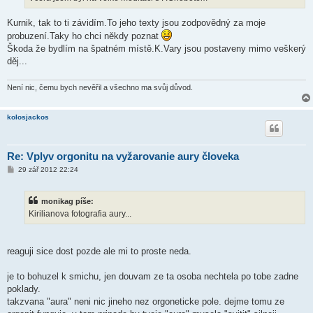
v
e
k
Kurnik, tak to ti závidím.To jeho texty jsou zodpovědný za moje
probuzení.Taky ho chci někdy poznat
Škoda že bydlím na špatném místě.K.Vary jsou postaveny mimo veškerý
děj...
Není nic, čemu bych nevěřil a všechno ma svůj důvod.
kolosjackos
Re: Vplyv orgonitu na vyžarovanie aury človeka
P
29 zář 2012 22:24
ř
í
s
monikag píše:
p
ě
Kirilianova fotografia aury...
v
e
k
reaguji sice dost pozde ale mi to proste neda.
je to bohuzel k smichu, jen douvam ze ta osoba nechtela po tobe zadne
poklady.
takzvana "aura" neni nic jineho nez orgoneticke pole. dejme tomu ze