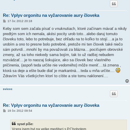
Re: Vplyv orgonitu na vyžarovanie aury človeka
P
17 črc 2012 20:18
ř
í
Keby som sem začala písať o vnuknutiach, ktoré začínam mávať a nikdy
s
predtým som ich nemala, akési pocity urob toto...alebo daruj tomuto
p
ě
človeku toto, lebo to potrebuje, bez ohľadu na to koľko to stojí....a ja to
v
urobím a ono to presne bolo potrebné, pretože mi ten človek také niečo
e
k
sám potvrdí...mnohí by ma považovali za blázna....pociťujem obrovské
zmeny, až sa toho niekedy sama bojím, tak to už radšej nebudem
rozvádzať....je to naozaj šokujúce, ako sa človek bez vlastného
pričinenia, (aspoň teda určite nie vedomého) môže meniť....tá zmena ,
ktorá sa deje a ešte bude diať je markantná....teda u mňa určite....
Zdravím Vás všetkýchm ktorí to cítite a ste tomu naklonení....
sviccc
Re: Vplyv orgonitu na vyžarovanie aury človeka
P
19 črc 2012 09:54
ř
í
s
sysel píše:
p
ě
Vcera jsem byl na velke meditaci s P.Chobotem