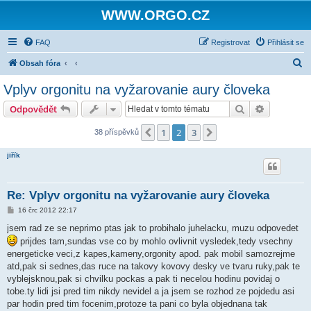
WWW.ORGO.CZ
FAQ
Registrovat
Přihlásit se
H
Obsah fóra
l
Vplyv orgonitu na vyžarovanie aury človeka
e
Hledat
Pokročilé 
Odpovědět
d
a
1
2
3
Předchozí
Další
38 příspěvků
t
jiřík
Re: Vplyv orgonitu na vyžarovanie aury človeka
P
16 črc 2012 22:17
ř
í
jsem rad ze se neprimo ptas jak to probihalo juhelacku, muzu odpovedet
s
prijdes tam,sundas vse co by mohlo ovlivnit vysledek,tedy vsechny
p
ě
energeticke veci,z kapes,kameny,orgonity apod. pak mobil samozrejme
v
atd,pak si sednes,das ruce na takovy kovovy desky ve tvaru ruky,pak te
e
k
vyblejsknou,pak si chvilku pockas a pak ti necelou hodinu povidaj o
tobe.ty lidi jsi pred tim nikdy nevidel a ja jsem se rozhod ze pojdedu asi
par hodin pred tim focenim,protoze ta pani co byla objednana tak