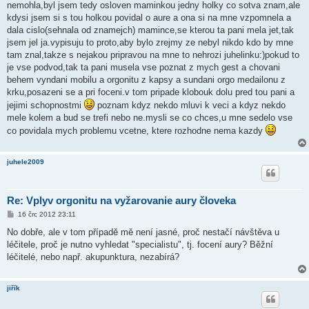
nemohla,byl jsem tedy osloven maminkou jedny holky co sotva znam,ale
kdysi jsem si s tou holkou povidal o aure a ona si na mne vzpomnela a
dala cislo(sehnala od znamejch) mamince,se kterou ta pani mela jet,tak
jsem jel ja.vypisuju to proto,aby bylo zrejmy ze nebyl nikdo kdo by mne
tam znal,takze s nejakou pripravou na mne to nehrozi juhelinku:)pokud to
je vse podvod,tak ta pani musela vse poznat z mych gest a chovani
behem vyndani mobilu a orgonitu z kapsy a sundani orgo medailonu z
krku,posazeni se a pri foceni.v tom pripade klobouk dolu pred tou pani a
jejimi schopnostmi
poznam kdyz nekdo mluvi k veci a kdyz nekdo
mele kolem a bud se trefi nebo ne.mysli se co chces,u mne sedelo vse
co povidala mych problemu vcetne, ktere rozhodne nema kazdy
juhele2009
Re: Vplyv orgonitu na vyžarovanie aury človeka
P
16 črc 2012 23:11
ř
í
No dobře, ale v tom případě mě není jasné, proč nestačí návštěva u
s
léčitele, proč je nutno vyhledat "specialistu", tj. focení aury? Běžní
p
ě
léčitelé, nebo např. akupunktura, nezabírá?
v
e
k
jiřík