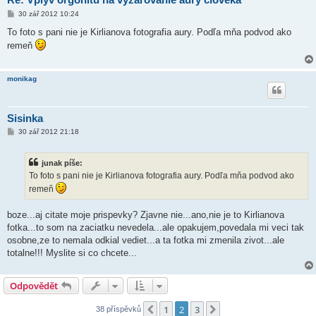
P
30 zář 2012 10:24
ř
í
To foto s pani nie je Kirlianova fotografia aury. Podľa mňa podvod ako
s
remeň
p
ě
v
e
monikag
k
Sisinka
P
30 zář 2012 21:18
ř
í
s
junak píše:
p
ě
To foto s pani nie je Kirlianova fotografia aury. Podľa mňa podvod ako
v
remeň
e
k
boze...aj citate moje prispevky? Zjavne nie...ano,nie je to Kirlianova
fotka...to som na zaciatku nevedela...ale opakujem,povedala mi veci tak
osobne,ze to nemala odkial vediet...a ta fotka mi zmenila zivot...ale
totalne!!! Myslite si co chcete...
Odpovědět
1
2
3
Předchozí
Další
38 příspěvků