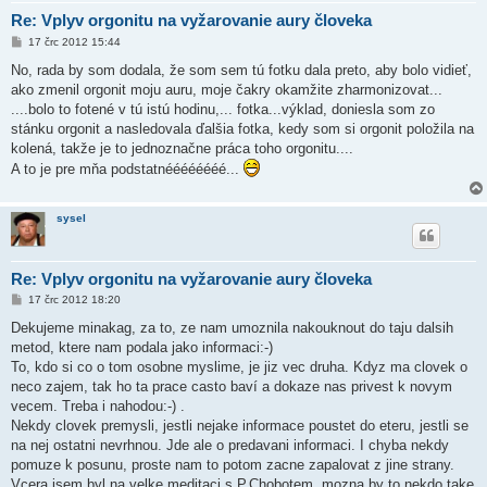
Re: Vplyv orgonitu na vyžarovanie aury človeka
P
17 črc 2012 15:44
ř
í
No, rada by som dodala, že som sem tú fotku dala preto, aby bolo vidieť,
s
ako zmenil orgonit moju auru, moje čakry okamžite zharmonizovat...
p
ě
....bolo to fotené v tú istú hodinu,... fotka...výklad, doniesla som zo
v
stánku orgonit a nasledovala ďalšia fotka, kedy som si orgonit položila na
e
k
kolená, takže je to jednoznačne práca toho orgonitu....
A to je pre mňa podstatnéééééééé...
sysel
Re: Vplyv orgonitu na vyžarovanie aury človeka
P
17 črc 2012 18:20
ř
í
Dekujeme minakag, za to, ze nam umoznila nakouknout do taju dalsih
s
metod, ktere nam podala jako informaci:-)
p
ě
To, kdo si co o tom osobne myslime, je jiz vec druha. Kdyz ma clovek o
v
neco zajem, tak ho ta prace casto baví a dokaze nas privest k novym
e
k
vecem. Treba i nahodou:-) .
Nekdy clovek premysli, jestli nejake informace poustet do eteru, jestli se
na nej ostatni nevrhnou. Jde ale o predavani informaci. I chyba nekdy
pomuze k posunu, proste nam to potom zacne zapalovat z jine strany.
Vcera jsem byl na velke meditaci s P.Chobotem, mozna by to nekdo take