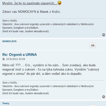
Myslím, že by to zaujímalo viacerých...
Zdraví vás NOWOCAYN & Marek z Košíc.
Som z Košíc.
Vlastním : dva cukrové orgonity uzavreté v sklenených nádobách s hliníkovými
šponami, šungitom a kryštálom.
(Keď ich bude viac, budem aktualizovať).
NOWOCAYN
Re: Orgonit a URINA
P
10 říj 2012 23:28
ř
í
Nikto nič ??? ... O.k., vyrobím si ho sám... Som zvedavý, ako bude
s
reagovať moč s cukrom - čo sa týka tuhnutia cukru. Vyrobím "cukrový
p
ě
orgonet s urinou" do pár dní, a dám vedieť ako to dopadlo.
v
e
k
Som z Košíc.
Vlastním : dva cukrové orgonity uzavreté v sklenených nádobách s hliníkovými
šponami, šungitom a kryštálom.
(Keď ich bude viac, budem aktualizovať).
Tosky