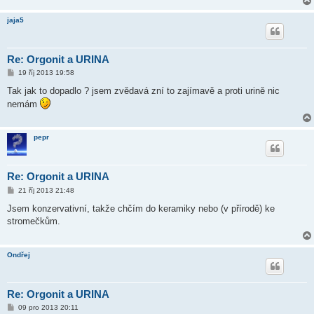
v
e
jaja5
k
Re: Orgonit a URINA
P
19 říj 2013 19:58
ř
í
Tak jak to dopadlo ? jsem zvědavá zní to zajímavě a proti urině nic
s
nemám
p
ě
v
e
pepr
k
Re: Orgonit a URINA
P
21 říj 2013 21:48
ř
í
Jsem konzervativní, takže chčím do keramiky nebo (v přírodě) ke
s
stromečkům.
p
ě
v
e
Ondřej
k
Re: Orgonit a URINA
P
09 pro 2013 20:11