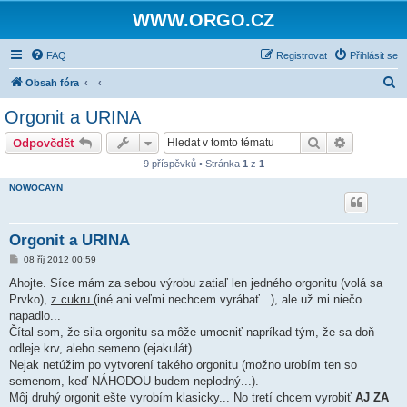
WWW.ORGO.CZ
FAQ
Registrovat
Přihlásit se
H
Obsah fóra
l
Orgonit a URINA
e
Hledat
Pokročilé 
Odpovědět
d
9 příspěvků • Stránka
1
z
1
a
NOWOCAYN
t
Orgonit a URINA
P
08 říj 2012 00:59
ř
í
Ahojte. Síce mám za sebou výrobu zatiaľ len jedného orgonitu (volá sa
s
Prvko),
z cukru
(iné ani veľmi nechcem vyrábať...), ale už mi niečo
p
ě
napadlo...
v
Čítal som, že sila orgonitu sa môže umocniť napríkad tým, že sa doň
e
k
odleje krv, alebo semeno (ejakulát)...
Nejak netúžim po vytvorení takého orgonitu (možno urobím ten so
semenom, keď NÁHODOU budem neplodný...).
Môj druhý orgonit ešte vyrobím klasicky... No tretí chcem vyrobiť
AJ ZA