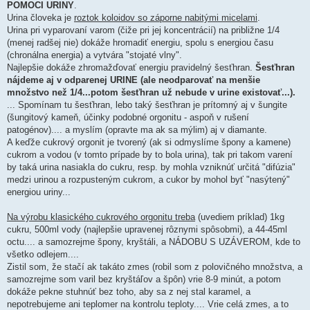
POMOCI URINY
.
Urina človeka je
roztok koloidov so záporne nabitými micelami
.
Urina pri vyparovaní varom (čiže pri jej koncentrácií) na približne 1/4
(menej radšej nie) dokáže hromadiť energiu, spolu s energiou času
(chronálna energia) a vytvára "stojaté vlny".
Najlepšie dokáže zhromažďovať energiu pravidelný šesťhran.
Šesťhran
nájdeme aj v odparenej URINE (ale neodparovať na menšie
množstvo než 1/4...potom šesťhran už nebude v urine existovať...).
... Spomínam tu šesťhran, lebo taký šesťhran je prítomný aj v šungite
(šungitový kameň, účinky podobné orgonitu - aspoň v rušení
patogénov).... a myslím (opravte ma ak sa mýlim) aj v diamante.
A keďže cukrový orgonit je tvorený (ak si odmyslíme špony a kamene)
cukrom a vodou (v tomto prípade by to bola urina), tak pri takom varení
by taká urina nasiakla do cukru, resp. by mohla vzniknúť určitá "difúzia"
medzi urinou a rozpusteným cukrom, a cukor by mohol byť "nasýtený"
energiou uriny...
Na výrobu klasického cukrového orgonitu treba
(uvediem príklad) 1kg
cukru, 500ml vody (najlepšie upravenej rôznymi spôsobmi), a 44-45ml
octu.... a samozrejme špony, kryštáli, a NÁDOBU S UZÁVEROM, kde to
všetko odlejem....
Zistil som, že stačí ak takáto zmes (robil som z polovičného množstva, a
samozrejme som varil bez kryštáľov a špôn) vrie 8-9 minút, a potom
dokáže pekne stuhnúť bez toho, aby sa z nej stal karamel, a
nepotrebujeme ani teplomer na kontrolu teploty.... Vrie celá zmes, a to