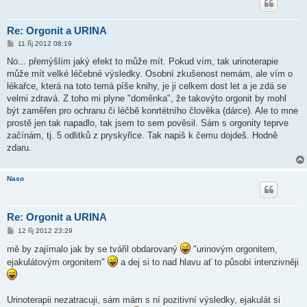
Re: Orgonit a URINA
P
11 říj 2012 08:19
ř
í
No... přemýšlím jaký efekt to může mít. Pokud vím, tak urinoterapie
s
může mít velké léčebné výsledky. Osobní zkušenost nemám, ale vím o
p
ě
lékařce, která na toto temá píše knihy, je ji celkem dost let a je zdá se
v
velmi zdravá. Z toho mi plyne "doměnka", že takovýto orgonit by mohl
e
k
být zaměřen pro ochranu či léčbě konrtétního člověka (dárce). Ale to mne
prostě jen tak napadlo, tak jsem to sem pověsil. Sám s orgonity teprve
začínám, tj. 5 odlitků z pryskyřice. Tak napiš k čemu dojdeš. Hodně
zdaru.
Naso
Re: Orgonit a URINA
P
12 říj 2012 23:29
ř
í
mě by zajímalo jak by se tvářil obdarovaný
"urinovým orgonitem,
s
ejakulátovým orgonitem"
a dej si to nad hlavu ať to působí intenzivněji
p
ě
v
e
k
Urinoterapii nezatracuji, sám mám s ní pozitivní výsledky, ejakulát si