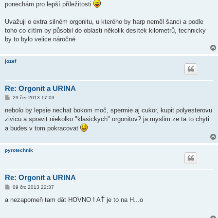
ponechám pro lepší příležitosti
Uvažuji o extra silném orgonitu, u kterého by harp neměl šanci a podle
toho co cítím by působil do oblasti několik desítek kilometrů, technicky
by to bylo velice náročné
jozef
Re: Orgonit a URINA
P
29 čer 2013 17:03
ř
í
nebolo by lepsie nechat bokom moč, spermie aj cukor, kupit polyesterovu
s
zivicu a spravit niekolko "klasickych" orgonitov? ja myslim ze ta to chyti
p
ě
a budes v tom pokracovat
v
e
k
pyrotechnik
Re: Orgonit a URINA
P
09 črc 2013 22:37
ř
í
a nezapomeň tam dát HOVNO ! AŤ je to na H...o
s
p
ě