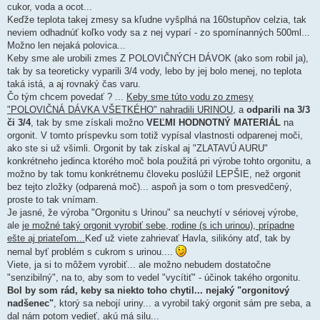
cukor, voda a ocot...
Keďže teplota takej zmesy sa kľudne vyšplhá na 160stupňov celzia, tak
neviem odhadnúť koľko vody sa z nej vyparí - zo spomínanných 500ml...
Možno len nejaká polovica...
Keby sme ale urobili zmes Z POLOVIČNÝCH DÁVOK (ako som robil ja),
tak by sa teoreticky vyparili 3/4 vody, lebo by jej bolo menej, no teplota
taká istá, a aj rovnaký čas varu.
Čo tým chcem povedať ? ...
Keby sme túto vodu zo zmesy
"POLOVIČNÁ DÁVKA VŠETKÉHO" nahradili URINOU
, a
odparili na 3/3
či 3/4
, tak by sme získali možno
VEĽMI HODNOTNÝ MATERIÁL
na
orgonit. V tomto príspevku som totiž vypísal vlastnosti odparenej moči,
ako ste si už všimli. Orgonit by tak získal aj "ZLATAVÚ AURU"
konkrétneho jedinca ktorého moč bola použitá pri výrobe tohto orgonitu, a
možno by tak tomu konkrétnemu človeku poslúžil LEPŠIE, než orgonit
bez tejto zložky (odparená moč)... aspoň ja som o tom presvedčený,
proste to tak vnímam.
Je jasné, že výroba "Orgonitu s Urinou" sa neuchytí v sériovej výrobe,
ale
je možné taký orgonit vyrobiť sebe, rodine (s ich urinou), prípadne
ešte aj priateľom...
Keď už viete zahrievať Havla, silikóny atď, tak by
nemal byť problém s cukrom s urinou....
Viete, ja si to môžem vyrobiť... ale možno nebudem dostatočne
"senzibilný", na to, aby som to vedel "vycítiť" - účinok takého orgonitu.
Bol by som rád, keby sa niekto toho chytil... nejaký "orgonitový
nadšenec"
, ktorý sa nebojí uriny... a vyrobil taký orgonit sám pre seba, a
dal nám potom vedieť, akú má silu...