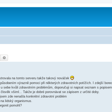
Hledat
Pokročilé hledání
istrovala na tomto serveru takže takový nováček
působením výrazně pomoci při některých zdravotních potížích. I zdejší bore
u sebe kvůli zdravotním problémům, doporučuji si napsat seznam s popisem
člověk všiml... Takže je dobré porovnávat se zápisem z určité doby.
 jsem zde nenašla konkrétní zdravotní problém
 na lidský organismus.
orgonit pomohl?