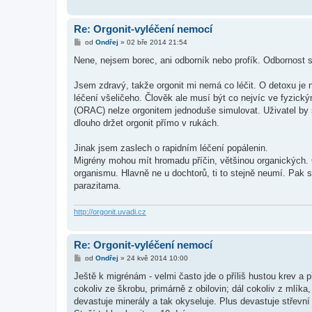
Re: Orgonit-vyléčení nemocí
P
od
Ondřej
»
02 bře 2014 21:54
ř
í
Nene, nejsem borec, ani odborník nebo profík. Odbornost si
s
p
ě
Jsem zdravý, takže orgonit mi nemá co léčit. O detoxu je 
v
léčení všeličeho. Člověk ale musí být co nejvíc ve fyzic
e
k
(ORAC) nelze orgonitem jednoduše simulovat. Uživatel by s
dlouho držet orgonit přímo v rukách.
Jinak jsem zaslech o rapidním léčení popálenin.
Migrény mohou mít hromadu příčin, většinou organických.
organismu. Hlavně ne u dochtorů, ti to stejně neumí. Pak s
parazitama.
http://orgonit.uvadi.cz
Re: Orgonit-vyléčení nemocí
P
od
Ondřej
»
24 kvě 2014 10:00
ř
í
Ještě k migrénám - velmi často jde o příliš hustou krev a
s
cokoliv ze škrobu, primárně z obilovin; dál cokoliv z mlíka
p
ě
devastuje minerály a tak okyseluje. Plus devastuje střevní 
v