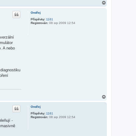
N
a
h
Ondřej
o
r
Příspěvky:
1161
Registrován:
08 srp 2009 12:54
u
verzální
mulátor
o. A nebo
diagnostiku
oření
N
a
h
Ondřej
o
r
Příspěvky:
1161
Registrován:
08 srp 2009 12:54
u
leňují -
ý masivně