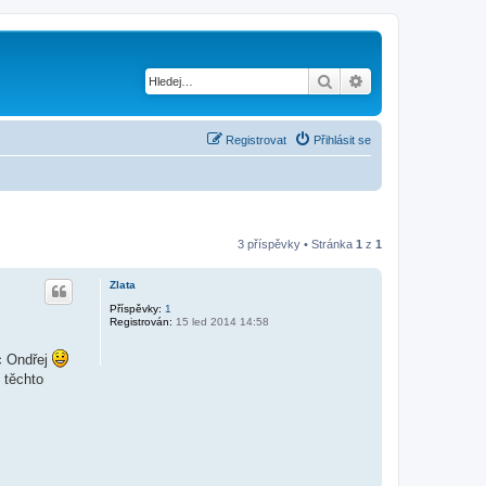
Hledat
Pokročilé hledání
Registrovat
Přihlásit se
3 příspěvky • Stránka
1
z
1
Zlata
Příspěvky:
1
Registrován:
15 led 2014 14:58
c Ondřej
 těchto