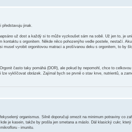
 představuju jinak.
napsáno už dost a každý si to může vyzkoušet sám na sobě. Už jen to, je uni
kým kontaktu s orgonitem. Někde něco pohozenýho vedle postele, nestačí. Aku
i musel vyrobit orgonitovou matraci a prošívanou deku s orgonitem, to by šl
 Orgonit často taky pomáhá (DOR), ale pokud by nepomohl, chce to celkovou 
i lze vyklíčovat obrázek. Zajímal bych se prvně o stav krve, nutrientů, a zam
 překyselený organismus. Silně doporučuji omezit na minimum potraviny co zah
, kde je kasein, takže by prošla jen smetana a máslo. Dál klasický cukr, kter
mikrofloru - imunitu.