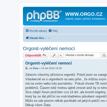
WWW.ORGO.CZ
orgonit, orgon, počasí, konspirace...
Rychlé odkazy
FAQ
Obsah fóra
Orgonit-vyléčení nemocí
Odpovědět
Orgonit-vyléčení nemocí
P
od
Zlata
»
15 led 2014 15:30
ř
í
Zdravím všechny příznivce orgonitů .Právě jsem se zareg
s
Všeobecně se o orgonitech na netu píše , že můžou svým 
p
ě
má na svém webu tuto poznámku : Pokud chcete TB nosit 
v
problémů. Časem totiž mohou úplně zmizet aniž by si toho 
e
k
Sice zdejší forum pročítám cca 14 dní ,ale kromě migrény
který by se dal přičíst na vrub kladnému působení orgonitů
Může se zde prosím někdo pochlubit od jakých potíží mu 
Děkuji všem Zlata