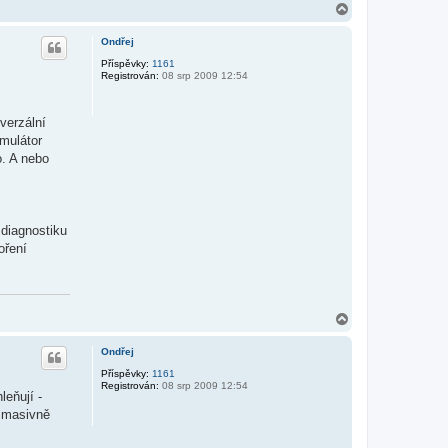
N
a
h
Ondřej
o
r
Příspěvky:
1161
Registrován:
08 srp 2009 12:54
u
verzální
mulátor
o. A nebo
diagnostiku
oření
N
a
h
Ondřej
o
r
Příspěvky:
1161
Registrován:
08 srp 2009 12:54
u
leňují -
ý masivně