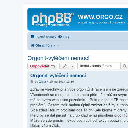
WWW.ORGO.CZ
orgonit, orgon, počasí, konspirace...
Rychlé odkazy
FAQ
Obsah fóra
Orgonit-vyléčení nemocí
Odpovědět
Orgonit-vyléčení nemocí
P
od
Zlata
»
15 led 2014 15:30
ř
í
Zdravím všechny příznivce orgonitů .Právě jsem se zareg
s
Všeobecně se o orgonitech na netu píše , že můžou svým 
p
ě
má na svém webu tuto poznámku : Pokud chcete TB nosit 
v
problémů. Časem totiž mohou úplně zmizet aniž by si toho 
e
k
Sice zdejší forum pročítám cca 14 dní ,ale kromě migrény
který by se dal přičíst na vrub kladnému působení orgonitů
Může se zde prosím někdo pochlubit od jakých potíží mu 
Děkuji všem Zlata