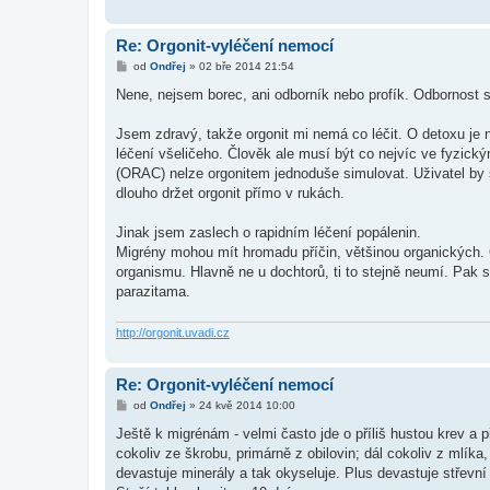
Re: Orgonit-vyléčení nemocí
P
od
Ondřej
»
02 bře 2014 21:54
ř
í
Nene, nejsem borec, ani odborník nebo profík. Odbornost si
s
p
ě
Jsem zdravý, takže orgonit mi nemá co léčit. O detoxu je 
v
léčení všeličeho. Člověk ale musí být co nejvíc ve fyzic
e
k
(ORAC) nelze orgonitem jednoduše simulovat. Uživatel by s
dlouho držet orgonit přímo v rukách.
Jinak jsem zaslech o rapidním léčení popálenin.
Migrény mohou mít hromadu příčin, většinou organických.
organismu. Hlavně ne u dochtorů, ti to stejně neumí. Pak s
parazitama.
http://orgonit.uvadi.cz
Re: Orgonit-vyléčení nemocí
P
od
Ondřej
»
24 kvě 2014 10:00
ř
í
Ještě k migrénám - velmi často jde o příliš hustou krev a
s
cokoliv ze škrobu, primárně z obilovin; dál cokoliv z mlíka
p
ě
devastuje minerály a tak okyseluje. Plus devastuje střevní 
v