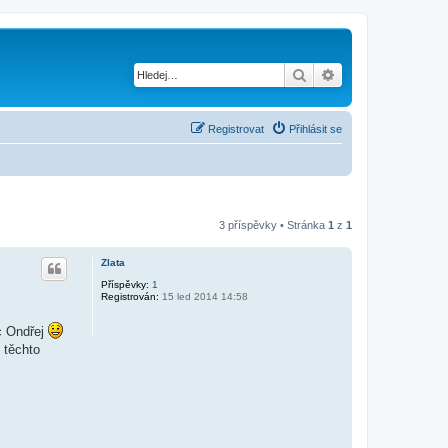
Hledat
Pokročilé hledání
Registrovat
Přihlásit se
3 příspěvky • Stránka
1
z
1
Zlata
Příspěvky:
1
Registrován:
15 led 2014 14:58
c Ondřej
 těchto