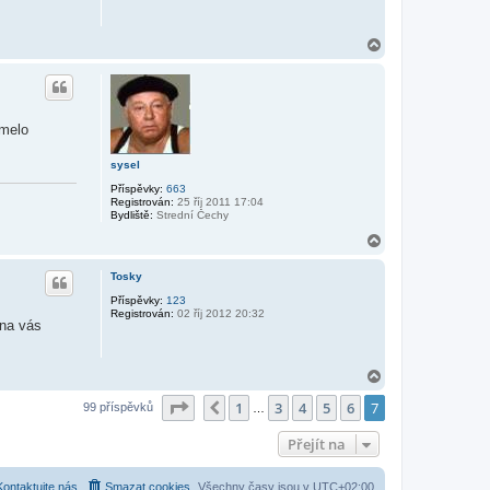
N
a
h
o
r
u
emelo
sysel
Příspěvky:
663
Registrován:
25 říj 2011 17:04
Bydliště:
Strední Čechy
N
a
h
Tosky
o
r
Příspěvky:
123
Registrován:
02 říj 2012 20:32
u
 na vás
N
a
Stránka
7
z
7
1
3
4
5
6
7
h
Předchozí
99 příspěvků
…
o
r
Přejít na
u
Kontaktujte nás
Smazat cookies
Všechny časy jsou v
UTC+02:00