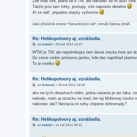
Zde mas vše, jedná se o TW, ale nakonec se to uloží cel
p
ě
Takže jsou tam fotky, postupy, vše naprosto detailne
v
At se daří, pripadne otazky vyřesíme
e
k
Jako příslušník kmene "Opravdových Lidí", nemáš žádnou zbraň.
Re: Helikopotvory aj. vznášedla.
P
od
anton2
»
09 kvě 2012 14:27
ř
í
WTW je TW, ale nepotrebujes tam davat viecka hore ani dol
s
Do zeme urobis prislusnu jamku, kde das napriklad plastov
p
ě
To je vsetko
v
e
k
Re: Helikopotvory aj. vznášedla.
P
od
Octovač
»
09 kvě 2012 19:36
ř
í
ako na tych obrazkoch vidim, jedna varianta je asi taka, z
s
nebude, mam aj rezacku na med, len tej Mobiovej cievke n
p
ě
nakoniec dat? Nestacia tri rurky zlepene dohromady?
v
e
k
Re: Helikopotvory aj. vznášedla.
P
od
anton2
»
11 kvě 2012 08:31
ř
í
s