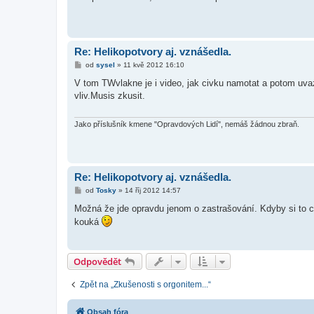
s
p
ě
v
e
k
Re: Helikopotvory aj. vznášedla.
P
od
sysel
»
11 kvě 2012 16:10
ř
í
V tom TWvlakne je i video, jak civku namotat a potom uvaz
s
vliv.Musis zkusit.
p
ě
v
e
Jako příslušník kmene "Opravdových Lidí", nemáš žádnou zbraň.
k
Re: Helikopotvory aj. vznášedla.
P
od
Tosky
»
14 říj 2012 14:57
ř
í
Možná že jde opravdu jenom o zastrašování. Kdyby si to cht
s
kouká
p
ě
v
e
k
Odpovědět
Zpět na „Zkušenosti s orgonitem...“
Obsah fóra