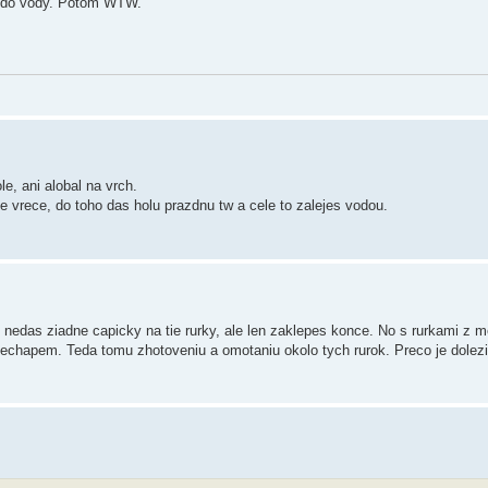
é do vody. Potom WTW.
e, ani alobal na vrch.
e vrece, do toho das holu prazdnu tw a cele to zalejes vodou.
e nedas ziadne capicky na tie rurky, ale len zaklepes konce. No s rurkami z 
echapem. Teda tomu zhotoveniu a omotaniu okolo tych rurok. Preco je dolezi