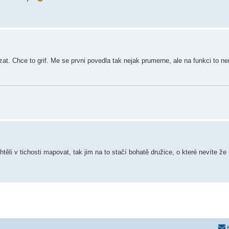
at. Chce to grif. Me se prvni povedla tak nejak prumerne, ale na funkci to n
ěli v tichosti mapovat, tak jim na to stačí bohatě družice, o které nevíte že