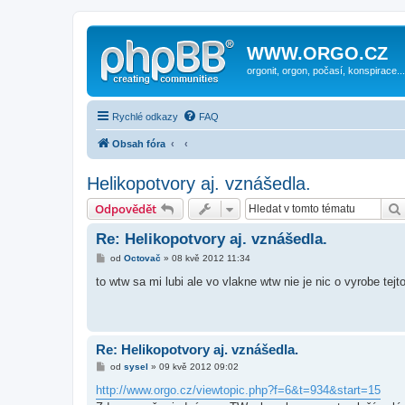
WWW.ORGO.CZ
orgonit, orgon, počasí, konspirace...
Rychlé odkazy
FAQ
Obsah fóra
Helikopotvory aj. vznášedla.
Odpovědět
Re: Helikopotvory aj. vznášedla.
P
od
Octovač
»
08 kvě 2012 11:34
ř
í
to wtw sa mi lubi ale vo vlakne wtw nie je nic o vyrobe tejto
s
p
ě
v
e
k
Re: Helikopotvory aj. vznášedla.
P
od
sysel
»
09 kvě 2012 09:02
ř
í
http://www.orgo.cz/viewtopic.php?f=6&t=934&start=15
s