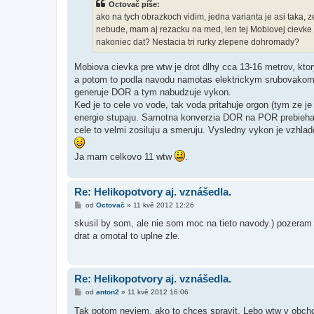
Octovač píše:
p
ě
ako na tych obrazkoch vidim, jedna varianta je asi taka, 
v
nebude, mam aj rezacku na med, len tej Mobiovej cievke 
e
k
nakoniec dat? Nestacia tri rurky zlepene dohromady?
Mobiova cievka pre wtw je drot dlhy cca 13-16 metrov, ktory
a potom to podla navodu namotas elektrickym srubovakom.
generuje DOR a tym nabudzuje vykon.
Ked je to cele vo vode, tak voda pritahuje orgon (tym ze j
energie stupaju. Samotna konverzia DOR na POR prebieha v 
cele to velmi zosiluju a smeruju. Vysledny vykon je vzhlad
Ja mam celkovo 11 wtw
.
Re: Helikopotvory aj. vznášedla.
P
od
Octovač
»
11 kvě 2012 12:26
ř
í
skusil by som, ale nie som moc na tieto navody.) pozeram t
s
drat a omotal to uplne zle.
p
ě
v
e
k
Re: Helikopotvory aj. vznášedla.
P
od
anton2
»
11 kvě 2012 16:06
ř
í
Tak potom neviem, ako to chces spravit. Lebo wtw v obc