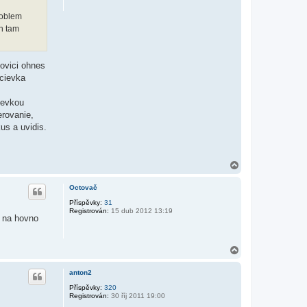
roblem
h tam
lovici ohnes
cievka
ievkou
erovanie,
us a uvidis.
N
a
h
Octovač
o
r
Příspěvky:
31
Registrován:
15 dub 2012 13:19
u
l na hovno
N
a
h
anton2
o
r
Příspěvky:
320
Registrován:
30 říj 2011 19:00
u