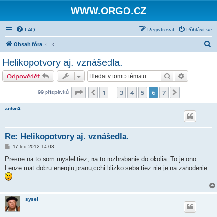
WWW.ORGO.CZ
FAQ
Registrovat
Přihlásit se
H
Obsah fóra
l
Helikopotvory aj. vznášedla.
e
Hledat
Pokročilé 
Odpovědět
d
a
Stránka
6
z
7
1
3
4
5
6
7
Předchozí
Další
99 příspěvků
…
t
anton2
Re: Helikopotvory aj. vznášedla.
P
17 led 2012 14:03
ř
í
Presne na to som myslel tiez, na to rozhrabanie do okolia. To je ono.
s
Lenze mat dobru energiu,pranu,cchi blizko seba tiez nie je na zahodenie.
p
ě
v
e
k
sysel