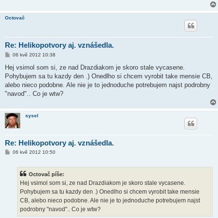
Octovač
Re: Helikopotvory aj. vznášedla.
P
06 kvě 2012 10:38
ř
í
Hej vsimol som si, ze nad Drazdiakom je skoro stale vycasene.
s
Pohybujem sa tu kazdy den .) Onedlho si chcem vyrobit take mensie CB,
p
ě
alebo nieco podobne. Ale nie je to jednoduche potrebujem najst podrobny
v
"navod".. Co je wtw?
e
k
sysel
Re: Helikopotvory aj. vznášedla.
P
06 kvě 2012 10:50
ř
í
s
Octovač píše:
p
ě
Hej vsimol som si, ze nad Drazdiakom je skoro stale vycasene.
v
Pohybujem sa tu kazdy den .) Onedlho si chcem vyrobit take mensie
e
k
CB, alebo nieco podobne. Ale nie je to jednoduche potrebujem najst
podrobny "navod".. Co je wtw?