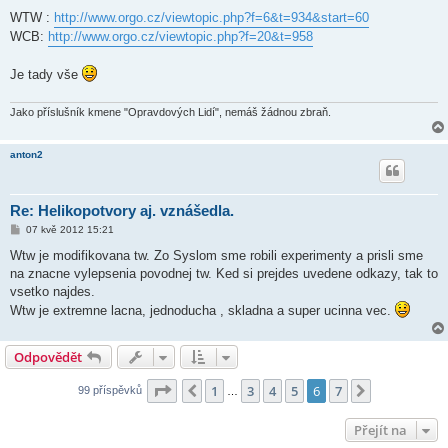
WTW :
http://www.orgo.cz/viewtopic.php?f=6&t=934&start=60
WCB:
http://www.orgo.cz/viewtopic.php?f=20&t=958
Je tady vše
Jako příslušník kmene "Opravdových Lidí", nemáš žádnou zbraň.
anton2
Re: Helikopotvory aj. vznášedla.
P
07 kvě 2012 15:21
ř
í
Wtw je modifikovana tw. Zo Syslom sme robili experimenty a prisli sme
s
na znacne vylepsenia povodnej tw. Ked si prejdes uvedene odkazy, tak to
p
ě
vsetko najdes.
v
Wtw je extremne lacna, jednoducha , skladna a super ucinna vec.
e
k
Odpovědět
Stránka
6
z
7
1
3
4
5
6
7
Předchozí
Další
99 příspěvků
…
Přejít na