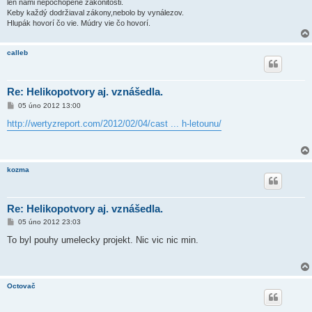
len nami nepochopené zákonitosti.
Keby každý dodržiaval zákony,nebolo by vynálezov.
Hlupák hovorí čo vie. Múdry vie čo hovorí.
calleb
Re: Helikopotvory aj. vznášedla.
P
05 úno 2012 13:00
ř
í
http://wertyzreport.com/2012/02/04/cast ... h-letounu/
s
p
ě
v
e
kozma
k
Re: Helikopotvory aj. vznášedla.
P
05 úno 2012 23:03
ř
í
To byl pouhy umelecky projekt. Nic vic nic min.
s
p
ě
v
e
Octovač
k