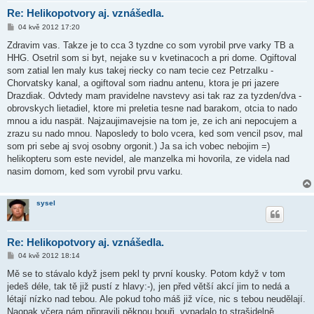
Re: Helikopotvory aj. vznášedla.
P
04 kvě 2012 17:20
ř
í
Zdravim vas. Takze je to cca 3 tyzdne co som vyrobil prve varky TB a
s
HHG. Osetril som si byt, nejake su v kvetinacoch a pri dome. Ogiftoval
p
ě
som zatial len maly kus takej riecky co nam tecie cez Petrzalku -
v
Chorvatsky kanal, a ogiftoval som riadnu antenu, ktora je pri jazere
e
k
Drazdiak. Odvtedy mam pravidelne navstevy asi tak raz za tyzden/dva -
obrovskych lietadiel, ktore mi preletia tesne nad barakom, otcia to nado
mnou a idu naspät. Najzaujimavejsie na tom je, ze ich ani nepocujem a
zrazu su nado mnou. Naposledy to bolo vcera, ked som vencil psov, mal
som pri sebe aj svoj osobny orgonit.) Ja sa ich vobec nebojim =)
helikopteru som este nevidel, ale manzelka mi hovorila, ze videla nad
nasim domom, ked som vyrobil prvu varku.
sysel
Re: Helikopotvory aj. vznášedla.
P
04 kvě 2012 18:14
ř
í
Mě se to stávalo když jsem pekl ty první kousky. Potom když v tom
s
jedeš déle, tak tě již pustí z hlavy:-), jen před větší akcí jim to nedá a
p
ě
létají nízko nad tebou. Ale pokud toho máš již více, nic s tebou neudělají.
v
Naopak včera nám připravili pěknou bouři, vypadalo to strašidelně,
e