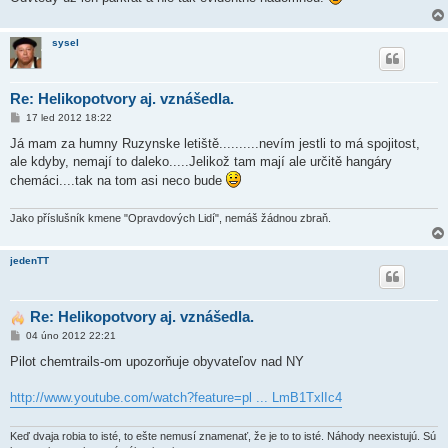
k
sysel
Re: Helikopotvory aj. vznášedla.
P
17 led 2012 18:22
ř
í
Já mam za humny Ruzynske letiště..........nevím jestli to má spojitost,
s
ale kdyby, nemají to daleko.....Jelikož tam mají ale určitě hangáry
p
ě
chemáci....tak na tom asi neco bude
v
e
k
Jako příslušník kmene "Opravdových Lidí", nemáš žádnou zbraň.
jedenTT
Re: Helikopotvory aj. vznášedla.
P
04 úno 2012 22:21
ř
í
Pilot chemtrails-om upozorňuje obyvateľov nad NY
s
p
ě
http://www.youtube.com/watch?feature=pl ... LmB1TxlIc4
v
e
k
Keď dvaja robia to isté, to ešte nemusí znamenať, že je to to isté. Náhody neexistujú. Sú