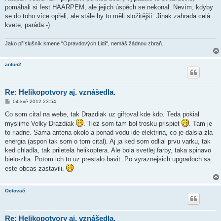
k
pomáhali si fest HAARPEM, ale jejich úspěch se nekonal. Nevím, kdyby
se do toho více opřeli, ale stále by to měli složitější. Jinak zahrada celá
kvete, paráda:-)
Jako příslušník kmene "Opravdových Lidí", nemáš žádnou zbraň.
anton2
Re: Helikopotvory aj. vznášedla.
P
04 kvě 2012 23:54
ř
í
Co som cital na webe, tak Drazdiak uz giftoval kde kdo. Teda pokial
s
myslime Velky Drazdiak
. Tiez som tam bol trosku prispiet
. Tam je
p
ě
to riadne. Sama antena okolo a ponad vodu ide elektrina, co je dalsia zla
v
energia (aspon tak som o tom cital). Aj ja ked som odlial prvu varku, tak
e
k
ked chladla, tak priletela helikoptera. Ale bola svetlej farby, taka spinavo
bielo-zlta. Potom ich to uz prestalo bavit. Po vyraznejsich upgradoch sa
este obcas zastavili.
Octovač
Re: Helikopotvory aj. vznášedla.