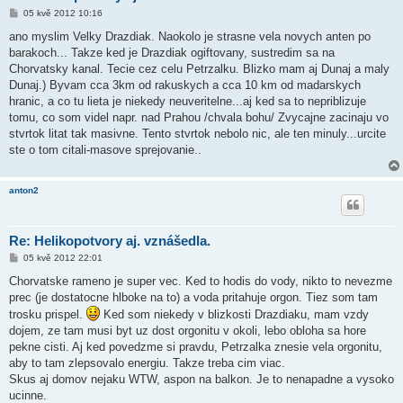
P
05 kvě 2012 10:16
ř
í
ano myslim Velky Drazdiak. Naokolo je strasne vela novych anten po
s
barakoch... Takze ked je Drazdiak ogiftovany, sustredim sa na
p
ě
Chorvatsky kanal. Tecie cez celu Petrzalku. Blizko mam aj Dunaj a maly
v
Dunaj.) Byvam cca 3km od rakuskych a cca 10 km od madarskych
e
k
hranic, a co tu lieta je niekedy neuveritelne...aj ked sa to nepriblizuje
tomu, co som videl napr. nad Prahou /chvala bohu/ Zvycajne zacinaju vo
stvrtok litat tak masivne. Tento stvrtok nebolo nic, ale ten minuly...urcite
ste o tom citali-masove sprejovanie..
anton2
Re: Helikopotvory aj. vznášedla.
P
05 kvě 2012 22:01
ř
í
Chorvatske rameno je super vec. Ked to hodis do vody, nikto to nevezme
s
prec (je dostatocne hlboke na to) a voda pritahuje orgon. Tiez som tam
p
ě
trosku prispel.
Ked som niekedy v blizkosti Drazdiaku, mam vzdy
v
dojem, ze tam musi byt uz dost orgonitu v okoli, lebo obloha sa hore
e
k
pekne cisti. Aj ked povedzme si pravdu, Petrzalka znesie vela orgonitu,
aby to tam zlepsovalo energiu. Takze treba cim viac.
Skus aj domov nejaku WTW, aspon na balkon. Je to nenapadne a vysoko
ucinne.