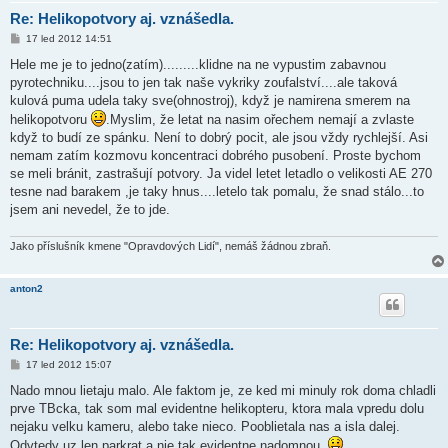
Re: Helikopotvory aj. vznášedla.
P
17 led 2012 14:51
ř
í
Hele me je to jedno(zatím).........klidne na ne vypustim zabavnou
s
pyrotechniku....jsou to jen tak naše vykriky zoufalství....ale taková
p
ě
kulová puma udela taky sve(ohnostroj), když je namirena smerem na
v
helikopotvoru
.Myslim, že letat na nasim ořechem nemají a zvlaste
e
k
když to budí ze spánku. Není to dobrý pocit, ale jsou vždy rychlejší. Asi
nemam zatím kozmovu koncentraci dobrého pusobení. Proste bychom
se meli bránit, zastrašují potvory. Ja videl letet letadlo o velikosti AE 270
tesne nad barakem ,je taky hnus....letelo tak pomalu, že snad stálo...to
jsem ani nevedel, že to jde.
Jako příslušník kmene "Opravdových Lidí", nemáš žádnou zbraň.
anton2
Re: Helikopotvory aj. vznášedla.
P
17 led 2012 15:07
ř
í
Nado mnou lietaju malo. Ale faktom je, ze ked mi minuly rok doma chladli
s
prve TBcka, tak som mal evidentne helikopteru, ktora mala vpredu dolu
p
ě
nejaku velku kameru, alebo take nieco. Pooblietala nas a isla dalej.
v
Odvtedy uz len parkrat a nie tak evidentne nadomnou.
e