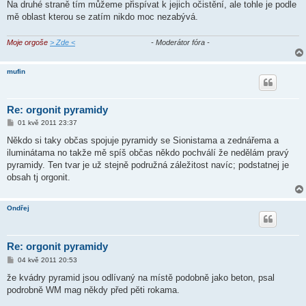
Na druhé straně tím můžeme přispívat k jejich očistění, ale tohle je podle
mě oblast kterou se zatím nikdo moc nezabývá.
Moje orgoše
> Zde <
- Moderátor fóra -
mufin
Re: orgonit pyramidy
P
01 kvě 2011 23:37
ř
í
Někdo si taky občas spojuje pyramidy se Sionistama a zednářema a
s
iluminátama no takže mě spíš občas někdo pochválí že nedělám pravý
p
ě
pyramidy. Ten tvar je už stejně podružná záležitost navíc; podstatnej je
v
obsah tj orgonit.
e
k
Ondřej
Re: orgonit pyramidy
P
04 kvě 2011 20:53
ř
í
že kvádry pyramid jsou odlívaný na místě podobně jako beton, psal
s
podrobně WM mag někdy před pěti rokama.
p
ě