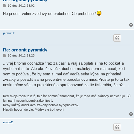
P
10 úno 2012 23:02
ř
í
No ja som velmi zvedavy co prebehne. Co prebehne?
s
p
ě
v
e
jedenTT
k
Re: orgonit pyramidy
P
10 úno 2012 23:25
ř
í
...vraj k tomu dochádza "raz za čas" a vraj sa oplatí si na to počkať a
s
vychutnať si to. Ale ako človiečik duchom malinký som mal pocit, keď
p
ě
som to počúval, že by som si mal dať vedľa seba kýbel na prípadné
v
zvratky a posadiť sa na preventívne porcelánovu misu.Proste je to tu tak
e
k
neskutočne všetko prekrútené a sprofanované za tie tisícročia, že až.....
Keď dvaja robia to isté, to ešte nemusí znamenať, že je to to isté. Náhody neexistujú. Sú
len nami nepochopené zákonitosti.
Keby každý dodržiaval zákony,nebolo by vynálezov.
Hlupák hovorí čo vie. Múdry vie čo hovorí.
anton2