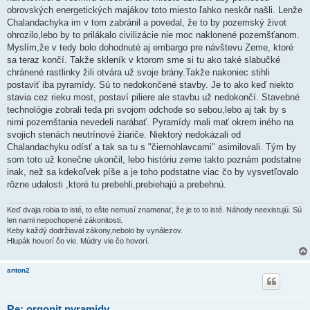
obrovských energetických majákov toto miesto ľahko neskôr našli. Lenže
Chalandachyka im v tom zabránil a povedal, že to by pozemský život
ohrozilo,lebo by to prilákalo civilizácie nie moc naklonené pozemšťanom.
Myslím,že v tedy bolo dohodnuté aj embargo pre návštevu Zeme, ktoré
sa teraz končí. Takže skleník v ktorom sme si tu ako také slabučké
chránené rastlinky žili otvára už svoje brány.Takže nakoniec stihli
postaviť iba pyramídy. Sú to nedokončené stavby. Je to ako keď niekto
stavia cez rieku most, postaví piliere ale stavbu už nedokončí. Stavebné
technológie zobrali teda pri svojom odchode so sebou,lebo aj tak by s
nimi pozemštania nevedeli narábať. Pyramídy mali mať okrem iného na
svojich stenách neutrínové žiariče. Niektorý nedokázali od
Chalandachyku odísť a tak sa tu s "čiernohlavcami" asimilovali. Tým by
som toto už konečne ukončil, lebo históriu zeme takto poznám podstatne
inak, než sa kdekoľvek píše a je toho podstatne viac čo by vysvetľovalo
rôzne udalosti ,ktoré tu prebehli,prebiehajú a prebehnú.
Keď dvaja robia to isté, to ešte nemusí znamenať, že je to to isté. Náhody neexistujú. Sú
len nami nepochopené zákonitosti.
Keby každý dodržiaval zákony,nebolo by vynálezov.
Hlupák hovorí čo vie. Múdry vie čo hovorí.
anton2
Re: orgonit pyramidy