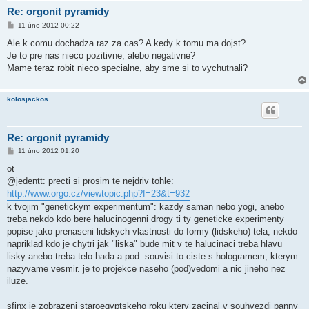
Re: orgonit pyramidy
P
11 úno 2012 00:22
ř
í
Ale k comu dochadza raz za cas? A kedy k tomu ma dojst?
s
Je to pre nas nieco pozitivne, alebo negativne?
p
ě
Mame teraz robit nieco specialne, aby sme si to vychutnali?
v
e
k
kolosjackos
Re: orgonit pyramidy
P
11 úno 2012 01:20
ř
í
ot
s
@jedentt: precti si prosim te nejdriv tohle:
p
ě
http://www.orgo.cz/viewtopic.php?f=23&t=932
v
k tvojim "genetickym experimentum": kazdy saman nebo yogi, anebo
e
k
treba nekdo kdo bere halucinogenni drogy ti ty geneticke experimenty
popise jako prenaseni lidskych vlastnosti do formy (lidskeho) tela, nekdo
napriklad kdo je chytri jak "liska" bude mit v te halucinaci treba hlavu
lisky anebo treba telo hada a pod. souvisi to ciste s hologramem, kterym
nazyvame vesmir. je to projekce naseho (pod)vedomi a nic jineho nez
iluze.
sfinx je zobrazeni staroegyptskeho roku ktery zacinal v souhvezdi panny