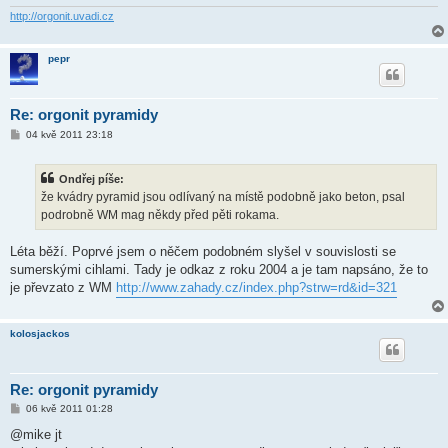
v
e
http://orgonit.uvadi.cz
k
pepr
Re: orgonit pyramidy
P
04 kvě 2011 23:18
ř
í
s
Ondřej píše:
p
ě
že kvádry pyramid jsou odlívaný na místě podobně jako beton, psal
v
podrobně WM mag někdy před pěti rokama.
e
k
Léta běží. Poprvé jsem o něčem podobném slyšel v souvislosti se
sumerskými cihlami. Tady je odkaz z roku 2004 a je tam napsáno, že to
je převzato z WM
http://www.zahady.cz/index.php?strw=rd&id=321
kolosjackos
Re: orgonit pyramidy
P
06 kvě 2011 01:28
ř
í
@mike jt
s