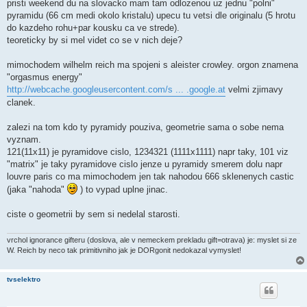
pristi weekend du na slovacko mam tam odlozenou uz jednu "polni"
p
ě
pyramidu (66 cm medi okolo kristalu) upecu tu vetsi dle originalu (5 hrotu
v
do kazdeho rohu+par kousku ca ve strede).
e
k
teoreticky by si mel videt co se v nich deje?
mimochodem wilhelm reich ma spojeni s aleister crowley. orgon znamena
"orgasmus energy"
http://webcache.googleusercontent.com/s ... .google.at
velmi zjimavy
clanek.
zalezi na tom kdo ty pyramidy pouziva, geometrie sama o sobe nema
vyznam.
121(11x11) je pyramidove cislo, 1234321 (1111x1111) napr taky, 101 viz
"matrix" je taky pyramidove cislo jenze u pyramidy smerem dolu napr
louvre paris co ma mimochodem jen tak nahodou 666 sklenenych castic
(jaka "nahoda"
) to vypad uplne jinac.
ciste o geometrii by sem si nedelal starosti.
vrchol ignorance gifteru (doslova, ale v nemeckem prekladu gift=otrava) je: myslet si ze
W. Reich by neco tak primitivniho jak je DORgonit nedokazal vymyslet!
tvselektro