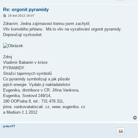
Re: orgonit pyramidy
P
16 led 2012 16:07
ř
í
Zdravím. Jedna zajímavost kterou jsem zachytil.
s
Vliv komolého jehlanu . Má to vliv na vyzařování orgonit pyramidy.
p
ě
Doporučuji vyzkoušet.
v
e
k
Zdroj
Vladimir Babanin v knize
PYRAMIDY.
Stražci tajemnych symbolů
Co pyramidy syrnbolizuji a jak působi
jejich energie. Vydalo ji nakladatelstvi
Eugenika, distribuce v CR: Jifina Vankova,
Eugenika, Svetovd 249/14,
180 OOPraha 8, tel.: 731 478 311,
jirina. vankovatatiscali. cz, www. eugenika. cz
a Medium č.1.2012
jedenTT