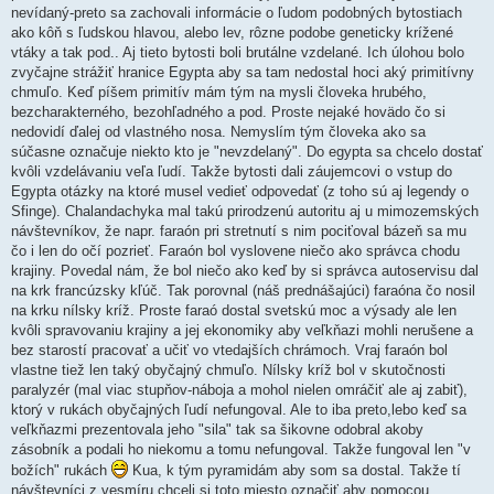
nevídaný-preto sa zachovali informácie o ľudom podobných bytostiach
ako kôň s ľudskou hlavou, alebo lev, rôzne podobe geneticky krížené
vtáky a tak pod.. Aj tieto bytosti boli brutálne vzdelané. Ich úlohou bolo
zvyčajne strážiť hranice Egypta aby sa tam nedostal hoci aký primitívny
chmuľo. Keď píšem primitív mám tým na mysli človeka hrubého,
bezcharakterného, bezohľadného a pod. Proste nejaké hovädo čo si
nedovidí ďalej od vlastného nosa. Nemyslím tým človeka ako sa
súčasne označuje niekto kto je "nevzdelaný". Do egypta sa chcelo dostať
kvôli vzdelávaniu veľa ľudí. Takže bytosti dali záujemcovi o vstup do
Egypta otázky na ktoré musel vedieť odpovedať (z toho sú aj legendy o
Sfinge). Chalandachyka mal takú prirodzenú autoritu aj u mimozemských
návštevníkov, že napr. faraón pri stretnutí s nim pociťoval bázeň sa mu
čo i len do očí pozrieť. Faraón bol vyslovene niečo ako správca chodu
krajiny. Povedal nám, že bol niečo ako keď by si správca autoservisu dal
na krk francúzsky kľúč. Tak porovnal (náš prednášajúci) faraóna čo nosil
na krku nílsky kríž. Proste faraó dostal svetskú moc a výsady ale len
kvôli spravovaniu krajiny a jej ekonomiky aby veľkňazi mohli nerušene a
bez starostí pracovať a učiť vo vtedajších chrámoch. Vraj faraón bol
vlastne tiež len taký obyčajný chmuľo. Nílsky kríž bol v skutočnosti
paralyzér (mal viac stupňov-náboja a mohol nielen omráčiť ale aj zabiť),
ktorý v rukách obyčajných ľudí nefungoval. Ale to iba preto,lebo keď sa
veľkňazmi prezentovala jeho "sila" tak sa šikovne odobral akoby
zásobník a podali ho niekomu a tomu nefungoval. Takže fungoval len "v
božích" rukách
Kua, k tým pyramidám aby som sa dostal. Takže tí
návštevníci z vesmíru chceli si toto miesto označiť aby pomocou