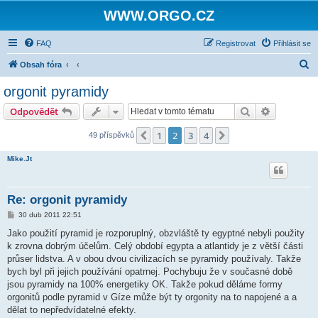
WWW.ORGO.CZ
FAQ
Registrovat
Přihlásit se
H
Obsah fóra
l
orgonit pyramidy
e
Hledat
Pokročilé 
Odpovědět
d
a
1
2
3
4
Předchozí
Další
49 příspěvků
t
Mike.Jt
Re: orgonit pyramidy
P
30 dub 2011 22:51
ř
í
Jako použití pyramid je rozporuplný, obzvláště ty egyptné nebyli použity
s
k zrovna dobrým účelům. Celý období egypta a atlantidy je z větší části
p
ě
průser lidstva. A v obou dvou civilizacích se pyramidy používaly. Takže
v
bych byl při jejich používání opatrnej. Pochybuju že v současné době
e
k
jsou pyramidy na 100% energetiky OK. Takže pokud děláme formy
orgonitů podle pyramid v Gíze může být ty orgonity na to napojené a a
dělat to nepředvídatelné efekty.