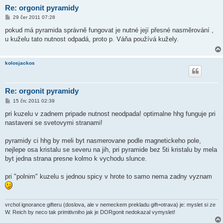
Re: orgonit pyramidy
P
29 čer 2011 07:28
ř
í
pokud má pyramida správně fungovat je nutné její přesné nasměrování ,
s
u kuželu tato nutnost odpadá, proto p. Váňa používá kužely.
p
ě
v
e
kolosjackos
k
Re: orgonit pyramidy
P
15 črc 2011 02:39
ř
í
pri kuzelu v zadnem pripade nutnost neodpada! optimalne hhg funguje pri
s
nastaveni se svetovymi stranami!
p
ě
v
pyramidy ci hhg by meli byt nasmerovane podle magnetickeho pole,
e
k
nejlepe osa kristalu se severu na jih, pri pyramide bez 5ti kristalu by mela
byt jedna strana presne kolmo k vychodu slunce.
pri "polnim" kuzelu s jednou spicy v hrote to samo nema zadny vyznam
vrchol ignorance gifteru (doslova, ale v nemeckem prekladu gift=otrava) je: myslet si ze
W. Reich by neco tak primitivniho jak je DORgonit nedokazal vymyslet!