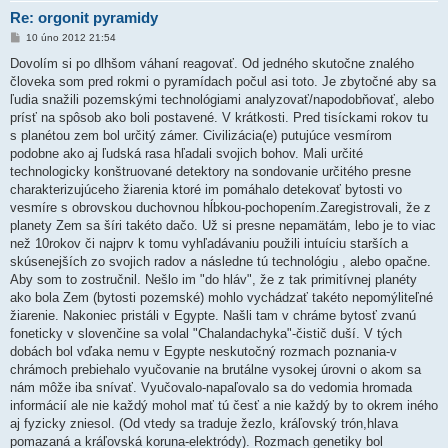
Re: orgonit pyramidy
P
10 úno 2012 21:54
ř
í
Dovolím si po dlhšom váhaní reagovať. Od jedného skutočne znalého
s
človeka som pred rokmi o pyramídach počul asi toto. Je zbytočné aby sa
p
ě
ľudia snažili pozemskými technológiami analyzovať/napodobňovať, alebo
v
prísť na spôsob ako boli postavené. V krátkosti. Pred tisíckami rokov tu
e
k
s planétou zem bol určitý zámer. Civilizácia(e) putujúce vesmírom
podobne ako aj ľudská rasa hľadali svojich bohov. Mali určité
technologicky konštruované detektory na sondovanie určitého presne
charakterizujúceho žiarenia ktoré im pomáhalo detekovať bytosti vo
vesmíre s obrovskou duchovnou hĺbkou-pochopením.Zaregistrovali, že z
planety Zem sa šíri takéto dačo. Už si presne nepamätám, lebo je to viac
než 10rokov či najprv k tomu vyhľadávaniu použili intuíciu starších a
skúsenejších zo svojich radov a následne tú technológiu , alebo opačne.
Aby som to zostručnil. Nešlo im "do hláv", že z tak primitívnej planéty
ako bola Zem (bytosti pozemské) mohlo vychádzať takéto nepomýliteľné
žiarenie. Nakoniec pristáli v Egypte. Našli tam v chráme bytosť zvanú
foneticky v slovenčine sa volal "Chalandachyka"-čistič duší. V tých
dobách bol vďaka nemu v Egypte neskutočný rozmach poznania-v
chrámoch prebiehalo vyučovanie na brutálne vysokej úrovni o akom sa
nám môže iba snívať. Vyučovalo-napaľovalo sa do vedomia hromada
informácií ale nie každý mohol mať tú česť a nie každý by to okrem iného
aj fyzicky zniesol. (Od vtedy sa traduje žezlo, kráľovský trón,hlava
pomazaná a kráľovská koruna-elektródy). Rozmach genetiky bol