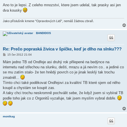
Ano to je lepsi. Z celeho mnozstvi, ktere jsem udelal, tak prasky asi jen
dva kousky
Jako příslušník kmene "Opravdových Lidí", nemáš žádnou zbraň.
BANDIDOS
Re: Prečo popraská živica v špičke, keď je dlho na slnku???
P
15 čer 2012 21:04
ř
í
Mám jedno TB od Ondřeje asi druhý rok přilepené na bedýnce na
s
internetu nad střechou na slunku, dešti, mrazu a já nevím co.. a jediné co
p
ě
se mu zatím stalo- že ten hnědý povrch co je jinak lesklý tak trochu
v
zmatněl...
e
k
Tímto chci také poděkovat Ondřejovi za kvalitní TB které sjem od něho
koupil a chystám se koupit zas.
A taky chci trochu neskromně pochválit sebe, že když jsem si vybíral TB
podle toho jak co z Orgonitů vyzařuje, tak jsem myslím vybral dobře.
monikag