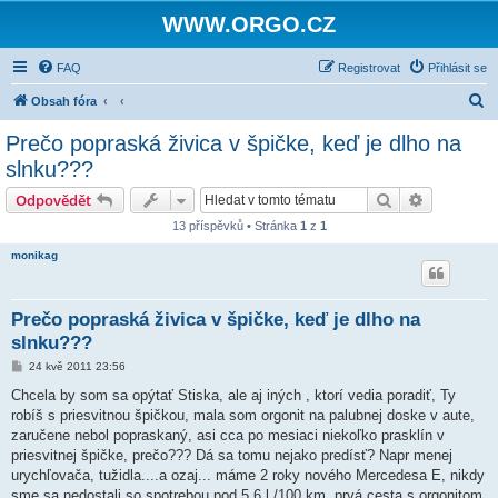
WWW.ORGO.CZ
FAQ
Registrovat
Přihlásit se
H
Obsah fóra
l
Prečo popraská živica v špičke, keď je dlho na
e
slnku???
d
Hledat
Pokročilé 
Odpovědět
a
13 příspěvků • Stránka
1
z
1
t
monikag
Prečo popraská živica v špičke, keď je dlho na
slnku???
P
24 kvě 2011 23:56
ř
í
Chcela by som sa opýtať Stiska, ale aj iných , ktorí vedia poradiť, Ty
s
robíš s priesvitnou špičkou, mala som orgonit na palubnej doske v aute,
p
ě
zaručene nebol popraskaný, asi cca po mesiaci niekoľko prasklín v
v
priesvitnej špičke, prečo??? Dá sa tomu nejako predísť? Napr menej
e
k
urychľovača, tužidla....a ozaj... máme 2 roky nového Mercedesa E, nikdy
sme sa nedostali so spotrebou pod 5,6 l /100 km, prvá cesta s orgonitom