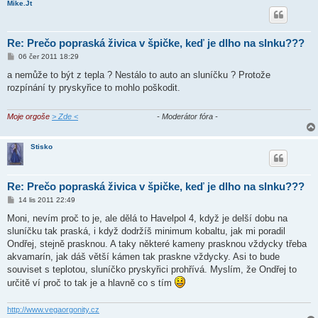
Mike.Jt
Re: Prečo popraská živica v špičke, keď je dlho na slnku???
P
06 čer 2011 18:29
ř
í
a nemůže to být z tepla ? Nestálo to auto an sluníčku ? Protože
s
rozpínání ty pryskyřice to mohlo poškodit.
p
ě
v
e
Moje orgoše
> Zde <
- Moderátor fóra -
k
Stisko
Re: Prečo popraská živica v špičke, keď je dlho na slnku???
P
14 lis 2011 22:49
ř
í
Moni, nevím proč to je, ale dělá to Havelpol 4, když je delší dobu na
s
sluníčku tak praská, i když dodržíš minimum kobaltu, jak mi poradil
p
ě
Ondřej, stejně prasknou. A taky některé kameny prasknou vždycky třeba
v
akvamarín, jak dáš větší kámen tak praskne vždycky. Asi to bude
e
k
souviset s teplotou, sluníčko pryskyřici prohřívá. Myslím, že Ondřej to
určitě ví proč to tak je a hlavně co s tím
http://www.vegaorgonity.cz