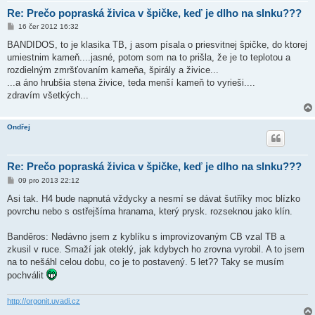
Re: Prečo popraská živica v špičke, keď je dlho na slnku???
P
16 čer 2012 16:32
ř
í
BANDIDOS, to je klasika TB, j asom písala o priesvitnej špičke, do ktorej
s
umiestnim kameň....jasné, potom som na to prišla, že je to teplotou a
p
ě
rozdielným zmršťovaním kameňa, špirály a živice...
v
...a áno hrubšia stena živice, teda menší kameň to vyrieši....
e
k
zdravím všetkých...
Ondřej
Re: Prečo popraská živica v špičke, keď je dlho na slnku???
P
09 pro 2013 22:12
ř
í
Asi tak. H4 bude napnutá vždycky a nesmí se dávat šutříky moc blízko
s
povrchu nebo s ostřejšíma hranama, který prysk. rozseknou jako klín.
p
ě
v
Banděros: Nedávno jsem z kyblíku s improvizovaným CB vzal TB a
e
k
zkusil v ruce. Smaží jak oteklý, jak kdybych ho zrovna vyrobil. A to jsem
na to nešáhl celou dobu, co je to postavený. 5 let?? Taky se musím
pochválit
http://orgonit.uvadi.cz