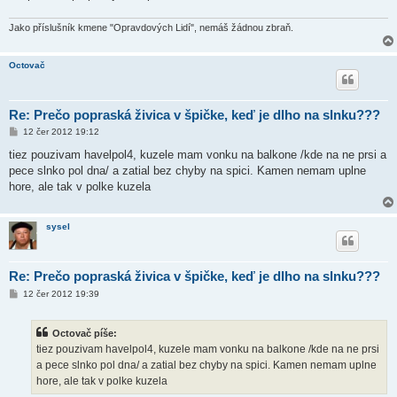
v
e
k
Jako příslušník kmene "Opravdových Lidí", nemáš žádnou zbraň.
Octovač
Re: Prečo popraská živica v špičke, keď je dlho na slnku???
P
12 čer 2012 19:12
ř
í
tiez pouzivam havelpol4, kuzele mam vonku na balkone /kde na ne prsi a
s
pece slnko pol dna/ a zatial bez chyby na spici. Kamen nemam uplne
p
ě
hore, ale tak v polke kuzela
v
e
k
sysel
Re: Prečo popraská živica v špičke, keď je dlho na slnku???
P
12 čer 2012 19:39
ř
í
s
Octovač píše:
p
ě
tiez pouzivam havelpol4, kuzele mam vonku na balkone /kde na ne prsi
v
a pece slnko pol dna/ a zatial bez chyby na spici. Kamen nemam uplne
e
k
hore, ale tak v polke kuzela