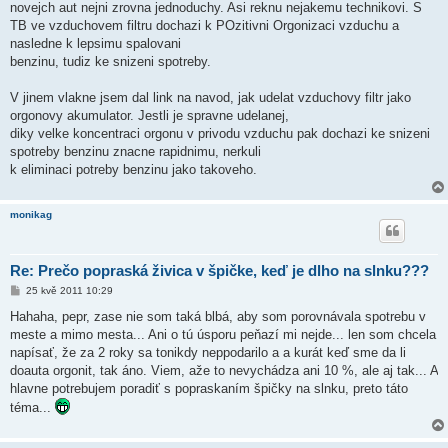
novejch aut nejni zrovna jednoduchy. Asi reknu nejakemu technikovi. S
TB ve vzduchovem filtru dochazi k POzitivni Orgonizaci vzduchu a
nasledne k lepsimu spalovani
benzinu, tudiz ke snizeni spotreby.
V jinem vlakne jsem dal link na navod, jak udelat vzduchovy filtr jako
orgonovy akumulator. Jestli je spravne udelanej,
diky velke koncentraci orgonu v privodu vzduchu pak dochazi ke snizeni
spotreby benzinu znacne rapidnimu, nerkuli
k eliminaci potreby benzinu jako takoveho.
monikag
Re: Prečo popraská živica v špičke, keď je dlho na slnku???
P
25 kvě 2011 10:29
ř
í
Hahaha, pepr, zase nie som taká blbá, aby som porovnávala spotrebu v
s
meste a mimo mesta... Ani o tú úsporu peňazí mi nejde... len som chcela
p
ě
napísať, že za 2 roky sa tonikdy neppodarilo a a kurát keď sme da li
v
doauta orgonit, tak áno. Viem, aže to nevychádza ani 10 %, ale aj tak... A
e
k
hlavne potrebujem poradiť s popraskaním špičky na slnku, preto táto
téma...