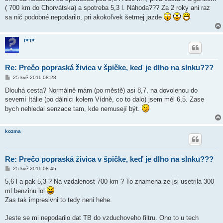
( 700 km do Chorvátska) a spotreba 5,3 l. Náhoda??? Za 2 roky ani raz
sa nič podobné nepodarilo, pri akokoľvek šetrnej jazde
pepr
Re: Prečo popraská živica v špičke, keď je dlho na slnku???
P
25 kvě 2011 08:28
ř
í
Dlouhá cesta? Normálně mám (po městě) asi 8,7, na dovolenou do
s
severní Itálie (po dálnici kolem Vídně, co to dalo) jsem měl 6,5. Zase
p
ě
bych nehledal senzace tam, kde nemusejí být.
v
e
k
kozma
Re: Prečo popraská živica v špičke, keď je dlho na slnku???
P
25 kvě 2011 08:45
ř
í
5,6 l a pak 5,3 ? Na vzdalenost 700 km ? To znamena ze jsi usetrila 300
s
ml benzinu lol
p
ě
Zas tak impresivni to tedy neni hehe.
v
e
k
Jeste se mi nepodarilo dat TB do vzduchoveho filtru. Ono to u tech