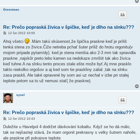
Greenman
Re: Prečo popraská živica v špičke, keď je dlho na slnku???
P
12 čer 2012 10:00
ř
í
Ahoj všetci
.Mám takú skúsenost,že špička praskne keď je príliš
s
tenká stena zo živice.Čiže netreba pchať šuter príliž do hrotu orgonitu(v
p
ě
mojom prípade pytamídy). ked je stena menšia ako 2-3 mm tak spravidla
v
praskne ,najskôr preto.lebo kamen sa nedokaze zmrštit tak ako živica
e
k
keď tuhne.A na slnku tento proces stale ešte može byť.Aj mne prasklo
takto niekolko orgošov a aj ked som tie praskliny zalial ,tak na slnku
zasa praskli, Ale také opravené by som asi uz nechal v izbe pri stalej
teplote potom sa to už nemusi stať( že praskne).
sysel
Re: Prečo popraská živica v špičke, keď je dlho na slnku???
P
12 čer 2012 10:43
ř
í
Duležite u Havelpol 4 dodržet dávkování kobaltu. Když se ho dá málo,
s
tak se nejšasteji stává, že mam orgonit prekrasny s velky šutrem nahoře,
p
ě
ale praskne při pokojove teplote.