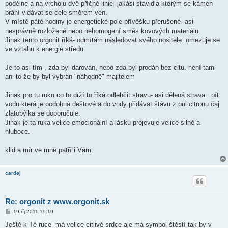
podélné a na vrcholu dvě příčné linie- jakási stavidla kterým se kámen
brání vidávat se cele směrem ven.
V místě páté hodiny je energetické pole přívěšku přerušené- asi
nesprávně rozložené nebo nehomogení směs kovových materiálu.
Jinak tento orgonit říká- odmítám následovat svého nositele. omezuje se
ve vztahu k energie středu.
Je to asi tím , zda byl darován, nebo zda byl prodán bez citu. není tam
ani to že by byl vybrán "náhodně" majitelem
Jinak pro tu ruku co to drží to říká odlehčit stravu- asi dělená strava . pít
vodu která je podobná deštové a do vody přidávat štávu z půl citronu.čaj
zlatobýlka se doporučuje.
Jinak je ta ruka velice emocionální a lásku projevuje velice silně a
hluboce.
klid a mír ve mně patří i Vám.
cardej
Re: orgonit z www.orgonit.sk
P
19 říj 2011 19:19
ř
í
Ještě k Té ruce- má velice citlivé srdce ale má symbol štěstí tak by v