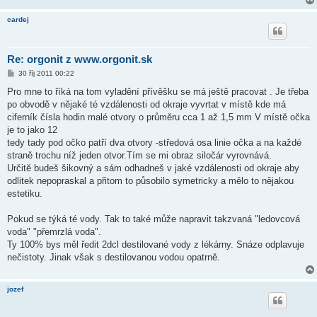
cardej
Re: orgonit z www.orgonit.sk
P
30 říj 2011 00:22
ř
í
Pro mne to říká na tom vyladění přívěšku se má ještě pracovat . Je třeba
s
po obvodě v nějaké té vzdálenosti od okraje vyvrtat v místě kde má
p
ě
ciferník čísla hodin malé otvory o průměru cca 1 až 1,5 mm V místě očka
v
je to jako 12
e
k
tedy tady pod očko patří dva otvory -středová osa linie očka a na každé
straně trochu níž jeden otvor.Tím se mi obraz siločár vyrovnává.
Určitě budeš šikovný a sám odhadneš v jaké vzdálenosti od okraje aby
odlitek nepopraskal a přitom to působilo symetricky a mělo to nějakou
estetiku.
Pokud se týká té vody. Tak to také může napravit takzvaná "ledovcová
voda" "přemrzlá voda".
Ty 100% bys měl ředit 2dcl destilované vody z lékárny. Snáze odplavuje
nečistoty. Jinak však s destilovanou vodou opatrně.
jozef