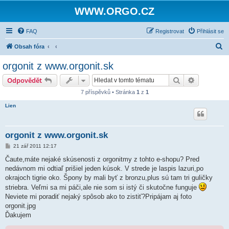
WWW.ORGO.CZ
FAQ
Registrovat
Přihlásit se
H
Obsah fóra
l
orgonit z www.orgonit.sk
e
Hledat
Pokročilé 
Odpovědět
d
7 příspěvků • Stránka
1
z
1
a
Lien
t
orgonit z www.orgonit.sk
P
21 zář 2011 12:17
ř
í
Čaute,máte nejaké skúsenosti z orgonitmy z tohto e-shopu? Pred
s
nedávnom mi odtiaľ prišiel jeden kúsok. V strede je laspis lazuri,po
p
ě
okrajoch tigrie oko. Špony by mali byť z bronzu,plus sú tam tri guličky
v
striebra. Veľmi sa mi páči,ale nie som si istý či skutočne funguje
e
k
Neviete mi poradiť nejaký spôsob ako to zistiť?Pripájam aj foto
orgonit.jpg
Ďakujem