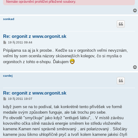
Nemáte oprávnění prohlížet přiložené soubory.
sonkad
Re: orgonit z www.orgonit.sk
P
19 říj 2011 09:44
ř
í
Pripájama sa aj ja k prosbe.. Keďže sa v orgonitoch veľmi nevyznám,
s
veľmi by som ocenila názory skúsenejších kolegov, čo si myslia o
p
ě
orgonitoch z tohto e-shopu. Ďakujem
v
e
k
cardej
Re: orgonit z www.orgonit.sk
P
19 říj 2011 19:07
ř
í
když jsem se na to podíval, tak konkrétně tento přívěšek ve formě
s
medaile svým způsobem funguje, ale tak trochu pro sebe.
p
ě
Po obvodě "smyčkuje" jako když "entluješ látku", . V místě závěsu
v
kovového očka silně nasává energie směrem ke středu vloženého
e
k
kamene.Kamen není správně směrovaný , ani polarizovaný . Siločáry
kamene jsou šikmo uhlopříčně pryč a tvoří kolem kamene jakési čtyři