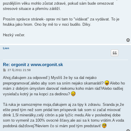
s
pozdějším věku mohlo zůstat zdravé, pokud sám bude omezovat
p
ě
stresové situace a přemíru zátěží.
v
e
k
Prosím správce stránek- oprav mi tam to "vidávat" za vydávat. To je
hrubka jako hrom. Ono by mě to v noci budilo. Díky.
Hezký večer.
Lien
Re: orgonit z www.orgonit.sk
P
27 říj 2011 21:58
ř
í
Ahoj,ďakujem za odpoveď:) Myslíš že by sa dal nejako
s
preprogramovať,alebo aby som sa sním nejako skamarátil?
Alebo ho
p
ě
mám z dobrým úmyslom darovať niekomu koho mám rád?Alebo radšej
v
vysielaču kotrý je na kopci za dedinou?
e
k
Tá ruka je samozrejme moja,ďakujem aj za tipy k zdraviu. Sranda je,že
ešte pred tým než som pridal ten príspevok tak som si začal mixovať
drink 1,5l minerálky,celý citrón a pár lyžíc medu.Ale v poslednej dobe
som to vymenil za 100% ovocné šťavy,ale asi sa k tomu vrátim.A voda
podobná dažďovej?Neviem čo si mám pod tým predstaviť