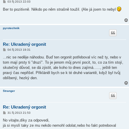
P
03 říj 2013 22:03
ř
í
Ber to pozitivně. Někdo po něm strašně toužil. (Ale já jsem to nebyl
s
p
ě
v
e
pyrotechnik
k
Re: Ukradený orgonit
P
04 říj 2013 19:31
ř
í
...nic se neděje náhodou. Buď ten orgonit potřeboval víc než ty, nebo v
s
tom mají prsty ti "druzí". To je jenom můj první pocit, to, co za tím stojí,
p
ě
skutečný důvod, se dá zjistit, ale koho to dnes zajímá......, ještě ten
v
pravý čas nepřišel. Přikláněl bych se k té druhé variantě, když byl tvůj
e
k
oblíbený, hezký den.
Stranger
Re: Ukradený orgonit
P
31 říj 2013 21:53
ř
í
No vitajte,díky za odpovedi,
s
já si myslí taky ze mu nekdo nemohl odolat,nebo ho fakt potreboval
p