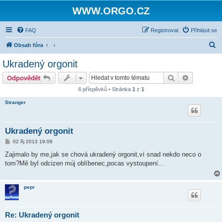
WWW.ORGO.CZ
FAQ
Registrovat
Přihlásit se
H
Obsah fóra
l
Ukradený orgonit
e
Hledat
Pokročilé 
Odpovědět
d
6 příspěvků • Stránka
1
z
1
a
Stranger
t
Ukradený orgonit
P
02 říj 2013 19:09
ř
í
Zajimalo by me,jak se chová ukradený orgonit,ví snad nekdo neco o
s
tom?Mě byl odcizen múj oblíbenec,pocas vystoupení...
p
ě
v
e
pepr
k
Re: Ukradený orgonit