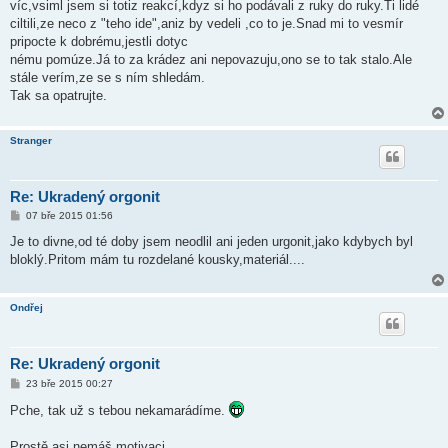
ě
víc,vsiml jsem si totiz reakcí,kdyz si ho podávali z ruky do ruky.Ti lidé
v
ciltili,ze neco z "teho ide",aniz by vedeli ,co to je.Snad mi to vesmír
e
k
pripocte k dobrému,jestli dotyc
nému pomúze.Já to za krádez ani nepovazuju,ono se to tak stalo.Ale
stále verím,ze se s ním shledám.
Tak sa opatrujte.
Stranger
Re: Ukradený orgonit
P
07 bře 2015 01:56
ř
í
Je to divne,od té doby jsem neodlil ani jeden urgonit,jako kdybych byl
s
bloklý.Pritom mám tu rozdelané kousky,materiál....
p
ě
v
e
Ondřej
k
Re: Ukradený orgonit
P
23 bře 2015 00:27
ř
í
Pche, tak už s tebou nekamarádíme.
s
p
ě
Prostě asi nemáš motivaci.